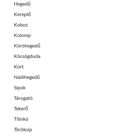
Hegedű
Kereplő
Koboz
Kolomp
Kóróhegedű
Köcsögduda
Kürt
Nádihegedű
Sípok
Tárogató
Tekerő
Tilinkó
Töröksíp