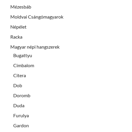
Mézesbáb
Moldvai Csángómagyarok
Népélet
Racka
Magyar népi hangszerek
Bugattyu
Cimbalom
Citera
Dob
Doromb
Duda
Furulya
Gardon