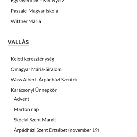
Egy Gyermek – Két Nyelv
Passaici Magyar Iskola
Wittner Mária
VALLÁS
Keleti kereszténység
Ómagyar Mária-Siralom
Wass Albert: Árpádházi Szentek
Karácsonyi Ünnepkör
Advent
Márton nap
Skóciai Szent Margit
Árpádházi Szent Erzsébet (november 19)