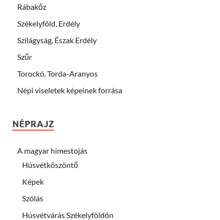
Rábakőz
Székelyföld, Erdély
Szilágyság, Észak Erdély
Szűr
Torockó, Torda-Aranyos
Népi viseletek képeinek forrása
NÉPRAJZ
A magyar hímestojás
Húsvétköszöntő
Képek
Szólás
Húsvétvárás Székelyföldön