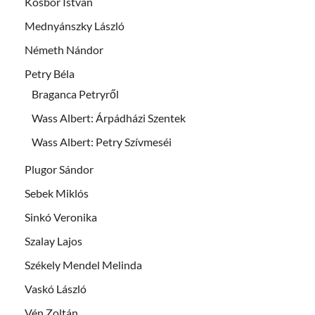
Kosbor István
Mednyánszky László
Németh Nándor
Petry Béla
Braganca Petryről
Wass Albert: Árpádházi Szentek
Wass Albert: Petry Szívmeséi
Plugor Sándor
Sebek Miklós
Sinkó Veronika
Szalay Lajos
Székely Mendel Melinda
Vaskó László
Vén Zoltán