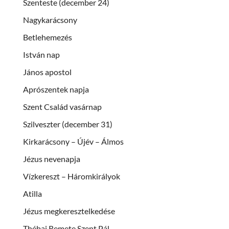
Szenteste (december 24)
Nagykarácsony
Betlehemezés
István nap
János apostol
Aprószentek napja
Szent Család vasárnap
Szilveszter (december 31)
Kirkarácsony – Újév – Álmos
Jézus nevenapja
Vízkereszt – Háromkirályok
Atilla
Jézus megkeresztelkedése
Thébai Remete Szent Pál