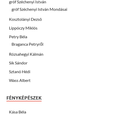
gróf Széchenyi István
gróf Széchenyi István Mondásai
Kosztolányi Dezsö
Lippóczy Miklós
Petry Béla
Braganca Petryről
Rózsahegyi Kálmán
Sík Sándor
Sztanó Hédi
Wass Albert
FÉNYKÉPÉSZEK
Kása Béla