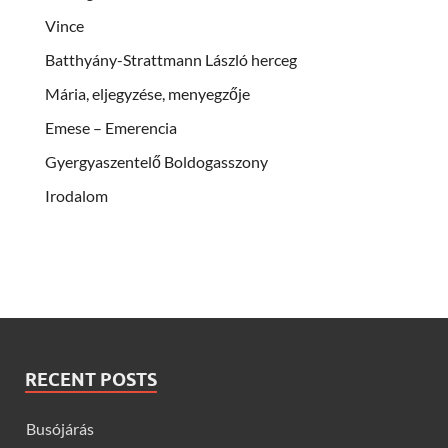
Vince
Batthyány-Strattmann László herceg
Mária, eljegyzése, menyegzője
Emese – Emerencia
Gyergyaszentelő Boldogasszony
Irodalom
RECENT POSTS
Busójárás