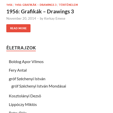
1956
/
1956: GRAFIKÁK – DRAWINGS 3
/
TÖRTÉNELEM
1956: Grafikák – Drawings 3
November 20, 2014
-
by
Kerkay Emese
READ MORE
ÉLETRAJZOK
Boldog Apor Vilmos
Fery Antal
gróf Széchenyi István
gróf Széchenyi István Mondásai
Kosztolányi Dezsö
Lippóczy Miklós
Petry Béla