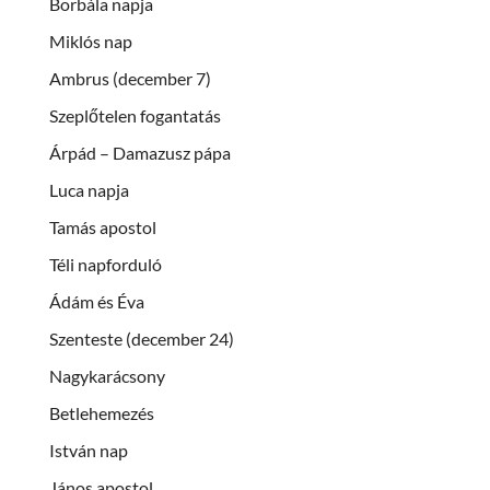
Borbála napja
Miklós nap
Ambrus (december 7)
Szeplőtelen fogantatás
Árpád – Damazusz pápa
Luca napja
Tamás apostol
Téli napforduló
Ádám és Éva
Szenteste (december 24)
Nagykarácsony
Betlehemezés
István nap
János apostol