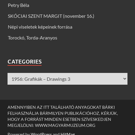
Petry Béla
SKÓCIAI SZENT MARGIT (november 16.)
Népi viseletek képeinek forrása
Torockó, Torda-Aranyos
CATEGORIES
AMENNYIBEN AZ ITT TALÁLHATÓ ANYAGOKAT BÁRKI
FELHASZNÁLJA BÁRMILYEN PUBLIKÁCIÓHOZ, KÉRJÜK,
HOGY A FORRÁST MINDEN ESETBEN SZÍVESKEDJEN
MEGJELÖLNI: WWW.MAGYARMUZEUM.ORG
Powered by
WordPress
and
HitMag
.