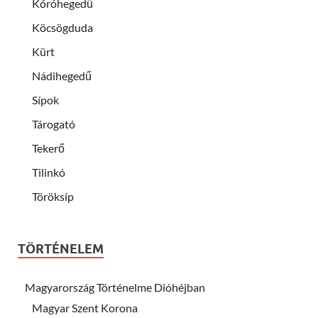
Kóróhegedű
Köcsögduda
Kürt
Nádihegedű
Sípok
Tárogató
Tekerő
Tilinkó
Töröksíp
TÖRTÉNELEM
Magyarország Történelme Dióhéjban
Magyar Szent Korona