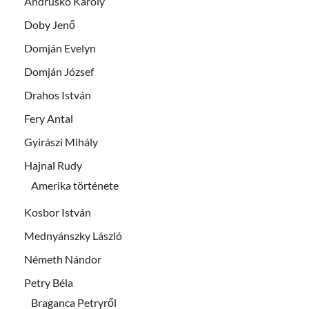
Andruskó Károly
Doby Jenő
Domján Evelyn
Domján József
Drahos István
Fery Antal
Gyirászi Mihály
Hajnal Rudy
Amerika története
Kosbor István
Mednyánszky László
Németh Nándor
Petry Béla
Braganca Petryről