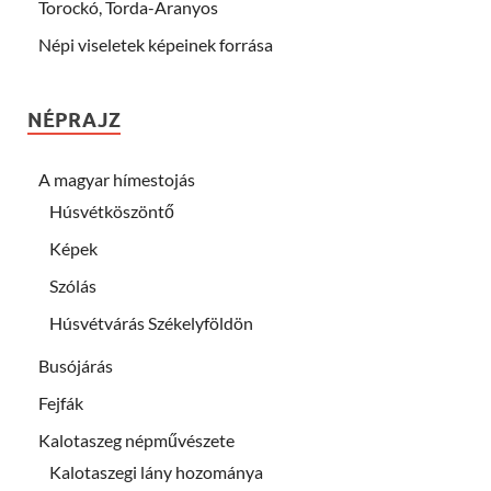
Torockó, Torda-Aranyos
Népi viseletek képeinek forrása
NÉPRAJZ
A magyar hímestojás
Húsvétköszöntő
Képek
Szólás
Húsvétvárás Székelyföldön
Busójárás
Fejfák
Kalotaszeg népművészete
Kalotaszegi lány hozománya