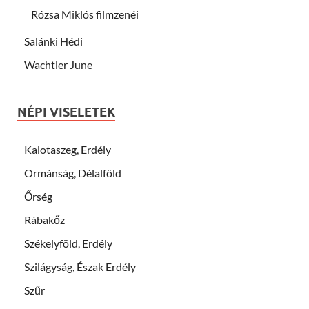
Rózsa Miklós filmzenéi
Salánki Hédi
Wachtler June
NÉPI VISELETEK
Kalotaszeg, Erdély
Ormánság, Délalföld
Őrség
Rábakőz
Székelyföld, Erdély
Szilágyság, Észak Erdély
Szűr