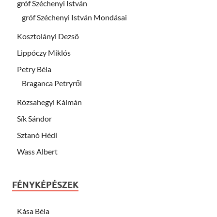
gróf Széchenyi István
gróf Széchenyi István Mondásai
Kosztolányi Dezsö
Lippóczy Miklós
Petry Béla
Braganca Petryről
Rózsahegyi Kálmán
Sík Sándor
Sztanó Hédi
Wass Albert
FÉNYKÉPÉSZEK
Kása Béla