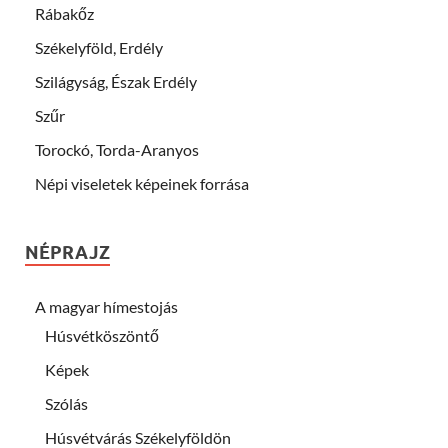
Rábakőz
Székelyföld, Erdély
Szilágyság, Észak Erdély
Szűr
Torockó, Torda-Aranyos
Népi viseletek képeinek forrása
NÉPRAJZ
A magyar hímestojás
Húsvétköszöntő
Képek
Szólás
Húsvétvárás Székelyföldön