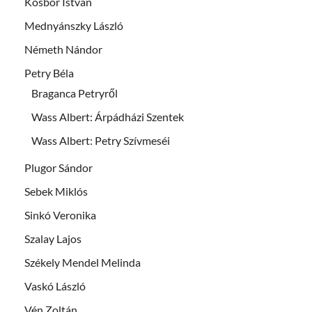
Kosbor István
Mednyánszky László
Németh Nándor
Petry Béla
Braganca Petryről
Wass Albert: Árpádházi Szentek
Wass Albert: Petry Szívmeséi
Plugor Sándor
Sebek Miklós
Sinkó Veronika
Szalay Lajos
Székely Mendel Melinda
Vaskó László
Vén Zoltán