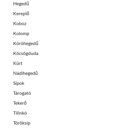
Hegedű
Kereplő
Koboz
Kolomp
Kóróhegedű
Köcsögduda
Kürt
Nádihegedű
Sípok
Tárogató
Tekerő
Tilinkó
Töröksíp