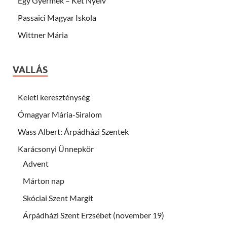
Egy Gyermek – Két Nyelv
Passaici Magyar Iskola
Wittner Mária
VALLÁS
Keleti kereszténység
Ómagyar Mária-Siralom
Wass Albert: Árpádházi Szentek
Karácsonyi Ünnepkör
Advent
Márton nap
Skóciai Szent Margit
Árpádházi Szent Erzsébet (november 19)