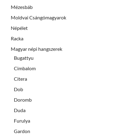
Mézesbáb
Moldvai Csángómagyarok
Népélet
Racka
Magyar népi hangszerek
Bugattyu
Cimbalom
Citera
Dob
Doromb
Duda
Furulya
Gardon