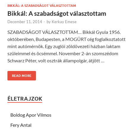
BIKKÁL: A SZABADSÁGOT VÁLASZTOTTAM
Bikkál: A szabadságot választottam
December 11, 2014
-
by
Kerkay Emese
SZABADSÁGOT VÁLASZTOTTAM… Bikkál Gyula 1956.
októberében, Budapesten, a MOGÜRT cég foglalkoztatott
mint autómérnök. Egy zuglói zöldövezeti házban laktam
szüleimmel és öcsémmel. November 2-án szomszédom
Schwarz Péter, volt osztrák állampolgár, átjött …
READ MORE
ÉLETRAJZOK
Boldog Apor Vilmos
Fery Antal