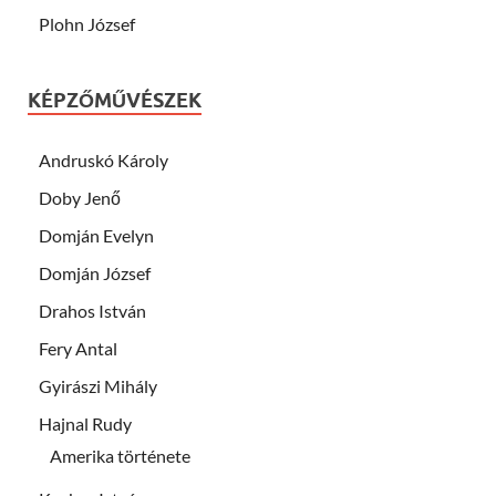
Plohn József
KÉPZŐMŰVÉSZEK
Andruskó Károly
Doby Jenő
Domján Evelyn
Domján József
Drahos István
Fery Antal
Gyirászi Mihály
Hajnal Rudy
Amerika története