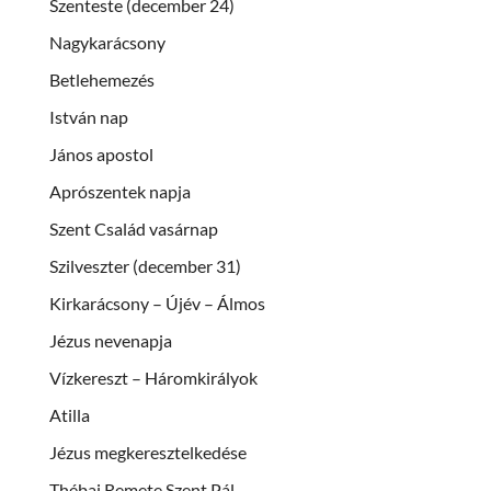
Szenteste (december 24)
Nagykarácsony
Betlehemezés
István nap
János apostol
Aprószentek napja
Szent Család vasárnap
Szilveszter (december 31)
Kirkarácsony – Újév – Álmos
Jézus nevenapja
Vízkereszt – Háromkirályok
Atilla
Jézus megkeresztelkedése
Thébai Remete Szent Pál