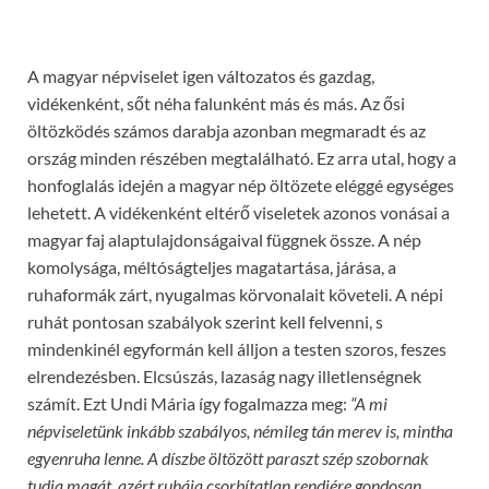
A magyar népviselet igen változatos és gazdag,
vidékenként, sőt néha falunként más és más. Az ősi
öltözködés számos darabja azonban megmaradt és az
ország minden részében megtalálható. Ez arra utal, hogy a
honfoglalás idején a magyar nép öltözete eléggé egységes
lehetett. A vidékenként eltérő viseletek azonos vonásai a
magyar faj alaptulajdonságaival függnek össze. A nép
komolysága, méltóságteljes magatartása, járása, a
ruhaformák zárt, nyugalmas körvonalait követeli. A népi
ruhát pontosan szabályok szerint kell felvenni, s
mindenkinél egyformán kell álljon a testen szoros, feszes
elrendezésben. Elcsúszás, lazaság nagy illetlenségnek
számít. Ezt Undi Mária így fogalmazza meg:
“A mi
népviseletünk inkább szabályos, némileg tán merev is, mintha
egyenruha lenne. A díszbe öltözött paraszt szép szobornak
tudja magát, azért ruhája csorbítatlan rendjére gondosan