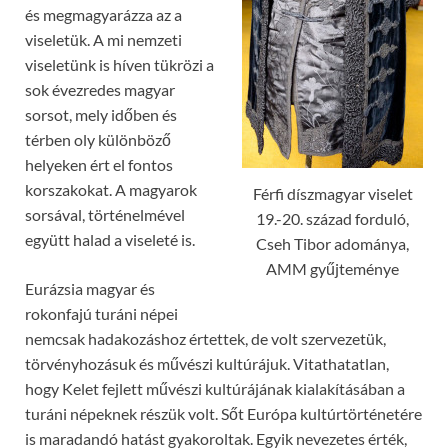
és megmagyarázza az a
viseletük. A mi nemzeti
viseletünk is híven tükrözi a
sok évezredes magyar
sorsot, mely időben és
térben oly különböző
helyeken ért el fontos
korszakokat. A magyarok
Férfi díszmagyar viselet
sorsával, történelmével
19.-20. század forduló,
együtt halad a viseleté is.
Cseh Tibor adománya,
AMM gyűjteménye
Eurázsia magyar és
rokonfajú turáni népei
nemcsak hadakozáshoz értettek, de volt szervezetük,
törvényhozásuk és művészi kultúrájuk. Vitathatatlan,
hogy Kelet fejlett művészi kultúrájának kialakításában a
turáni népeknek részük volt. Sőt Európa kultúrtörténetére
is maradandó hatást gyakoroltak. Egyik nevezetes érték,