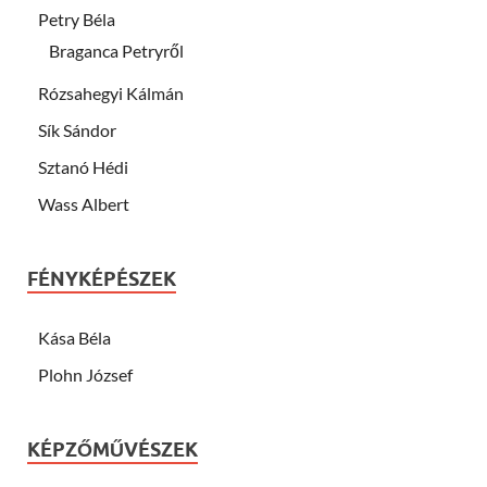
Petry Béla
Braganca Petryről
Rózsahegyi Kálmán
Sík Sándor
Sztanó Hédi
Wass Albert
FÉNYKÉPÉSZEK
Kása Béla
Plohn József
KÉPZŐMŰVÉSZEK