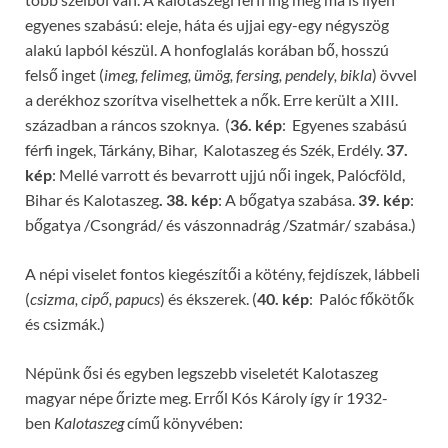
egyenes szabású: eleje, háta és ujjai egy-egy négyszög
alakú lapból készül. A honfoglalás korában bő, hosszú
felső inget (
imeg, felimeg, ümög, fersing, pendely, bikla
) övvel
a derékhoz szorítva viselhettek a nők. Erre került a XIII.
században a ráncos szoknya. (
36. kép
: Egyenes szabású
férfi ingek, Tárkány, Bihar, Kalotaszeg és Szék, Erdély.
37.
kép
: Mellé varrott és bevarrott ujjú női ingek, Palócföld,
Bihar és Kalotaszeg
. 38. kép
: A bőgatya szabása.
39. kép
:
bőgatya /Csongrád/ és vászonnadrág /Szatmár/ szabása.)
A népi viselet fontos kiegészítői a kötény, fejdíszek, lábbeli
(
csizma, cipő, papucs
) és ékszerek. (
40. kép
: Palóc főkötők
és csizmák.)
Népünk ősi és egyben legszebb viseletét Kalotaszeg
magyar népe őrizte meg. Erről Kós Károly így ír 1932-
ben
Kalotaszeg
című könyvében: