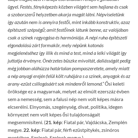
ügyel. Festés, fényképezés k
özben világért sem hajlana és csak
a szoborszerű helyzetben akarja magát látni. Népviseletünk
így azután nem is annyira festői, mint inkább konstruktív, azaz
építészeti szépségű; amit festőinek látunk benne, az valójában
csak a színek ragyogása és ha
rmóniája. A népi ruha építészeti
elgondolású zárt formakör, mely népünk katonás
megjelenéséhez így illik és mind a test, mind a lelki világát így
juttatja érvényre. Önérzetes büszke mivoltát, daliásságát pedig
még jobban aláhúzza határtalan pompaszeretet
e, amely miatt
a nép anyagi erején felül költ ruhájára s a színek, anyagok és az
arany-ezüst csillogásáért sok mindenről lemond.”
Ősi keleti
öröksége ez a magyarnak, melyet az elmúlt ezerszáz évben
sem a nemesség, sem a falusi nép nem volt képes másra
elcserélni. Elnyomás, szegénység, divat, politika, idegen
környezet nem volt képes ősi tulajdonságait
megsemmisíteni. (
21. kép
: Fiatal pár, Vajdácska, Zemplén
megye.
22. kép
: Fiatal pár, férfi ezüstpitykés, zsinóros
mentében, Szolnok, Szolnok megye.)