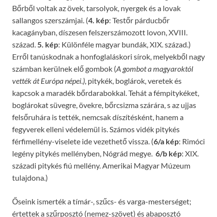
Bőrből voltak az övek, tarsolyok, nyergek és a lovak
sallangos szerszámjai. (
4. kép
: Testőr párducbőr
kacagányban, díszesen felszerszámozott lovon, XVIII.
század.
5. kép
: Különféle magyar bundák, XIX. század.)
Erről tanúskodnak a honfoglaláskori sírok, melyekből nagy
számban kerülnek elő gombok (
A gombot a magyaroktól
vették át Európa népei.)
, pitykék, boglárok, veretek és
kapcsok a maradék bőrdarabokkal. Tehát a fémpitykéket,
boglárokat süvegre, övekre, bőrcsizma szárára, s az ujjas
felsőruhára is tették, nemcsak díszítésként, hanem a
fegyverek elleni védelemül is. Számos vidék pitykés
férfimellény-viselete ide vezethető vissza. (
6/a kép
: Rimóci
legény pitykés mellényben, Nógrád megye.
6/b kép
: XIX.
századi pitykés fiú mellény. Amerikai Magyar Múzeum
tulajdona.)
Őseink ismerték a tímár-, szűcs- és varga-mesterséget;
értettek a szűrposztó (nemez-szövet) és abaposztó