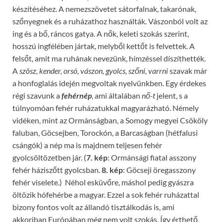
készítéséhez. A nemezszövetet sátorfalnak, takarónak,
szőnyegnek és a ruházathoz használták. Vászonból volt az
ing és a bő, ráncos gatya. A nők, keleti szokás szerint,
hosszú ingfélében jártak, melyből kettőt is felvettek. A
felsőt, amit ma ruhának nevezünk, hímzéssel díszíthették.
A
szösz, kender, orsó, vászon, gyolcs, szőni, varrni
szavak már
a honfoglalás idején megvoltak nyelvünkben. Egy érdekes
régi szavunk a
fehérnép
, ami általában
nő-t
jelent, s a
túlnyomóan fehér ruházatukkal magyarázható. Némely
vidéken, mint az Ormánságban, a Somogy megyei Csököly
faluban, Göcsejben, Torockón, a Barcaságban (hétfalusi
csángók) a nép ma is majdnem teljesen fehér
gyolcsöltözetben jár. (
7. kép
: Ormánsági fiatal asszony
fehér háziszőtt gyolcsban.
8. kép
: Göcseji öregasszony
fehér viselete.) Néhol esküvőre, máshol pedig gyászra
öltözik hófehérbe a magyar. Ezzel a sok fehér ruházattal
bizony fontos volt az állandó tisztálkodás is, ami
akkoriban Európában még nem volt szokás. Így érthető,