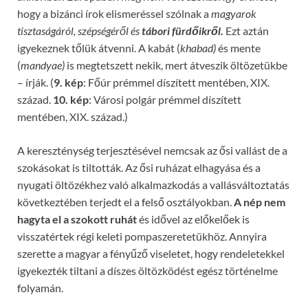
hogy a bizánci írok elismeréssel szólnak a
magyarok
tisztaságáról, szépségéről és
tábori fürdőikről.
Ezt aztán
igyekeznek tőlük átvenni. A kabát (
khabad)
és mente
(
mandyae)
is megtetszett nekik, mert átveszik öltözetükbe
– írják. (
9. kép
: Főúr prémmel díszített mentében, XIX.
század.
10. kép
: Városi polgár prémmel díszített
mentében, XIX. század.)
A kereszténység terjesztésével nemcsak az ősi vallást de a
szokásokat is tiltották. Az ősi ruházat elhagyása és a
nyugati öltözékhez való alkalmazkodás a vallásváltoztatás
következtében terjedt el a felső osztályokban.
A nép nem
hagyta el a szokott ruhát
és idővel az előkelőek is
visszatértek régi keleti pompaszeretetükhöz. Annyira
szerette a magyar a fényűző viseletet, hogy rendeletekkel
igyekezték tiltani a díszes öltözködést egész történelme
folyamán.