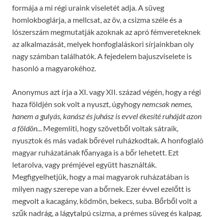
formája a mi régi uraink viseletét adja. A süveg
homlokboglárja, a mellcsat, az öv, a csizma széle és a
lószerszám megmutatják azoknak az apró fémvereteknek
az alkalmazását, melyek honfoglaláskori sírjainkban oly
nagy számban találhatók. A fejedelem bajuszviselete is
hasonló a magyarokéhoz.
Anonymus azt írja a XI. vagy XII. század végén, hogy a régi
haza földjén sok volt a nyuszt, úgyhogy
nemcsak nemes,
hanem a gulyás, kanász és juhász is evvel ékesíté ruháját azon
a földön.
..
Megemlíti, hogy szövetből voltak sátraik,
nyusztok és más vadak bőrével ruházkodtak. A honfoglaló
magyar ruházatának főanyaga is a bőr lehetett. Ezt
letarolva, vagy prémjével együtt használták.
Megfigyelhetjük, hogy a mai magyarok ruházatában is
milyen nagy szerepe van a bőrnek. Ezer évvel ezelőtt is
megvolt a kacagány, ködmön, bekecs, suba. Bőrből volt a
szűk nadrág, a lágytalpú csizma, a prémes süveg és kalpag.