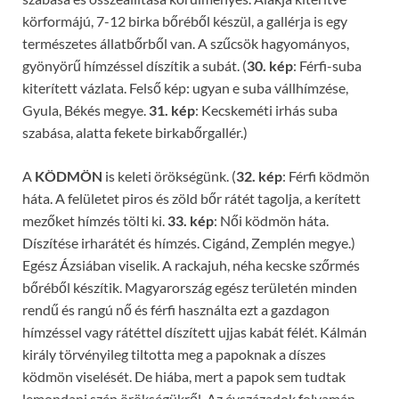
körformájú, 7-12 birka bőréből készül, a gallérja is egy
természetes állatbőrből van. A szűcsök hagyományos,
gyönyörű hímzéssel díszítik a subát. (
30. kép
: Férfi-suba
kiterített vázlata. Felső kép: ugyan e suba vállhímzése,
Gyula, Békés megye.
31. kép
: Kecskeméti irhás suba
szabása, alatta fekete birkabőrgallér.)
A
KÖDMÖN
is keleti örökségünk. (
32. kép
: Férfi ködmön
háta. A felületet piros és zöld bőr rátét tagolja, a kerített
mezőket hímzés tölti ki.
33. kép
: Női ködmön háta.
Díszítése irharátét és hímzés. Cigánd, Zemplén megye.)
Egész Ázsiában viselik. A rackajuh, néha kecske szőrmés
bőréből készítik. Magyarország egész területén minden
rendű és rangú nő és férfi használta ezt a gazdagon
hímzéssel vagy rátéttel díszített ujjas kabát félét. Kálmán
király törvényileg tiltotta meg a papoknak a díszes
ködmön viselését. De hiába, mert a papok sem tudtak
lemondani szép örökségükről. Az évszázadok folyamán