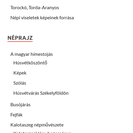
Torockó, Torda-Aranyos
Népi viseletek képeinek forrása
NÉPRAJZ
A magyar hímestojás
Húsvétköszöntő
Képek
Szólás
Húsvétvárás Székelyföldön
Busójárás
Fejfák
Kalotaszeg népművészete