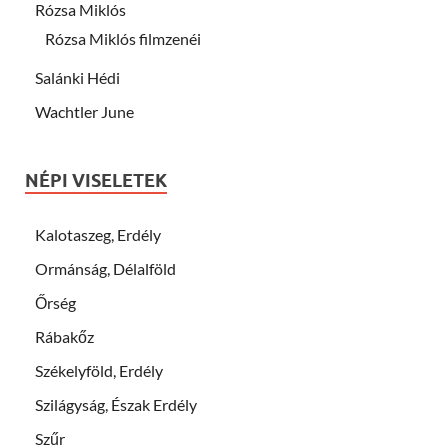
Rózsa Miklós
Rózsa Miklós filmzenéi
Salánki Hédi
Wachtler June
NÉPI VISELETEK
Kalotaszeg, Erdély
Ormánság, Délalföld
Őrség
Rábakőz
Székelyföld, Erdély
Szilágyság, Észak Erdély
Szűr