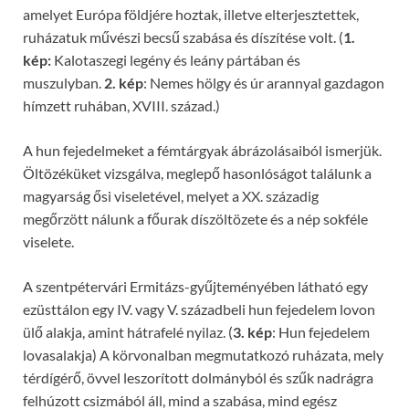
amelyet Európa földjére hoztak, illetve elterjesztettek,
ruházatuk művészi becsű szabása és díszítése volt. (
1.
kép:
Kalotaszegi legény és leány pártában és
muszulyban.
2. kép
: Nemes hölgy és úr arannyal gazdagon
hímzett ruhában, XVIII. század.)
A hun fejedelmeket a fémtárgyak ábrázolásaiból ismerjük.
Öltözéküket vizsgálva, meglepő hasonlóságot találunk a
magyarság ősi viseletével, melyet a XX. századig
megőrzött nálunk a főurak díszöltözete és a nép sokféle
viselete.
A szentpétervári Ermitázs-gyűjteményében látható egy
ezüsttálon egy IV. vagy V. századbeli hun fejedelem lovon
ülő alakja, amint hátrafelé nyilaz. (
3. kép
: Hun fejedelem
lovasalakja) A körvonalban megmutatkozó ruházata, mely
térdígérő, övvel leszorított dolmányból és szűk nadrágra
felhúzott csizmából áll, mind a szabása, mind egész