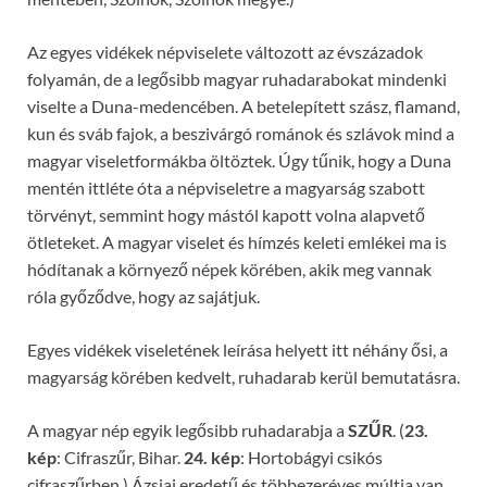
Az egyes vidékek népviselete változott az évszázadok
folyamán, de a legősibb magyar ruhadarabokat mindenki
viselte a Duna-medencében. A betelepített szász, flamand,
kun és sváb fajok, a beszivárgó románok és szlávok mind a
magyar viseletformákba öltöztek. Úgy tűnik, hogy a Duna
mentén ittléte óta a népviseletre a magyarság szabott
törvényt, semmint hogy mástól kapott volna alapvető
ötleteket. A magyar viselet és hímzés keleti emlékei ma is
hódítanak a környező népek körében, akik meg vannak
róla győződve, hogy az sajátjuk.
Egyes vidékek viseletének leírása helyett itt néhány ősi, a
magyarság körében kedvelt, ruhadarab kerül bemutatásra.
A magyar nép egyik legősibb ruhadarabja a
SZŰR
. (
23.
kép
: Cifraszűr, Bihar.
24. kép
: Hortobágyi csikós
cifraszűrben.) Ázsiai eredetű és többezeréves múltja van.