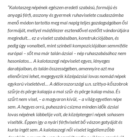
“Kalotaszeg népének egészen eredeti szabású, formájú és
anyagú férfi, asszony és gyermek ruhaviselete csudaszámba
menő módon tartotta meg mai napig teljes gazdagságában ősi
formáját, mellyel másfélezer esztendővel ezelőtt vándorútjára
megindult… ez a viselet szabásában, konstrukciójában, és
pedig úgy vonalbeli, mint színbeli kompozíciójában semmiféle
európai – sőt ma már talán ázsiai – nép ruhaszabásához nem
hasonlatos… A kalotaszegi népviselet egyes, lényeges
darab
j
aiban, és talán összességében, amennyire azt ma
ellenőrizni lehet, megegyezik középázsiai lovas nomád népek
egykorú viseletével… A déloroszországi u.n. szittya-kőszobrok
szűrje és pörge kalapja a mai szűr és pörge kalap mása. És
szűrt nem visel
,
– a magyaron kívül, – a világ egyetlen népe
sem. A hegyes orrú, puhaszárú csizma minden idők ázsiai
lovas népének lábbelije volt, de középtengeri népek sohasem
viselték. Éppen így a nyári férfiviselet bő vászon gatyáját és
kurta ingét sem. A kalotasze
g
i női viselet legjellemzőbb