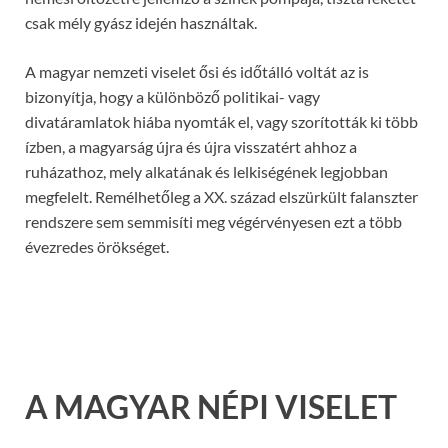
csak mély gyász idején használtak.
A magyar nemzeti viselet ősi és időtálló voltát az is
bizonyítja, hogy a különböző politikai- vagy
divatáramlatok hiába nyomták el, vagy szorították ki több
ízben, a magyarság újra és újra visszatért ahhoz a
ruházathoz, mely alkatának és lelkiségének legjobban
megfelelt. Remélhetőleg a XX. század elszürkült falanszter
rendszere sem semmisíti meg végérvényesen ezt a több
évezredes örökséget.
A MAGYAR NÉPI VISELET