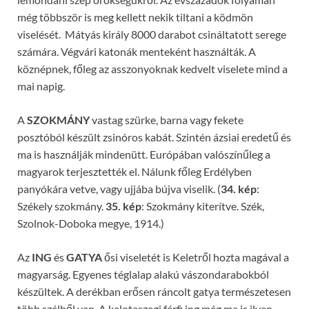
még többször is meg kellett nekik tiltani a ködmön
viselését. Mátyás király 8000 darabot csináltatott serege
számára. Végvári katonák menteként használták. A
köznépnek, főleg az asszonyoknak kedvelt viselete mind a
mai napig.
A
SZOKMÁNY
vastag szürke, barna vagy fekete
posztóból készült zsinóros kabát. Szintén ázsiai eredetű és
ma is használják mindenütt. Európában valószínűleg a
magyarok terjesztették el. Nálunk főleg Erdélyben
panyókára vetve, vagy ujjába bújva viselik. (
34. kép
:
Székely szokmány.
35. kép
: Szokmány kiterítve. Szék,
Szolnok-Doboka megye, 1914.)
Az
ING
és
GATYA
ősi viseletét is Keletről hozta magával a
magyarság. Egyenes téglalap alakú vászondarabokból
készültek. A derékban erősen ráncolt gatya természetesen
több szélből van. A kalotaszegi férfi ing még ma is ilyen