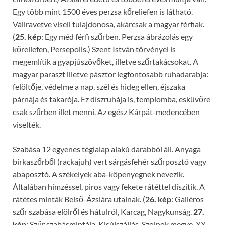
Egy több mint 1500 éves perzsa kőreliefen is látható.
Vállravetve viseli tulajdonosa, akárcsak a magyar férfiak.
(
25. kép
: Egy méd férfi szűrben. Perzsa ábrázolás egy
kőreliefen, Persepolis.) Szent István törvényei is
megemlítik a gyapjúszövőket, illetve szűrtakácsokat. A
magyar paraszt illetve pásztor legfontosabb ruhadarabja:
felöltője, védelme a nap, szél és hideg ellen, éjszaka
párnája és takarója. Ez díszruhája is, templomba, esküvőre
csak szűrben illet menni. Az egész Kárpát-medencében
viselték.
Szabása 12 egyenes téglalap alakú darabból áll. Anyaga
birkaszőrből (rackajuh) vert sárgásfehér szűrposztó vagy
abaposztó. A székelyek aba-köpenyegnek nevezik.
Általában hímzéssel, piros vagy fekete rátéttel díszítik. A
rátétes minták Belső-Ázsiára utalnak. (
26. kép
: Galléros
szűr szabása elölről és hátulról, Karcag, Nagykunság.
27.
kép
: Szűr szabásmintája. Kisújszállás, Szolnok megye, XX.