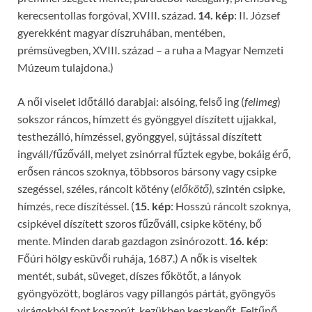
kerecsentollas forgóval, XVIII. század.
14. kép
: II. József
gyerekként magyar díszruhában, mentében,
prémsüvegben, XVIII. század – a ruha a Magyar Nemzeti
Múzeum tulajdona.)
A női viselet időtálló darabjai: alsóing, felső ing (
felimeg
)
sokszor ráncos, hímzett és gyönggyel díszített ujjakkal,
testhezálló, hímzéssel, gyönggyel, sújtással díszített
ingváll/fűzőváll, melyet zsinórral fűztek egybe, bokáig érő,
erősen ráncos szoknya, többsoros bársony vagy csipke
szegéssel, széles, ráncolt kötény (
előkötő)
, szintén csipke,
hímzés, rece díszítéssel. (
15. kép
: Hosszú ráncolt szoknya,
csipkével díszített szoros fűzőváll, csipke kötény, bő
mente. Minden darab gazdagon zsinórozott.
16. kép
:
Főúri hölgy esküvői ruhája, 1687.) A nők is viseltek
mentét, subát, süveget, díszes főkötőt, a lányok
gyöngyözött, bogláros vagy pillangós pártát, gyöngyös
virágokból font koszorút, kezükben keszkenőt. Feltűnő,