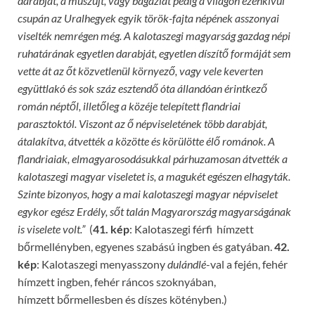
darabját, a muszujt, vagy bagaziát pedig a világon ezenkívül
csupán az Uralhegyek egyik török-fajta népének asszonyai
viselték nemrégen még. A kalotaszegi magyarság gazdag népi
ruhatárának egyetlen darabját, egyetlen d
í
szítő formáját sem
vette át az őt közvetlenül környező, vagy vele keverten
együttlakó és sok száz esztendő óta állandóan érintkező
román néptől, illetőleg a közéje telepített flandriai
parasztoktól. Viszont az ő népviseletének több darabját,
átalakí
t
va, átvették a közötte és körülötte élő románok. A
flandriaiak, elmagyarosodásukkal párhuzamosan átvették a
kalotaszegi magyar viseletet is, a magukét egészen elhagyták.
Szinte bizonyos, hogy a mai kalotaszegi magyar népviselet
egykor egész Erdély,
s
őt talán Magyarország magyarságának
is viselete volt.”
(
41. kép
: Kalotaszegi férfi hímzett
bőrmellényben, egyenes szabású ingben és gatyában.
42.
kép
: Kalotaszegi menyasszony
dulándlé
-val a fején, fehér
hímzett ingben, fehér ráncos szoknyában,
hímzett bőrmellesben és díszes kötényben.)