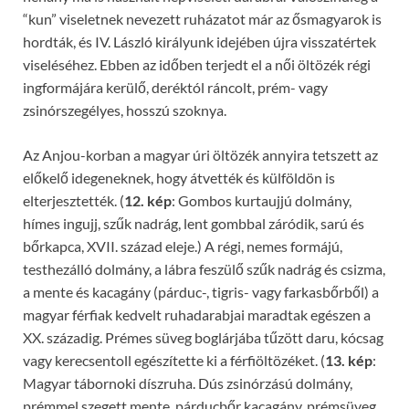
“kun” viseletnek nevezett ruházatot már az ősmagyarok is
hordták, és IV. László királyunk idejében újra visszatértek
viseléséhez. Ebben az időben terjedt el a női öltözék régi
ingformájára kerülő, deréktól ráncolt, prém- vagy
zsinórszegélyes, hosszú szoknya.
Az Anjou-korban a magyar úri öltözék annyira tetszett az
előkelő idegeneknek, hogy átvették és külföldön is
elterjesztették. (
12. kép
: Gombos kurtaujjú dolmány,
hímes ingujj, szűk nadrág, lent gombbal záródik, sarú és
bőrkapca, XVII. század eleje.) A régi, nemes formájú,
testhezálló dolmány, a lábra feszülő szűk nadrág és csizma,
a mente és kacagány (párduc-, tigris- vagy farkasbőrből) a
magyar férfiak kedvelt ruhadarabjai maradtak egészen a
XX. századig. Prémes süveg boglárjába tűzött daru, kócsag
vagy kerecsentoll egészítette ki a férfiöltözéket. (
13. kép
:
Magyar tábornoki díszruha. Dús zsinórzású dolmány,
prémmel szegett mente, párducbőr kacagány, prémsüveg