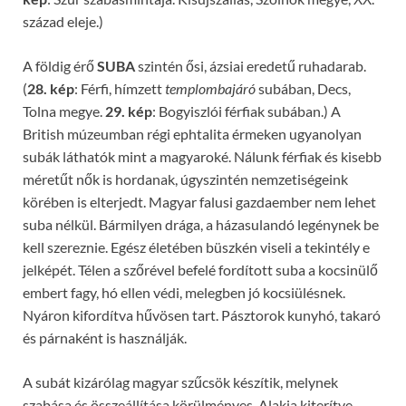
század eleje.)
A földig érő
SUBA
szintén ősi, ázsiai eredetű ruhadarab.
(
28. kép
: Férfi, hímzett
templombajáró
subában, Decs,
Tolna megye.
29. kép
: Bogyiszlói férfiak subában.) A
British múzeumban régi ephtalita érmeken ugyanolyan
subák láthatók mint a magyaroké. Nálunk férfiak és kisebb
méretűt nők is hordanak, úgyszintén nemzetiségeink
körében is elterjedt. Magyar falusi gazdaember nem lehet
suba nélkül. Bármilyen drága, a házasulandó legénynek be
kell szereznie. Egész életében büszkén viseli a tekintély e
jelképét. Télen a szőrével befelé fordított suba a kocsinülő
embert fagy, hó ellen védi, melegben jó kocsiülésnek.
Nyáron kifordítva hűvösen tart. Pásztorok kunyhó, takaró
és párnaként is használják.
A subát kizárólag magyar szűcsök készítik, melynek
szabása és összeállítása körülményes. Alakja kiterítve