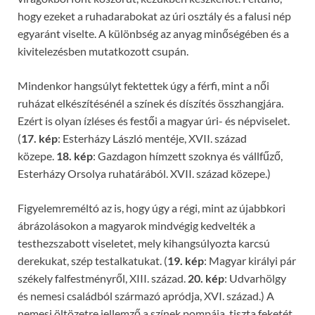
hogy ezeket a ruhadarabokat az úri osztály és a falusi nép
egyaránt viselte. A különbség az anyag minőségében és a
kivitelezésben mutatkozott csupán.
Mindenkor hangsúlyt fektettek úgy a férfi, mint a női
ruházat elkészítésénél a színek és díszítés összhangjára.
Ezért is olyan ízléses és festői a magyar úri- és népviselet.
(
17. kép
: Esterházy László mentéje, XVII. század
közepe.
18. kép
: Gazdagon hímzett szoknya és vállfűző,
Esterházy Orsolya ruhatárából. XVII. század közepe.)
Figyelemreméltó az is, hogy úgy a régi, mint az újabbkori
ábrázolásokon a magyarok mindvégig kedvelték a
testhezszabott viseletet, mely kihangsúlyozta karcsú
derekukat, szép testalkatukat. (
19. kép
: Magyar királyi pár
székely falfestményről, XIII. század.
20. kép
: Udvarhölgy
és nemesi családból származó apródja, XVI. század.) A
nemesi öltözetre jellemző a színek pompája, tiszta feketét