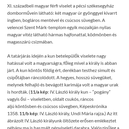
XI. századbeli magyar férfi viselet a pécsi székesegyház
domborművein látható: két magyar úr gyönggyel kivarrt
ingben, bogláros mentével és csúcsos süvegben. A
velencei Szent Márk-templom egyik mozaikján nyilas
magyar vitéz látható hármas hajfonattal, ködmönben és
magasszárú csizmában.
A tatárjárás idején a kun betelepülők viselete nagy
hatással volt a magyarságra, főleg mivel a király is abban
járt. A kun köntös földig ért, derékban testhez simult és
csípőtájban ráncolódott. A hegyes, hosszú süvegüket,
melynek felhajló és bevágott karimája volt a magyar urak
is hordták. (
11/a kép
: IV. László király kun – “pogány”
vagyis ősi – viseletben, oldalt csukós, ráncos
aljú köntösben és csúcsos süvegben, Képeskrónika
1358.
11/b kép
: IV. László király, Undi Mária rajza.) Az itt
ábrázolt IV. László királyunk öltözete erősen emlékeztet
néhány ma is használt népviseleti darabra. Valószínűleg a