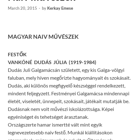
March 20, 2015
-
by
Kerkay Emese
MAGYAR NAIV MŰVÉSZEK
FESTŐK
VANKÓNÉ DUDÁS JÚLIA (1919-1984)
Dudás Juli Galgamácsán született, egy kis Galga-völgyi
faluban, mely híven megőrizte hagyományait és szokásait.
Dudás, aki különös megfigyelő készséggel rendelkezett,
mindent feljegyzett. Festményei Galgamácsa mindennapi
életét, viseletét, ünnepeit, szokásait, játékait mutatják be.
Dudásnak nem volt művészi iskolázottsága. Képei
egyéniséget és tehetséget árasztanak.
Országszerte hamar ismertté vált mint egyik
legnevezetesebb naiv festő. Munkái kiállításokon