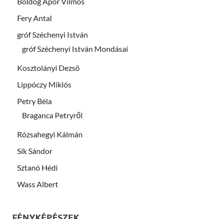
Boldog Apor Vilmos
Fery Antal
gróf Széchenyi István
gróf Széchenyi István Mondásai
Kosztolányi Dezsö
Lippóczy Miklós
Petry Béla
Braganca Petryről
Rózsahegyi Kálmán
Sík Sándor
Sztanó Hédi
Wass Albert
FÉNYKÉPÉSZEK