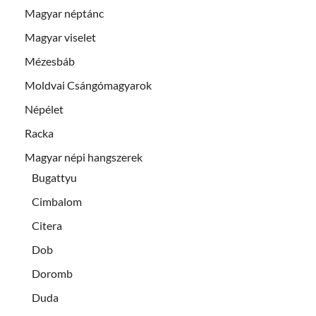
Magyar néptánc
Magyar viselet
Mézesbáb
Moldvai Csángómagyarok
Népélet
Racka
Magyar népi hangszerek
Bugattyu
Cimbalom
Citera
Dob
Doromb
Duda