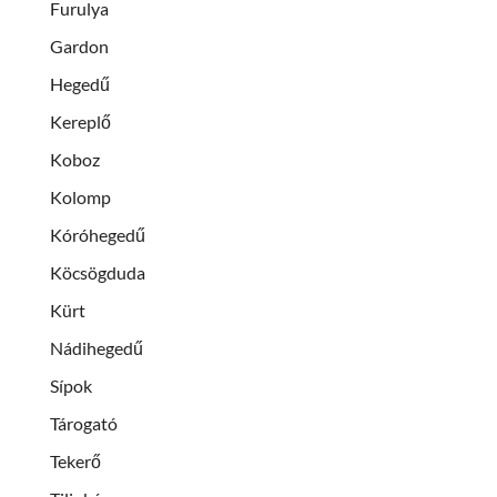
Furulya
Gardon
Hegedű
Kereplő
Koboz
Kolomp
Kóróhegedű
Köcsögduda
Kürt
Nádihegedű
Sípok
Tárogató
Tekerő