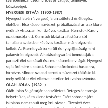
szerepelnek, múzeumunk és privát gyűjtemények
büszkeségei.
NYERGESI ISTVÁN (1900-1987)
Nyergesi István Nyergesújfalun született és élt egész
életében. Első képzőművészeti próbálkozásai arra az időre
nyúlnak vissza, amikor tíz éves korában Kernstok Károly
ecsetmosója lett. Kernstok biztatta a festésre, sőt
tanulásra is, de tizenkét éves korában már dolgoznia
kellett. Az Eternit gyárba került és nyugdíjazásáig mint
palanyíró dolgozott. Alkotásai egyaránt bemutatják a
paraszti élet szokásait és a munkásember világát. Nyergesi
saját örömére alkotott. Sohasem törekedett haszonra,
hírnévre. Minden szabad percét a művészet töltötte ki,
mely nélkül az élet elképzelhetetlen lett volna számára.
OLÁH JOLÁN (1932- )
Oláh Jolán Salgótarjánban született. Beteges édesanyja
helyett ő dajkálta kilenc testvérét. Ezért sohasem járt
iskolába, nem tanult meg írni-olvasni. Tizenkét éves