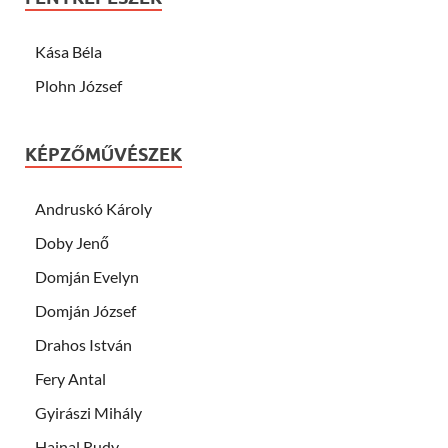
Kása Béla
Plohn József
KÉPZŐMŰVÉSZEK
Andruskó Károly
Doby Jenő
Domján Evelyn
Domján József
Drahos István
Fery Antal
Gyirászi Mihály
Hajnal Rudy