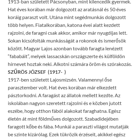
1913-ban született Pácsonyban, mint kilencedik gyermek.
Hat éves korában már dolgozott az aratásnál és 50 éves
koráig paraszt volt. Utána mint segédmunkás dolgozott
több helyen. Fiatalkorában, katona évei alatt kezdett
rajzolni, de faragni csak akkor, amikor már nyugdíjas lett.
Sokan kicsúfolták munkásságát a rokonok és ismerősök
között. Magyar Lajos azonban tovább faragta lenézett
“fababáit”, melyek lassacskán országszerte és külföldön
hírnevet hoztak neki. Alkotni számára öröm és szórakozás.
SZŰRÖS JÓZSEF (1917- )
1917-ben született Lajosmizsén. Valamennyi őse
parasztember volt. Hat éves korában már elkezdett
pásztorkodni. A faragást az állatok mellett kezdte. Az
iskolában nagyon szeretett rajzolni és e közben jutott
eszébe, hogy otthon fából alakokat faraghatna. Egész
életén át mint földműves dolgozott. Szabadidejében
faragott kőbe és fába. Munkái a paraszti világot mutatják
be szinte kizárólag. Ezek tükrözik érzéseit, akikkel egész