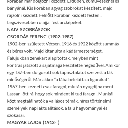
korában már dolgozni kezdett. Erdőben, kőműveseknél és
bányánál. Kis korában agyag szobrokat készített, majd
rajzolni kezdett. Felnőtt korában kezdett festeni.
Legszívesebben olajjal fest arcképeket.
NAIV SZOBRÁSZOK
CSORDÁS FERENC (1902-1987)
1902-ben született Vécsen. 1916 és 1922 között summás
és béres volt. Majd kitanulta a kádármesterséget.
Falujukban zenekart alapítottak, melyben mint
kontrás játszott a sajátmaga készítette hegedűvel. Amikor
egy TSZ-ben dolgozott sok tapasztalatot szerzett a fák
minőségéről. Már akkor “a fába belelátta a figurákat”.
1967-ben kezdett csak faragni, miután nyugdíjba ment.
Lassan jött rá, hogy sok mindent ki tud faragni. Munkái
közt megtalálhatók a vallásos témák, híres történelmi
személyek, napi aktualitások, a falu hagyományai és
szokásai.
MAGYAR LAJOS (1913- )