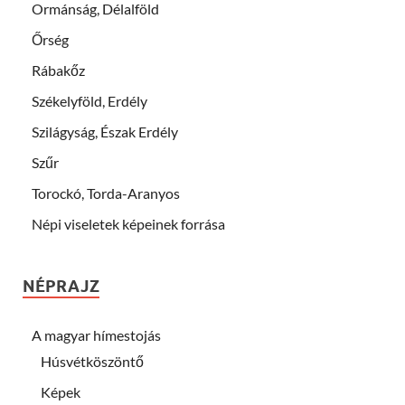
Ormánság, Délalföld
Őrség
Rábakőz
Székelyföld, Erdély
Szilágyság, Észak Erdély
Szűr
Torockó, Torda-Aranyos
Népi viseletek képeinek forrása
NÉPRAJZ
A magyar hímestojás
Húsvétköszöntő
Képek