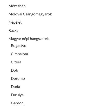
Mézesbáb
Moldvai Csángómagyarok
Népélet
Racka
Magyar népi hangszerek
Bugattyu
Cimbalom
Citera
Dob
Doromb
Duda
Furulya
Gardon