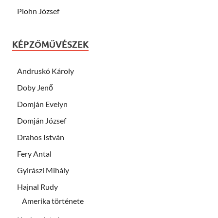
Plohn József
KÉPZŐMŰVÉSZEK
Andruskó Károly
Doby Jenő
Domján Evelyn
Domján József
Drahos István
Fery Antal
Gyirászi Mihály
Hajnal Rudy
Amerika története