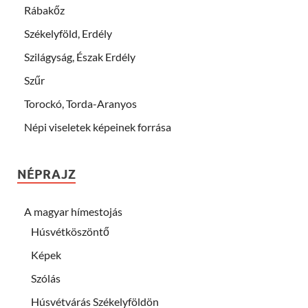
Rábakőz
Székelyföld, Erdély
Szilágyság, Észak Erdély
Szűr
Torockó, Torda-Aranyos
Népi viseletek képeinek forrása
NÉPRAJZ
A magyar hímestojás
Húsvétköszöntő
Képek
Szólás
Húsvétvárás Székelyföldön