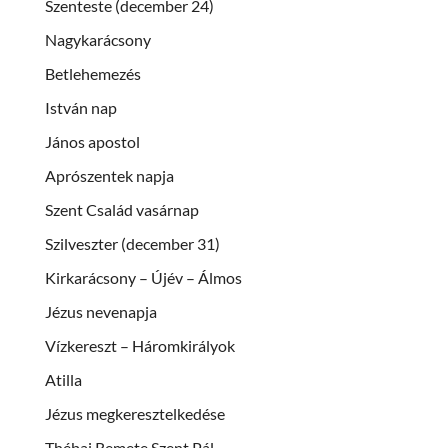
Szenteste (december 24)
Nagykarácsony
Betlehemezés
István nap
János apostol
Aprószentek napja
Szent Család vasárnap
Szilveszter (december 31)
Kirkarácsony – Újév – Álmos
Jézus nevenapja
Vízkereszt – Háromkirályok
Atilla
Jézus megkeresztelkedése
Thébai Remete Szent Pál