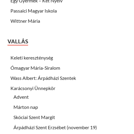
Egy Gyermek – Két Nyelv
Passaici Magyar Iskola
Wittner Mária
VALLÁS
Keleti kereszténység
Ómagyar Mária-Siralom
Wass Albert: Árpádházi Szentek
Karácsonyi Ünnepkör
Advent
Márton nap
Skóciai Szent Margit
Árpádházi Szent Erzsébet (november 19)