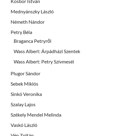
Kosbor István
Mednyánszky László
Németh Nándor
Petry Béla
Braganca Petryről
Wass Albert: Árpádházi Szentek
Wass Albert: Petry Szívmeséi
Plugor Sándor
Sebek Miklós
Sinkó Veronika
Szalay Lajos
Székely Mendel Melinda
Vaskó László
Vén Zoltán