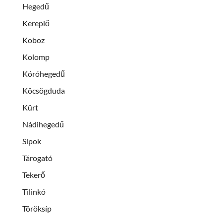
Hegedű
Kereplő
Koboz
Kolomp
Kóróhegedű
Köcsögduda
Kürt
Nádihegedű
Sípok
Tárogató
Tekerő
Tilinkó
Töröksíp