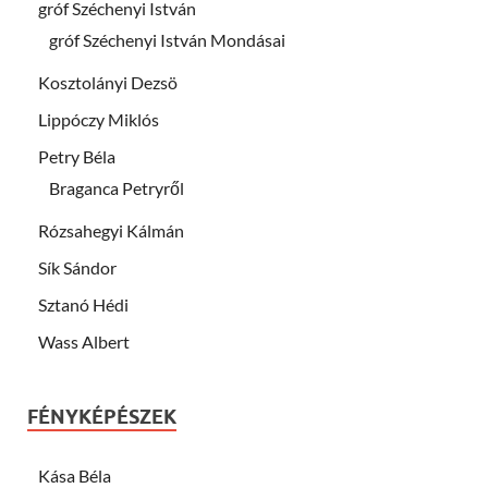
gróf Széchenyi István
gróf Széchenyi István Mondásai
Kosztolányi Dezsö
Lippóczy Miklós
Petry Béla
Braganca Petryről
Rózsahegyi Kálmán
Sík Sándor
Sztanó Hédi
Wass Albert
FÉNYKÉPÉSZEK
Kása Béla