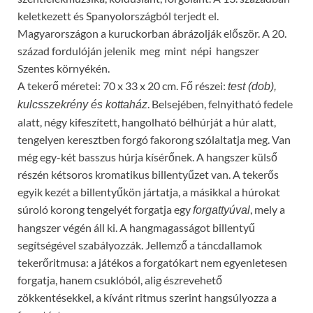
keletkezett és Spanyolországból terjedt el.
Magyarországon a kuruckorban ábrázolják először. A 20.
század fordulóján jelenik meg mint népi hangszer
Szentes környékén.
A tekerő méretei: 70 x 33 x 20 cm. Fő részei:
test (dob),
. Belsejében, felnyitható fedele
kulcsszekrény és kottaház
alatt, négy kifeszített, hangolható bélhúrját a húr alatt,
tengelyen keresztben forgó fakorong szólaltatja meg. Van
még egy-két basszus húrja kísérőnek. A hangszer külső
részén kétsoros kromatikus billentyűzet van. A tekerős
egyik kezét a billentyűkön jártatja, a másikkal a húrokat
súroló korong tengelyét forgatja egy
, mely a
forgattyúval
hangszer végén áll ki. A hangmagasságot billentyű
segítségével szabályozzák. Jellemző a táncdallamok
tekerőritmusa: a játékos a forgatókart nem egyenletesen
forgatja, hanem csuklóból, alig észrevehető
zökkentésekkel, a kívánt ritmus szerint hangsúlyozza a