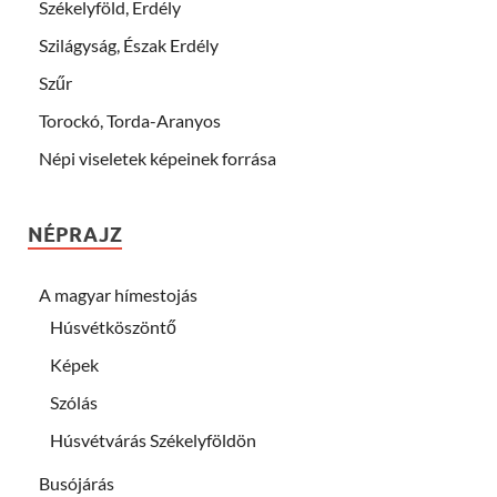
Székelyföld, Erdély
Szilágyság, Észak Erdély
Szűr
Torockó, Torda-Aranyos
Népi viseletek képeinek forrása
NÉPRAJZ
A magyar hímestojás
Húsvétköszöntő
Képek
Szólás
Húsvétvárás Székelyföldön
Busójárás