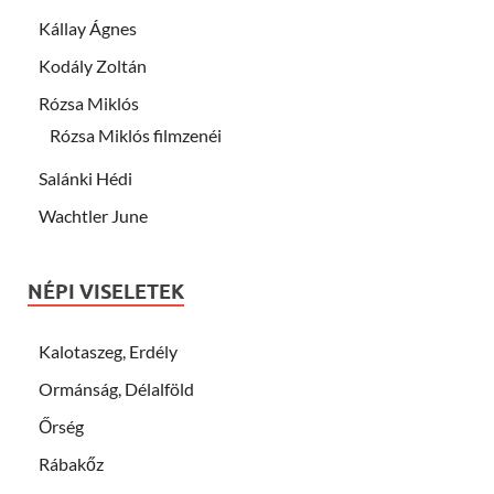
Kállay Ágnes
Kodály Zoltán
Rózsa Miklós
Rózsa Miklós filmzenéi
Salánki Hédi
Wachtler June
NÉPI VISELETEK
Kalotaszeg, Erdély
Ormánság, Délalföld
Őrség
Rábakőz