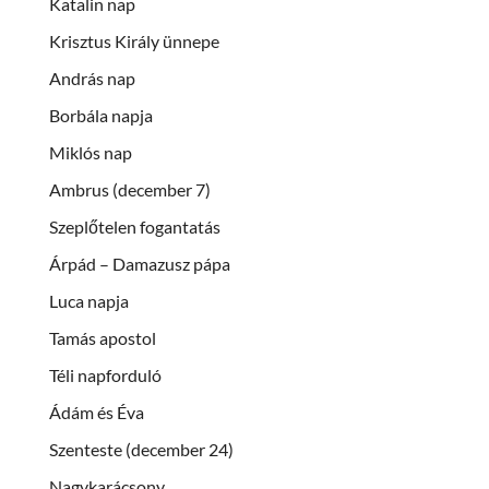
Katalin nap
Krisztus Király ünnepe
András nap
Borbála napja
Miklós nap
Ambrus (december 7)
Szeplőtelen fogantatás
Árpád – Damazusz pápa
Luca napja
Tamás apostol
Téli napforduló
Ádám és Éva
Szenteste (december 24)
Nagykarácsony