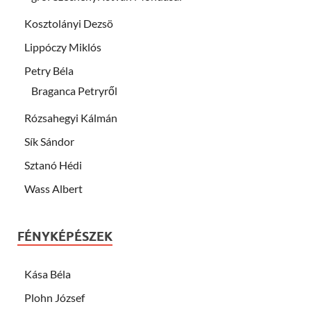
Kosztolányi Dezsö
Lippóczy Miklós
Petry Béla
Braganca Petryről
Rózsahegyi Kálmán
Sík Sándor
Sztanó Hédi
Wass Albert
FÉNYKÉPÉSZEK
Kása Béla
Plohn József