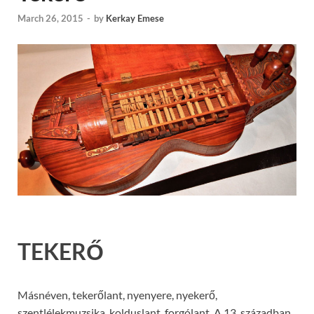
March 26, 2015
-
by
Kerkay Emese
TEKERŐ
Másnéven, tekerőlant, nyenyere, nyekerő,
szentlélekmuzsika, kolduslant, forgólant. A 13. században