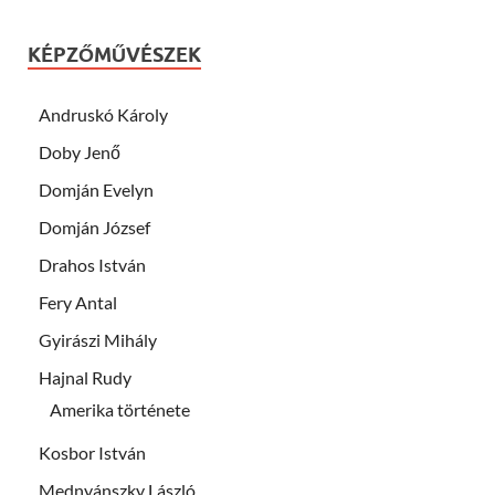
KÉPZŐMŰVÉSZEK
Andruskó Károly
Doby Jenő
Domján Evelyn
Domján József
Drahos István
Fery Antal
Gyirászi Mihály
Hajnal Rudy
Amerika története
Kosbor István
Mednyánszky László