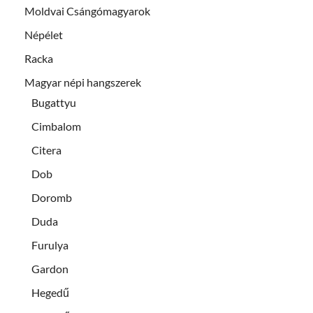
Moldvai Csángómagyarok
Népélet
Racka
Magyar népi hangszerek
Bugattyu
Cimbalom
Citera
Dob
Doromb
Duda
Furulya
Gardon
Hegedű