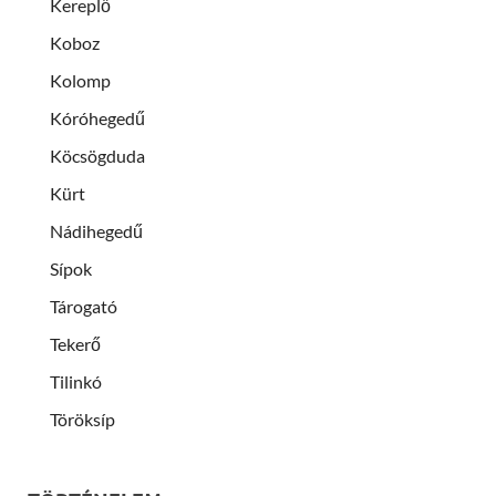
Kereplő
Koboz
Kolomp
Kóróhegedű
Köcsögduda
Kürt
Nádihegedű
Sípok
Tárogató
Tekerő
Tilinkó
Töröksíp