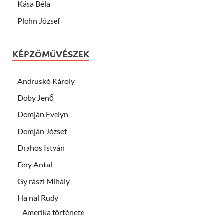
Kása Béla
Plohn József
KÉPZŐMŰVÉSZEK
Andruskó Károly
Doby Jenő
Domján Evelyn
Domján József
Drahos István
Fery Antal
Gyirászi Mihály
Hajnal Rudy
Amerika története