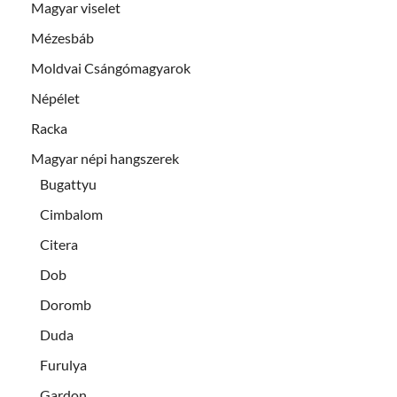
Magyar viselet
Mézesbáb
Moldvai Csángómagyarok
Népélet
Racka
Magyar népi hangszerek
Bugattyu
Cimbalom
Citera
Dob
Doromb
Duda
Furulya
Gardon