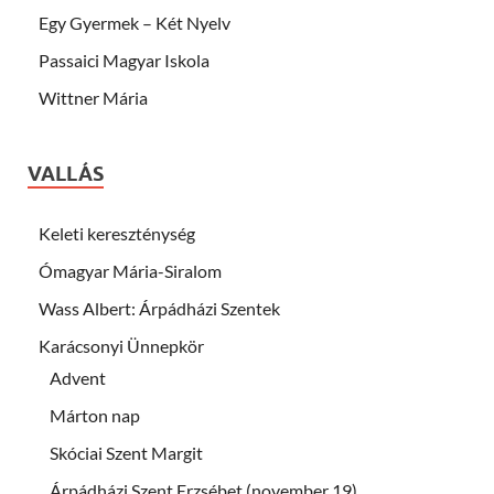
Egy Gyermek – Két Nyelv
Passaici Magyar Iskola
Wittner Mária
VALLÁS
Keleti kereszténység
Ómagyar Mária-Siralom
Wass Albert: Árpádházi Szentek
Karácsonyi Ünnepkör
Advent
Márton nap
Skóciai Szent Margit
Árpádházi Szent Erzsébet (november 19)