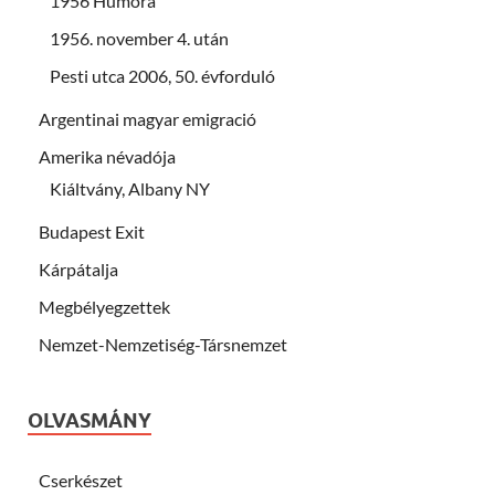
1956 Humora
1956. november 4. után
Pesti utca 2006, 50. évforduló
Argentinai magyar emigració
Amerika névadója
Kiáltvány, Albany NY
Budapest Exit
Kárpátalja
Megbélyegzettek
Nemzet-Nemzetiség-Társnemzet
OLVASMÁNY
Cserkészet