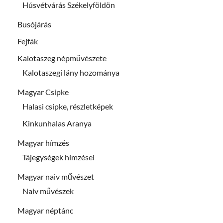
Húsvétvárás Székelyföldön
Busójárás
Fejfák
Kalotaszeg népművészete
Kalotaszegi lány hozománya
Magyar Csipke
Halasi csipke, részletképek
Kinkunhalas Aranya
Magyar hímzés
Tájegységek hímzései
Magyar naiv művészet
Naiv művészek
Magyar néptánc