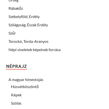
Rábakőz
Székelyföld, Erdély
Szilágyság, Észak Erdély
Szűr
Torockó, Torda-Aranyos
Népi viseletek képeinek forrása
NÉPRAJZ
A magyar hímestojás
Húsvétköszöntő
Képek
Szólás