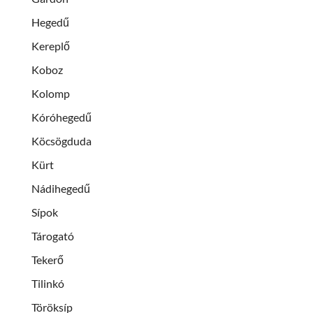
Hegedű
Kereplő
Koboz
Kolomp
Kóróhegedű
Köcsögduda
Kürt
Nádihegedű
Sípok
Tárogató
Tekerő
Tilinkó
Töröksíp