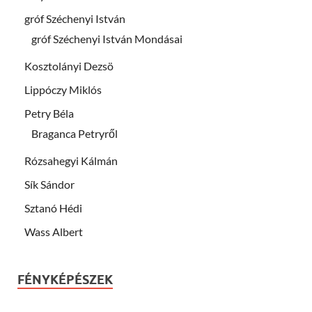
gróf Széchenyi István
gróf Széchenyi István Mondásai
Kosztolányi Dezsö
Lippóczy Miklós
Petry Béla
Braganca Petryről
Rózsahegyi Kálmán
Sík Sándor
Sztanó Hédi
Wass Albert
FÉNYKÉPÉSZEK