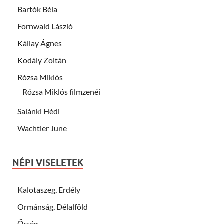
Bartók Béla
Fornwald László
Kállay Ágnes
Kodály Zoltán
Rózsa Miklós
Rózsa Miklós filmzenéi
Salánki Hédi
Wachtler June
NÉPI VISELETEK
Kalotaszeg, Erdély
Ormánság, Délalföld
Őrség