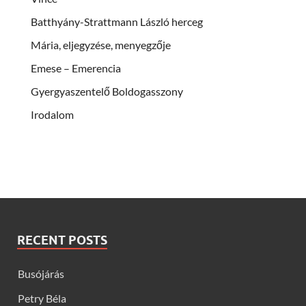
Batthyány-Strattmann László herceg
Mária, eljegyzése, menyegzője
Emese – Emerencia
Gyergyaszentelő Boldogasszony
Irodalom
RECENT POSTS
Busójárás
Petry Béla