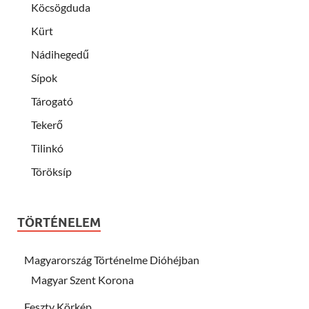
Köcsögduda
Kürt
Nádihegedű
Sípok
Tárogató
Tekerő
Tilinkó
Töröksíp
TÖRTÉNELEM
Magyarország Történelme Dióhéjban
Magyar Szent Korona
Feszty Körkép