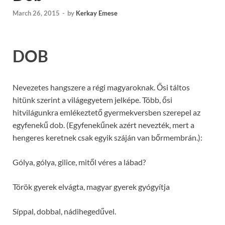
March 26, 2015
-
by
Kerkay Emese
DOB
Nevezetes hangszere a régi magyaroknak. Ősi táltos
hitünk szerint a világegyetem jelképe. Több, ősi
hitvilágunkra emlékeztető gyermekversben szerepel az
egyfenekű dob. (Egyfenekűnek azért nevezték, mert a
hengeres keretnek csak egyik száján van bőrmembrán.):
Gólya, gólya, gilice, mitől véres a lábad?
Török gyerek elvágta, magyar gyerek gyógyítja
Síppal, dobbal, nádihegedűvel.