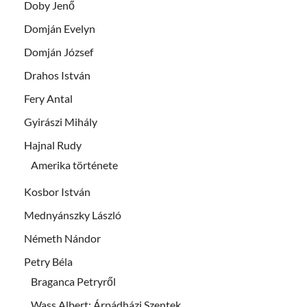
Doby Jenő
Domján Evelyn
Domján József
Drahos István
Fery Antal
Gyirászi Mihály
Hajnal Rudy
Amerika története
Kosbor István
Mednyánszky László
Németh Nándor
Petry Béla
Braganca Petryről
Wass Albert: Árpádházi Szentek