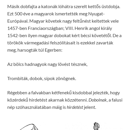
Másik dobfajta a katonák lóhátra szerelt kettős üstdobja.
Ezt 500 éve a magyarok ismertették meg Nyugat-
Európával. Magyar követek nagy feltűnést keltettek vele
1457-ben Franciaországban; VIII. Henrik angol király
1542-ben ilyen magyar dobokat kért bécsi követétől. De a
törökök vármegadási felszólításait is ezekkel zavarták
meg, harsogták túl Egerben:
Az bölcs hadnagyok nagy lövést tésznek,
Trombiták, dobok, sípok zönögnek.
Régebben a falvakban kétfenekű kisdobbal jelezték, hogy
közérdekű hirdetést akarnak közzétenni.
Dobolnak
, a falusi
nép szóhasználatában máig is
hirdetést
jelent.