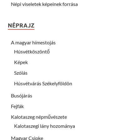
Népi viseletek képeinek forrása
NÉPRAJZ
A magyar hímestojás
Húsvétköszöntő
Képek
Szólás
Húsvétvárás Székelyföldön
Busójárás
Fejfák
Kalotaszeg népművészete
Kalotaszegi lány hozománya
Magyar Csipke