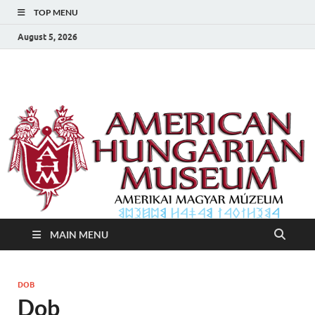
TOP MENU
August 5, 2026
Amerikai Magyar
Amerikai Magyar Múzeum
Múzeum
MAIN MENU
DOB
Dob