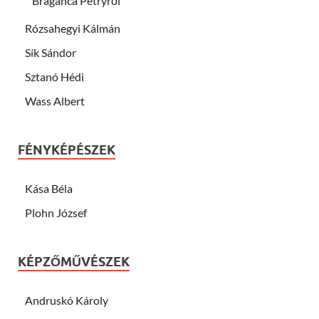
Braganca Petryről
Rózsahegyi Kálmán
Sík Sándor
Sztanó Hédi
Wass Albert
FÉNYKÉPÉSZEK
Kása Béla
Plohn József
KÉPZŐMŰVÉSZEK
Andruskó Károly