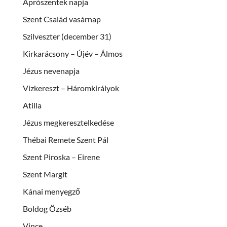
Aprószentek napja
Szent Család vasárnap
Szilveszter (december 31)
Kirkarácsony – Újév – Álmos
Jézus nevenapja
Vízkereszt – Háromkirályok
Atilla
Jézus megkeresztelkedése
Thébai Remete Szent Pál
Szent Piroska – Eirene
Szent Margit
Kánai menyegző
Boldog Özséb
Vince