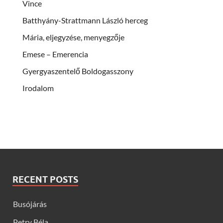
Vince
Batthyány-Strattmann László herceg
Mária, eljegyzése, menyegzője
Emese – Emerencia
Gyergyaszentelő Boldogasszony
Irodalom
RECENT POSTS
Busójárás
Petry Béla