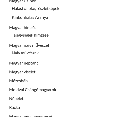
Magyar Csipke
Halasi csipke, részletképek
Kinkunhalas Aranya
Magyar hímzés
Tájegységek hímzései
Magyar naiv művészet
Naiv művészek
Magyar néptánc
Magyar viselet
Mézesbáb
Moldvai Csángómagyarok
Népélet
Racka
Magyar népi hangszerek