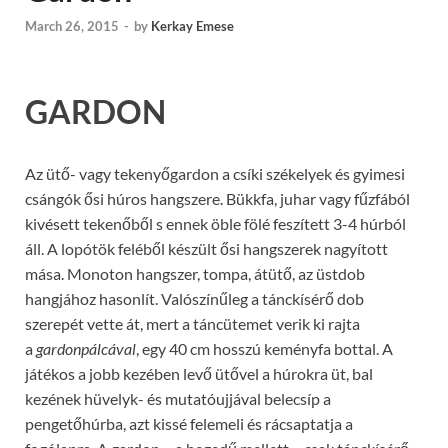
March 26, 2015
-
by
Kerkay Emese
GARDON
Az ütő- vagy tekenyőgardon a csíki székelyek és gyimesi
csángók ősi húros hangszere. Bükkfa, juhar vagy fűzfából
kivésett tekenőből s ennek öble fölé feszített 3-4 húrból
áll. A lopótök feléből készült ősi hangszerek nagyított
mása. Monoton hangszer, tompa, átütő, az üstdob
hangjához hasonlít. Valószínűleg a tánckísérő dob
szerepét vette át, mert a táncütemet verik ki rajta
a
gardonpálcával
, egy 40 cm hosszú keményfa bottal. A
játékos a jobb kezében levő ütővel a húrokra üt, bal
kezének hüvelyk- és mutatóujjával belecsíp a
pengetőhúrba, azt kissé felemeli és rácsaptatja a