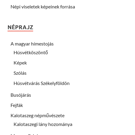
Népi viseletek képeinek forrása
NÉPRAJZ
A magyar hímestojás
Húsvétköszöntő
Képek
Szólás
Húsvétvárás Székelyföldön
Busójárás
Fejfák
Kalotaszeg népművészete
Kalotaszegi lány hozománya