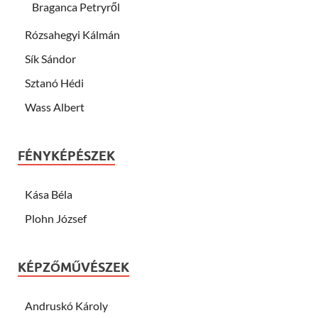
Braganca Petryről
Rózsahegyi Kálmán
Sík Sándor
Sztanó Hédi
Wass Albert
FÉNYKÉPÉSZEK
Kása Béla
Plohn József
KÉPZŐMŰVÉSZEK
Andruskó Károly