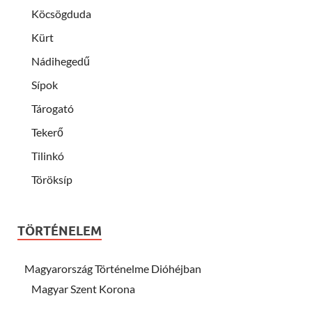
Köcsögduda
Kürt
Nádihegedű
Sípok
Tárogató
Tekerő
Tilinkó
Töröksíp
TÖRTÉNELEM
Magyarország Történelme Dióhéjban
Magyar Szent Korona