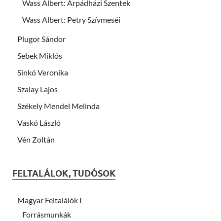
Wass Albert: Árpádházi Szentek
Wass Albert: Petry Szívmeséi
Plugor Sándor
Sebek Miklós
Sinkó Veronika
Szalay Lajos
Székely Mendel Melinda
Vaskó László
Vén Zoltán
FELTALÁLOK, TUDÓSOK
Magyar Feltalálók I
Forrásmunkák