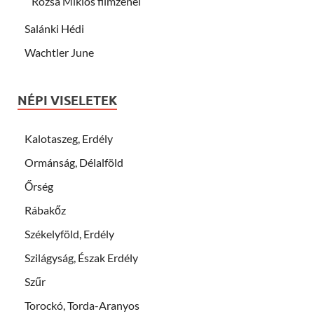
Rózsa Miklós filmzenéi
Salánki Hédi
Wachtler June
NÉPI VISELETEK
Kalotaszeg, Erdély
Ormánság, Délalföld
Őrség
Rábakőz
Székelyföld, Erdély
Szilágyság, Észak Erdély
Szűr
Torockó, Torda-Aranyos