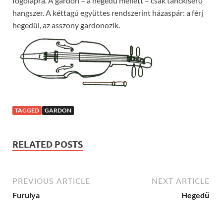
fogólapra. A gardon – a hegedű mellett – csak tánckísérő
hangszer. A kéttagú együttes rendszerint házaspár: a férj
hegedül, az asszony gardonozik.
TAGGED
GARDON
RELATED POSTS
PREVIOUS ARTICLE
NEXT ARTICLE
Furulya
Hegedű