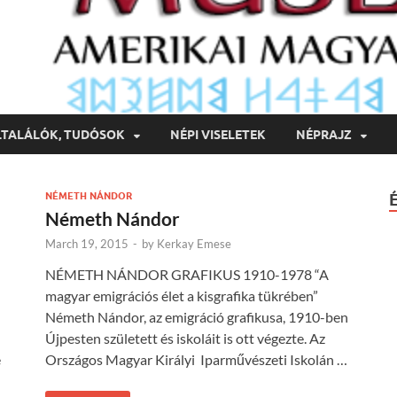
LTALÁLÓK, TUDÓSOK
NÉPI VISELETEK
NÉPRAJZ
NÉMETH NÁNDOR
Németh Nándor
March 19, 2015
-
by
Kerkay Emese
NÉMETH NÁNDOR GRAFIKUS 1910-1978 “A
magyar emigrációs élet a kisgrafika tükrében”
Németh Nándor, az emigráció grafikusa, 1910-ben
Újpesten született és iskoláit is ott végezte. Az
e
Országos Magyar Királyi Iparművészeti Iskolán …