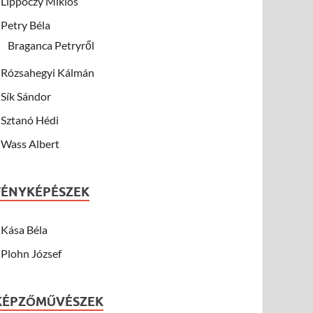
Lippóczy Miklós
Petry Béla
Braganca Petryről
Rózsahegyi Kálmán
Sík Sándor
Sztanó Hédi
Wass Albert
FÉNYKÉPÉSZEK
Kása Béla
Plohn József
KÉPZŐMŰVÉSZEK