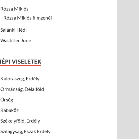
Rózsa Miklós
Rózsa Miklós filmzenéi
Salánki Hédi
Wachtler June
NÉPI VISELETEK
Kalotaszeg, Erdély
Ormánság, Délalföld
Őrség
Rábakőz
Székelyföld, Erdély
Szilágyság, Észak Erdély