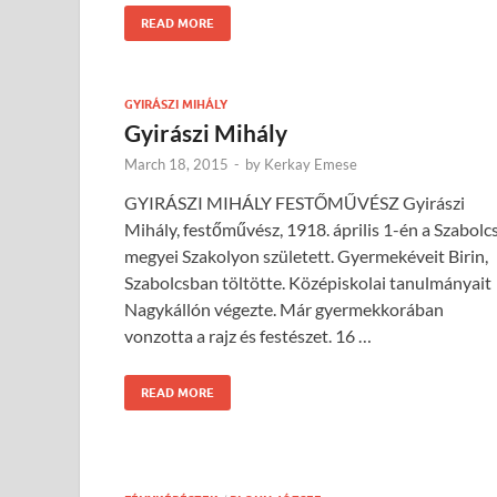
READ MORE
GYIRÁSZI MIHÁLY
Gyirászi Mihály
March 18, 2015
-
by
Kerkay Emese
GYIRÁSZI MIHÁLY FESTŐMŰVÉSZ Gyirászi
Mihály, festőművész, 1918. április 1-én a Szabolc
megyei Szakolyon született. Gyermekéveit Birin,
Szabolcsban töltötte. Középiskolai tanulmányait
Nagykállón végezte. Már gyermekkorában
vonzotta a rajz és festészet. 16 …
READ MORE