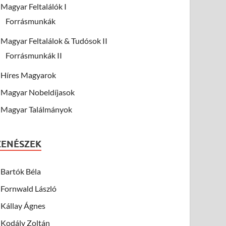
Magyar Feltalálók I
Forrásmunkák
Magyar Feltalálok & Tudósok II
Forrásmunkák II
Híres Magyarok
Magyar Nobeldíjasok
Magyar Találmányok
ZENÉSZEK
Bartók Béla
Fornwald László
Kállay Ágnes
Kodály Zoltán