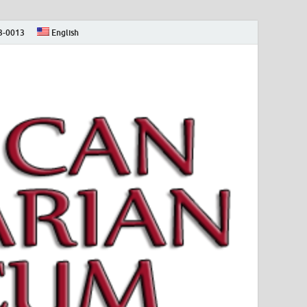
73-0013
English