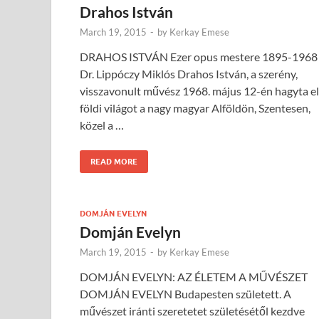
Drahos István
March 19, 2015
-
by
Kerkay Emese
DRAHOS ISTVÁN Ezer opus mestere 1895-1968
Dr. Lippóczy Miklós Drahos István, a szerény,
visszavonult művész 1968. május 12-én hagyta el
földi világot a nagy magyar Alföldön, Szentesen,
közel a …
READ MORE
DOMJÁN EVELYN
Domján Evelyn
March 19, 2015
-
by
Kerkay Emese
DOMJÁN EVELYN: AZ ÉLETEM A MŰVÉSZET
DOMJÁN EVELYN Budapesten született. A
művészet iránti szeretetet születésétől kezdve