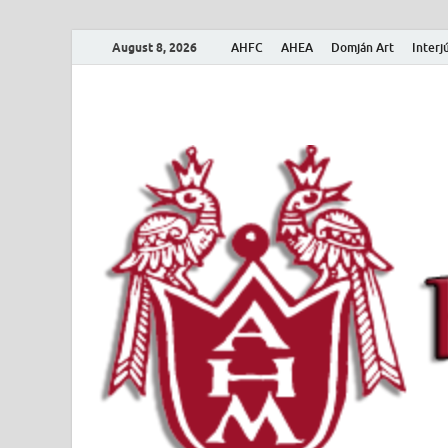
August 8, 2026
AHFC
AHEA
Domján Art
Interj
Amerikai Magya
Amerikai Magyar Múzeum