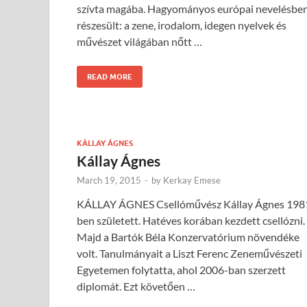
szívta magába. Hagyományos európai nevelésbe
részesült: a zene, irodalom, idegen nyelvek és
művészet világában nőtt …
READ MORE
KÁLLAY ÁGNES
Kállay Ágnes
March 19, 2015
-
by
Kerkay Emese
KÁLLAY ÁGNES Csellóművész Kállay Ágnes 198
ben született. Hatéves korában kezdett csellózni.
Majd a Bartók Béla Konzervatórium növendéke
volt. Tanulmányait a Liszt Ferenc Zeneművészeti
Egyetemen folytatta, ahol 2006-ban szerzett
diplomát. Ezt követően …