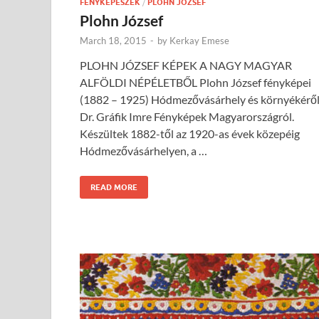
FÉNYKÉPÉSZEK
/
PLOHN JÓZSEF
Plohn József
March 18, 2015
-
by
Kerkay Emese
PLOHN JÓZSEF KÉPEK A NAGY MAGYAR
ALFÖLDI NÉPÉLETBŐL Plohn József fényképei
(1882 – 1925) Hódmezővásárhely és környékérő
Dr. Gráfik Imre Fényképek Magyarországról.
Készültek 1882-től az 1920-as évek közepéig
Hódmezővásárhelyen, a …
READ MORE