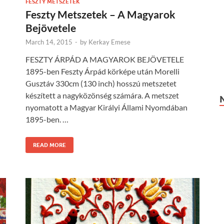
FESZTY METSZETEK
Feszty Metszetek – A Magyarok
Bejövetele
March 14, 2015
-
by
Kerkay Emese
FESZTY ÁRPÁD A MAGYAROK BEJÖVETELE
l
1895-ben Feszty Árpád körképe után Morelli
Gusztáv 330cm (130 inch) hosszú metszetet
készített a nagyközönség számára. A metszet
nyomatott a Magyar Királyi Állami Nyomdában
1895-ben. …
READ MORE