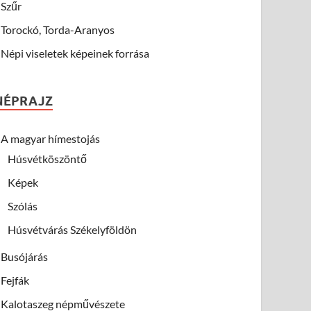
Szűr
Torockó, Torda-Aranyos
Népi viseletek képeinek forrása
NÉPRAJZ
A magyar hímestojás
Húsvétköszöntő
Képek
Szólás
Húsvétvárás Székelyföldön
Busójárás
Fejfák
Kalotaszeg népművészete