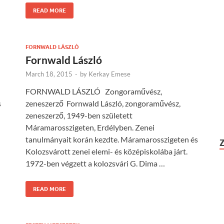
READ MORE
FORNWALD LÁSZLÓ
Fornwald László
March 18, 2015
-
by
Kerkay Emese
FORNWALD LÁSZLÓ Zongoraművész,
s
zeneszerző Fornwald László, zongoraművész,
zeneszerző, 1949-ben született
Máramarosszigeten, Erdélyben. Zenei
tanulmányait korán kezdte. Máramarosszigeten és
Kolozsvárott zenei elemi- és középiskolába járt.
1972-ben végzett a kolozsvári G. Dima …
READ MORE