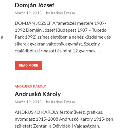
Domján József
March 19, 2015
-
by
Kerkay Emese
DOMJÁN JÓZSEF A fametszés mestere 1907-
1992 Domján József (Budapest 1907 – Tuxedo
 a
Park 1992) színes életében a nehéz küzdelmek és
sikerek gyakran váltották egymást. Szegény
családból származott és mint 12 gyermek …
READ MORE
ANDRUSKÓ KÁROLY
Andruskó Károly
March 19, 2015
-
by
Kerkay Emese
ANDRUSKO KÁROLY festőművész, grafikus,
nyomdász 1915-2008 Andruskó Károly 1915-ben
született Zentán, a Délvidék-i Vajdaságban.