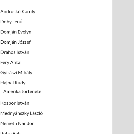
Andruskó Károly
Doby Jenő
Domján Evelyn
Domján József
Drahos István
Fery Antal
Gyirászi Mihály
Hajnal Rudy
Amerika története
Kosbor István
Mednyánszky László
Németh Nándor
Petry Béla