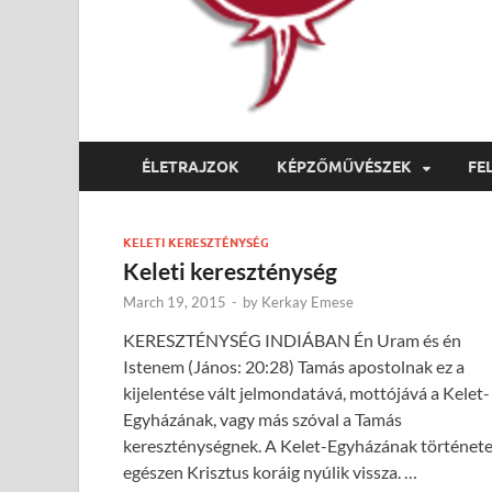
ÉLETRAJZOK
KÉPZŐMŰVÉSZEK
FE
KELETI KERESZTÉNYSÉG
Keleti kereszténység
March 19, 2015
-
by
Kerkay Emese
KERESZTÉNYSÉG INDIÁBAN Én Uram és én
Istenem (János: 20:28) Tamás apostolnak ez a
kijelentése vált jelmondatává, mottójává a Kelet-
Egyházának, vagy más szóval a Tamás
kereszténységnek. A Kelet-Egyházának történet
egészen Krisztus koráig nyúlik vissza. …