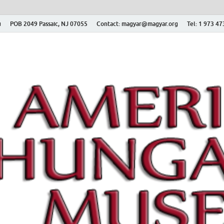
ú
POB 2049 Passaic, NJ 07055
Contact: magyar@magyar.org
Tel: 1 973 4
r Múzeum