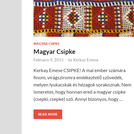
MAGYAR CSIPKE
Magyar Csipke
February 9, 2015
-
by
Kerkay Emese
Kerkay Emese CSIPKE! A mai ember számára
finom, virágsziromra emlékeztető szövedék,
melyen lyukacskák és hézagok sorakoznak. Nem
ismeretes, hogy honnan ered a magyar csipke
(csepki, csepke) szó. Annyi bizonyos, hogy …
READ MORE