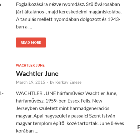
n
Foglalkozására nézve nyomdász. Szülővárosában
járt általános-, majd kereskedelmi magániskolába.
A tanulás mellett nyomdában dolgozott és 1943-
ban a …
READ MORE
WACHTLER JUNE
Wachtler June
March 19, 2015
-
by
Kerkay Emese
1-
WACHTLER JUNE hárfaművész Wachtler June,
hárfaművész, 1959-ben Essex Fells, New
Jerseyben született mint harmadgenerációs
magyar. Apai nagyszülei a passaici Szent István
magyar templom építői közé tartoztak. June 8 éves
korában …