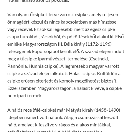
Van olyan tűcsipke illetve varrott csipke, amely teljesen
önmagáért készül és nincs kapcsolatban más hímzéssel
vagy recével. Ez sokkal légiesebb, mert az egész csipke
csupa hurokból, rácsokból, és póköltésekből alakul ki. Első
emléke Magyarországon III. Béla király (1172-1196)
feleségének koporsójából került elő. A század elején indult
meg a tűcsipke iparművészeti termelése (Csetneki,
Pannónia, Hunnia csipke). A leghíresebb magyar varrott
csipke a század elején alkotott Halasi csipke. Külföldön a
csipke erősen elterjedt és komoly megélhetést biztosít.
Ezzel szemben Magyarországon, a halasit kivéve, a csipke
nem ipari termék.
A hálós rece (filé-csipke) már Mátyás király (1458-1490)
idejében ismert volt nálunk. Alapja csomózással készült
háló, amelyet kifeszítve virágos és alakos mintákkal,
szövőöltéssel varrnak ki. A hálókötés csomója a