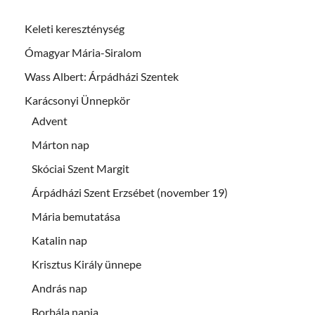
Keleti kereszténység
Ómagyar Mária-Siralom
Wass Albert: Árpádházi Szentek
Karácsonyi Ünnepkör
Advent
Márton nap
Skóciai Szent Margit
Árpádházi Szent Erzsébet (november 19)
Mária bemutatása
Katalin nap
Krisztus Király ünnepe
András nap
Borbála napja