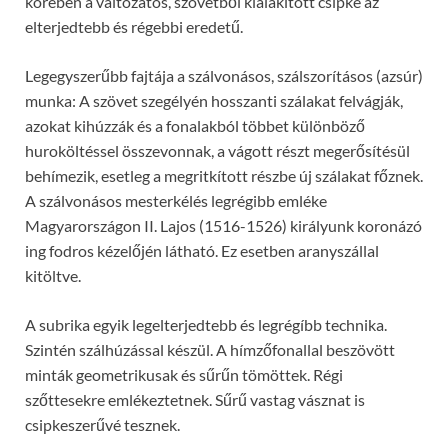
körében a változatos, szövetből kialakított csipke az
elterjedtebb és régebbi eredetű.
Legegyszerűbb fajtája a szálvonásos, szálszorításos (azsúr)
munka: A szövet szegélyén hosszanti szálakat felvágják,
azokat kihúzzák és a fonalakból többet különböző
huroköltéssel összevonnak, a vágott részt megerősítésül
behímezik, esetleg a megritkított részbe új szálakat főznek.
A szálvonásos mesterkélés legrégibb emléke
Magyarországon II. Lajos (1516-1526) királyunk koronázó
ing fodros kézelőjén látható. Ez esetben aranyszállal
kitöltve.
A subrika egyik legelterjedtebb és legrégíbb technika.
Szintén szálhúzással készül. A hímzőfonallal beszövött
minták geometrikusak és sűrűn tömöttek. Régi
szőttesekre emlékeztetnek. Sűrű vastag vásznat is
csipkeszerűvé tesznek.