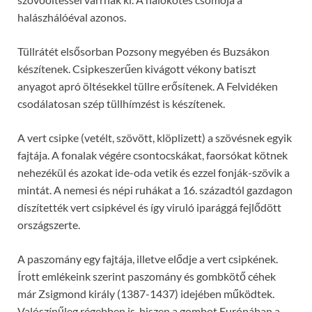
halászhálóéval azonos.
Tüllrátét elsősorban Pozsony megyében és Buzsákon
készítenek. Csipkeszerűen kivágott vékony batiszt
anyagot apró öltésekkel tüllre erősítenek. A Felvidéken
csodálatosan szép tüllhímzést is készítenek.
A vert csipke (vetélt, szövött, klöplizett) a szövésnek egyik
fajtája. A fonalak végére csontocskákat, faorsókat kötnek
nehezékül és azokat ide-oda vetik és ezzel fonják-szövik a
mintát. A nemesi és népi ruhákat a 16. századtól gazdagon
díszítették vert csipkével és így viruló iparággá fejlődött
országszerte.
A paszomány egy fajtája, illetve elődje a vert csipkének.
Írott emlékeink szerint paszomány és gombkötő céhek
már Zsigmond király (1387-1437) idejében működtek.
Valószínűleg régebben is, hiszen a gombot Európában a