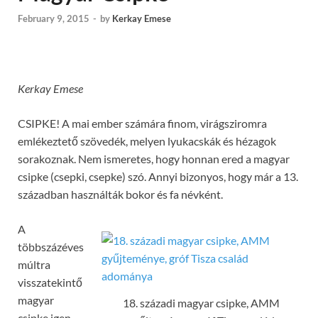
February 9, 2015
-
by
Kerkay Emese
Kerkay Emese
CSIPKE! A mai ember számára finom, virágsziromra
emlékeztető szövedék, melyen lyukacskák és hézagok
sorakoznak. Nem ismeretes, hogy honnan ered a magyar
csipke (csepki, csepke) szó. Annyi bizonyos, hogy már a 13.
században használták bokor és fa névként.
A
többszázéves
múltra
visszatekintő
magyar
18. századi magyar csipke, AMM
csipke igen