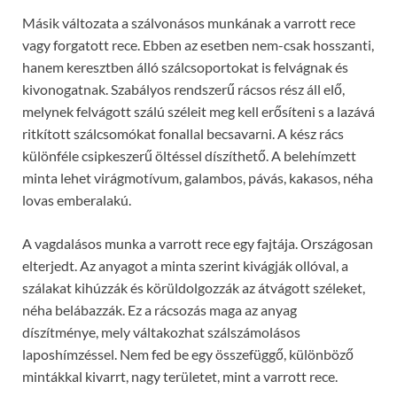
Másik változata a szálvonásos munkának a varrott rece
vagy forgatott rece. Ebben az esetben nem-csak hosszanti,
hanem keresztben álló szálcsoportokat is felvágnak és
kivonogatnak. Szabályos rendszerű rácsos rész áll elő,
melynek felvágott szálú széleit meg kell erősíteni s a lazává
ritkított szálcsomókat fonallal becsavarni. A kész rács
különféle csipkeszerű öltéssel díszíthető. A belehímzett
minta lehet virágmotívum, galambos, pávás, kakasos, néha
lovas emberalakú.
A vagdalásos munka a varrott rece egy fajtája. Országosan
elterjedt. Az anyagot a minta szerint kivágják ollóval, a
szálakat kihúzzák és körüldolgozzák az átvágott széleket,
néha belábazzák. Ez a rácsozás maga az anyag
díszítménye, mely váltakozhat szálszámolásos
laposhímzéssel. Nem fed be egy összefüggő, különböző
mintákkal kivarrt, nagy területet, mint a varrott rece.