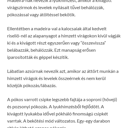
Madeira-nak nevezik a lyukhímzést, amikor a kivágott
virágszirmok és levelek nyílásait tűvel behálózzák,
pókozással vagy átöltéssel bekötik.
Ellentétben a madeira-val a kalocsaiak által kedvelt
riseliö-nél az alapanyagot a hímzett virágokon kívül vágják
ki és a kivágott részt egyszerűen vagy “összevissza”
belábazzák, behálózzák. Ezt manapság erősen
iparosították és géppel készítik.
Lábatlan azsúrnak nevezik azt, amikor az áttört munkán a
hímzett virágok és levelek összeérnek és nem kerül
közéjük pókozás/lábazás.
A pókos varrott csipke legszebb fajtája a soproni (höveji)
és pozsonyi pókozás. A lyukhímzésből fejlődött. A
kivágott lyukakba idővel pókháló finomságú csipkét
varrtak. A bekötési mód változatos. Egy-egy darabon
ritkán látható azonos pókozás.