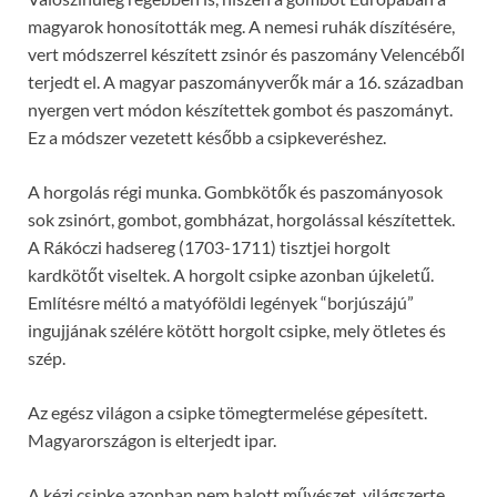
magyarok honosították meg. A nemesi ruhák díszítésére,
vert módszerrel készített zsinór és paszomány Velencéből
terjedt el. A magyar paszományverők már a 16. században
nyergen vert módon készítettek gombot és paszományt.
Ez a módszer vezetett később a csipkeveréshez.
A horgolás régi munka. Gombkötők és paszományosok
sok zsinórt, gombot, gombházat, horgolással készítettek.
A Rákóczi hadsereg (1703-1711) tisztjei horgolt
kardkötőt viseltek. A horgolt csipke azonban újkeletű.
Említésre méltó a matyóföldi legények “borjúszájú”
ingujjának szélére kötött horgolt csipke, mely ötletes és
szép.
Az egész világon a csipke tömegtermelése gépesített.
Magyarországon is elterjedt ipar.
A kézi csipke azonban nem halott művészet, világszerte