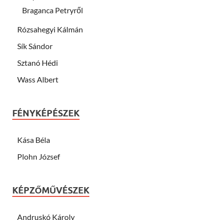
Braganca Petryről
Rózsahegyi Kálmán
Sík Sándor
Sztanó Hédi
Wass Albert
FÉNYKÉPÉSZEK
Kása Béla
Plohn József
KÉPZŐMŰVÉSZEK
Andruskó Károly