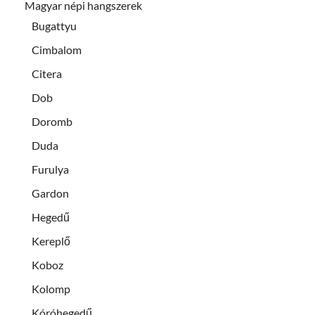
Magyar népi hangszerek
Bugattyu
Cimbalom
Citera
Dob
Doromb
Duda
Furulya
Gardon
Hegedű
Kereplő
Koboz
Kolomp
Kóróhegedű