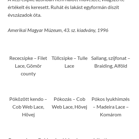
értékelt és keresett. Ruhát és lakást egyformán díszít
évszázadok óta.
Amerikai Magyar Múzeum, 43. sz. kiadvány, 1996
Rececsipke – Filet
Tüllcsipke – Tulle
Sallang, szíjfonat –
Lace, Gömör
Lace
Braiding, Alföld
county
Póközött kendo –
Pókozás – Cob
Pókos lyukhimzés
Cob Web Lace,
Web Lace, Hövej
– Madeira Lace –
Hövej
Komárom