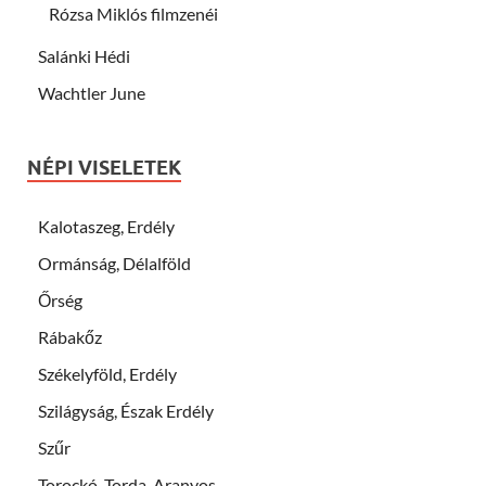
Rózsa Miklós filmzenéi
Salánki Hédi
Wachtler June
NÉPI VISELETEK
Kalotaszeg, Erdély
Ormánság, Délalföld
Őrség
Rábakőz
Székelyföld, Erdély
Szilágyság, Észak Erdély
Szűr
Torockó, Torda-Aranyos