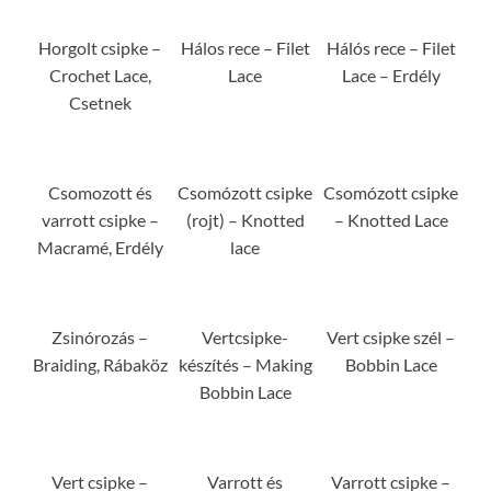
Horgolt csipke –
Hálos rece – Filet
Hálós rece – Filet
Crochet Lace,
Lace
Lace – Erdély
Csetnek
Csomozott és
Csomózott csipke
Csomózott csipke
varrott csipke –
(rojt) – Knotted
– Knotted Lace
Macramé, Erdély
lace
Zsinórozás –
Vertcsipke-
Vert csipke szél –
Braiding, Rábaköz
készítés – Making
Bobbin Lace
Bobbin Lace
Vert csipke –
Varrott és
Varrott csipke –