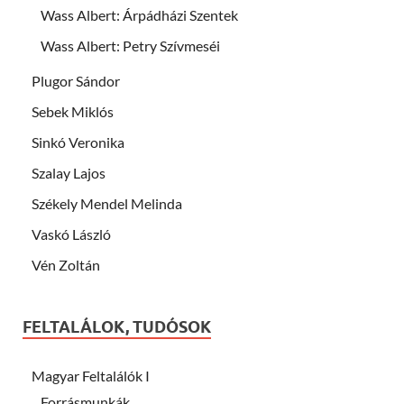
Wass Albert: Árpádházi Szentek
Wass Albert: Petry Szívmeséi
Plugor Sándor
Sebek Miklós
Sinkó Veronika
Szalay Lajos
Székely Mendel Melinda
Vaskó László
Vén Zoltán
FELTALÁLOK, TUDÓSOK
Magyar Feltalálók I
Forrásmunkák