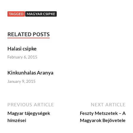
TAGGED
MAGYAR CSIPKE
RELATED POSTS
Halasi csipke
February 6, 2015
Kinkunhalas Aranya
January 9, 2015
PREVIOUS ARTICLE
NEXT ARTICLE
Magyar tájegységek
Feszty Metszetek – A
hímzései
Magyarok Bejövetele