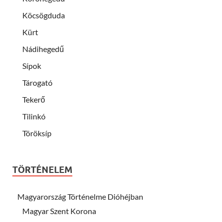
Köcsögduda
Kürt
Nádihegedű
Sípok
Tárogató
Tekerő
Tilinkó
Töröksíp
TÖRTÉNELEM
Magyarország Történelme Dióhéjban
Magyar Szent Korona