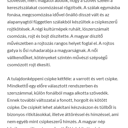
szövéssel, mert magától adódik, hogy a szövet szélén a
keresztszálakat csomózással rögzítsék. A szálak egymásba
fonása, megcsomózása idővel önálló dísszé vált és az
alapanyagtól független szálakból készültek a csipkeszerű
rojtkötések. A régi kultúrnépek ruháit, lószerszámait
csomózás, rojt és bojt díszítette. A magyar díszítő
művészetben a rojtozás rangos helyet foglal el. A rojtos
gatya is ősi ruhadarabja a magyarságnak. A női
vállkendőket, kötényeket szintén művészi szépségű
csomózott rojt ékesíti.
A tulajdonképpeni csipke kétféle: a varrott és vert csipke.
Mindkettő egy előre választott rendszerben és
szerszámmal, külön fonálból maga alkotta szövedék.
Ennek további változatai a fonott, horgolt és kötött
csipke. De csipkét lehet alakítani készvászon és tüllből is
bizonyos ritkításokkal, illetve áttöréssel és hímzéssel, ami
nem egyéb mint csipkeszerű hímzés. A magyar nép