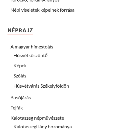
Népi viseletek képeinek forrása
NÉPRAJZ
A magyar hímestojás
Húsvétköszöntő
Képek
Szólás
Húsvétvárás Székelyföldön
Busójárás
Fejfák
Kalotaszeg népművészete
Kalotaszegi lány hozománya