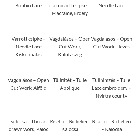
Bobbin Lace
csomózott csipke –
Needle Lace
Macramé, Erdély
Varrott csipke –
Vagdalásos – Open
Vagdalásos – Open
Needle Lace
Cut Work,
Cut Work, Heves
Kiskunhalas
Kalotaszeg
Vagdalásos – Open
Tüllrátét – Tulle
Tüllhimzés – Tulle
Cut Work, Alföld
Applique
Lace embroidery –
Nyirtra county
Subrika – Thread
Riseliö – Richelieu,
Riseliö – Richelieu
drawn work, Palóc
Kalocsa
– Kalocsa