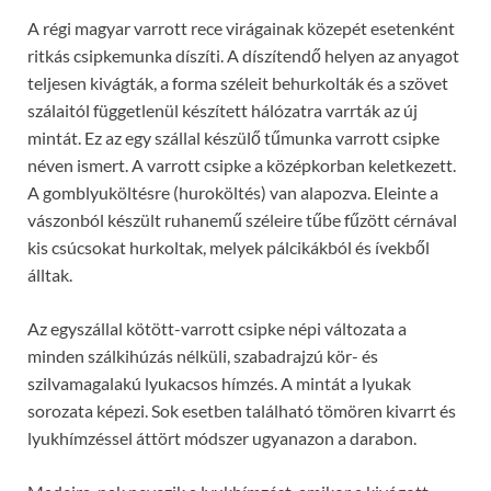
A régi magyar varrott rece virágainak közepét esetenként
ritkás csipkemunka díszíti. A díszítendő helyen az anyagot
teljesen kivágták, a forma széleit behurkolták és a szövet
szálaitól függetlenül készített hálózatra varrták az új
mintát. Ez az egy szállal készülő tűmunka varrott csipke
néven ismert. A varrott csipke a középkorban keletkezett.
A gomblyuköltésre (huroköltés) van alapozva. Eleinte a
vászonból készült ruhanemű széleire tűbe fűzött cérnával
kis csúcsokat hurkoltak, melyek pálcikákból és ívekből
álltak.
Az egyszállal kötött-varrott csipke népi változata a
minden szálkihúzás nélküli, szabadrajzú kör- és
szilvamagalakú lyukacsos hímzés. A mintát a lyukak
sorozata képezi. Sok esetben található tömören kivarrt és
lyukhímzéssel áttört módszer ugyanazon a darabon.