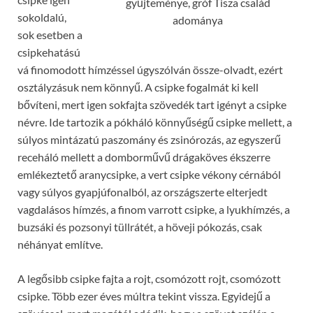
gyűjteménye, gróf Tisza család
sokoldalú,
adománya
sok esetben a
csipkehatású
vá finomodott hímzéssel úgyszólván össze-olvadt, ezért
osztályzásuk nem könnyű. A csipke fogalmát ki kell
bővíteni, mert igen sokfajta szövedék tart igényt a csipke
névre. Ide tartozik a pókháló könnyűségű csipke mellett, a
súlyos mintázatú paszomány és zsinórozás, az egyszerű
receháló mellett a domborművű drágaköves ékszerre
emlékeztető aranycsipke, a vert csipke vékony cérnából
vagy súlyos gyapjúfonalból, az országszerte elterjedt
vagdalásos hímzés, a finom varrott csipke, a lyukhímzés, a
buzsáki és pozsonyi tüllrátét, a höveji pókozás, csak
néhányat említve.
A legősibb csipke fajta a rojt, csomózott rojt, csomózott
csipke. Több ezer éves múltra tekint vissza. Egyidejű a