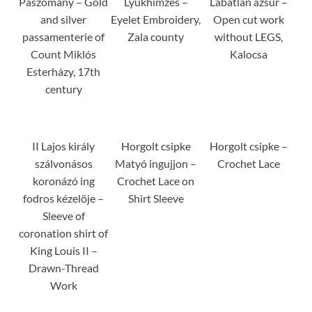
Paszomány – Gold
Lyukhímzés –
Lábatlan azsur –
and silver
Eyelet Embroidery,
Open cut work
passamenterie of
Zala county
without LEGS,
Count Miklós
Kalocsa
Esterházy, 17th
century
II Lajos király
Horgolt csipke
Horgolt csipke –
szálvonásos
Matyó ingujjon –
Crochet Lace
koronázó ing
Crochet Lace on
fodros kézelöje –
Shirt Sleeve
Sleeve of
coronation shirt of
King Louis II –
Drawn-Thread
Work