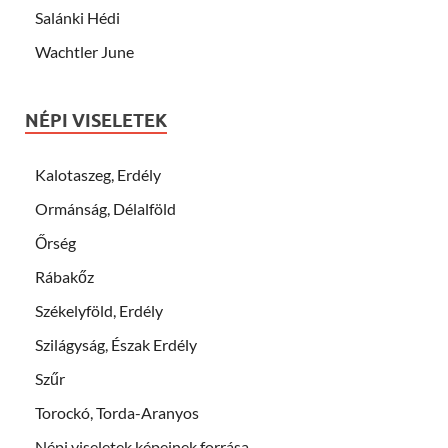
Salánki Hédi
Wachtler June
NÉPI VISELETEK
Kalotaszeg, Erdély
Ormánság, Délalföld
Őrség
Rábakőz
Székelyföld, Erdély
Szilágyság, Észak Erdély
Szűr
Torockó, Torda-Aranyos
Népi viseletek képeinek forrása