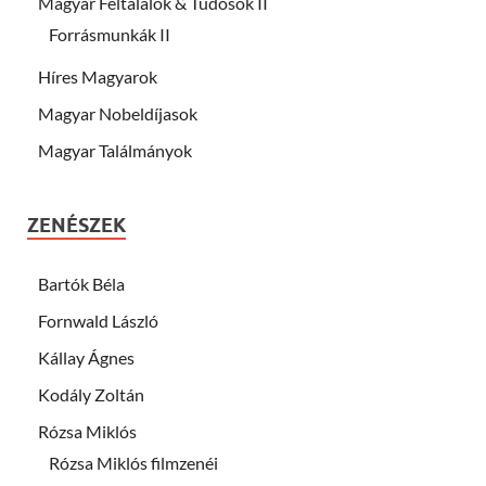
Magyar Feltalálok & Tudósok II
Forrásmunkák II
Híres Magyarok
Magyar Nobeldíjasok
Magyar Találmányok
ZENÉSZEK
Bartók Béla
Fornwald László
Kállay Ágnes
Kodály Zoltán
Rózsa Miklós
Rózsa Miklós filmzenéi