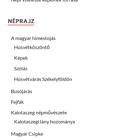
NÉPRAJZ
A magyar hímestojás
Húsvétköszöntő
Képek
Szólás
Húsvétvárás Székelyföldön
Busójárás
Fejfák
Kalotaszeg népművészete
Kalotaszegi lány hozománya
Magyar Csipke