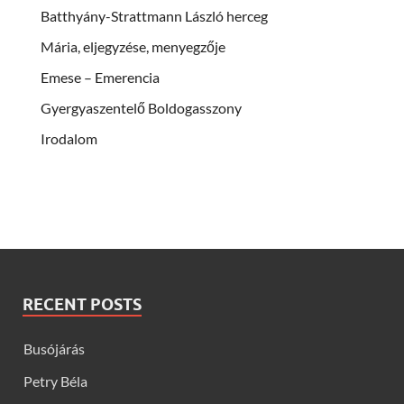
Batthyány-Strattmann László herceg
Mária, eljegyzése, menyegzője
Emese – Emerencia
Gyergyaszentelő Boldogasszony
Irodalom
RECENT POSTS
Busójárás
Petry Béla