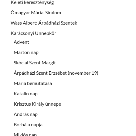
Keleti kereszténység
Ómagyar Mária-Siralom
Wass Albert: Árpádházi Szentek
Karácsonyi Ünnepkör
Advent
Márton nap
Skóciai Szent Margit
Árpádházi Szent Erzsébet (november 19)
Mária bemutatása
Katalin nap
Krisztus Király ünnepe
András nap
Borbála napja
Miklós nap