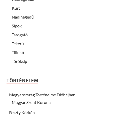
Kürt
Nádihegedű
Sípok
Tárogató
Tekerő
Tilinkó
Töröksíp
TÖRTÉNELEM
Magyarország Történelme Dióhéjban
Magyar Szent Korona
Feszty Körkép