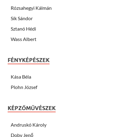
Rózsahegyi Kálmán
Sík Sándor
Sztanó Hédi
Wass Albert
FÉNYKÉPÉSZEK
Kása Béla
Plohn József
KÉPZŐMŰVÉSZEK
Andruskó Károly
Doby Jenő