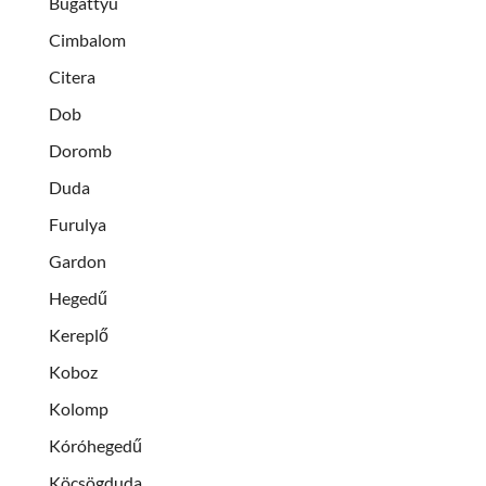
Bugattyu
Cimbalom
Citera
Dob
Doromb
Duda
Furulya
Gardon
Hegedű
Kereplő
Koboz
Kolomp
Kóróhegedű
Köcsögduda