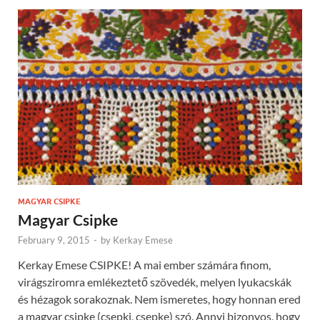
MAGYAR CSIPKE
Magyar Csipke
February 9, 2015
-
by
Kerkay Emese
Kerkay Emese CSIPKE! A mai ember számára finom,
virágsziromra emlékeztető szövedék, melyen lyukacskák
és hézagok sorakoznak. Nem ismeretes, hogy honnan ered
a magyar csipke (csepki, csepke) szó. Annyi bizonyos, hogy