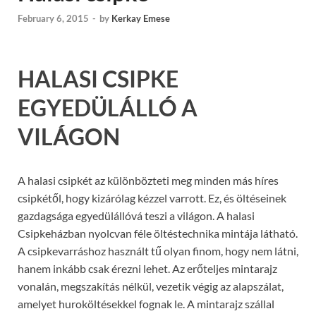
February 6, 2015
-
by
Kerkay Emese
HALASI CSIPKE
EGYEDÜLÁLLÓ A
VILÁGON
A halasi csipkét az különbözteti meg minden más híres
csipkétől, hogy kizárólag kézzel varrott. Ez, és öltéseinek
gazdagsága egyedülállóvá teszi a világon. A halasi
Csipkeházban nyolcvan féle öltéstechnika mintája látható.
A csipkevarráshoz használt tű olyan finom, hogy nem látni,
hanem inkább csak érezni lehet. Az erőteljes mintarajz
vonalán, megszakítás nélkül, vezetik végig az alapszálat,
amelyet huroköltésekkel fognak le. A mintarajz szállal