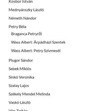
Kosbor István
Mednyánszky László
Németh Nándor
Petry Béla
Braganca Petryről
Wass Albert: Árpádházi Szentek
Wass Albert: Petry Szívmeséi
Plugor Sándor
Sebek Miklós
Sinkó Veronika
Szalay Lajos
Székely Mendel Melinda
Vaskó László
Vén Zoltán