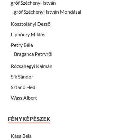
gróf Széchenyi István
gróf Széchenyi István Mondásai
Kosztolányi Dezsö
Lippóczy Miklós
Petry Béla
Braganca Petryről
Rózsahegyi Kálmán
Sík Sándor
Sztanó Hédi
Wass Albert
FÉNYKÉPÉSZEK
Kása Béla