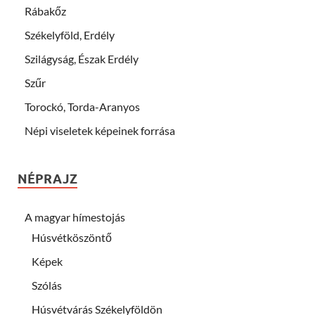
Rábakőz
Székelyföld, Erdély
Szilágyság, Észak Erdély
Szűr
Torockó, Torda-Aranyos
Népi viseletek képeinek forrása
NÉPRAJZ
A magyar hímestojás
Húsvétköszöntő
Képek
Szólás
Húsvétvárás Székelyföldön