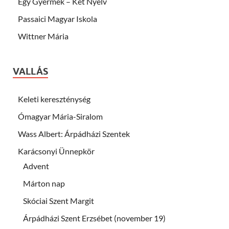
Egy Gyermek – Két Nyelv
Passaici Magyar Iskola
Wittner Mária
VALLÁS
Keleti kereszténység
Ómagyar Mária-Siralom
Wass Albert: Árpádházi Szentek
Karácsonyi Ünnepkör
Advent
Márton nap
Skóciai Szent Margit
Árpádházi Szent Erzsébet (november 19)