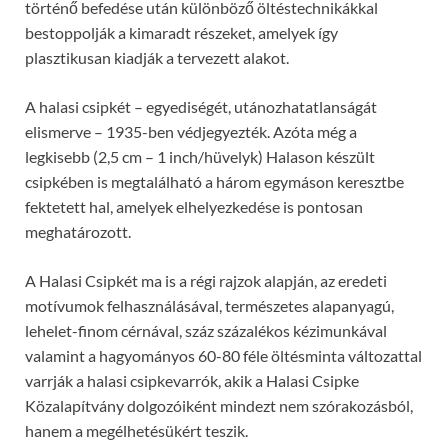
történő befedése után különböző öltéstechnikákkal
bestoppolják a kimaradt részeket, amelyek így
plasztikusan kiadják a tervezett alakot.
A halasi csipkét – egyediségét, utánozhatatlanságát
elismerve – 1935-ben védjegyezték. Azóta még a
legkisebb (2,5 cm – 1 inch/hüvelyk) Halason készült
csipkében is megtalálható a három egymáson keresztbe
fektetett hal, amelyek elhelyezkedése is pontosan
meghatározott.
A Halasi Csipkét ma is a régi rajzok alapján, az eredeti
motívumok felhasználásával, természetes alapanyagú,
lehelet-finom cérnával, száz százalékos kézimunkával
valamint a hagyományos 60-80 féle öltésminta változattal
varrják a halasi csipkevarrók, akik a Halasi Csipke
Közalapítvány dolgozóiként mindezt nem szórakozásból,
hanem a megélhetésükért teszik.