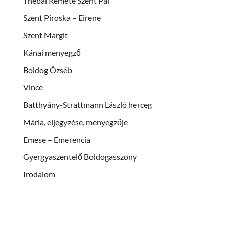
Thébai Remete Szent Pál
Szent Piroska – Eirene
Szent Margit
Kánai menyegző
Boldog Özséb
Vince
Batthyány-Strattmann László herceg
Mária, eljegyzése, menyegzője
Emese – Emerencia
Gyergyaszentelő Boldogasszony
Irodalom