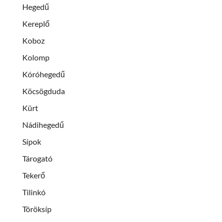
Hegedű
Kereplő
Koboz
Kolomp
Kóróhegedű
Köcsögduda
Kürt
Nádihegedű
Sípok
Tárogató
Tekerő
Tilinkó
Töröksíp