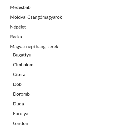
Mézesbáb
Moldvai Csángómagyarok
Népélet
Racka
Magyar népi hangszerek
Bugattyu
Cimbalom
Citera
Dob
Doromb
Duda
Furulya
Gardon