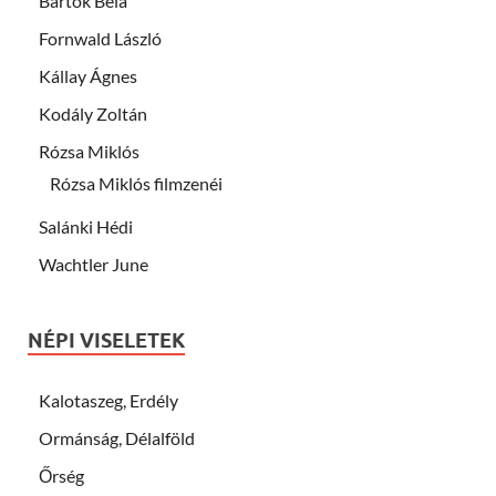
Bartók Béla
Fornwald László
Kállay Ágnes
Kodály Zoltán
Rózsa Miklós
Rózsa Miklós filmzenéi
Salánki Hédi
Wachtler June
NÉPI VISELETEK
Kalotaszeg, Erdély
Ormánság, Délalföld
Őrség