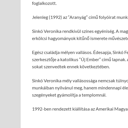
foglalkozott.
Jelenleg (1992) az “Aranyág” című folyóirat munk
Sinkó Veronika rendkívül színes egyéniség. A ma
erkölcsi hagyományok kitűnő ismerete művészetébe
Egész családja mélyen vallásos. Édesapja, Sinkó Fe
szerkesztője a katolikus “Új Ember” című lapnak.
sokat szenvedtek ennek következtében.
Sinkó Veronika mély vallásossága nemcsak túlny
munkáiban nyilvánul meg, hanem mindennapi életé
szegényeket gyámolítja a templomnál.
1992-ben rendezett kiállítása az Amerikai Mag