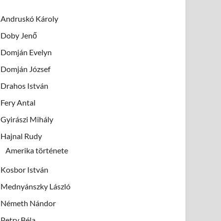
Andruskó Károly
Doby Jenő
Domján Evelyn
Domján József
Drahos István
Fery Antal
Gyirászi Mihály
Hajnal Rudy
Amerika története
Kosbor István
Mednyánszky László
Németh Nándor
Petry Béla