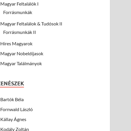
Magyar Feltalálók I
Forrásmunkák
Magyar Feltalálok & Tudósok II
Forrásmunkák II
Híres Magyarok
Magyar Nobeldíjasok
Magyar Találmányok
ZENÉSZEK
Bartók Béla
Fornwald László
Kállay Ágnes
Kodály Zoltán