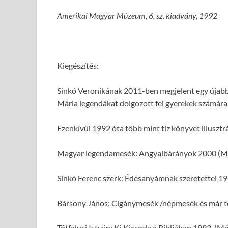
Amerikai Magyar Múzeum, 6. sz. kiadvány, 1992
Kiegészítés:
Sinkó Veronikának 2011-ben megjelent egy újabb 
Mária legendákat dolgozott fel gyerekek számára é
Ezenkívül 1992 óta több mint tíz könyvet illusztrál
Magyar legendamesék: Angyalbárányok 2000 (M
Sinkó Ferenc szerk: Édesanyámnak szeretettel 1
Bársony János: Cigánymesék /népmesék és már t
Tótfalusi István: Ki Kicsoda a Bibliában 1993, (M