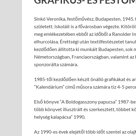
Sinkó Veronika, festőművész, Budapesten, 1945.
született. Iskoláit is a fővárosban végezte. Kitör
meg emlékezetében ebből az időből a Ranolder I
elhurcolása. Érettségi után textilfestészetet tanu
kezdődően állította ki munkáit Budapesten, sok
Németországban, Franciaországban, valamint az E
sponzorálta számára.
1985-től kezdődően készít önálló grafikákat és a
“Kalendárium” című műsora számára tíz 4-5 perces
Első könyve “A Boldogasszony papucsa” 1987-ben
több könyvet illusztrált és szerkesztett, többet
helység kalapácsa” 1990.
Az 1990-es évek elejétől több időt szentel az ola