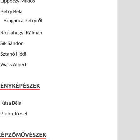
Lippóczy Miklós
Petry Béla
Braganca Petryről
Rózsahegyi Kálmán
Sík Sándor
Sztanó Hédi
Wass Albert
FÉNYKÉPÉSZEK
Kása Béla
Plohn József
KÉPZŐMŰVÉSZEK