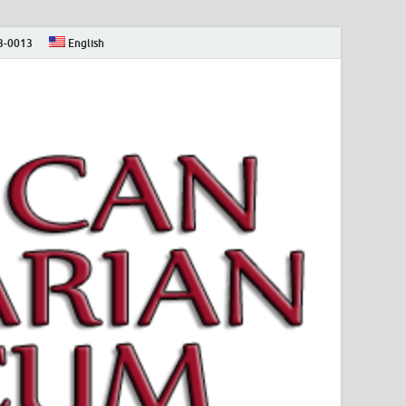
73-0013
English