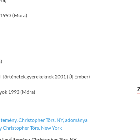
n 1993 (Móra)
)
mi történetek gyerekeknek 2001 (Új Ember)
lyok 1993 (Móra)
M gyűjtemény, Christopher Törs, NY,