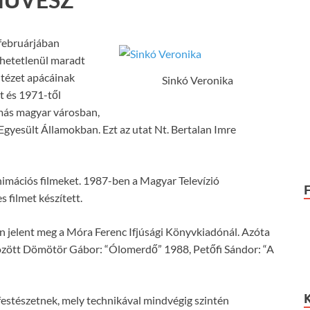
 februárjában
ölhetetlenül maradt
ntézet apácáinak
Sinkó Veronika
lt és 1971-től
 más magyar városban,
gyesült Államokban. Ezt az utat Nt. Bertalan Imre
nimációs filmeket. 1987-ben a Magyar Televízió
 filmet készített.
 jelent meg a Móra Ferenc Ifjúsági Könyvkiadónál. Azóta
 között Dömötör Gábor: “Ólomerdő” 1988, Petőfi Sándor: “A
jfestészetnek, mely technikával mindvégig szintén