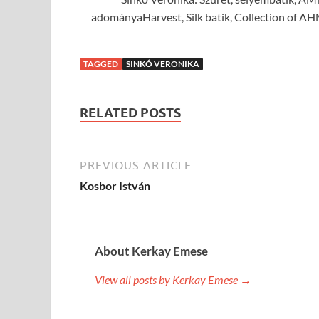
adományaHarvest, Silk batik, Collection of A
TAGGED
SINKÓ VERONIKA
RELATED POSTS
PREVIOUS ARTICLE
Kosbor István
About Kerkay Emese
View all posts by Kerkay Emese →