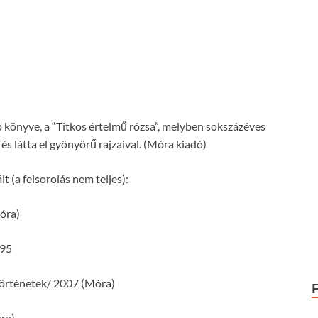
könyve, a “Titkos értelmű rózsa”, melyben sokszázéves
s látta el gyönyörű rajzaival. (Móra kiadó)
t (a felsorolás nem teljes):
óra)
995
örténetek/ 2007 (Móra)
óra)