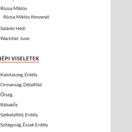
Rózsa Miklós
Rózsa Miklós filmzenéi
Salánki Hédi
Wachtler June
NÉPI VISELETEK
Kalotaszeg, Erdély
Ormánság, Délalföld
Őrség
Rábakőz
Székelyföld, Erdély
Szilágyság, Észak Erdély