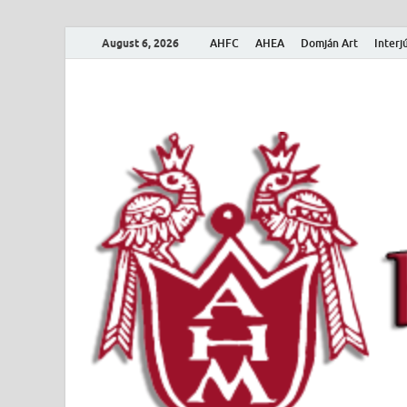
August 6, 2026
AHFC
AHEA
Domján Art
Interj
Amerikai Magya
Amerikai Magyar Múzeum