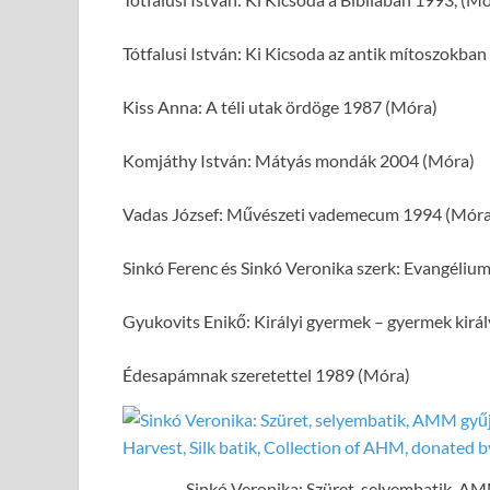
Tótfalusi István: Ki Kicsoda az antik mítoszokba
Kiss Anna: A téli utak ördöge 1987 (Móra)
Komjáthy István: Mátyás mondák 2004 (Móra)
Vadas József: Művészeti vademecum 1994 (Móra
Sinkó Ferenc és Sinkó Veronika szerk: Evangéliu
Gyukovits Enikő: Királyi gyermek – gyermek kirá
Édesapámnak szeretettel 1989 (Móra)
Sinkó Veronika: Szüret, selyembatik, AM