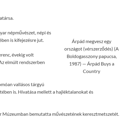
atársa.
gyar népművészet, népi és
n is kifejezésre jut.
Árpád megvesz egy
országot (vérszerződés) (A
renc, évekig volt
Boldogasszony papucsa,
 Az elmúlt rendszerben
1987) — Árpád Buys a
Country
omóan vallásos tárgyú
ben is. Hívatása mellett a hajléktalanokat és
yar Múzeumban bemutatta művészetének keresztmetszetét.