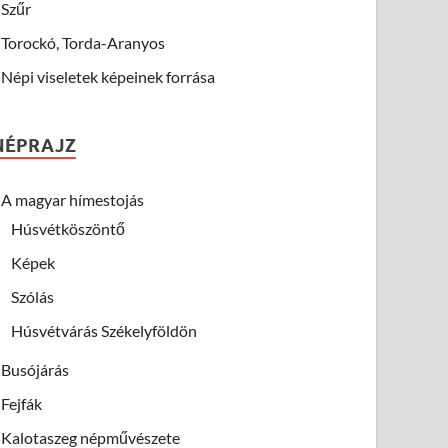
Szűr
Torockó, Torda-Aranyos
Népi viseletek képeinek forrása
NÉPRAJZ
A magyar hímestojás
Húsvétköszöntő
Képek
Szólás
Húsvétvárás Székelyföldön
Busójárás
Fejfák
Kalotaszeg népművészete