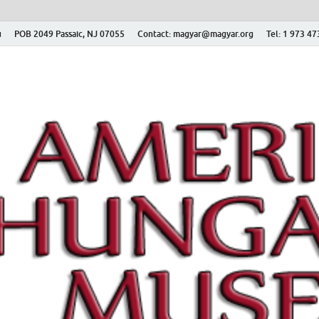
ú
POB 2049 Passaic, NJ 07055
Contact: magyar@magyar.org
Tel: 1 973 4
r Múzeum