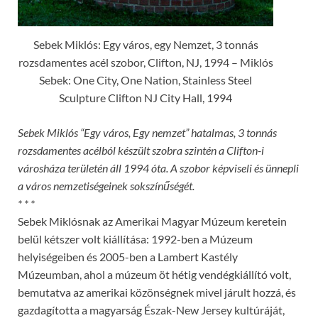
Sebek Miklós: Egy város, egy Nemzet, 3 tonnás
rozsdamentes acél szobor, Clifton, NJ, 1994 – Miklós
Sebek: One City, One Nation, Stainless Steel
Sculpture Clifton NJ City Hall, 1994
Sebek Miklós “Egy város, Egy nemzet” hatalmas, 3 tonnás
rozsdamentes acélból készült szobra szintén a Clifton-i
városháza területén áll 1994 óta. A szobor képviseli és ünnepli
a város nemzetiségeinek sokszínűségét.
* * *
Sebek Miklósnak az Amerikai Magyar Múzeum keretein
belül kétszer volt kiállítása: 1992-ben a Múzeum
helyiségeiben és 2005-ben a Lambert Kastély
Múzeumban, ahol a múzeum öt hétig vendégkiállító volt,
bemutatva az amerikai közönségnek mivel járult hozzá, és
gazdagította a magyarság Észak-New Jersey kultúráját,