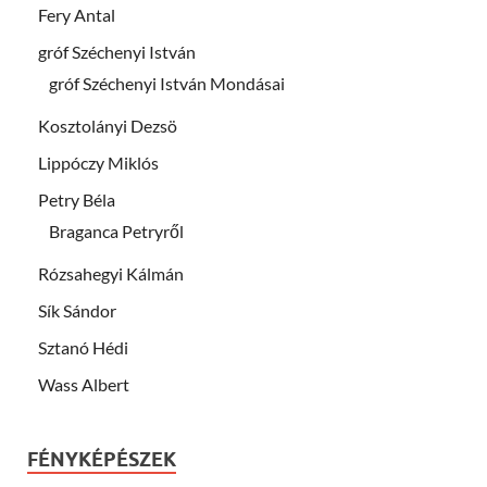
Fery Antal
gróf Széchenyi István
gróf Széchenyi István Mondásai
Kosztolányi Dezsö
Lippóczy Miklós
Petry Béla
Braganca Petryről
Rózsahegyi Kálmán
Sík Sándor
Sztanó Hédi
Wass Albert
FÉNYKÉPÉSZEK