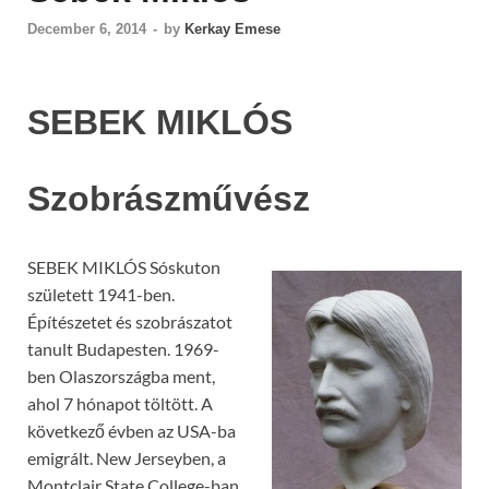
December 6, 2014
-
by
Kerkay Emese
SEBEK MIKLÓS
Szobrászművész
SEBEK MIKLÓS Sóskuton
született 1941-ben.
Építészetet és szobrászatot
tanult Budapesten. 1969-
ben Olaszországba ment,
ahol 7 hónapot töltött. A
következő évben az USA-ba
emigrált. New Jerseyben, a
Montclair State College-ban