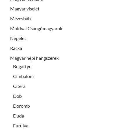
Magyar viselet
Mézesbáb
Moldvai Csángómagyarok
Népélet
Racka
Magyar népi hangszerek
Bugattyu
Cimbalom
Citera
Dob
Doromb
Duda
Furulya