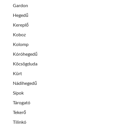
Gardon
Hegedű
Kereplő
Koboz
Kolomp
Kóróhegedű
Köcsögduda
Kürt
Nádihegedű
Sípok
Tárogató
Tekerő
Tilinkó