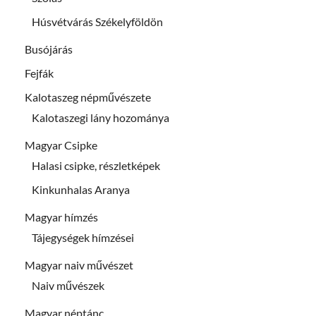
Húsvétvárás Székelyföldön
Busójárás
Fejfák
Kalotaszeg népművészete
Kalotaszegi lány hozománya
Magyar Csipke
Halasi csipke, részletképek
Kinkunhalas Aranya
Magyar hímzés
Tájegységek hímzései
Magyar naiv művészet
Naiv művészek
Magyar néptánc