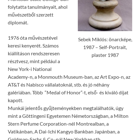
folytatta tanulmányait, ahol
művészetből szerzett
diplomát.
1976 óta művészetével
Sebek Miklós: önarcképe,
keresi kenyerét. Számos
1987 – Self-Portrait,
kiállításon rendszeresen
plaster 1987
résztvesz, mint például a
New York-i National
Academy-n, a Monmouth Museum-ban, az Art Expo-n, az
AT&T és Nabisco vállalatoknál, stb. és jó néhány
galériában. Több “Medal of Honor”-t, első- és kiváló díjat
kapott.
Munkái jelentős gyűjteményekben megtalálhatók, úgy
mint a Göttingeni Egyetemen Németországban, a Milton
Stern Perfume Corporation-nél Montrealban, a
Vatikánban, A Dai-Ichi Kangyo Bankban Japánban, a
Goldman-Sachs & Co.-nál New Yorkban stb.