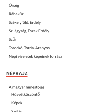
Őrség
Rábakőz
Székelyföld, Erdély
Szilágyság, Észak Erdély
Szűr
Torockó, Torda-Aranyos
Népi viseletek képeinek forrása
NÉPRAJZ
A magyar hímestojás
Húsvétköszöntő
Képek
Szólás