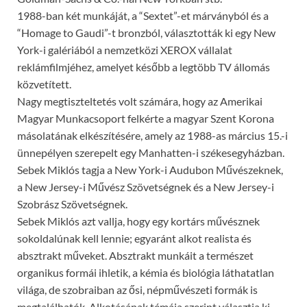
1988-ban két munkáját, a “Sextet”-et márványból és a
“Homage to Gaudi”-t bronzból, választották ki egy New
York-i galériából a nemzetközi XEROX vállalat
reklámfilmjéhez, amelyet később a legtöbb TV állomás
közvetített.
Nagy megtiszteltetés volt számára, hogy az Amerikai
Magyar Munkacsoport felkérte a magyar Szent Korona
másolatának elkészítésére, amely az 1988-as március 15.-i
ünnepélyen szerepelt egy Manhatten-i székesegyházban.
Sebek Miklós tagja a New York-i Audubon Művészeknek,
a New Jersey-i Művész Szövetségnek és a New Jersey-i
Szobrász Szövetségnek.
Sebek Miklós azt vallja, hogy egy kortárs művésznek
sokoldalúnak kell lennie; egyaránt alkot realista és
absztrakt műveket. Absztrakt munkáit a természet
organikus formái ihletik, a kémia és biológia láthatatlan
világa, de szobraiban az ősi, népművészeti formák is
megtalálhatók. Alkotásának témája szerint választja ki