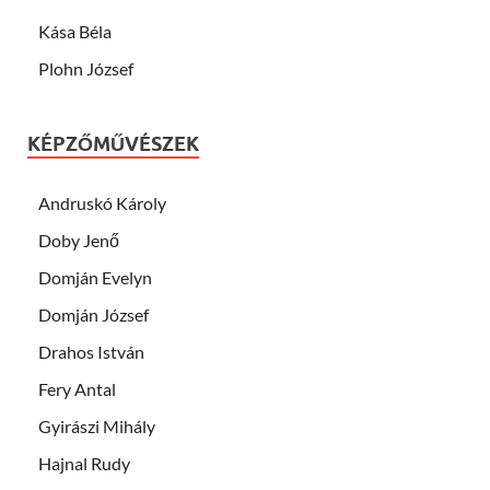
Kása Béla
Plohn József
KÉPZŐMŰVÉSZEK
Andruskó Károly
Doby Jenő
Domján Evelyn
Domján József
Drahos István
Fery Antal
Gyirászi Mihály
Hajnal Rudy