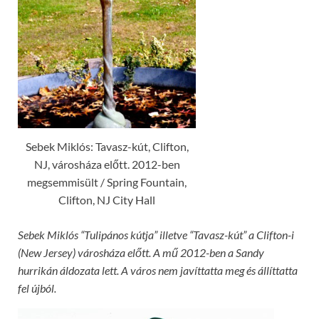
Sebek Miklós: Tavasz-kút, Clifton,
NJ, városháza előtt. 2012-ben
megsemmisült / Spring Fountain,
Clifton, NJ City Hall
Sebek Miklós “Tulipános kútja” illetve “Tavasz-kút” a Clifton-i
(New Jersey) városháza előtt. A mű 2012-ben a Sandy
hurrikán áldozata lett. A város nem javíttatta meg és állíttatta
fel újból.