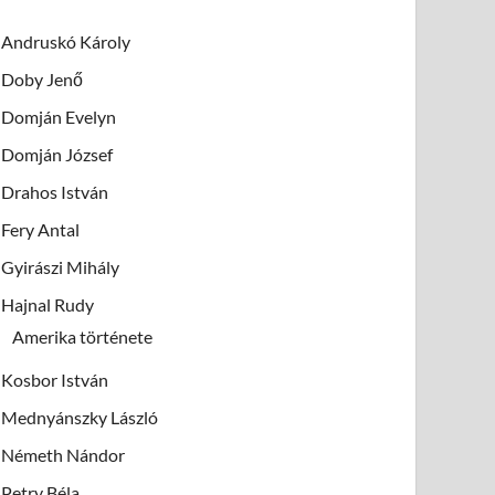
Andruskó Károly
Doby Jenő
Domján Evelyn
Domján József
Drahos István
Fery Antal
Gyirászi Mihály
Hajnal Rudy
Amerika története
Kosbor István
Mednyánszky László
Németh Nándor
Petry Béla