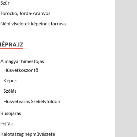
Szűr
Torockó, Torda-Aranyos
Népi viseletek képeinek forrása
NÉPRAJZ
A magyar hímestojás
Húsvétköszöntő
Képek
Szólás
Húsvétvárás Székelyföldön
Busójárás
Fejfák
Kalotaszeg népművészete