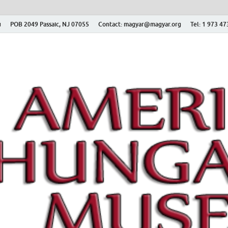
ú
POB 2049 Passaic, NJ 07055
Contact: magyar@magyar.org
Tel: 1 973 4
r Múzeum