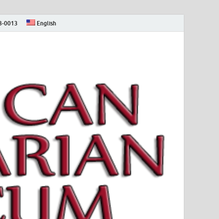
73-0013
English