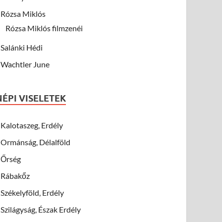
Rózsa Miklós
Rózsa Miklós filmzenéi
Salánki Hédi
Wachtler June
NÉPI VISELETEK
Kalotaszeg, Erdély
Ormánság, Délalföld
Őrség
Rábakőz
Székelyföld, Erdély
Szilágyság, Észak Erdély