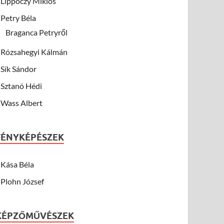
Lippóczy Miklós
Petry Béla
Braganca Petryről
Rózsahegyi Kálmán
Sík Sándor
Sztanó Hédi
Wass Albert
FÉNYKÉPÉSZEK
Kása Béla
Plohn József
KÉPZŐMŰVÉSZEK