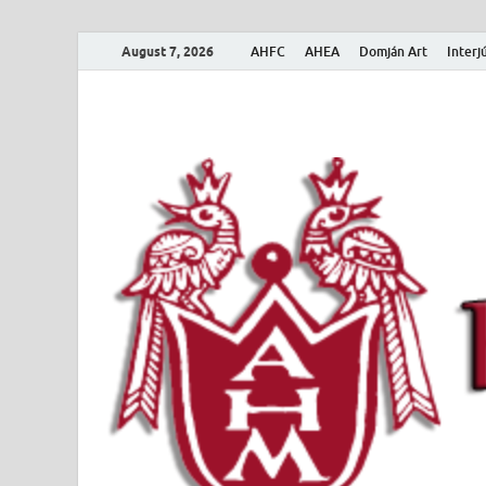
August 7, 2026
AHFC
AHEA
Domján Art
Interj
Amerikai Magya
Amerikai Magyar Múzeum