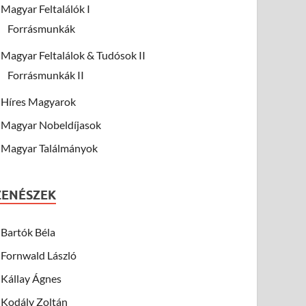
Magyar Feltalálók I
Forrásmunkák
Magyar Feltalálok & Tudósok II
Forrásmunkák II
Híres Magyarok
Magyar Nobeldíjasok
Magyar Találmányok
ZENÉSZEK
Bartók Béla
Fornwald László
Kállay Ágnes
Kodály Zoltán