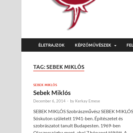
ÉLETRAJZOK
KÉPZŐMŰVÉSZEK
FE
TAG:
SEBEK MIKLÓS
SEBEK MIKLÓS
Sebek Miklós
December 6, 2014
-
by
Kerkay Emese
SEBEK MIKLÓS Szobrászművész SEBEK MIKLÓ
Sóskuton született 1941-ben. Építészetet és
szobrászatot tanult Budapesten. 1969-ben
Olaszországba ment, ahol 7 hónapot töltött. A