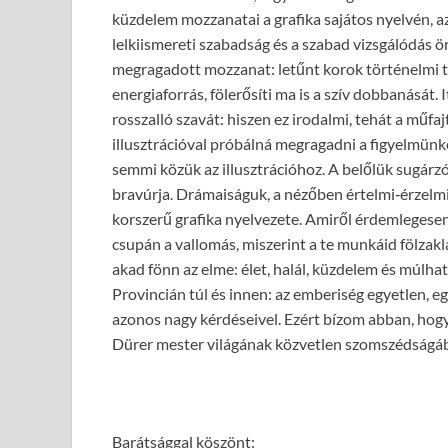
küzdelem mozzanatai a grafika sajátos nyelvén, 
lelkiismereti szabadság és a szabad vizsgálódás 
megragadott mozzanat: letűnt korok történelmi t
energiaforrás, fölerősíti ma is a szív dobbanását.
rosszalló szavát: hiszen ez irodalmi, tehát a műf
illusztrációval próbálná megragadni a figyelmünke
semmi közük az illusztrációhoz. A belőlük sugárz
bravúrja. Drámaiságuk, a nézőben értelmi‑érzelmi
korszerű grafika nyelvezete. Amiről érdemlegesen
csupán a vallomás, miszerint a te munkáid fölzak
akad fönn az elme: élet, halál, küzdelem és múlh
Provincián túl és innen: az emberiség egyetlen, eg
azonos nagy kérdéseivel. Ezért bízom abban, hogy
Dürer mester világának közvetlen szomszédságá
Barátsággal köszönt: