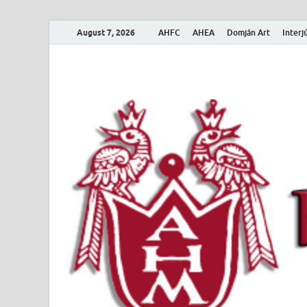
August 7, 2026
AHFC
AHEA
Domján Art
Interj
Amerikai Magya
Amerikai Magyar Múzeum