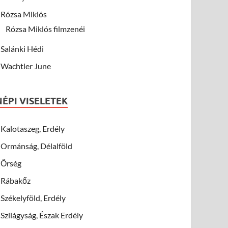
Rózsa Miklós
Rózsa Miklós filmzenéi
Salánki Hédi
Wachtler June
NÉPI VISELETEK
Kalotaszeg, Erdély
Ormánság, Délalföld
Őrség
Rábakőz
Székelyföld, Erdély
Szilágyság, Észak Erdély