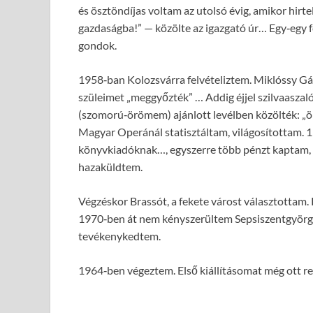
és ösztöndíjas voltam az utolsó évig, amikor hirt
gazdaságba!” — közölte az igazgató úr… Egy‑egy 
gondok.
1958‑ban Kolozsvárra felvételiztem. Miklóssy Gá
szüleimet „meggyőzték” … Addig éjjel szilvaasza
(szomorú‑örömem) ajánlott levélben közölték: „ön
Magyar Operánál statisztáltam, világosítottam. 1
könyvkiadóknak…, egyszerre több pénzt kaptam, 
hazaküldtem.
Végzéskor Brassót, a fekete várost választottam.
1970‑ben át nem kényszerültem Sepsiszentgyörgyr
tevékenykedtem.
1964‑ben végeztem. Első kiállításomat még ott 