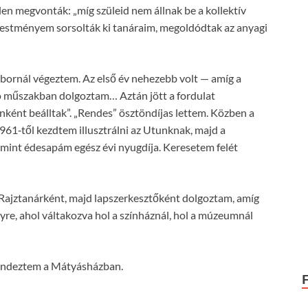
elen megvonták: „míg szüleid nem állnak be a kollektív
festményem sorsolták ki tanáraim, megoldódtak az anyagi
bornál végeztem. Az első év nehezebb volt — amíg a
ló műszakban dolgoztam… Aztán jött a fordulat
ként beálltak”. „Rendes” ösztöndíjas lettem. Közben a
961‑től kezdtem illusztrálni az Utunknak, majd a
mint édesapám egész évi nyugdíja. Keresetem felét
 Rajztanárként, majd lapszerkesztőként dolgoztam, amíg
e, ahol váltakozva hol a színháznál, hol a múzeumnál
rendeztem a Mátyásházban.