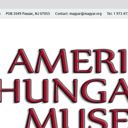
ú
POB 2049 Passaic, NJ 07055
Contact: magyar@magyar.org
Tel: 1 973 4
r Múzeum