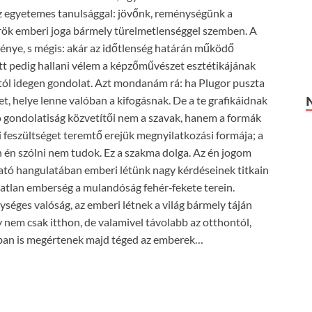
az egyetemes tanulsággal: jövőnk, reménységünk a
örök emberi joga bármely türelmetlenséggel szemben. A
énye, s mégis: akár az időtlenség határán működő
 Itt pedig hallani vélem a képzőművészet esztétikájának
ajtól idegen gondolat. Azt mondanám rá: ha Plugor puszta
t, helye lenne valóban a kifogásnak. De a te grafikáidnak
ó gondolatiság közvetítői nem a szavak, hanem a formák
 feszültséget teremtő erejük megnyilatkozási formája; a
 én szólni nem tudok. Ez a szakma dolga. Az én jogom
lató hangulatában emberi létünk nagy kérdéseinek titkain
atatlan emberség a mulandóság fehér‑fekete terein.
ységes valóság, az emberi létnek a világ bármely táján
 nem csak itthon, de valamivel távolabb az otthontól,
ban is megértenek majd téged az emberek…