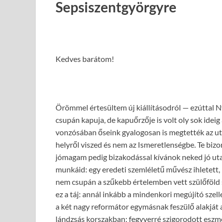
Sepsiszentgyörgyre
Kedves barátom!
Örömmel értesültem új kiállításodról — ezúttal N
csupán kapuja, de kapuőrzője is volt oly sok ide
vonzósában őseink gyalogosan is megtették az u
helyről viszed és nem az Ismeretlenségbe. Te bizo
jómagam pedig bizakodással kívánok neked jó ut
munkáid: egy eredeti szemléletű művész ihletett, 
nem csupán a szűkebb értelemben vett szülőföld s
ez a táj: annál inkább a mindenkori megújító sz
a két nagy reformátor egymásnak feszülő alakját 
lándzsás korszakban; fegyverré szigorodott eszmék