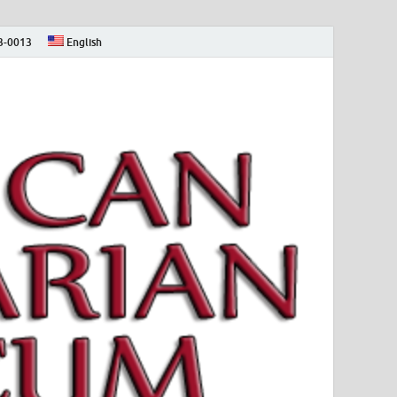
73-0013
English