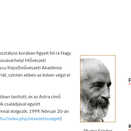
sztályos korában figyelt fel rá Nagy
rosvásárhelyi Művészeti
eescu Képzőművészeti Akadémia
iát, szintén ebben az évben végzi el
ban tanított, és az Astra című
ik családjával együtt
mnál dolgozik. 1999. február 20-án
o/hu/index.php/nevezetessegek
)
Plugor Sándor