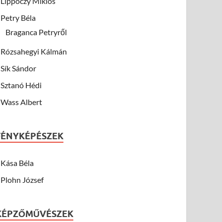
Lippóczy Miklós
Petry Béla
Braganca Petryről
Rózsahegyi Kálmán
Sík Sándor
Sztanó Hédi
Wass Albert
FÉNYKÉPÉSZEK
Kása Béla
Plohn József
KÉPZŐMŰVÉSZEK