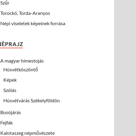
Szűr
Torockó, Torda-Aranyos
Népi viseletek képeinek forrása
NÉPRAJZ
A magyar hímestojás
Húsvétköszöntő
Képek
Szólás
Húsvétvárás Székelyföldön
Busójárás
Fejfák
Kalotaszeg népművészete