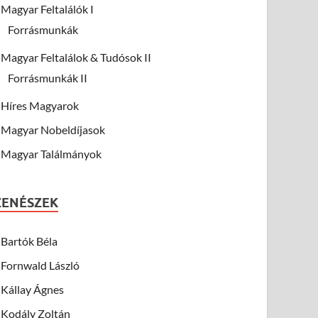
Magyar Feltalálók I
Forrásmunkák
Magyar Feltalálok & Tudósok II
Forrásmunkák II
Híres Magyarok
Magyar Nobeldíjasok
Magyar Találmányok
ZENÉSZEK
Bartók Béla
Fornwald László
Kállay Ágnes
Kodály Zoltán