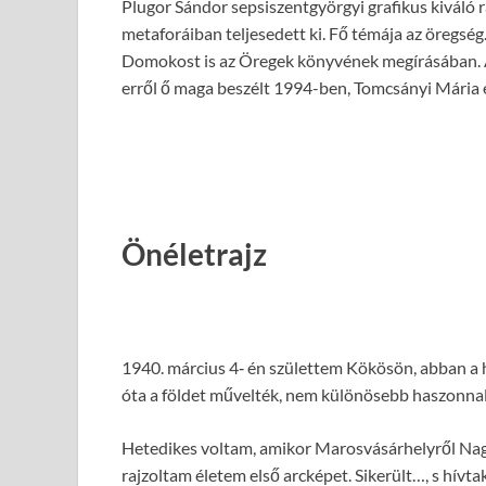
Plugor Sándor sepsiszentgyörgyi grafikus kiváló r
metaforáiban teljesedett ki. Fő témája az öregség. 
Domokost is az Öregek könyvének megírásában. A
erről ő maga beszélt 1994-ben, Tomcsányi Mária és
Önéletrajz
1940. március 4‑ én születtem Kökösön, abban a 
óta a földet művelték, nem különösebb haszonnal
Hetedikes voltam, amikor Marosvásárhelyről Nagy
rajzoltam életem első arcképet. Sikerült…, s hívt