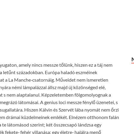
yugaton, amely nincs messze tőlünk, hiszen ez a táj nem
ig a letűnt századokban. Európa haladó eszméinek
tat a La Manche‑csatornáig. Műveidet nem ismeretlen
nyára némi lámpalázzal állsz majd új közönséged elé,
at s nem alaptalanul. Képzeletemben fölgomolyognak a
megrázó látomásai. A genius loci messze fénylő üzenetei, s
ugallatára. Hiszen Kálvin és Szervét lába nyomát nem őrzi
ellem drámai küzdelmeinek emlékét. Elnézem otthonom falán
a te látomásod szerint; két összecsapó lándzsa egy
 fekete‑ fehér villanása; egy életre‑ halálra menő