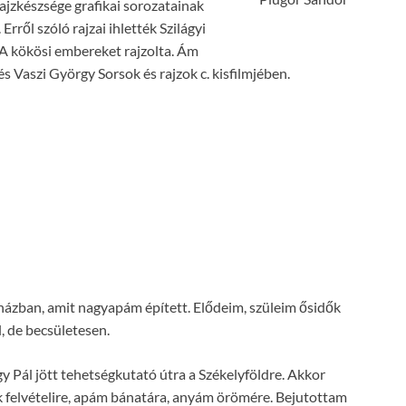
ajzkészsége grafikai sorozatainak
Erről szóló rajzai ihlették Szilágyi
 kökösi embereket rajzolta. Ám
 Vaszi György Sorsok és rajzok c. kisfilmjében.
házban, amit nagyapám épített. Elődeim, szüleim ősidők
, de becsületesen.
 Pál jött tehetségkutató útra a Székelyföldre. Akkor
ak felvételire, apám bánatára, anyám örömére. Bejutottam