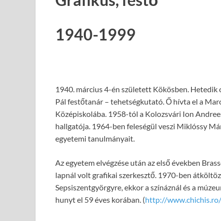
1940-1999
1940. március 4-én született Kökösben. Hetedik o
Pál festőtanár – tehetségkutató. Ő hívta el a Ma
Középiskolába. 1958-tól a Kolozsvári Ion Andr
hallgatója. 1964-ben feleségül veszi Miklóssy Már
egyetemi tanulmányait.
Az egyetem elvégzése után az első években Brassó
lapnál volt grafikai szerkesztő. 1970-ben átköltöz
Sepsiszentgyörgyre, ekkor a színáznál és a múzeu
hunyt el 59 éves korában. (
http://www.chichis.r