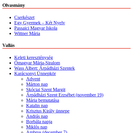
Olvasmány
Cserkészet
Egy Gyermek – Két Nyelv
Passaici Magyar Iskola
Wittner Mária
Vallás
Keleti kereszténység
Ómagyar Mária-Siralom
Wass Albert: Árpádházi Szentek
Karácsonyi Ünnepkör
Advent
Márton nap
Skóciai Szent Margit
Árpádházi Szent Erzsébet (november 19)
Mária bemutatása
Katalin nap
Krisztus Király ünnepe
András nap
Borbála napja
Miklós nap
Ambrus (december 7)