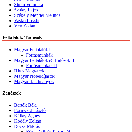
Sinkó Veronika
Szalay Lajos
Székely Mendel Melinda
Vaskó László
Vén Zoltán
Feltalálok, Tudósok
Magyar Feltalálók I
Forrásmunkák
Magyar Feltalálok & Tudósok II
Forrásmunkák II
Híres Magyarok
Magyar Nobeldíjasok
Magyar Találmányok
Zenészek
Bartók Béla
Fornwald László
Kállay Ágnes
Kodály Zoltán
Rózsa Miklós
Rózsa Miklós filmzenéi