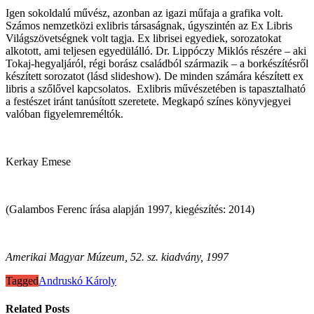
Igen sokoldalú művész, azonban az igazi műfaja a grafika volt.
Számos nemzetközi exlibris társaságnak, úgyszintén az Ex Libris
Világszövetségnek volt tagja. Ex librisei egyediek, sorozatokat
alkotott, ami teljesen egyedülálló. Dr. Lippóczy Miklós részére – aki
Tokaj-hegyaljáról, régi borász családból származik – a borkészítésről
készített sorozatot (lásd slideshow). De minden számára készített ex
libris a szőlővel kapcsolatos. Exlibris művészetében is tapasztalható
a festészet iránt tanúsított szeretete. Megkapó színes könyvjegyei
valóban figyelemreméltók.
Kerkay Emese
(Galambos Ferenc írása alapján 1997, kiegészítés: 2014)
Amerikai Magyar Múzeum, 52. sz. kiadvány, 1997
Tagged
Andruskó Károly
Related Posts