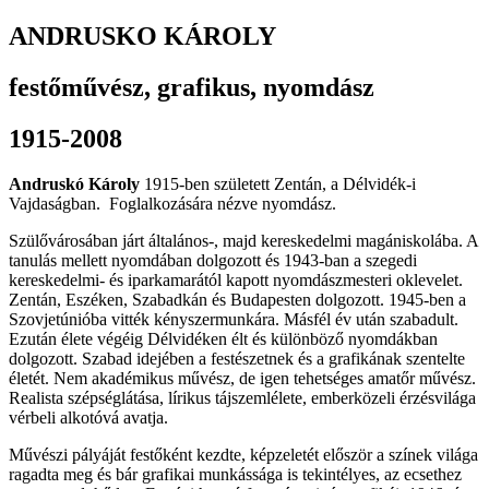
ANDRUSKO KÁROLY
festőművész, grafikus, nyomdász
1915-2008
Andruskó Károly
1915-ben született Zentán, a Délvidék-i
Vajdaságban. Foglalkozására nézve nyomdász.
Szülővárosában járt általános-, majd kereskedelmi magániskolába. A
tanulás mellett nyomdában dolgozott és 1943-ban a szegedi
kereskedelmi- és iparkamarától kapott nyomdászmesteri oklevelet.
Zentán, Eszéken, Szabadkán és Budapesten dolgozott. 1945-ben a
Szovjetúnióba vitték kényszermunkára. Másfél év után szabadult.
Ezután élete végéig Délvidéken élt és különböző nyomdákban
dolgozott. Szabad idejében a festészetnek és a grafikának szentelte
életét. Nem akadémikus művész, de igen tehetséges amatőr művész.
Realista szépséglátása, lírikus tájszemlélete, emberközeli érzésvilága
vérbeli alkotóvá avatja.
Művészi pályáját festőként kezdte, képzeletét először a színek világa
ragadta meg és bár grafikai munkássága is tekintélyes, az ecsethez