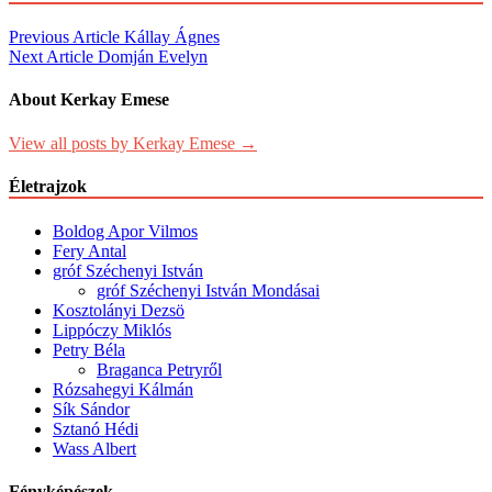
Post
Previous Article
Kállay Ágnes
Next Article
Domján Evelyn
navigation
About Kerkay Emese
View all posts by Kerkay Emese →
Életrajzok
Boldog Apor Vilmos
Fery Antal
gróf Széchenyi István
gróf Széchenyi István Mondásai
Kosztolányi Dezsö
Lippóczy Miklós
Petry Béla
Braganca Petryről
Rózsahegyi Kálmán
Sík Sándor
Sztanó Hédi
Wass Albert
Fényképészek