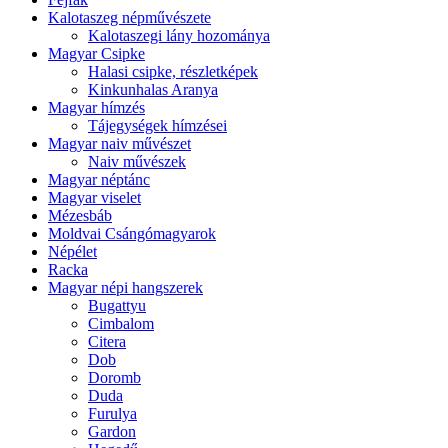
Kalotaszeg népművészete
Kalotaszegi lány hozománya
Magyar Csipke
Halasi csipke, részletképek
Kinkunhalas Aranya
Magyar hímzés
Tájegységek hímzései
Magyar naiv művészet
Naiv művészek
Magyar néptánc
Magyar viselet
Mézesbáb
Moldvai Csángómagyarok
Népélet
Racka
Magyar népi hangszerek
Bugattyu
Cimbalom
Citera
Dob
Doromb
Duda
Furulya
Gardon