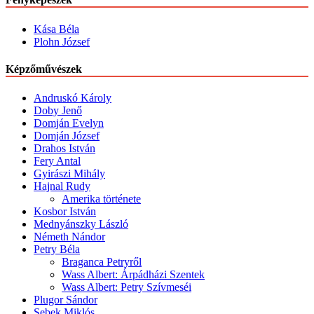
Kása Béla
Plohn József
Képzőművészek
Andruskó Károly
Doby Jenő
Domján Evelyn
Domján József
Drahos István
Fery Antal
Gyirászi Mihály
Hajnal Rudy
Amerika története
Kosbor István
Mednyánszky László
Németh Nándor
Petry Béla
Braganca Petryről
Wass Albert: Árpádházi Szentek
Wass Albert: Petry Szívmeséi
Plugor Sándor
Sebek Miklós