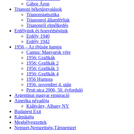
Gábor Áron
Trianoni béketárgyalások
Trianonstatisztika
Trianonrol államférfiak
Trianonról elmélkedés
Erdélyünk és honvédségünk
Erdély 1940
Erdély 1942
1956 – Az ifjúság hangja
Camus: Magyarok vére
1956: Grafikák
1956: Grafikák 2
1956: Grafikák 3
1956: Grafikák 4
1956 Humora
1956. november 4. után
Pesti utca 2006, 50. évforduló
Argentinai magyar emigració
Amerika névadója
Kiáltvány, Albany NY
Budapest Exit
Kárpátalja
Megbélyegzettek
Nemzet-Nemzetiség-Társnemzet