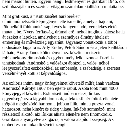
nem maradt hűtlen. Egyéni hangú festményeit és grafikáit 1946. óta
szülőhazájában és szerte a világon számtalan kiállításon mutatta be.
Mint grafikust, a “Kubikusélet-baráberélet”
című linómetszetű képregénye tette ismertté, amely a hajdani,
földnélküli földmunkásság kevés kenyeret adó, verejtékes életét
mutatja be. Nyers férfiasság, drámai erő, néhol tragikus pátosz hatja
át ezeket a lapokat, amelyeket a személyes élmény hitelesít
emberileg és művészileg egyaránt. Ugyanez vonatkozik a többi
ciklusának lapjaira is. Ady Endre, Petőfi Sándor és a jelen kiállításon
látható, Arany János költeményeihez készített metszetei
robbanékony ritmusúak és egyben mély lelki azonosulásról is
tanúskodnak. Andruskó a valóságot ábrázolja, valós, néhol
leegyszerűsített eszközökkel az emberség, a szabadság, a szeretet
versélményét költi át képvalóságba.
Az exlibris intim, nagy önfegyelmet követelő műfajának varázsa
Andruskó Károlyt 1967-ben ejtette rabul. Azóta több mint 4000
könyvjegyet készített. Exlibriseit linóba metszi; lírikus
egyéniségéhez a lágyabb tónusok, a fekete-fehér foltok ellentéte
mögött meghúzódó harmónia jobban illik, mint a puszta vonal
határozott, néha kimért és rideg világa. Inkább sommázó, mint
részletező alkotó, aki lírikus alkata ellenére nem finomkodik.
Grafikusi anyanyelve az igazra, a valóra alapított szépség. Az
embert és a munka dicséretét zengi.