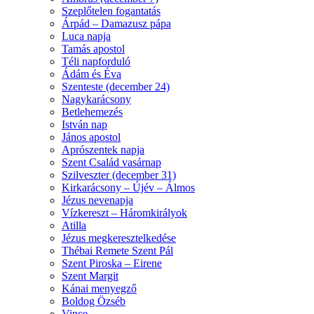
Szeplőtelen fogantatás
Árpád – Damazusz pápa
Luca napja
Tamás apostol
Téli napforduló
Ádám és Éva
Szenteste (december 24)
Nagykarácsony
Betlehemezés
István nap
János apostol
Aprószentek napja
Szent Család vasárnap
Szilveszter (december 31)
Kirkarácsony – Újév – Álmos
Jézus nevenapja
Vízkereszt – Háromkirályok
Atilla
Jézus megkeresztelkedése
Thébai Remete Szent Pál
Szent Piroska – Eirene
Szent Margit
Kánai menyegző
Boldog Özséb
Vince