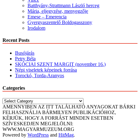
Batthyány-Strattmann László herceg
Mária, eljegyzése, menyegzője
Emese – Emerencia
Gyergyaszentelő Boldogasszony
Irodalom
Recent Posts
Busójárás
Petry Béla
SKÓCIAI SZENT MARGIT (november 16.)
Népi viseletek képeinek forrása
Torockó, Torda-Aranyos
Categories
Categories
AMENNYIBEN AZ ITT TALÁLHATÓ ANYAGOKAT BÁRKI
FELHASZNÁLJA BÁRMILYEN PUBLIKÁCIÓHOZ,
KÉRJÜK, HOGY A FORRÁST MINDEN ESETBEN
SZÍVESKEDJEN MEGJELÖLNI:
WWW.MAGYARMUZEUM.ORG
Powered by
WordPress
and
HitMag
.