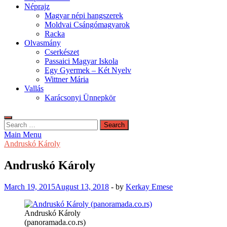
Néprajz
Magyar népi hangszerek
Moldvai Csángómagyarok
Racka
Olvasmány
Cserkészet
Passaici Magyar Iskola
Egy Gyermek – Két Nyelv
Wittner Mária
Vallás
Karácsonyi Ünnepkör
Search
for:
Main Menu
Andruskó Károly
Andruskó Károly
March 19, 2015
August 13, 2018
-
by
Kerkay Emese
Andruskó Károly
(panoramada.co.rs)