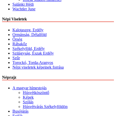
Salánki Hédi
Wachtler June
Népi Viseletek
Kalotaszeg, Erdély
Ormánság, Délalföld
Őrség
Rábakőz
Székelyföld, Erdély
Szilágyság, Észak Erdély
Szűr
Torockó, Torda-Aranyos
Népi viseletek képeinek forrása
Néprajz
A magyar hímestojás
Húsvétköszöntő
Képek
Szólás
Húsvétvárás Székelyföldön
Busójárás
Fejfák