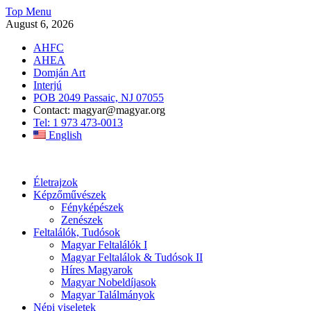
Skip
Top Menu
to
August 6, 2026
content
AHFC
AHEA
Domján Art
Interjú
POB 2049 Passaic, NJ 07055
Contact: magyar@magyar.org
Tel: 1 973 473-0013
English
Amerikai Magyar Múzeum
Amerikai Magyar Múzeum
Életrajzok
Képzőművészek
Fényképészek
Zenészek
Feltalálók, Tudósok
Magyar Feltalálók I
Magyar Feltalálok & Tudósok II
Híres Magyarok
Magyar Nobeldíjasok
Magyar Találmányok
Népi viseletek