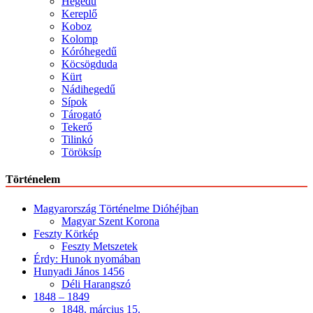
Hegedű
Kereplő
Koboz
Kolomp
Kóróhegedű
Köcsögduda
Kürt
Nádihegedű
Sípok
Tárogató
Tekerő
Tilinkó
Töröksíp
Történelem
Magyarország Történelme Dióhéjban
Magyar Szent Korona
Feszty Körkép
Feszty Metszetek
Érdy: Hunok nyomában
Hunyadi János 1456
Déli Harangszó
1848 – 1849
1848. március 15.