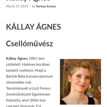
March 19, 2015
-
by
Kerkay Emese
KÁLLAY ÁGNES
Csellóművész
Kállay Ágnes
1981-ben
született. Hatéves korában
kezdett csellózni. Majd a
Bartók Béla Konzervatórium
növendéke volt.
Tanulmányait a Liszt Ferenc
Zeneművészeti Egyetemen
folytatta, ahol 2006-ban
szerzett diplomát. Ezt