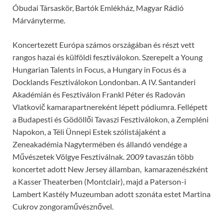
Óbudai Társaskör, Bartók Emlékház, Magyar Rádió
Márványterme.
Koncertezett Európa számos országában és részt vett
rangos hazai és külföldi fesztiválokon. Szerepelt a Young
Hungarian Talents in Focus, a Hungary in Focus és a
Docklands Fesztiválokon Londonban. A IV. Santanderi
Akadémián és Fesztiválon Frankl Péter és Radován
Vlatkovič kamarapartnereként lépett pódiumra. Fellépett
a Budapesti és Gödöllői Tavaszi Fesztiválokon, a Zempléni
Napokon, a Téli Ünnepi Estek szólistájaként a
Zeneakadémia Nagytermében és állandó vendége a
Művészetek Völgye Fesztiválnak. 2009 tavaszán több
koncertet adott New Jersey államban, kamarazenészként
a Kasser Theaterben (Montclair), majd a Paterson-i
Lambert Kastély Muzeumban adott szonáta estet Martina
Cukrov zongoraművésznővel.