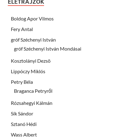
ÉLETRAJZOK
Boldog Apor Vilmos
Fery Antal
gróf Széchenyi István
gróf Széchenyi István Mondásai
Kosztolányi Dezsö
Lippóczy Miklós
Petry Béla
Braganca Petryről
Rózsahegyi Kálmán
Sík Sándor
Sztanó Hédi
Wass Albert