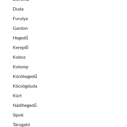
Duda
Furulya
Gardon
Hegedű
Kereplő
Koboz
Kolomp
Kóróhegedű
Köcsögduda
Kürt
Nádihegedű
Sípok
Tárogató