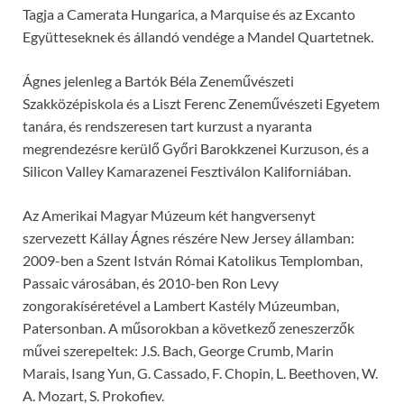
Tagja a Camerata Hungarica, a Marquise és az Excanto
Együtteseknek és állandó vendége a Mandel Quartetnek.
Ágnes jelenleg a Bartók Béla Zeneművészeti
Szakközépiskola és a Liszt Ferenc Zeneművészeti Egyetem
tanára, és rendszeresen tart kurzust a nyaranta
megrendezésre kerülő Győri Barokkzenei Kurzuson, és a
Silicon Valley Kamarazenei Fesztiválon Kaliforniában.
Az Amerikai Magyar Múzeum két hangversenyt
szervezett Kállay Ágnes részére New Jersey államban:
2009-ben a Szent István Római Katolikus Templomban,
Passaic városában, és 2010-ben Ron Levy
zongorakíséretével a Lambert Kastély Múzeumban,
Patersonban. A műsorokban a következő zeneszerzők
művei szerepeltek: J.S. Bach, George Crumb, Marin
Marais, Isang Yun, G. Cassado, F. Chopin, L. Beethoven, W.
A. Mozart, S. Prokofiev.