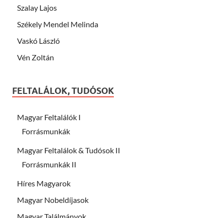
Szalay Lajos
Székely Mendel Melinda
Vaskó László
Vén Zoltán
FELTALÁLOK, TUDÓSOK
Magyar Feltalálók I
Forrásmunkák
Magyar Feltalálok & Tudósok II
Forrásmunkák II
Híres Magyarok
Magyar Nobeldíjasok
Magyar Találmányok