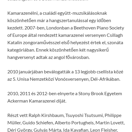
Kamarazenélni, a családi együtt-muzsikálásoknak
köszönhetően már a hangszertanulással egy időben
kezdett. 2007-ben, Londonban a Beethoven Piano Society
of Europe által rendezett kamarazenei versenyen Csillagh
Katalin zongoraművésszel első helyezést értek el, szonáta
kategóriában. Ennek köszönhetően két nagysikerű
hangversenyt adtak az angol fővárosban.
2010 januárjában beválogatták a 13 legjobb csellista közé
az 5. Unisa Nemzetközi Vonósversenyen, Dél-Afrikában.
2010, 2011 és 2012-ben elnyerte a Stony Brook Egyetem
Ackerman Kamarazenei díját.
Részt vett Ralph Kirshbaum, Tsuyoshi Tsutsumi, Philippe
Müller, Guido Schiefen, Alberto Portugheis, Martin Lovett,
Déri György, Gulyás Márta, Ida Kavafian, Leon Fleisher,