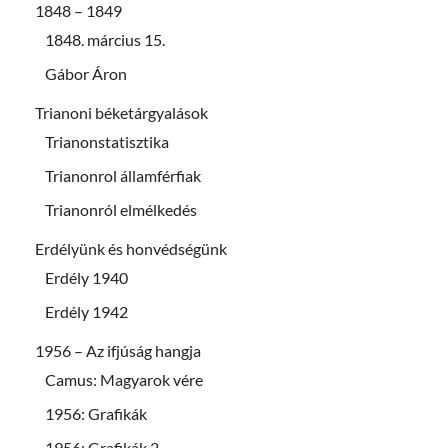
1848 – 1849
1848. március 15.
Gábor Áron
Trianoni béketárgyalások
Trianonstatisztika
Trianonrol államférfiak
Trianonról elmélkedés
Erdélyünk és honvédségünk
Erdély 1940
Erdély 1942
1956 – Az ifjúság hangja
Camus: Magyarok vére
1956: Grafikák
1956: Grafikák 2