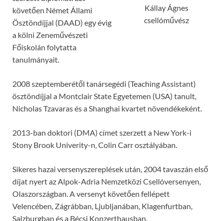
Kállay Ágnes
követően Német Állami
csellóművész
Ösztöndíjjal (DAAD) egy évig
a kölni Zeneművészeti
Főiskolán folytatta
tanulmányait.
2008 szeptemberétől tanársegédi (Teaching Assistant)
ösztöndíjjal a Montclair State Egyetemen (USA) tanult,
Nicholas Tzavaras és a Shanghai kvartet növendékeként.
2013-ban doktori (DMA) címet szerzett a New York-i
Stony Brook Univerity-n, Colin Carr osztályában.
Sikeres hazai versenyszereplések után, 2004 tavaszán első
díjat nyert az Alpok-Adria Nemzetközi Csellóversenyen,
Olaszországban. A versenyt követően fellépett
Velencében, Zágrábban, Ljubljanában, Klagenfurtban,
Salzburgban és a Bécsi Konzerthausban.