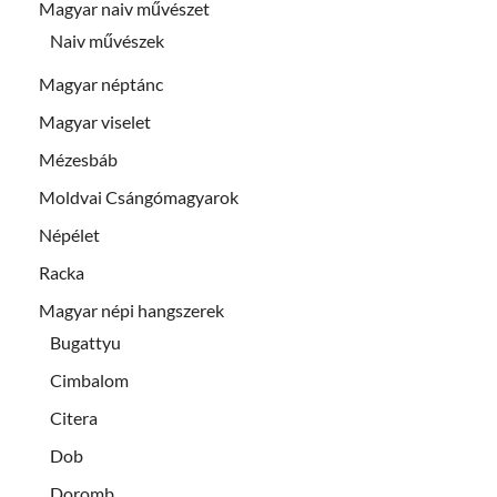
Magyar naiv művészet
Naiv művészek
Magyar néptánc
Magyar viselet
Mézesbáb
Moldvai Csángómagyarok
Népélet
Racka
Magyar népi hangszerek
Bugattyu
Cimbalom
Citera
Dob
Doromb