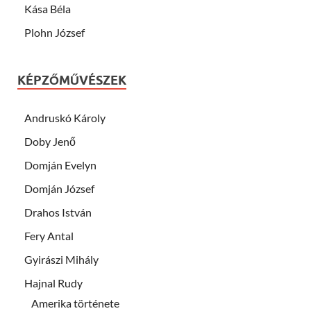
Kása Béla
Plohn József
KÉPZŐMŰVÉSZEK
Andruskó Károly
Doby Jenő
Domján Evelyn
Domján József
Drahos István
Fery Antal
Gyirászi Mihály
Hajnal Rudy
Amerika története