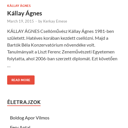
KÁLLAY ÁGNES
Kállay Ágnes
March 19, 2015
-
by
Kerkay Emese
KÁLLAY ÁGNES Csellóművész Kállay Ágnes 1981-ben
született. Hatéves korában kezdett csellózni. Majd a
Bartók Béla Konzervatórium növendéke volt.
Tanulmányait a Liszt Ferenc Zeneművészeti Egyetemen
folytatta, ahol 2006-ban szerzett diplomát. Ezt követően
…
READ MORE
ÉLETRAJZOK
Boldog Apor Vilmos
Fery Antal