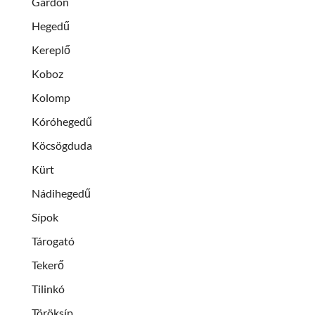
Gardon
Hegedű
Kereplő
Koboz
Kolomp
Kóróhegedű
Köcsögduda
Kürt
Nádihegedű
Sípok
Tárogató
Tekerő
Tilinkó
Töröksíp