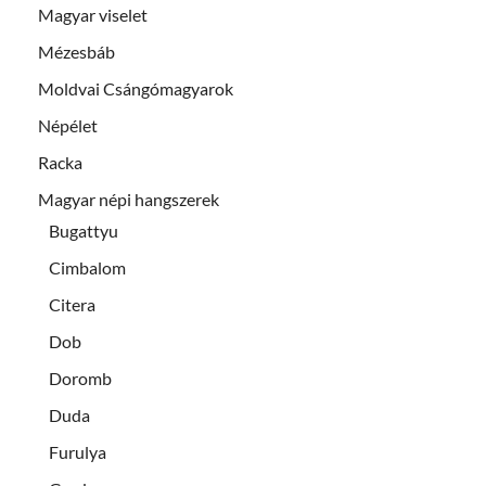
Magyar viselet
Mézesbáb
Moldvai Csángómagyarok
Népélet
Racka
Magyar népi hangszerek
Bugattyu
Cimbalom
Citera
Dob
Doromb
Duda
Furulya