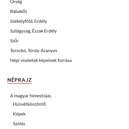
Őrség
Rábakőz
Székelyföld, Erdély
Szilágyság, Észak Erdély
Szűr
Torockó, Torda-Aranyos
Népi viseletek képeinek forrása
NÉPRAJZ
A magyar hímestojás
Húsvétköszöntő
Képek
Szólás