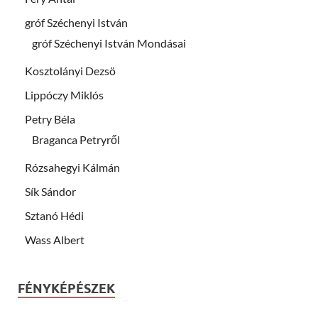
gróf Széchenyi István
gróf Széchenyi István Mondásai
Kosztolányi Dezsö
Lippóczy Miklós
Petry Béla
Braganca Petryről
Rózsahegyi Kálmán
Sík Sándor
Sztanó Hédi
Wass Albert
FÉNYKÉPÉSZEK