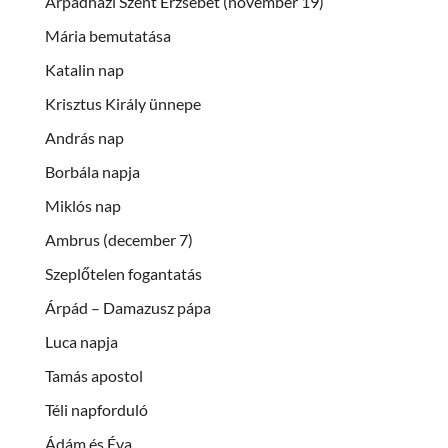
Árpádházi Szent Erzsébet (november 19)
Mária bemutatása
Katalin nap
Krisztus Király ünnepe
András nap
Borbála napja
Miklós nap
Ambrus (december 7)
Szeplőtelen fogantatás
Árpád – Damazusz pápa
Luca napja
Tamás apostol
Téli napforduló
Ádám és Éva