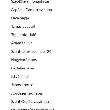
Szeplőtelen fogantatás
Árpád – Damazusz pápa
Luca napja
Tamás apostol
Téli napforduló
Ádám és Éva
Szenteste (december 24)
Nagykarácsony
Betlehemezés
István nap
János apostol
Aprószentek napja
Szent Család vasárnap
Szilveszter (december 31)