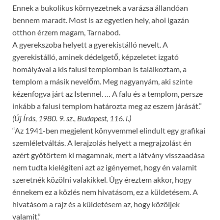
Ennek a bukolikus környezetnek a varázsa állandóan
bennem maradt. Most is az egyetlen hely, ahol igazán
otthon érzem magam, Tarnabod.
A gyerekszoba helyett a gyerekistálló nevelt. A
gyerekistálló, aminek dédelgető, képzeletet izgató
homályával a kis falusi templomban is találkoztam, a
templom a másik nevelőm. Meg nagyanyám, aki szinte
kézenfogva járt az Istennel. … A falu és a templom, persze
inkább a falusi templom határozta meg az eszem járását.”
(Új Írás, 1980. 9. sz., Budapest, 116. l.)
“Az 1941-ben megjelent könyvemmel elindult egy grafikai
szemléletváltás. A lerajzolás helyett a megrajzolást én
azért gyötörtem ki magamnak, mert a látvány visszaadása
nem tudta kielégíteni azt az igényemet, hogy én valamit
szeretnék közölni valakikkel. Úgy éreztem akkor, hogy
énnekem ez a közlés nem hivatásom, ez a küldetésem. A
hivatásom a rajz és a küldetésem az, hogy közöljek
valamit.”