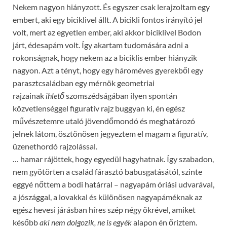
Nekem nagyon hiányzott. És egyszer csak lerajzoltam egy
embert, aki egy biciklivel állt. A bicikli fontos irányító jel
volt, mert az egyetlen ember, aki akkor biciklivel Bodon
járt, édesapám volt. Így akartam tudomására adni a
rokonságnak, hogy nekem az a biciklis ember hiányzik
nagyon. Azt a tényt, hogy egy hároméves gyerekből egy
parasztcsaládban egy mérnök geometriai
rajzainak
ihlet
ő
szomszédságában ilyen spontán
közvetlenséggel figuratív rajz buggyan ki, én egész
művészetemre utaló jövendőmondó és meghatározó
jelnek látom, ösztönösen jegyeztem el magam a figuratív,
üzenethordó rajzolással.
… hamar rájöttek, hogy egyedül hagyhatnak. Így szabadon,
nem gyötörten a család fárasztó babusgatásától, szinte
eggyé nőttem a bodi határral – nagyapám óriási udvarával,
a jószággal, a lovakkal és különösen nagyapáméknak az
egész hevesi járásban híres szép négy ökrével, amiket
később
aki nem dolgozik, ne is egyék
alapon én őriztem.