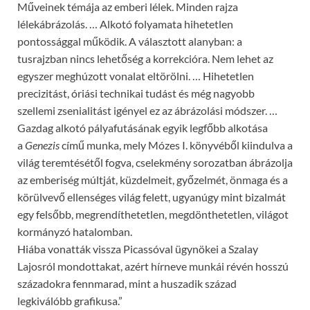
Műveinek témája az emberi lélek. Minden rajza
lélekábrázolás. … Alkotó folyamata hihetetlen
pontossággal működik. A választott alanyban: a
tusrajzban nincs lehetőség a korrekcióra. Nem lehet az
egyszer meghúzott vonalat eltörölni. … Hihetetlen
precizitást, óriási technikai tudást és még nagyobb
szellemi zsenialitást igényel ez az ábrázolási módszer. …
Gazdag alkotó pályafutásának egyik legfőbb alkotása
a
Genezis
című munka, mely Mózes I. könyvéből kiindulva a
világ teremtésétől fogva, cselekmény sorozatban ábrázolja
az emberiség múltját, küzdelmeit, győzelmét, önmaga és a
körülvevő ellenséges világ felett, ugyanúgy mint bizalmát
egy felsőbb, megrendíthetetlen, megdönthetetlen, világot
kormányzó hatalomban.
Hiába vonatták vissza Picassóval ügynökei a Szalay
Lajosról mondottakat, azért hírneve munkái révén hosszú
századokra fennmarad, mint a huszadik század
legkiválóbb grafikusa.”