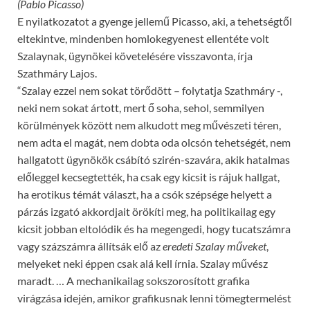
(Pablo Picasso)
E nyilatkozatot a gyenge jellemű Picasso, aki, a tehetségtől
eltekintve, mindenben homlokegyenest ellentéte volt
Szalaynak, ügynökei követelésére visszavonta, írja
Szathmáry Lajos.
“Szalay ezzel nem sokat törődött – folytatja Szathmáry -,
neki nem sokat ártott, mert ő soha, sehol, semmilyen
körülmények között nem alkudott meg művészeti téren,
nem adta el magát, nem dobta oda olcsón tehetségét, nem
hallgatott ügynökök csábító szirén-szavára, akik hatalmas
előleggel kecsegtették, ha csak egy kicsit is rájuk hallgat,
ha erotikus témát választ, ha a csók szépsége helyett a
párzás izgató akkordjait örökíti meg, ha politikailag egy
kicsit jobban eltolódik és ha megengedi, hogy tucatszámra
vagy százszámra állítsák elő az
eredeti Szalay műveket
,
melyeket neki éppen csak alá kell írnia. Szalay művész
maradt. … A mechanikailag sokszorosított grafika
virágzása idején, amikor grafikusnak lenni tömegtermelést