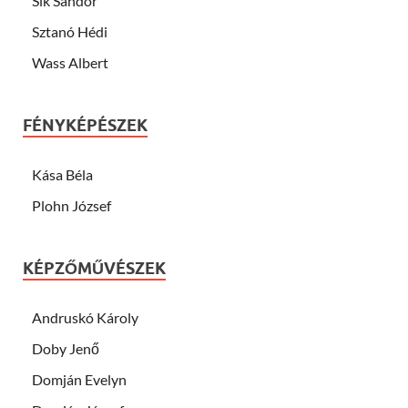
Sík Sándor
Sztanó Hédi
Wass Albert
FÉNYKÉPÉSZEK
Kása Béla
Plohn József
KÉPZŐMŰVÉSZEK
Andruskó Károly
Doby Jenő
Domján Evelyn