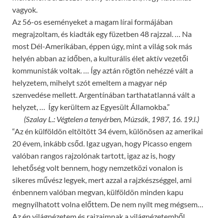
vagyok.
Az 56-os eseményeket a magam lírai formájában
megrajzoltam, és kiadták egy füzetben 48 rajzzal. … Na
most Dél-Amerikában, éppen úgy, mint a világ sok más
helyén abban az időben, a kulturális élet aktív vezetői
kommunisták voltak. … Így aztán rögtön nehézzé vált a
helyzetem, mihelyt szót emeltem a magyar nép
szenvedése mellett. Argentínában tarthatatlanná vált a
helyzet, … Így kerültem az Egyesült Államokba.”
(Szalay L.: Végtelen a tenyérben, Múzsák, 1987, 16. 19.l.)
“Az én külföldön eltöltött 34 évem, különösen az amerikai
20 évem, inkább csőd. Igaz ugyan, hogy Picasso engem
valóban rangos rajzolónak tartott, igaz az is, hogy
lehetőség volt bennem, hogy nemzetközi vonalon is
sikeres művész legyek, mert azzal a rajzkészséggel, ami
énbennem valóban megvan, külföldön minden kapu
megnyílhatott volna előttem. De nem nyílt meg mégsem…
Az én világnézetem és rajzaimnak a világnézetemből