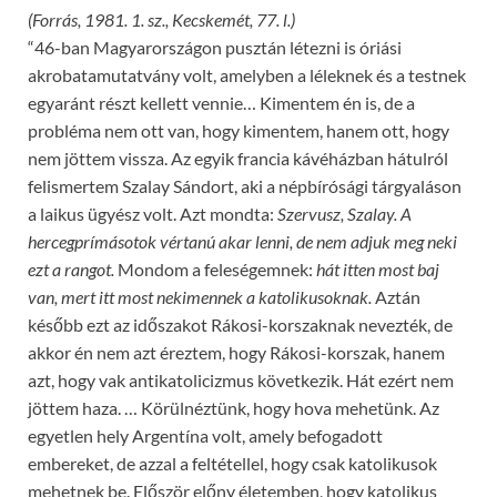
(Forrás, 1981. 1. sz., Kecskemét, 77. l.)
“46-ban Magyarországon pusztán létezni is óriási
akrobatamutatvány volt, amelyben a léleknek és a testnek
egyaránt részt kellett vennie… Kimentem én is, de a
probléma nem ott van, hogy kimentem, hanem ott, hogy
nem jöttem vissza. Az egyik francia kávéházban hátulról
felismertem Szalay Sándort, aki a népbírósági tárgyaláson
a laikus ügyész volt. Azt mondta:
Szervusz, Szalay. A
hercegprímásotok vértanú akar lenni, de nem adjuk meg neki
ezt a rangot.
Mondom a feleségemnek:
hát itten most baj
van, mert itt most nekimennek a katolikusoknak.
Aztán
később ezt az időszakot Rákosi-korszaknak nevezték, de
akkor én nem azt éreztem, hogy Rákosi-korszak, hanem
azt, hogy vak antikatolicizmus következik. Hát ezért nem
jöttem haza. … Körülnéztünk, hogy hova mehetünk. Az
egyetlen hely Argentína volt, amely befogadott
embereket, de azzal a feltétellel, hogy csak katolikusok
mehetnek be. Először előny életemben, hogy katolikus