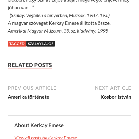
jóban van…”
(Szalay: Végtelen a tenyérben, Múzsák, 1987. 19.l.)
A magyar szöveget Kerkay Emese állította össze.
Amerikai Magyar Múzeum, 39. sz. kiadvány, 1995
TAGGED
SZALAY LAJOS
RELATED POSTS
PREVIOUS ARTICLE
NEXT ARTICLE
Amerika története
Kosbor István
About Kerkay Emese
View all posts by Kerkay Emese →