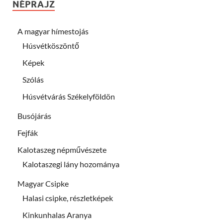
NÉPRAJZ
A magyar hímestojás
Húsvétköszöntő
Képek
Szólás
Húsvétvárás Székelyföldön
Busójárás
Fejfák
Kalotaszeg népművészete
Kalotaszegi lány hozománya
Magyar Csipke
Halasi csipke, részletképek
Kinkunhalas Aranya