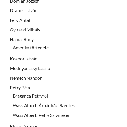
Domján József
Drahos István
Fery Antal
Gyirászi Mihály
Hajnal Rudy
Amerika története
Kosbor István
Mednyánszky László
Németh Nándor
Petry Béla
Braganca Petryről
Wass Albert: Árpádházi Szentek
Wass Albert: Petry Szívmeséi
Plugor Sándor