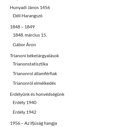
Hunyadi János 1456
Déli Harangszó
1848 – 1849
1848. március 15.
Gábor Áron
Trianoni béketárgyalások
Trianonstatisztika
Trianonrol államférfiak
Trianonról elmélkedés
Erdélyünk és honvédségünk
Erdély 1940
Erdély 1942
1956 – Az ifjúság hangja