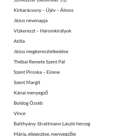
Kirkarácsony – Újév – Álmos
Jézus nevenapja
Vízkereszt – Háromkirályok
Atilla
Jézus megkeresztelkedése
Thébai Remete Szent Pál
Szent Piroska – Eirene
Szent Margit
Kánai menyegző
Boldog Özséb
Vince
Batthyány-Strattmann László herceg
Mária, eljegyzése, menyegzője