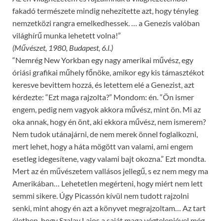
fakadó természete mindig nehezítette azt, hogy tényleg
nemzetközi rangra emelkedhessek. … a Genezis valóban
világhírű munka lehetett volna!”
(M
ű
vészet, 1980, Budapest, 6.l.)
“Nemrég New Yorkban egy nagy amerikai művész, egy
óriási grafikai műhely főnöke, amikor egy kis támasztékot
keresve bevittem hozzá, és letettem elé a Genezist, azt
kérdezte: “Ezt maga rajzolta?” Mondom: én. “Ön ismer
engem, pedig nem vagyok akkora művész, mint ön. Mi az
oka annak, hogy én önt, aki ekkora művész, nem ismerem?
Nem tudok utánajárni, de nem merek önnel foglalkozni,
mert lehet, hogy a háta mögött van valami, ami engem
esetleg idegesítene, vagy valami bajt okozna.” Ezt mondta.
Mert az én művészetem vallásos jellegű, s ez nem megy ma
Amerikában… Lehetetlen megérteni, hogy miért nem lett
semmi sikere. Úgy Picassón kívül nem tudott rajzolni
senki, mint ahogy én azt a könyvet megrajzoltam… Az tart
életben, hogy Szalay Lajos a saját maga végtelenjével még