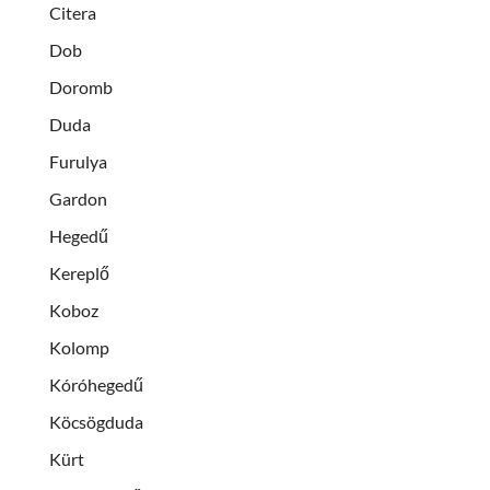
Citera
Dob
Doromb
Duda
Furulya
Gardon
Hegedű
Kereplő
Koboz
Kolomp
Kóróhegedű
Köcsögduda
Kürt