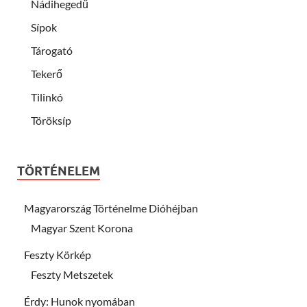
Nádihegedű
Sípok
Tárogató
Tekerő
Tilinkó
Töröksíp
TÖRTÉNELEM
Magyarország Történelme Dióhéjban
Magyar Szent Korona
Feszty Körkép
Feszty Metszetek
Érdy: Hunok nyomában