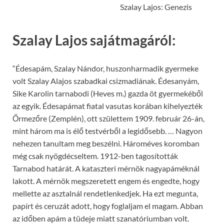
Szalay Lajos: Genezis
Szalay Lajos sajátmagáról:
“Édesapám, Szalay Nándor, huszonharmadik gyermeke
volt Szalay Alajos szabadkai csizmadiának. Édesanyám,
Sike Karolin tarnabodi (Heves m.) gazda öt gyermekéből
az egyik. Édesapámat fiatal vasutas korában kihelyezték
Őrmezőre (Zemplén), ott születtem 1909. február 26-án,
mint három ma is élő testvérből a legidősebb. … Nagyon
nehezen tanultam meg beszélni. Hároméves koromban
még csak nyögdécseltem. 1912-ben tagosították
Tarnabod határát. A kataszteri mérnök nagyapáméknál
lakott. A mérnök megszeretett engem és engedte, hogy
mellette az asztalnál rendetlenkedjek. Ha ezt megunta,
papírt és ceruzát adott, hogy foglaljam el magam. Abban
az időben apám a tüdeje miatt szanatóriumban volt.