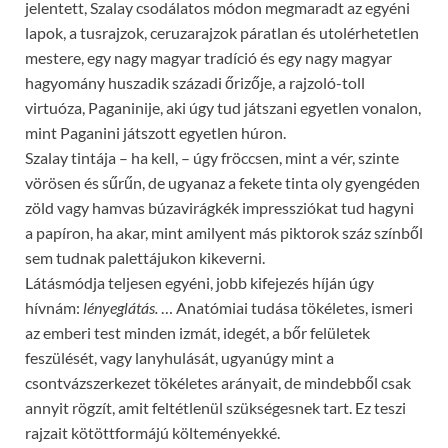
jelentett, Szalay csodálatos módon megmaradt az egyéni
lapok, a tusrajzok, ceruzarajzok páratlan és utolérhetetlen
mestere, egy nagy magyar tradíció és egy nagy magyar
hagyomány huszadik századi őrizője, a rajzoló-toll
virtuóza, Paganinije, aki úgy tud játszani egyetlen vonalon,
mint Paganini játszott egyetlen húron.
Szalay tintája – ha kell, – úgy fröccsen, mint a vér, szinte
vörösen és sűrűn, de ugyanaz a fekete tinta oly gyengéden
zöld vagy hamvas búzavirágkék impressziókat tud hagyni
a papíron, ha akar, mint amilyent más piktorok száz színből
sem tudnak palettájukon kikeverni.
Látásmódja teljesen egyéni, jobb kifejezés híján úgy
hívnám:
lényeglátás.
… Anatómiai tudása tökéletes, ismeri
az emberi test minden izmát, idegét, a bőr felületek
feszülését, vagy lanyhulását, ugyanúgy mint a
csontvázszerkezet tökéletes arányait, de mindebből csak
annyit rögzít, amit feltétlenül szükségesnek tart. Ez teszi
rajzait kötöttformájú költeményekké.