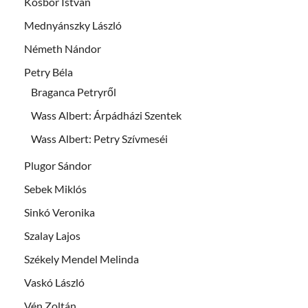
Kosbor István
Mednyánszky László
Németh Nándor
Petry Béla
Braganca Petryről
Wass Albert: Árpádházi Szentek
Wass Albert: Petry Szívmeséi
Plugor Sándor
Sebek Miklós
Sinkó Veronika
Szalay Lajos
Székely Mendel Melinda
Vaskó László
Vén Zoltán