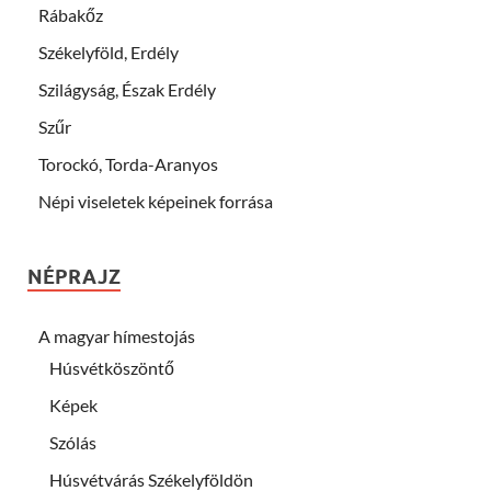
Rábakőz
Székelyföld, Erdély
Szilágyság, Észak Erdély
Szűr
Torockó, Torda-Aranyos
Népi viseletek képeinek forrása
NÉPRAJZ
A magyar hímestojás
Húsvétköszöntő
Képek
Szólás
Húsvétvárás Székelyföldön