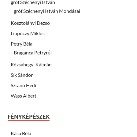
gróf Széchenyi István
gróf Széchenyi István Mondásai
Kosztolányi Dezsö
Lippóczy Miklós
Petry Béla
Braganca Petryről
Rózsahegyi Kálmán
Sík Sándor
Sztanó Hédi
Wass Albert
FÉNYKÉPÉSZEK
Kása Béla