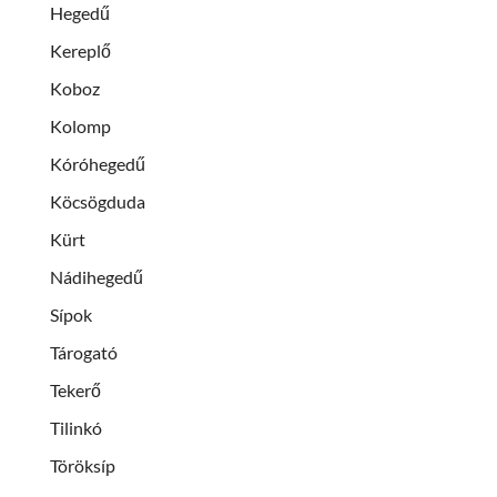
Hegedű
Kereplő
Koboz
Kolomp
Kóróhegedű
Köcsögduda
Kürt
Nádihegedű
Sípok
Tárogató
Tekerő
Tilinkó
Töröksíp