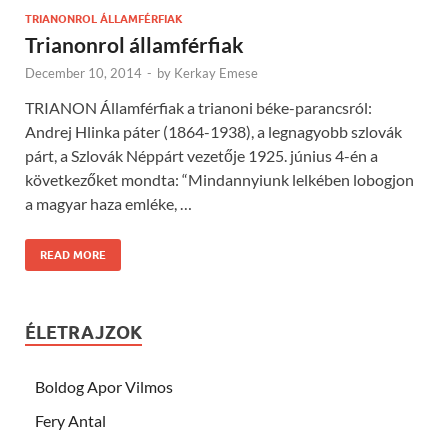
TRIANONROL ÁLLAMFÉRFIAK
Trianonrol államférfiak
December 10, 2014
-
by
Kerkay Emese
TRIANON Államférfiak a trianoni béke-parancsról:
Andrej Hlinka páter (1864-1938), a legnagyobb szlovák
párt, a Szlovák Néppárt vezetője 1925. június 4-én a
következőket mondta: “Mindannyiunk lelkében lobogjon
a magyar haza emléke, …
READ MORE
ÉLETRAJZOK
Boldog Apor Vilmos
Fery Antal