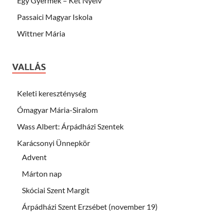
Egy Gyermek – Két Nyelv
Passaici Magyar Iskola
Wittner Mária
VALLÁS
Keleti kereszténység
Ómagyar Mária-Siralom
Wass Albert: Árpádházi Szentek
Karácsonyi Ünnepkör
Advent
Márton nap
Skóciai Szent Margit
Árpádházi Szent Erzsébet (november 19)