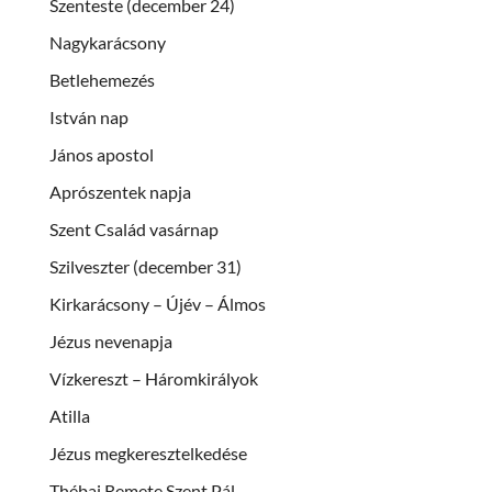
Szenteste (december 24)
Nagykarácsony
Betlehemezés
István nap
János apostol
Aprószentek napja
Szent Család vasárnap
Szilveszter (december 31)
Kirkarácsony – Újév – Álmos
Jézus nevenapja
Vízkereszt – Háromkirályok
Atilla
Jézus megkeresztelkedése
Thébai Remete Szent Pál