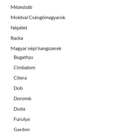
Mézesbáb
Moldvai Csángómagyarok
Népélet
Racka
Magyar népi hangszerek
Bugattyu
Cimbalom
Citera
Dob
Doromb
Duda
Furulya
Gardon