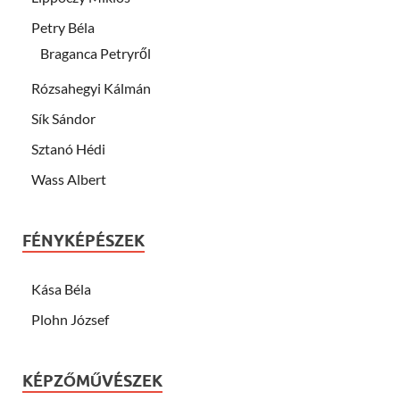
Petry Béla
Braganca Petryről
Rózsahegyi Kálmán
Sík Sándor
Sztanó Hédi
Wass Albert
FÉNYKÉPÉSZEK
Kása Béla
Plohn József
KÉPZŐMŰVÉSZEK