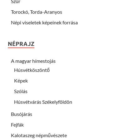
Szűr
Torockó, Torda-Aranyos
Népi viseletek képeinek forrása
NÉPRAJZ
A magyar hímestojás
Húsvétköszöntő
Képek
Szólás
Húsvétvárás Székelyföldön
Busójárás
Fejfák
Kalotaszeg népművészete