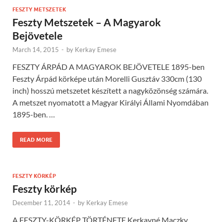
FESZTY METSZETEK
Feszty Metszetek – A Magyarok
Bejövetele
March 14, 2015
-
by
Kerkay Emese
FESZTY ÁRPÁD A MAGYAROK BEJÖVETELE 1895-ben
Feszty Árpád körképe után Morelli Gusztáv 330cm (130
inch) hosszú metszetet készített a nagyközönség számára.
A metszet nyomatott a Magyar Királyi Állami Nyomdában
1895-ben. …
READ MORE
FESZTY KÖRKÉP
Feszty körkép
December 11, 2014
-
by
Kerkay Emese
A FESZTY-KÖRKÉP TÖRTÉNETE Kerkayné Maczky