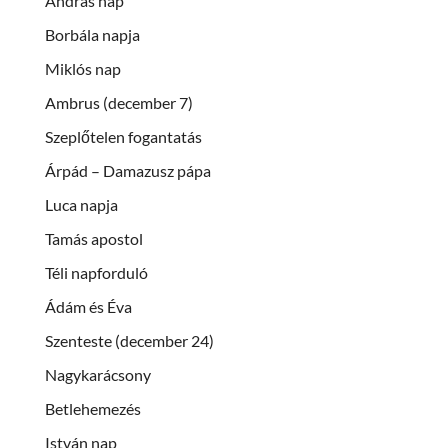
András nap
Borbála napja
Miklós nap
Ambrus (december 7)
Szeplőtelen fogantatás
Árpád – Damazusz pápa
Luca napja
Tamás apostol
Téli napforduló
Ádám és Éva
Szenteste (december 24)
Nagykarácsony
Betlehemezés
István nap