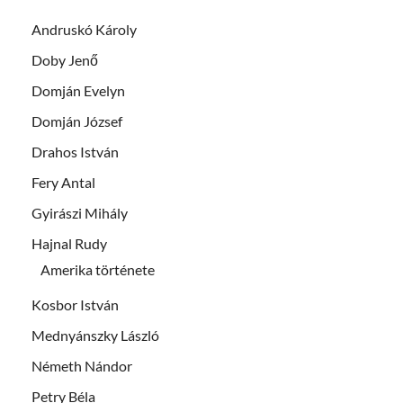
Andruskó Károly
Doby Jenő
Domján Evelyn
Domján József
Drahos István
Fery Antal
Gyirászi Mihály
Hajnal Rudy
Amerika története
Kosbor István
Mednyánszky László
Németh Nándor
Petry Béla