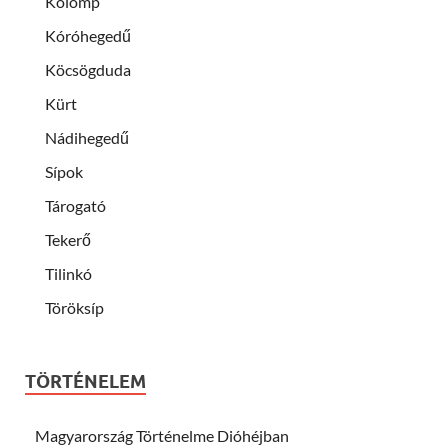
Kolomp
Kóróhegedű
Köcsögduda
Kürt
Nádihegedű
Sípok
Tárogató
Tekerő
Tilinkó
Töröksíp
TÖRTÉNELEM
Magyarország Történelme Dióhéjban