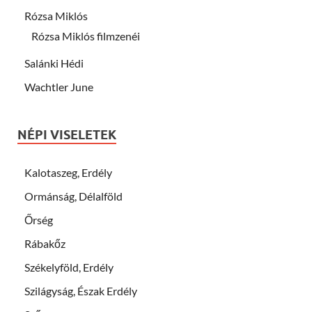
Rózsa Miklós
Rózsa Miklós filmzenéi
Salánki Hédi
Wachtler June
NÉPI VISELETEK
Kalotaszeg, Erdély
Ormánság, Délalföld
Őrség
Rábakőz
Székelyföld, Erdély
Szilágyság, Észak Erdély