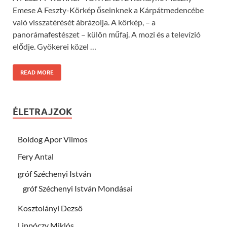
Emese A Feszty-Körkép őseinknek a Kárpátmedencébe
való visszatérését ábrázolja. A körkép, – a
panorámafestészet – külön műfaj. A mozi és a televízió
elődje. Gyökerei közel …
READ MORE
ÉLETRAJZOK
Boldog Apor Vilmos
Fery Antal
gróf Széchenyi István
gróf Széchenyi István Mondásai
Kosztolányi Dezsö
Lippóczy Miklós