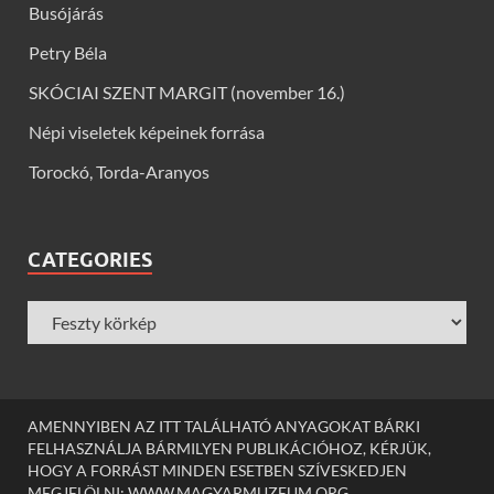
Busójárás
Petry Béla
SKÓCIAI SZENT MARGIT (november 16.)
Népi viseletek képeinek forrása
Torockó, Torda-Aranyos
CATEGORIES
AMENNYIBEN AZ ITT TALÁLHATÓ ANYAGOKAT BÁRKI
FELHASZNÁLJA BÁRMILYEN PUBLIKÁCIÓHOZ, KÉRJÜK,
HOGY A FORRÁST MINDEN ESETBEN SZÍVESKEDJEN
MEGJELÖLNI: WWW.MAGYARMUZEUM.ORG