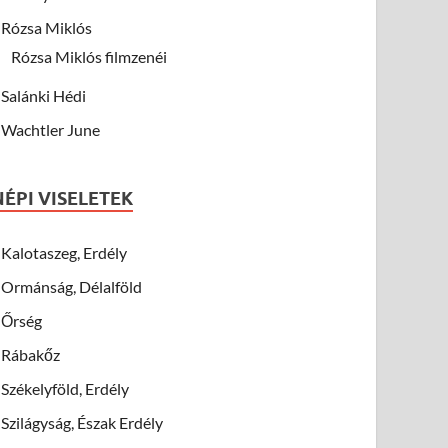
Rózsa Miklós
Rózsa Miklós filmzenéi
Salánki Hédi
Wachtler June
NÉPI VISELETEK
Kalotaszeg, Erdély
Ormánság, Délalföld
Őrség
Rábakőz
Székelyföld, Erdély
Szilágyság, Észak Erdély