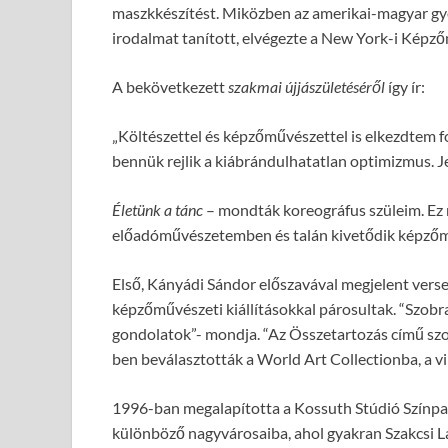
maszkkészítést. Miközben az amerikai-magyar g
irodalmat tanított, elvégezte a New York-i Képz
A bekövetkezett
szakmai újjászületéséről
így ír:
„Költészettel és képzőművészettel is elkezdtem f
bennük rejlik a kiábrándulhatatlan optimizmus. 
Életünk a tánc
– mondták koreográfus szüleim. Ez
előadóművészetemben és talán kivetődik képzőmű
Első, Kányádi Sándor előszavával megjelent verses
képzőművészeti kiállításokkal párosultak. “Szo
gondolatok”- mondja. “Az Összetartozás című s
ben beválasztották a World Art Collectionba, a vi
1996-ban megalapította a Kossuth Stúdió Színpad
különböző nagyvárosaiba, ahol gyakran Szakcsi Lak