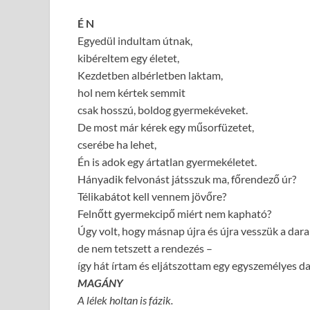
É N
Egyedül indultam útnak,
kibéreltem egy életet,
Kezdetben albérletben laktam,
hol nem kértek semmit
csak hosszú, boldog gyermekéveket.
De most már kérek egy műsorfüzetet,
cserébe ha lehet,
Én is adok egy ártatlan gyermekéletet.
Hányadik felvonást játsszuk ma, főrendező úr?
Télikabátot kell vennem jövőre?
Felnőtt gyermekcipő miért nem kapható?
Úgy volt, hogy másnap újra és újra vesszük a dara
de nem tetszett a rendezés –
így hát írtam és eljátszottam egy egyszemélyes d
MAGÁNY
A lélek holtan is fázik.