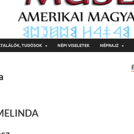
LTALÁLÓK, TUDÓSOK
NÉPI VISELETEK
NÉPRAJZ
a
 MELINDA
ász