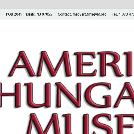
ú
POB 2049 Passaic, NJ 07055
Contact: magyar@magyar.org
Tel: 1 973 4
r Múzeum