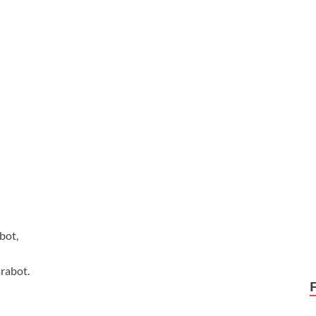
bot,
arabot.