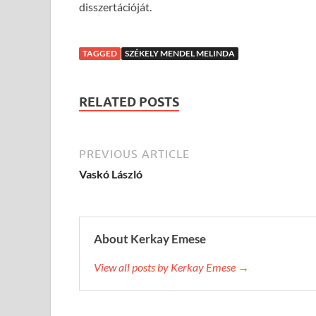
disszertációját.
TAGGED
SZÉKELY MENDEL MELINDA
RELATED POSTS
PREVIOUS ARTICLE
Vaskó László
About Kerkay Emese
View all posts by Kerkay Emese →