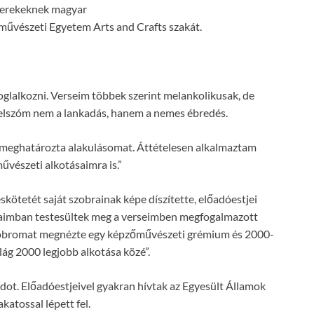
yerekeknek magyar
őművészeti Egyetem Arts and Crafts szakát.
oglalkozni. Verseim többek szerint melankolikusak, de
Jelszóm nem a lankadás, hanem a nemes ébredés.
 meghatározta alakulásomat. Áttételesen alkalmaztam
vészeti alkotásaimra is.”
kötetét saját szobrainak képe díszítette, előadóestjei
braimban testesültek meg a verseimben megfogalmazott
zobromat megnézte egy képzőművészeti grémium és 2000-
lág 2000 legjobb alkotása közé”.
ot. Előadóestjeivel gyakran hívtak az Egyesült Államok
atossal lépett fel.