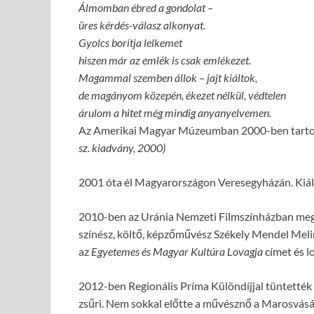
Álmomban ébred a gondolat –
üres kérdés-válasz alkonyat.
Gyolcs borítja lelkemet
hiszen már az emlék is csak emlékezet.
Magammal szemben állok – jajt kiáltok,
de magányom közepén, ékezet nélkül, védtelen
árulom a hitet még mindig anyanyelvemen.
Az Amerikai Magyar Múzeumban 2000-ben tartott 
sz. kiadvány, 2000)
2001 óta él Magyarországon Veresegyházán. Kiállít,
2010-ben az Uránia Nemzeti Filmszínházban megr
színész, költő, képzőművész Székely Mendel Meli
az
Egyetemes és Magyar Kultúra Lovagja
címet és l
2012-ben Regionális Príma Különdíjjal tüntették 
zsűri. Nem sokkal előtte a művésznő a Marosvás