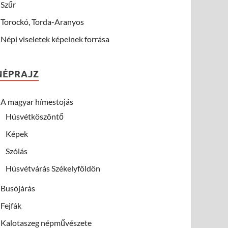
Szűr
Torockó, Torda-Aranyos
Népi viseletek képeinek forrása
NÉPRAJZ
A magyar hímestojás
Húsvétköszöntő
Képek
Szólás
Húsvétvárás Székelyföldön
Busójárás
Fejfák
Kalotaszeg népművészete