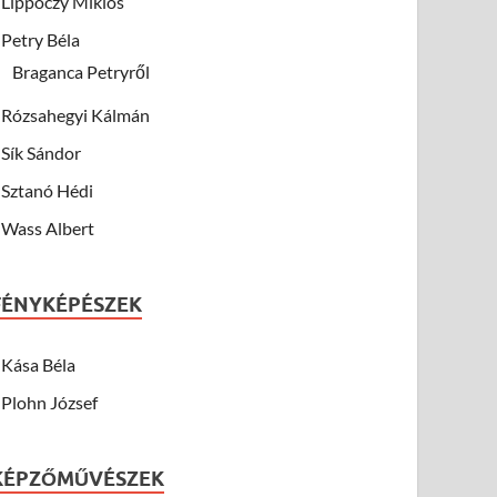
Lippóczy Miklós
Petry Béla
Braganca Petryről
Rózsahegyi Kálmán
Sík Sándor
Sztanó Hédi
Wass Albert
FÉNYKÉPÉSZEK
Kása Béla
Plohn József
KÉPZŐMŰVÉSZEK