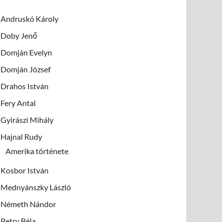
Andruskó Károly
Doby Jenő
Domján Evelyn
Domján József
Drahos István
Fery Antal
Gyirászi Mihály
Hajnal Rudy
Amerika története
Kosbor István
Mednyánszky László
Németh Nándor
Petry Béla