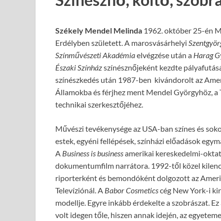
Székely Mendel Melinda
1962. október 25-én M
Erdélyben született. A marosvásárhelyi
Szentgyör
Színművészeti Akadémia
elvégzése után a
Harag G
Északi Színház
színésznőjeként kezdte pályafutásá
színészkedés után 1987-ben kivándorolt az Amer
Államokba és férjhez ment Mendel Györgyhöz, a
technikai szerkesztőjéhez.
Művészi tevékenysége az USA-ban színes és soko
estek, egyéni fellépések, színházi előadások egym
A
Business is business
amerikai kereskedelmi-oktatá
dokumentumfilm narrátora. 1992-től közel kilenc
riporterként és bemondóként dolgozott az Amer
Televíziónál. A
Babor Cosmetics
cég New York-i ki
modellje. Egyre inkább érdekelte a szobrászat. E
volt idegen tőle, hiszen annak idején, az egyetem