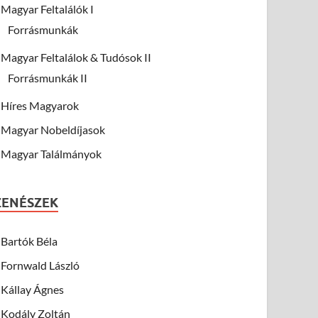
Magyar Feltalálók I
Forrásmunkák
Magyar Feltalálok & Tudósok II
Forrásmunkák II
Híres Magyarok
Magyar Nobeldíjasok
Magyar Találmányok
ZENÉSZEK
Bartók Béla
Fornwald László
Kállay Ágnes
Kodály Zoltán