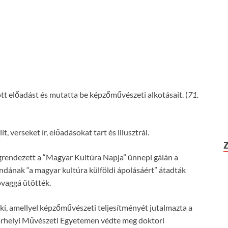
előadást és mutatta be képzőművészeti alkotásait. (
71.
 verseket ír, előadásokat tart és illusztrál.
endezett a “Magyar Kultúra Napja” ünnepi gálán a
ndának “a magyar kultúra külföldi ápolásáért” átadták
ovaggá ütötték.
ki, amellyel képzőművészeti teljesítményét jutalmazta a
árhelyi Művészeti Egyetemen védte meg doktori