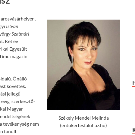
arosvásárhelyen,
gyi István
yörgy Szatmári
t. Két év
ikai Egyesült
 Time magazin
ldalú. Önálló
ást követték.
si jellegű
 évig szerkesztő-
ikai Magyar
rendeltségének
Székely Mendel Melinda
z a tevékenység nem
(erdokertesfaluhaz.hu)
en tanult