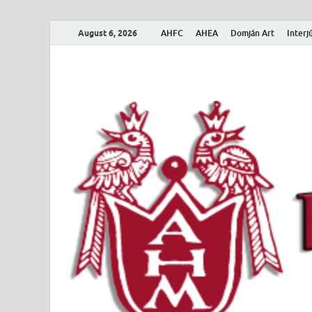
August 6, 2026
AHFC
AHEA
Domján Art
Interj
Amerikai Magya
Amerikai Magyar Múzeum