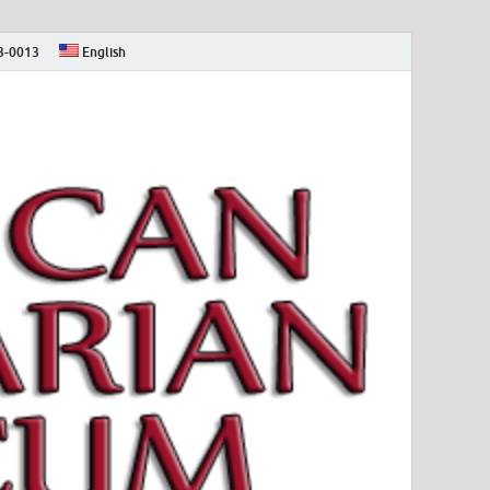
73-0013
English