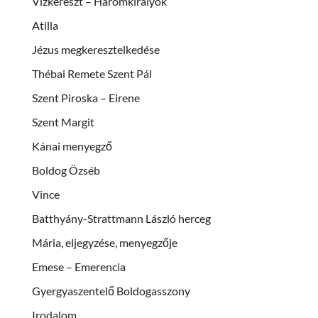
Vízkereszt – Háromkirályok
Atilla
Jézus megkeresztelkedése
Thébai Remete Szent Pál
Szent Piroska – Eirene
Szent Margit
Kánai menyegző
Boldog Özséb
Vince
Batthyány-Strattmann László herceg
Mária, eljegyzése, menyegzője
Emese – Emerencia
Gyergyaszentelő Boldogasszony
Irodalom