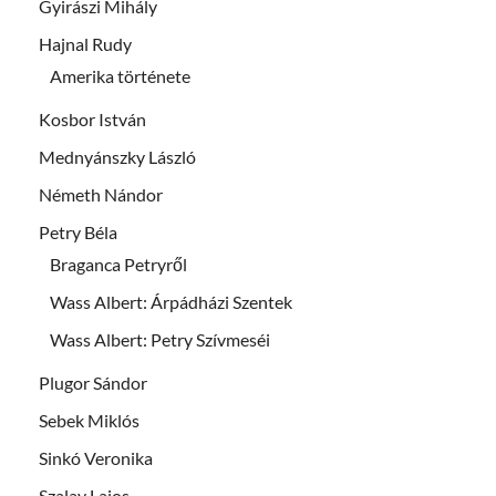
Gyirászi Mihály
Hajnal Rudy
Amerika története
Kosbor István
Mednyánszky László
Németh Nándor
Petry Béla
Braganca Petryről
Wass Albert: Árpádházi Szentek
Wass Albert: Petry Szívmeséi
Plugor Sándor
Sebek Miklós
Sinkó Veronika
Szalay Lajos