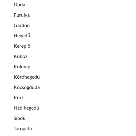
Duda
Furulya
Gardon
Hegedű
Kereplő
Koboz
Kolomp
Kóróhegedű
Köcsögduda
Kürt
Nádihegedű
Sípok
Tárogató