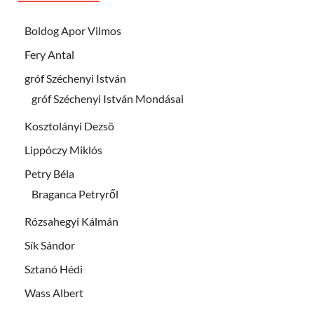
Boldog Apor Vilmos
Fery Antal
gróf Széchenyi István
gróf Széchenyi István Mondásai
Kosztolányi Dezsö
Lippóczy Miklós
Petry Béla
Braganca Petryről
Rózsahegyi Kálmán
Sík Sándor
Sztanó Hédi
Wass Albert