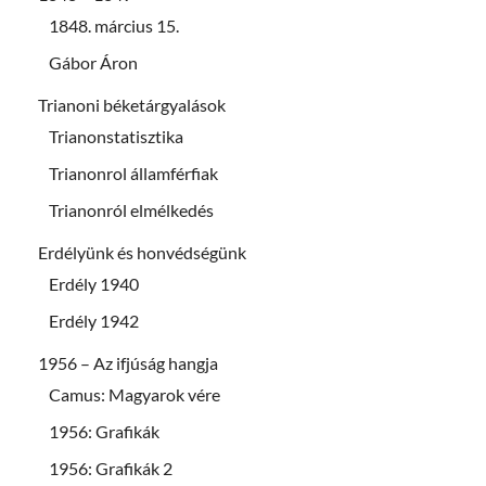
1848. március 15.
Gábor Áron
Trianoni béketárgyalások
Trianonstatisztika
Trianonrol államférfiak
Trianonról elmélkedés
Erdélyünk és honvédségünk
Erdély 1940
Erdély 1942
1956 – Az ifjúság hangja
Camus: Magyarok vére
1956: Grafikák
1956: Grafikák 2