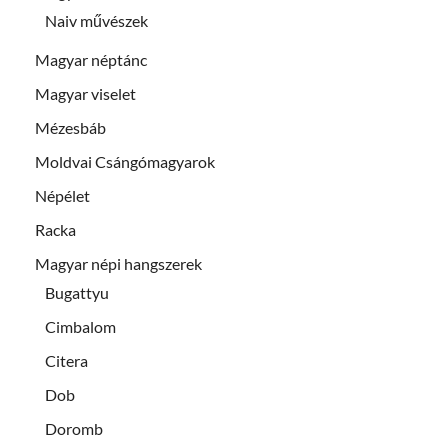
Naiv művészek
Magyar néptánc
Magyar viselet
Mézesbáb
Moldvai Csángómagyarok
Népélet
Racka
Magyar népi hangszerek
Bugattyu
Cimbalom
Citera
Dob
Doromb