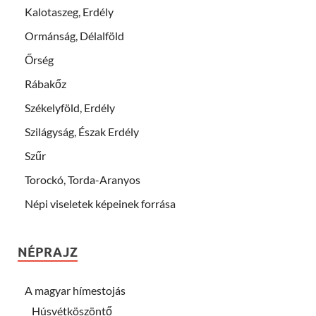
Kalotaszeg, Erdély
Ormánság, Délalföld
Őrség
Rábakőz
Székelyföld, Erdély
Szilágyság, Észak Erdély
Szűr
Torockó, Torda-Aranyos
Népi viseletek képeinek forrása
NÉPRAJZ
A magyar hímestojás
Húsvétköszöntő