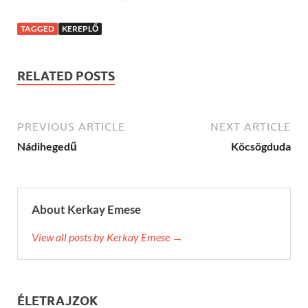
TAGGED
KEREPLŐ
RELATED POSTS
PREVIOUS ARTICLE
NEXT ARTICLE
Nádihegedű
Köcsögduda
About Kerkay Emese
View all posts by Kerkay Emese →
ÉLETRAJZOK