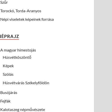
Szűr
Torockó, Torda-Aranyos
Népi viseletek képeinek forrása
NÉPRAJZ
A magyar hímestojás
Húsvétköszöntő
Képek
Szólás
Húsvétvárás Székelyföldön
Busójárás
Fejfák
Kalotaszeg népművészete