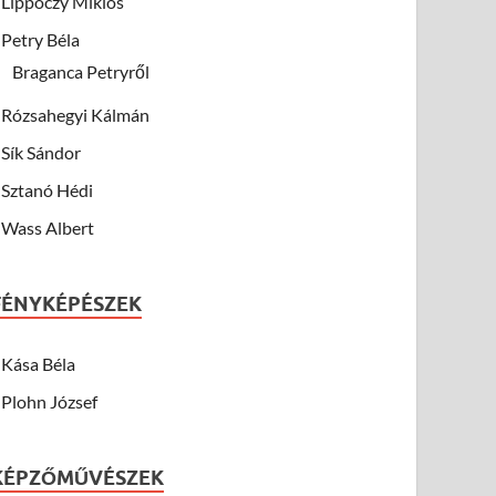
Lippóczy Miklós
Petry Béla
Braganca Petryről
Rózsahegyi Kálmán
Sík Sándor
Sztanó Hédi
Wass Albert
FÉNYKÉPÉSZEK
Kása Béla
Plohn József
KÉPZŐMŰVÉSZEK