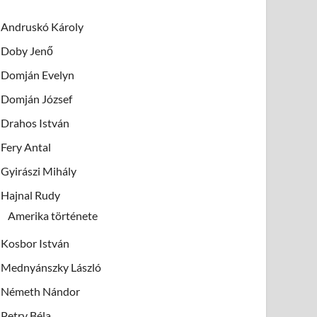
Andruskó Károly
Doby Jenő
Domján Evelyn
Domján József
Drahos István
Fery Antal
Gyirászi Mihály
Hajnal Rudy
Amerika története
Kosbor István
Mednyánszky László
Németh Nándor
Petry Béla