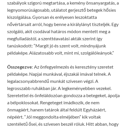
szabályok szigorú megtartása, a kemény önsanyargatás, a
legnyomorúságosabb, utálatot gerjesztő betegek hősies
kiszolgálása. Gyorsan és erélyesen leszoktatta
nővértársait arról, hogy benne a királylányt tiszteljék. Egy
szolgáló, akit csodával határos módon mentett meg a
megfulladástól, a szenttéavatási akták szerint így
tanúskodott: “Margit jó és szent volt, mindnyájunk
példaképe. Alázatosabb volt, mint mi, szolgálóleányok.”
Összegezve
: Az önfegyelmezés és keresztény szeretet
példaképe. Napjai munkával, éjszakái imával telnek. A
legalacsonyabbrendű munkát szívesen végzi. A
legrosszabb ruhákban jár. A legkeményebben vezekel.
Szeretettel és önfeláldozóan gondozza a betegeket, ápolja
a bélpoklosokat. Rengeteget imádkozik, de nem
önmagáért, hanem tatárok által feldúlt Egyházáért,
népéért. “Jól meggondolta elméjében” kik voltak
szentéletű ősei, és szívesen beszél róluk. Hitt abban, hogy