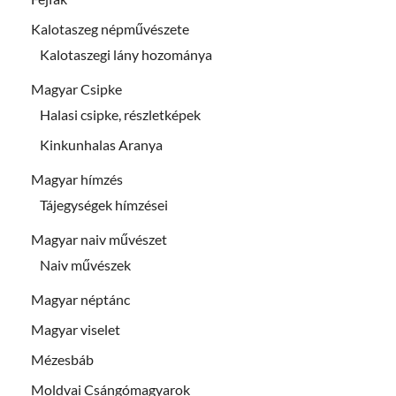
Kalotaszeg népművészete
Kalotaszegi lány hozománya
Magyar Csipke
Halasi csipke, részletképek
Kinkunhalas Aranya
Magyar hímzés
Tájegységek hímzései
Magyar naiv művészet
Naiv művészek
Magyar néptánc
Magyar viselet
Mézesbáb
Moldvai Csángómagyarok