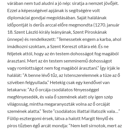
várában nem tud aludni a jó nép: siratja a nemzet jövőjét.
Ezzel a képességével apjának is segítségére volt
diplomáciai gondjai megoldásában. Saját halálának
időpontját is derűs arccal előre megmondta (1270. január
18. Szent László király leányának, Szent Piroskának
ünnepe) és rendelkezett: “Temessetek engem a karba, ahol
imádkozni szoktam, a Szent Kereszt oltára elé. És ne
féljetek attól, hogy az én testem dohosságot fog magából
árasztani. Mert az én testem semminemű dohosságot
vagy romlottságot nem fog magából árasztani.” Így írják le
halálát: “A benne lévő tűz, az Istenszerelemnek a tüze az ő
szívében felgyullada.” Hetekig csak egy kendővel van
letakarva: “Az ő orcája csodálatos fényességgel
megfényesedék, és vala ő szemének alatt oly igen szép
világosság, mintha megaranyozták volna az ő orcáját
szemének alatta.” Teste “csodálatos illattal illatozik vala…”
Fülöp esztergomi érsek, látva a halott Margit fénylő és
piros tűzben égő arcát mondja: “Nem kell sírnotok, mert az