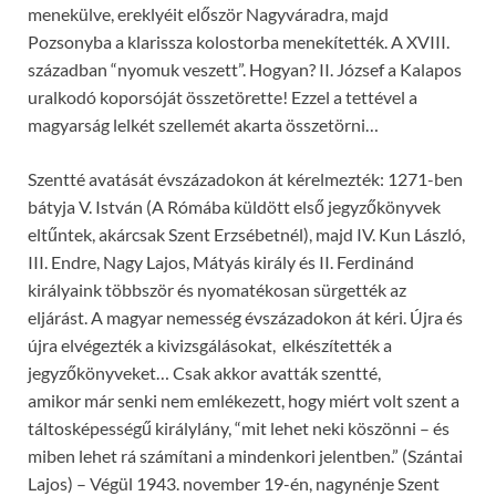
menekülve, ereklyéit először Nagyváradra, majd
Pozsonyba a klarissza kolostorba menekítették. A XVIII.
században “nyomuk veszett”. Hogyan? II. József a Kalapos
uralkodó koporsóját összetörette! Ezzel a tettével a
magyarság lelkét szellemét akarta összetörni…
Szentté avatását évszázadokon át kérelmezték: 1271-ben
bátyja V. István (A Rómába küldött első jegyzőkönyvek
eltűntek, akárcsak Szent Erzsébetnél), majd IV. Kun László,
III. Endre, Nagy Lajos, Mátyás király és II. Ferdinánd
királyaink többször és nyomatékosan sürgették az
eljárást. A magyar nemesség évszázadokon át kéri. Újra és
újra elvégezték a kivizsgálásokat, elkészítették a
jegyzőkönyveket… Csak akkor avatták szentté,
amikor már senki nem emlékezett, hogy miért volt szent a
táltosképességű királylány, “mit lehet neki köszönni – és
miben lehet rá számítani a mindenkori jelentben.” (Szántai
Lajos) – Végül 1943. november 19-én, nagynénje Szent