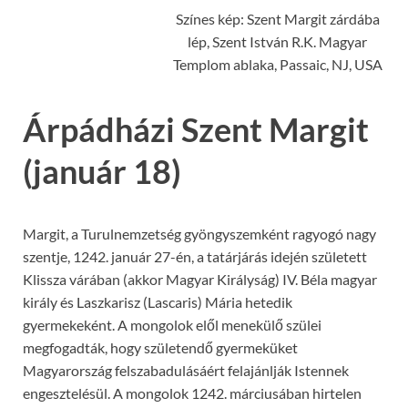
Színes kép: Szent Margit zárdába
lép, Szent István R.K. Magyar
Templom ablaka, Passaic, NJ, USA
Árpádházi Szent Margit
(január 18)
Margit, a Turulnemzetség gyöngyszemként ragyogó nagy
szentje, 1242. január 27-én, a tatárjárás idején született
Klissza várában (akkor Magyar Királyság) IV. Béla magyar
király és Laszkarisz (Lascaris) Mária hetedik
gyermekeként. A mongolok elől menekülő szülei
megfogadták, hogy születendő gyermeküket
Magyarország felszabadulásáért felajánlják Istennek
engesztelésül. A mongolok 1242. márciusában hirtelen