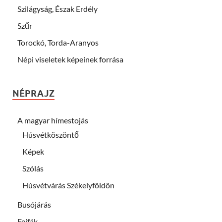
Szilágyság, Észak Erdély
Szűr
Torockó, Torda-Aranyos
Népi viseletek képeinek forrása
NÉPRAJZ
A magyar hímestojás
Húsvétköszöntő
Képek
Szólás
Húsvétvárás Székelyföldön
Busójárás
Fejfák