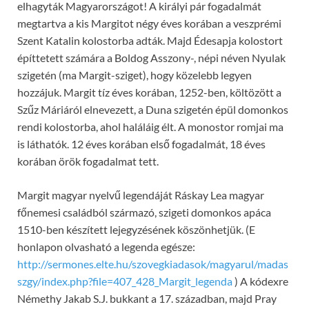
elhagyták Magyarországot! A királyi pár fogadalmát
megtartva a kis Margitot négy éves korában a veszprémi
Szent Katalin kolostorba adták. Majd Édesapja kolostort
építtetett számára a Boldog Asszony-, népi néven Nyulak
szigetén (ma Margit-sziget), hogy közelebb legyen
hozzájuk. Margit tíz éves korában, 1252-ben, költözött a
Szűz Máriáról elnevezett, a Duna szigetén épül domonkos
rendi kolostorba, ahol haláláig élt. A monostor romjai ma
is láthatók. 12 éves korában első fogadalmát, 18 éves
korában örök fogadalmat tett.
Margit magyar nyelvű legendáját Ráskay Lea magyar
főnemesi családból származó, szigeti domonkos apáca
1510-ben készített lejegyzésének köszönhetjük. (E
honlapon olvasható a legenda egésze:
http://sermones.elte.hu/szovegkiadasok/magyarul/madas
szgy/index.php?file=407_428_Margit_legenda
) A kódexre
Némethy Jakab S.J. bukkant a 17. században, majd Pray