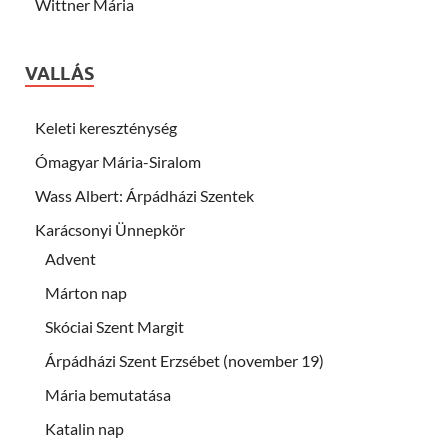
Wittner Mária
VALLÁS
Keleti kereszténység
Ómagyar Mária-Siralom
Wass Albert: Árpádházi Szentek
Karácsonyi Ünnepkör
Advent
Márton nap
Skóciai Szent Margit
Árpádházi Szent Erzsébet (november 19)
Mária bemutatása
Katalin nap