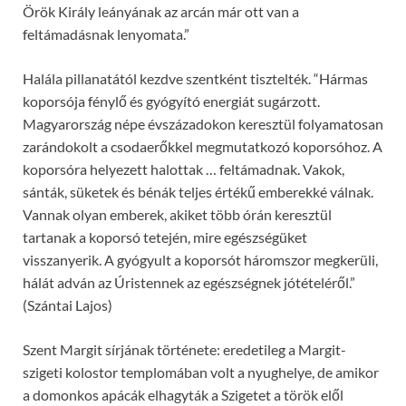
Örök Király leányának az arcán már ott van a
feltámadásnak lenyomata.”
Halála pillanatától kezdve szentként tisztelték. “Hármas
koporsója fénylő és gyógyító energiát sugárzott.
Magyarország népe évszázadokon keresztül folyamatosan
zarándokolt a csodaerőkkel megmutatkozó koporsóhoz. A
koporsóra helyezett halottak … feltámadnak. Vakok,
sánták, süketek és bénák teljes értékű emberekké válnak.
Vannak olyan emberek, akiket több órán keresztül
tartanak a koporsó tetején, mire egészségüket
visszanyerik. A gyógyult a koporsót háromszor megkerüli,
hálát adván az Úristennek az egészségnek jótételéről.”
(Szántai Lajos)
Szent Margit sírjának története: eredetileg a Margit-
szigeti kolostor templomában volt a nyughelye, de amikor
a domonkos apácák elhagyták a Szigetet a török elől