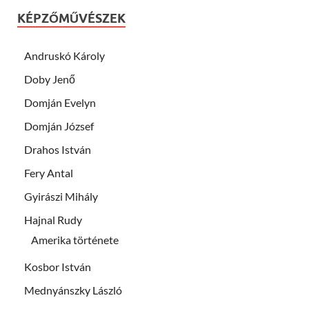
KÉPZŐMŰVÉSZEK
Andruskó Károly
Doby Jenő
Domján Evelyn
Domján József
Drahos István
Fery Antal
Gyirászi Mihály
Hajnal Rudy
Amerika története
Kosbor István
Mednyánszky László