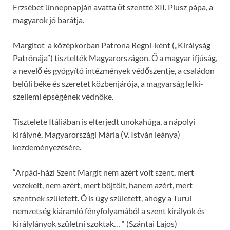
Erzsébet ünnepnapján avatta őt szentté XII. Piusz pápa, a
magyarok jó barátja.
Margitot a középkorban Patrona Regni-ként („Királyság
Patrónája”) tisztelték Magyarországon. Ő a magyar ifjúság,
a nevelő és gyógyító intézmények védőszentje, a családon
belüli béke és szeretet közbenjárója, a magyarság lelki-
szellemi épségének védnöke.
Tisztelete Itáliában is elterjedt unokahúga, a nápolyi
királyné, Magyarországi Mária (V. István leánya)
kezdeményezésére.
“Arpád-házi Szent Margit nem azért volt szent, mert
vezekelt, nem azért, mert böjtölt, hanem azért, mert
szentnek született. Ő is úgy született, ahogy a Turul
nemzetség kiáramló fényfolyamából a szent királyok és
királylányok születni szoktak… “ (Szántai Lajos)