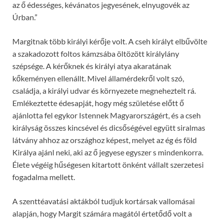
az ő édességes, kévánatos jegyesének, elnyugovék az
Úrban.”
Margitnak több királyi kérője volt. A cseh királyt elbűvölte
a szakadozott foltos kámzsába öltözött királylány
szépsége. A kérőknek és királyi atya akaratának
kőkeményen ellenállt. Mivel államérdekről volt szó,
családja, a királyi udvar és környezete megneheztelt rá.
Emlékeztette édesapját, hogy még születése előtt ő
ajánlotta fel egykor Istennek Magyarországért, és a cseh
királyság összes kincsével és dicsőségével együtt siralmas
látvány ahhoz az országhoz képest, melyet az ég és föld
Királya ajánl neki, aki az ő jegyese egyszer s mindenkorra.
Élete végéig hűségesen kitartott önként vállalt szerzetesi
fogadalma mellett.
A szenttéavatási aktákból tudjuk kortársak vallomásai
alapján, hogy Margit számára magától értetődő volt a