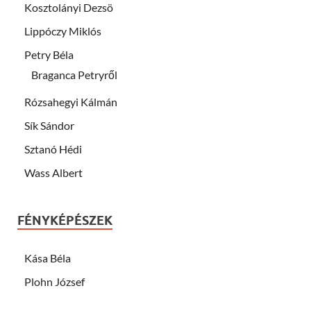
Kosztolányi Dezsö
Lippóczy Miklós
Petry Béla
Braganca Petryről
Rózsahegyi Kálmán
Sík Sándor
Sztanó Hédi
Wass Albert
FÉNYKÉPÉSZEK
Kása Béla
Plohn József