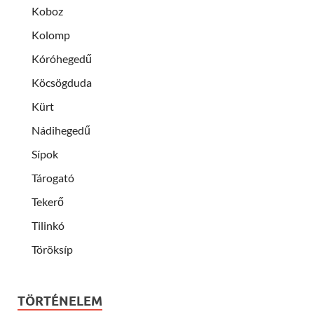
Koboz
Kolomp
Kóróhegedű
Köcsögduda
Kürt
Nádihegedű
Sípok
Tárogató
Tekerő
Tilinkó
Töröksíp
TÖRTÉNELEM