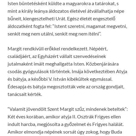
Isten büntetésként küldte a magyarokra a tatárokat, s
mint a király leánya áldozatos életével átvállalhatja népe
bűneit, kiengesztelheti Urát. Egész életét engesztelő
áldozatként fogta fel: “Istent szeretni, magamat megvetni,
senkit meg nem utálni, senkit meg nem ítélni”.
Margit rendkívüli erőkkel rendelkezett. Népéért,
családjáért, az Egyházért vállalt szenvedéseinek
jutalmaként imáit meghallgatta Isten. Közbenjárására
csodás gyógyulások történtek. Imája következtében Atyja
és bátyja, a későbbi V. István kibékültek egymással.
Édesapja és bátyja megosztották vele az ország gondjait,
tanácsait kérték.
“Valamit jövendölt Szent Margit szűz, mindenek beteltek”:
Két éves korában, amikor atyja II. Osztrák Frigyes ellen
indult harcba, megjósolta a győzelmet és Frigyes halálát.
Amikor elmondja népének sorsát úgy zokog, hogy Buda