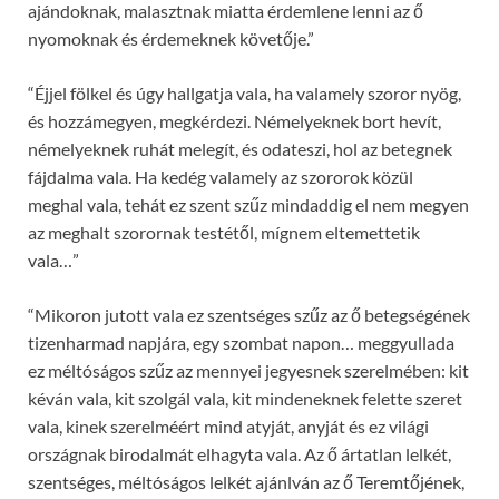
ajándoknak, malasztnak miatta érdemlene lenni az ő
nyomoknak és érdemeknek követője.”
“Éjjel fölkel és úgy hallgatja vala, ha valamely szoror nyög,
és hozzámegyen, megkérdezi. Némelyeknek bort hevít,
némelyeknek ruhát melegít, és odateszi, hol az betegnek
fájdalma vala. Ha kedég valamely az szororok közül
meghal vala, tehát ez szent szűz mindaddig el nem megyen
az meghalt szorornak testétől, mígnem eltemettetik
vala…”
“Mikoron jutott vala ez szentséges szűz az ő betegségének
tizenharmad napjára, egy szombat napon… meggyullada
ez méltóságos szűz az mennyei jegyesnek szerelmében: kit
kéván vala, kit szolgál vala, kit mindeneknek felette szeret
vala, kinek szerelméért mind atyját, anyját és ez világi
országnak birodalmát elhagyta vala. Az ő ártatlan lelkét,
szentséges, méltóságos lelkét ajánlván az ő Teremtőjének,