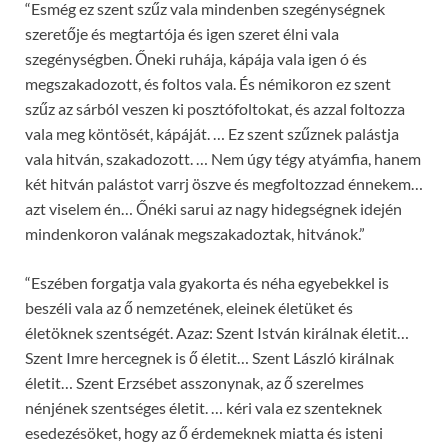
“Esmég ez szent szűz vala mindenben szegénységnek
szeretője és megtartója és igen szeret élni vala
szegénységben. Őneki ruhája, kápája vala igen ó és
megszakadozott, és foltos vala. És némikoron ez szent
szűz az sárból veszen ki posztófoltokat, és azzal foltozza
vala meg köntösét, kápáját. … Ez szent szűznek palástja
vala hitván, szakadozott. … Nem úgy tégy atyámfia, hanem
két hitván palástot varrj öszve és megfoltozzad énnekem…
azt viselem én… Őnéki sarui az nagy hidegségnek idején
mindenkoron valának megszakadoztak, hitvánok.”
“Eszében forgatja vala gyakorta és néha egyebekkel is
beszéli vala az ő nemzetének, eleinek életüket és
életöknek szentségét. Azaz: Szent István királnak életit…
Szent Imre hercegnek is ő életit… Szent László királnak
életit… Szent Erzsébet asszonynak, az ő szerelmes
nénjének szentséges életit. … kéri vala ez szenteknek
esedezésöket, hogy az ő érdemeknek miatta és isteni