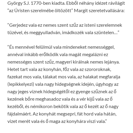
György S.J. 1770-ben kiadta. Ebből néhány idézet rávilágít
“az Úristen szerelmébe öltözött” Margit szeretetvallására:
“Gerjedez vala ez nemes szent szűz az isteni szerelemnek
tüzével, és meggyulladván, imádkozék vala szüntelen…”
“És mennével felülmúl vala mindeneket nemességgel,
annéval inkább erőlködik vala magát megalázni ez
nemességes szent szűz, magyeri királnak nemes lejánya.
Hetet tart vala az konyhán, főz vala az szororoknak,
fazekat mos vala, tálakat mos vala, az halakat megfaralja
(lepikkelyezi) vala nagy hidegségnek idején, úgyhogy az
nagy jeges víznek hidegségétől ez gyenge szűznek az ő
kezének bőre meghasadoz vala és a vér kijű vala az ő
kezéből, és némikoron bekötik vala az ő kezét az ő nagy
fájdalmáért. Az konyhát megsepri, fát hord vala hátán,
vizet merét vala és ő maga az konyhára viszi vala.”