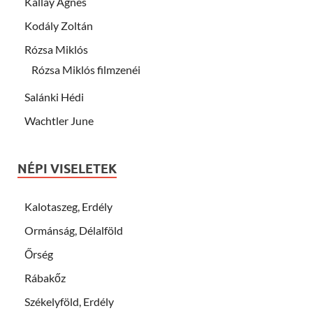
Kállay Ágnes
Kodály Zoltán
Rózsa Miklós
Rózsa Miklós filmzenéi
Salánki Hédi
Wachtler June
NÉPI VISELETEK
Kalotaszeg, Erdély
Ormánság, Délalföld
Őrség
Rábakőz
Székelyföld, Erdély