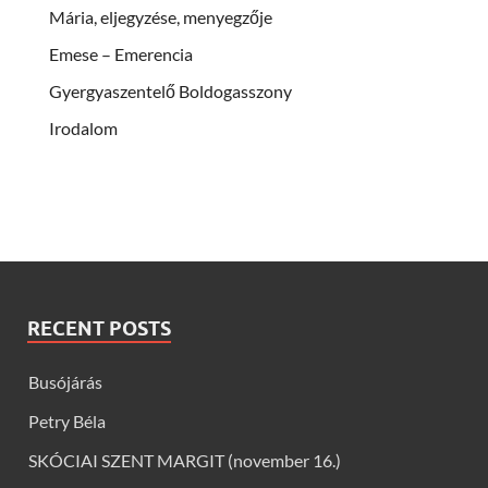
Mária, eljegyzése, menyegzője
Emese – Emerencia
Gyergyaszentelő Boldogasszony
Irodalom
RECENT POSTS
Busójárás
Petry Béla
SKÓCIAI SZENT MARGIT (november 16.)