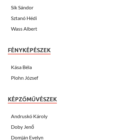
Sík Sándor
Sztanó Hédi
Wass Albert
FÉNYKÉPÉSZEK
Kása Béla
Plohn József
KÉPZŐMŰVÉSZEK
Andruskó Károly
Doby Jenő
Domján Evelyn