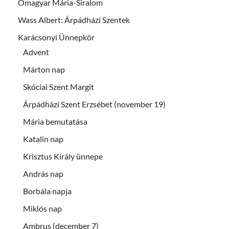
Ómagyar Mária-Siralom
Wass Albert: Árpádházi Szentek
Karácsonyi Ünnepkör
Advent
Márton nap
Skóciai Szent Margit
Árpádházi Szent Erzsébet (november 19)
Mária bemutatása
Katalin nap
Krisztus Király ünnepe
András nap
Borbála napja
Miklós nap
Ambrus (december 7)