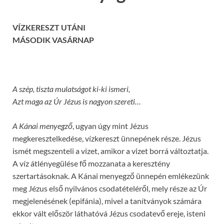
VÍZKERESZT UTÁNI
MÁSODIK VASÁRNAP
A szép, tiszta mulatságot ki-ki ismeri,
Azt maga az Úr Jézus is nagyon szereti…
A Kánai menyegző
, ugyan úgy mint Jézus
megkeresztelkedése, vízkereszt ünnepének része. Jézus
ismét megszenteli a vizet, amikor a vizet borrá változtatja.
A víz átlényegülése fő mozzanata a keresztény
szertartásoknak. A Kánai menyegző ünnepén emlékezünk
meg Jézus első nyilvános csodatételéről, mely része az Úr
megjelenésének (epifánia), mivel a tanítványok számára
ekkor vált először láthatóvá Jézus csodatevő ereje, isteni