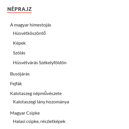
NÉPRAJZ
A magyar hímestojás
Húsvétköszöntő
Képek
Szólás
Húsvétvárás Székelyföldön
Busójárás
Fejfák
Kalotaszeg népművészete
Kalotaszegi lány hozománya
Magyar Csipke
Halasi csipke, részletképek