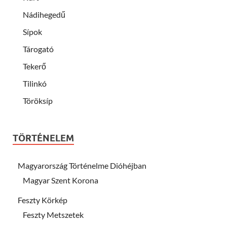
Nádihegedű
Sípok
Tárogató
Tekerő
Tilinkó
Töröksíp
TÖRTÉNELEM
Magyarország Történelme Dióhéjban
Magyar Szent Korona
Feszty Körkép
Feszty Metszetek