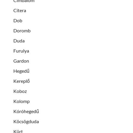
Cimbalom
Citera
Dob
Doromb
Duda
Furulya
Gardon
Hegedű
Kereplő
Koboz
Kolomp
Kóróhegedű
Köcsögduda
Kürt