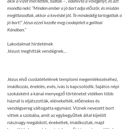
akik a vizet merítették, tudták – , odahívta a vőlegényt, és azt
mondta neki: “Minden ember a jó bort adja először, és miután
megittasodtak, akkor a kevésbé jót. Te mindeddig tartogattak a
jó bort!” Jézus ezzel kezdte meg csodajeleit a galileai
Kánában.”
Lakodalmat hirdetének
Jézust meghítták vendégnek…
Jézus első csodatételének templomi megemlékezéséhez,
imádkozás, éneklés, evés, ivás is kapcsolódik. Sajátos népi
szokásként a kánai menyegző történetet vidéken több
háznál is eljátszották, elénekelték, előénekes és
vendégsereg váltogatta egymást. Víznek nevezett bort
vittek a szobába, amit az egybegyűltek által kijelölt
násznagy megáldott, énekeltek, imádkoztak, majd