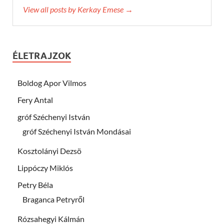
View all posts by Kerkay Emese →
ÉLETRAJZOK
Boldog Apor Vilmos
Fery Antal
gróf Széchenyi István
gróf Széchenyi István Mondásai
Kosztolányi Dezsö
Lippóczy Miklós
Petry Béla
Braganca Petryről
Rózsahegyi Kálmán