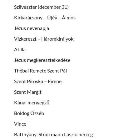
Szilveszter (december 31)
Kirkarácsony – Újév – Álmos
Jézus nevenapja
Vízkereszt – Háromkirályok
Atilla
Jézus megkeresztelkedése
Thébai Remete Szent Pál
Szent Piroska – Eirene
Szent Margit
Kánai menyegző
Boldog Özséb
Vince
Batthyány-Strattmann László herceg