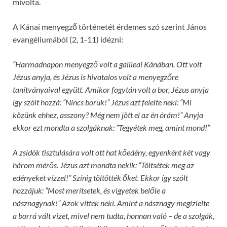
mivolta.
A Kánai menyegző történetét érdemes szó szerint János
evangéliumából (2, 1-11) idézni:
“Harmadnapon menyegző volt a galileai Kánában. Ott volt
Jézus anyja, és Jézus is hivatalos volt a menyegzőre
tanítványaival együtt. Amikor fogytán volt a bor, Jézus anyja
így szólt hozzá: “Nincs boruk!” Jézus azt felelte neki: “Mi
közünk ehhez, asszony? Még nem jött el az én órám!” Anyja
ekkor ezt mondta a szolgáknak: “Tegyétek meg, amint mond!”
A zsidók tisztulására volt ott hat kőedény, egyenként két vagy
három mérős. Jézus azt mondta nekik: “Töltsétek meg az
edényeket vízzel!” Színig töltötték őket. Ekkor így szólt
hozzájuk: “Most merítsetek, és vigyetek belőle a
násznagynak!” Azok vittek neki. Amint a násznagy megízlelte
a borrá vált vizet, mivel nem tudta, honnan való – de a szolgák,