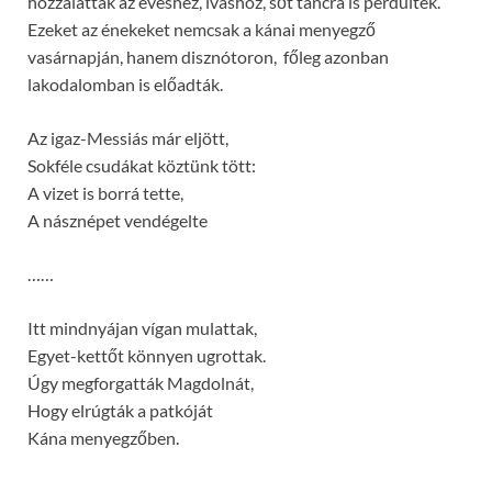
hozzáláttak az evéshez, iváshoz, sőt táncra is perdültek.
Ezeket az énekeket nemcsak a kánai menyegző
vasárnapján, hanem disznótoron, főleg azonban
lakodalomban is előadták.
Az igaz-Messiás már eljött,
Sokféle csudákat köztünk tött:
A vizet is borrá tette,
A násznépet vendégelte
……
Itt mindnyájan vígan mulattak,
Egyet-kettőt könnyen ugrottak.
Úgy megforgatták Magdolnát,
Hogy elrúgták a patkóját
Kána menyegzőben.