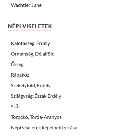
Wachtler June
NÉPI VISELETEK
Kalotaszeg, Erdély
Ormánság, Délalföld
Őrség
Rábakőz
Székelyföld, Erdély
Szilágyság, Észak Erdély
Szűr
Torockó, Torda-Aranyos
Népi viseletek képeinek forrása