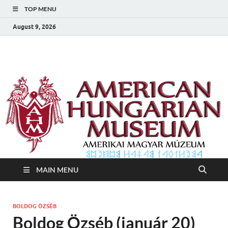
TOP MENU
August 9, 2026
Amerikai Magyar
Amerikai Magyar Múzeum
Múzeum
MAIN MENU
BOLDOG ÖZSÉB
Boldog Özséb (január 20)