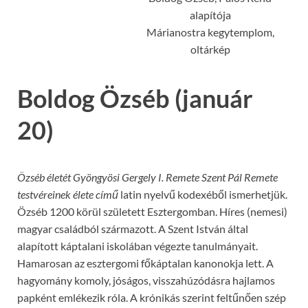
alapítója
Márianostra kegytemplom,
oltárkép
Boldog Özséb (január
20)
Özséb életét Gyöngyösi Gergely I. Remete Szent Pál Remete
testvéreinek élete című
latin nyelvű kodexéből ismerhetjük.
Özséb 1200 körül született Esztergomban. Híres (nemesi)
magyar családból származott. A Szent István által
alapított káptalani iskolában végezte tanulmányait.
Hamarosan az esztergomi főkáptalan kanonokja lett. A
hagyomány komoly, jóságos, visszahúzódásra hajlamos
papként emlékezik róla. A krónikás szerint feltűnően szép