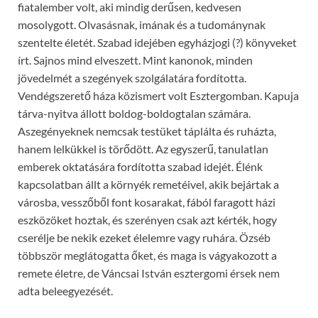
fiatalember volt, aki mindig derűsen, kedvesen
mosolygott. Olvasásnak, imának és a tudománynak
szentelte életét. Szabad idejében egyházjogi (?) könyveket
írt. Sajnos mind elveszett. Mint kanonok, minden
jövedelmét a szegények szolgálatára fordította.
Vendégszerető háza közismert volt Esztergomban. Kapuja
tárva-nyitva állott boldog-boldogtalan számára.
Aszegényeknek nemcsak testüket táplálta és ruházta,
hanem lelkükkel is törődött. Az egyszerű, tanulatlan
emberek oktatására fordította szabad idejét. Élénk
kapcsolatban állt a környék remetéivel, akik bejártak a
városba, vesszőből font kosarakat, fából faragott házi
eszközöket hoztak, és szerényen csak azt kérték, hogy
cserélje be nekik ezeket élelemre vagy ruhára. Özséb
többször meglátogatta őket, és maga is vágyakozott a
remete életre, de Váncsai István esztergomi érsek nem
adta beleegyezését.