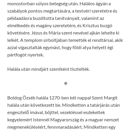
monostorban súlyos betegség után. Halálos ágyán a
szabályok pontos megtartására, a testvéri szeretetre és
példaadásra buzdította tanítványait, valamint az
elmélkedés és magány szeretetére, és Krisztus buzgó
követésére. Jézus és Mária szent nevével ajkán lehelte ki
lelkét. A templom sírboltjában temették el rendtársai, akik
azzal vigasztalták egymást, hogy földi atya helyett égi
pártfogót nyertek.
Halála után mindjárt szentként tisztelték.
✵
Boldog Özséb halála 1270-ben két nappal Szent Margit
halála után következett be. Mindketten a tatárjárás után
engesztelő imával, böjttel, vezekléssel esdekeltek
kegyelemért Istennél Magyarország és a magyar nemzet
megmeneküléséért, fennmaradásáért. Mindketten egy