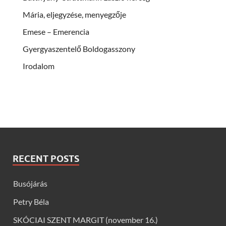
Mária, eljegyzése, menyegzője
Emese – Emerencia
Gyergyaszentelő Boldogasszony
Irodalom
RECENT POSTS
Busójárás
Petry Béla
SKÓCIAI SZENT MARGIT (november 16.)