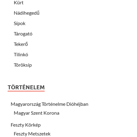
Kürt
Nádihegedű
Sípok
Tárogató
Tekerő
Tilinkó
Töröksíp
TÖRTÉNELEM
Magyarország Történelme Dióhéjban
Magyar Szent Korona
Feszty Körkép
Feszty Metszetek