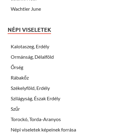
Wachtler June
NÉPI VISELETEK
Kalotaszeg, Erdély
Ormánság, Délalföld
Őrség
Rábakőz
Székelyföld, Erdély
Szilágyság, Észak Erdély
Szűr
Torockó, Torda-Aranyos
Népi viseletek képeinek forrása