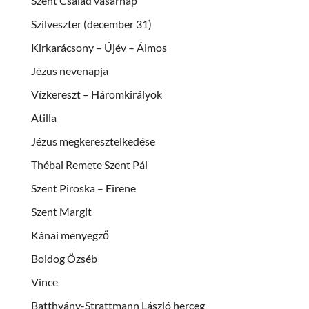
Szent Család vasárnap
Szilveszter (december 31)
Kirkarácsony – Újév – Álmos
Jézus nevenapja
Vízkereszt – Háromkirályok
Atilla
Jézus megkeresztelkedése
Thébai Remete Szent Pál
Szent Piroska – Eirene
Szent Margit
Kánai menyegző
Boldog Özséb
Vince
Batthyány-Strattmann László herceg