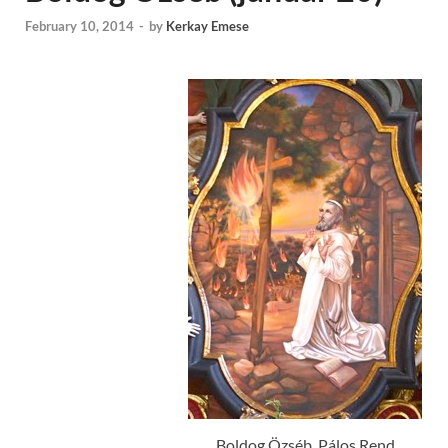
February 10, 2014
-
by
Kerkay Emese
Boldog Özséb, Pálos Rend