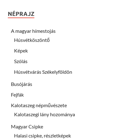
NÉPRAJZ
A magyar hímestojás
Húsvétköszöntő
Képek
Szólás
Húsvétvárás Székelyföldön
Busójárás
Fejfák
Kalotaszeg népművészete
Kalotaszegi lány hozománya
Magyar Csipke
Halasi csipke, részletképek