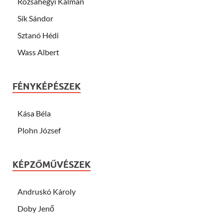
Rózsahegyi Kálmán
Sík Sándor
Sztanó Hédi
Wass Albert
FÉNYKÉPÉSZEK
Kása Béla
Plohn József
KÉPZŐMŰVÉSZEK
Andruskó Károly
Doby Jenő