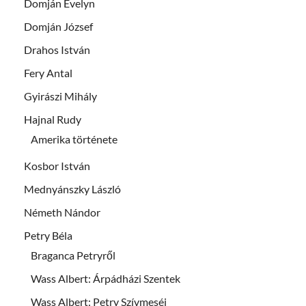
Domján Evelyn
Domján József
Drahos István
Fery Antal
Gyirászi Mihály
Hajnal Rudy
Amerika története
Kosbor István
Mednyánszky László
Németh Nándor
Petry Béla
Braganca Petryről
Wass Albert: Árpádházi Szentek
Wass Albert: Petry Szívmeséi