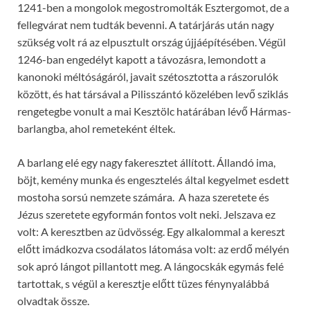
1241-ben a mongolok megostromolták Esztergomot, de a
fellegvárat nem tudták bevenni. A tatárjárás után nagy
szükség volt rá az elpusztult ország újjáépítésében. Végül
1246-ban engedélyt kapott a távozásra, lemondott a
kanonoki méltóságáról, javait szétosztotta a rászorulók
között, és hat társával a Pilisszántó közelében levő sziklás
rengetegbe vonult a mai Kesztölc határában lévő Hármas-
barlangba, ahol remeteként éltek.
A barlang elé egy nagy fakeresztet állított. Állandó ima,
böjt, kemény munka és engesztelés által kegyelmet esdett
mostoha sorsú nemzete számára. A haza szeretete és
Jézus szeretete egyformán fontos volt neki. Jelszava ez
volt: A keresztben az üdvösség. Egy alkalommal a kereszt
előtt imádkozva csodálatos látomása volt: az erdő mélyén
sok apró lángot pillantott meg. A lángocskák egymás felé
tartottak, s végül a keresztje előtt tüzes fénynyalábbá
olvadtak össze.