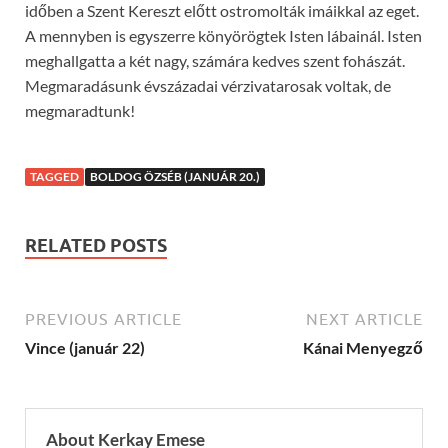
időben a Szent Kereszt előtt ostromolták imáikkal az eget.
A mennyben is egyszerre könyörögtek Isten lábainál. Isten
meghallgatta a két nagy, számára kedves szent fohászát.
Megmaradásunk évszázadai vérzivatarosak voltak, de
megmaradtunk!
TAGGED
BOLDOG ÖZSÉB (JANUÁR 20.)
RELATED POSTS
PREVIOUS ARTICLE
NEXT ARTICLE
Vince (január 22)
Kánai Menyegző
About Kerkay Emese