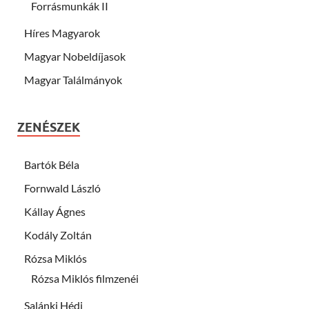
Forrásmunkák II
Híres Magyarok
Magyar Nobeldíjasok
Magyar Találmányok
ZENÉSZEK
Bartók Béla
Fornwald László
Kállay Ágnes
Kodály Zoltán
Rózsa Miklós
Rózsa Miklós filmzenéi
Salánki Hédi