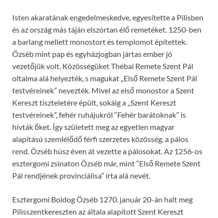
Isten akaratának engedelmeskedve, egyesítette a Pilisben
és az ország más táján elszórtan élő remetéket. 1250-ben
a barlang mellett monostort és templomot építettek.
Özséb mint pap és egyházjogban jártas ember jó
vezetőjük volt. Közösségüket Thébai Remete Szent Pál
oltalma alá helyezték, s magukat „Első Remete Szent Pál
testvéreinek” nevezték. Mivel az első monostor a Szent
Kereszt tiszteletére épült, sokáig a „Szent Kereszt
testvéreinek”, fehér ruhájukról “Fehér barátoknak” is
hívták őket. Így született meg az egyetlen magyar
alapítású szemlélődő férfi szerzetes közösség, a pálos
rend. Özséb húsz éven át vezette a pálosokat. Az 1256-os
esztergomi zsinaton Özséb már, mint “Első Remete Szent
Pál rendjének provinciálisa” írta alá nevét.
Esztergomi Boldog Özséb 1270. január 20-án halt meg
Pilisszentkereszten az általa alapított Szent Kereszt