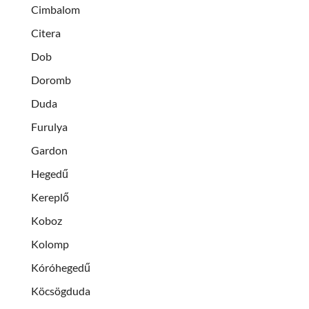
Cimbalom
Citera
Dob
Doromb
Duda
Furulya
Gardon
Hegedű
Kereplő
Koboz
Kolomp
Kóróhegedű
Köcsögduda