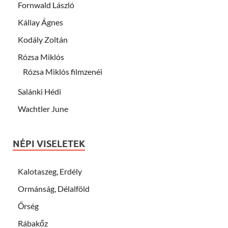
Fornwald László
Kállay Ágnes
Kodály Zoltán
Rózsa Miklós
Rózsa Miklós filmzenéi
Salánki Hédi
Wachtler June
NÉPI VISELETEK
Kalotaszeg, Erdély
Ormánság, Délalföld
Őrség
Rábakőz