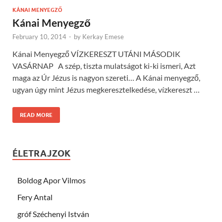
KÁNAI MENYEGZŐ
Kánai Menyegző
February 10, 2014
-
by
Kerkay Emese
Kánai Menyegző VÍZKERESZT UTÁNI MÁSODIK
VASÁRNAP A szép, tiszta mulatságot ki-ki ismeri, Azt
maga az Úr Jézus is nagyon szereti… A Kánai menyegző,
ugyan úgy mint Jézus megkeresztelkedése, vízkereszt …
READ MORE
ÉLETRAJZOK
Boldog Apor Vilmos
Fery Antal
gróf Széchenyi István