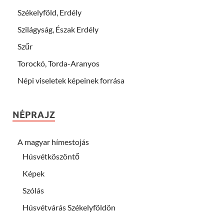
Székelyföld, Erdély
Szilágyság, Észak Erdély
Szűr
Torockó, Torda-Aranyos
Népi viseletek képeinek forrása
NÉPRAJZ
A magyar hímestojás
Húsvétköszöntő
Képek
Szólás
Húsvétvárás Székelyföldön