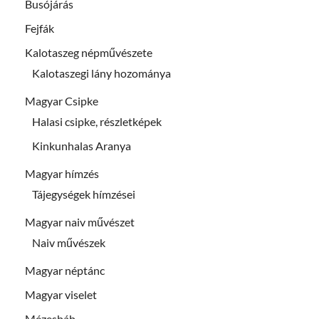
Busójárás
Fejfák
Kalotaszeg népművészete
Kalotaszegi lány hozománya
Magyar Csipke
Halasi csipke, részletképek
Kinkunhalas Aranya
Magyar hímzés
Tájegységek hímzései
Magyar naiv művészet
Naiv művészek
Magyar néptánc
Magyar viselet
Mézesbáb