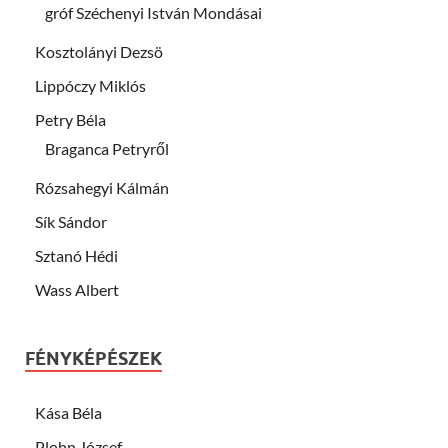
gróf Széchenyi István Mondásai
Kosztolányi Dezsö
Lippóczy Miklós
Petry Béla
Braganca Petryről
Rózsahegyi Kálmán
Sík Sándor
Sztanó Hédi
Wass Albert
FÉNYKÉPÉSZEK
Kása Béla
Plohn József