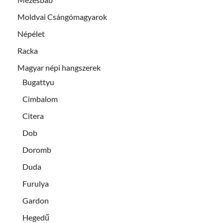
Moldvai Csángómagyarok
Népélet
Racka
Magyar népi hangszerek
Bugattyu
Cimbalom
Citera
Dob
Doromb
Duda
Furulya
Gardon
Hegedű