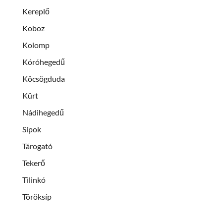
Kereplő
Koboz
Kolomp
Kóróhegedű
Köcsögduda
Kürt
Nádihegedű
Sípok
Tárogató
Tekerő
Tilinkó
Töröksíp