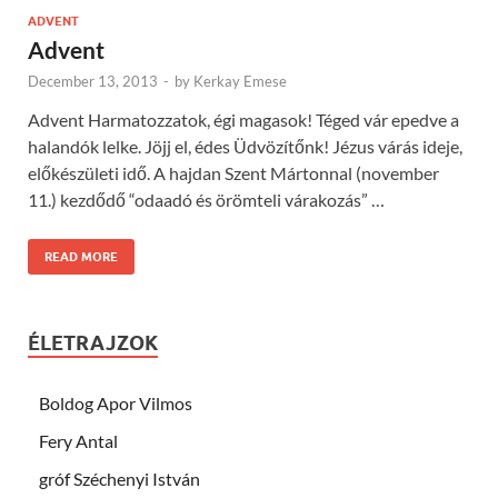
ADVENT
Advent
December 13, 2013
-
by
Kerkay Emese
Advent Harmatozzatok, égi magasok! Téged vár epedve a
halandók lelke. Jöjj el, édes Üdvözítőnk! Jézus várás ideje,
előkészületi idő. A hajdan Szent Mártonnal (november
11.) kezdődő “odaadó és örömteli várakozás” …
READ MORE
ÉLETRAJZOK
Boldog Apor Vilmos
Fery Antal
gróf Széchenyi István