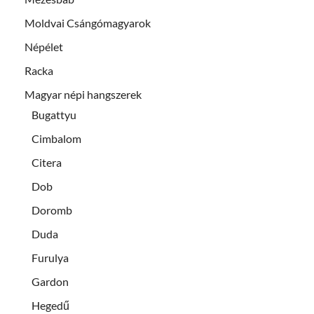
Moldvai Csángómagyarok
Népélet
Racka
Magyar népi hangszerek
Bugattyu
Cimbalom
Citera
Dob
Doromb
Duda
Furulya
Gardon
Hegedű