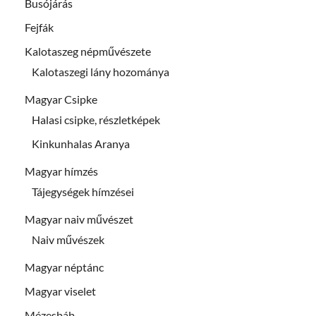
Busójárás
Fejfák
Kalotaszeg népművészete
Kalotaszegi lány hozománya
Magyar Csipke
Halasi csipke, részletképek
Kinkunhalas Aranya
Magyar hímzés
Tájegységek hímzései
Magyar naiv művészet
Naiv művészek
Magyar néptánc
Magyar viselet
Mézesbáb