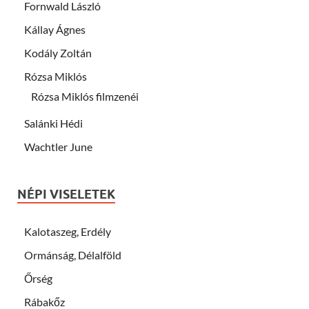
Fornwald László
Kállay Ágnes
Kodály Zoltán
Rózsa Miklós
Rózsa Miklós filmzenéi
Salánki Hédi
Wachtler June
NÉPI VISELETEK
Kalotaszeg, Erdély
Ormánság, Délalföld
Őrség
Rábakőz