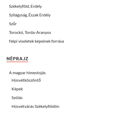
Székelyföld, Erdély
Szilágyság, Észak Erdély
Szűr
Torockó, Torda-Aranyos
Népi viseletek képeinek forrása
NÉPRAJZ
A magyar hímestojás
Húsvétköszöntő
Képek
Szólás
Húsvétvárás Székelyföldön