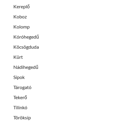
Kereplő
Koboz
Kolomp
Kóróhegedű
Köcsögduda
Kürt
Nádihegedű
Sípok
Tárogató
Tekerő
Tilinkó
Töröksíp