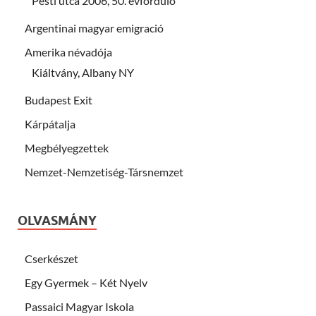
Pesti utca 2006, 50. évforduló
Argentinai magyar emigració
Amerika névadója
Kiáltvány, Albany NY
Budapest Exit
Kárpátalja
Megbélyegzettek
Nemzet-Nemzetiség-Társnemzet
OLVASMÁNY
Cserkészet
Egy Gyermek – Két Nyelv
Passaici Magyar Iskola