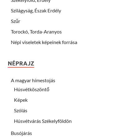
Szilágyság, Észak Erdély
Szűr
Torockó, Torda-Aranyos
Népi viseletek képeinek forrása
NÉPRAJZ
A magyar hímestojás
Húsvétköszöntő
Képek
Szólás
Húsvétvárás Székelyföldön
Busójárás