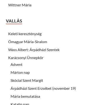
Wittner Mária
VALLÁS
Keleti kereszténység
Ómagyar Mária-Siralom
Wass Albert: Árpádházi Szentek
Karácsonyi Ünnepkör
Advent
Márton nap
Skóciai Szent Margit
Árpádházi Szent Erzsébet (november 19)
Mária bemutatása
Katalin nap