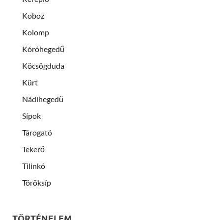
Koboz
Kolomp
Kóróhegedű
Köcsögduda
Kürt
Nádihegedű
Sípok
Tárogató
Tekerő
Tilinkó
Töröksíp
TÖRTÉNELEM