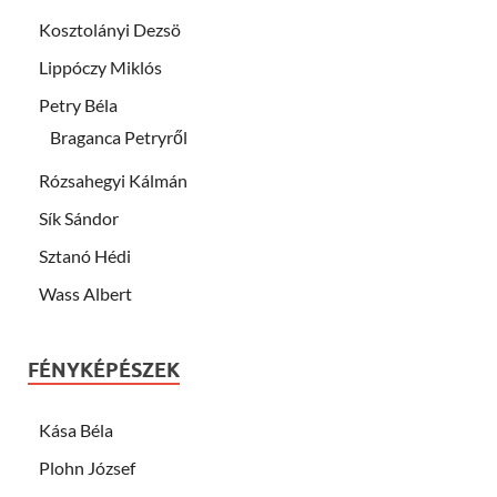
Kosztolányi Dezsö
Lippóczy Miklós
Petry Béla
Braganca Petryről
Rózsahegyi Kálmán
Sík Sándor
Sztanó Hédi
Wass Albert
FÉNYKÉPÉSZEK
Kása Béla
Plohn József