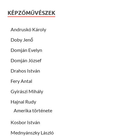
KÉPZŐMŰVÉSZEK
Andruskó Károly
Doby Jenő
Domján Evelyn
Domján József
Drahos István
Fery Antal
Gyirászi Mihály
Hajnal Rudy
Amerika története
Kosbor István
Mednyánszky László