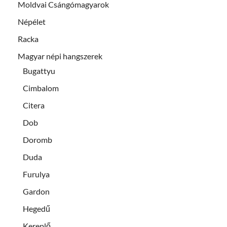
Moldvai Csángómagyarok
Népélet
Racka
Magyar népi hangszerek
Bugattyu
Cimbalom
Citera
Dob
Doromb
Duda
Furulya
Gardon
Hegedű
Kereplő