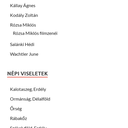
Kállay Ágnes
Kodály Zoltán
Rózsa Miklós
Rózsa Miklós filmzenéi
Salánki Hédi
Wachtler June
NÉPI VISELETEK
Kalotaszeg, Erdély
Ormánság, Délalföld
Őrség
Rábakőz
Székelyföld, Erdély