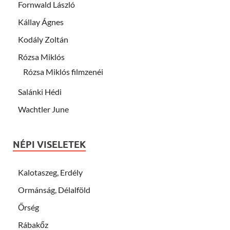
Fornwald László
Kállay Ágnes
Kodály Zoltán
Rózsa Miklós
Rózsa Miklós filmzenéi
Salánki Hédi
Wachtler June
NÉPI VISELETEK
Kalotaszeg, Erdély
Ormánság, Délalföld
Őrség
Rábakőz