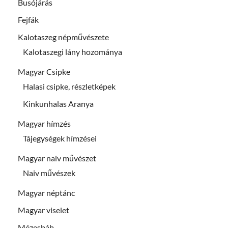
Busójárás
Fejfák
Kalotaszeg népművészete
Kalotaszegi lány hozománya
Magyar Csipke
Halasi csipke, részletképek
Kinkunhalas Aranya
Magyar hímzés
Tájegységek hímzései
Magyar naiv művészet
Naiv művészek
Magyar néptánc
Magyar viselet
Mézesbáb