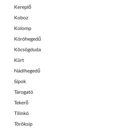
Kereplő
Koboz
Kolomp
Kóróhegedű
Köcsögduda
Kürt
Nádihegedű
Sípok
Tárogató
Tekerő
Tilinkó
Töröksíp