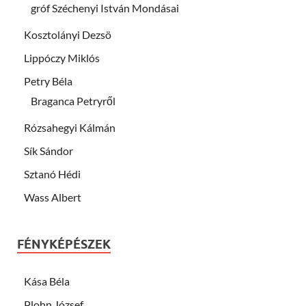
gróf Széchenyi István Mondásai
Kosztolányi Dezsö
Lippóczy Miklós
Petry Béla
Braganca Petryről
Rózsahegyi Kálmán
Sík Sándor
Sztanó Hédi
Wass Albert
FÉNYKÉPÉSZEK
Kása Béla
Plohn József