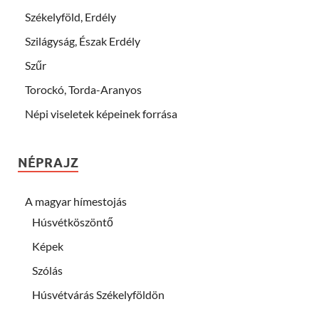
Székelyföld, Erdély
Szilágyság, Észak Erdély
Szűr
Torockó, Torda-Aranyos
Népi viseletek képeinek forrása
NÉPRAJZ
A magyar hímestojás
Húsvétköszöntő
Képek
Szólás
Húsvétvárás Székelyföldön