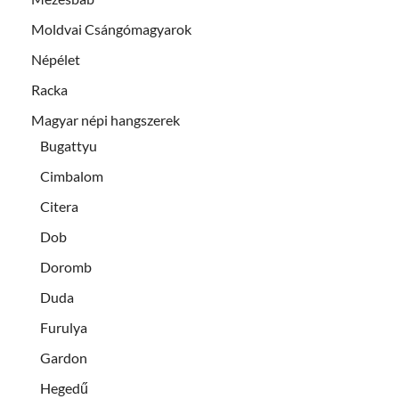
Moldvai Csángómagyarok
Népélet
Racka
Magyar népi hangszerek
Bugattyu
Cimbalom
Citera
Dob
Doromb
Duda
Furulya
Gardon
Hegedű