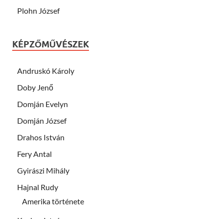
Plohn József
KÉPZŐMŰVÉSZEK
Andruskó Károly
Doby Jenő
Domján Evelyn
Domján József
Drahos István
Fery Antal
Gyirászi Mihály
Hajnal Rudy
Amerika története