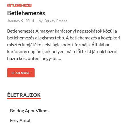
BETLEHEMEZÉS
Betlehemezés
January 9, 2014
-
by
Kerkay Emese
Betlehemezés A magyar karácsonyi népszokások közül a
betlehemezés a legismertebb. A betlehemezés a középkori
misztériumjátékok elvilágiasodott formája. Általában
karácsony napján (sok helyen már előtte is) járnak házról
házra köszönteni négy-öt …
READ MORE
ÉLETRAJZOK
Boldog Apor Vilmos
Fery Antal