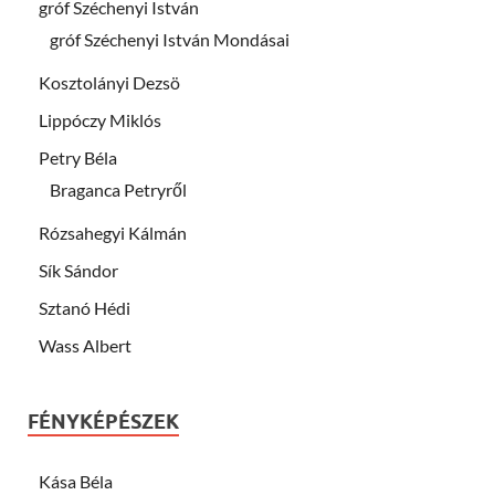
gróf Széchenyi István
gróf Széchenyi István Mondásai
Kosztolányi Dezsö
Lippóczy Miklós
Petry Béla
Braganca Petryről
Rózsahegyi Kálmán
Sík Sándor
Sztanó Hédi
Wass Albert
FÉNYKÉPÉSZEK
Kása Béla