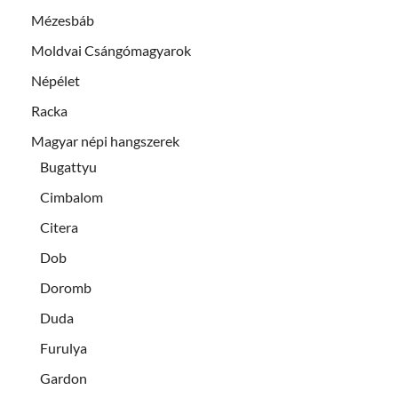
Mézesbáb
Moldvai Csángómagyarok
Népélet
Racka
Magyar népi hangszerek
Bugattyu
Cimbalom
Citera
Dob
Doromb
Duda
Furulya
Gardon