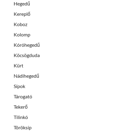
Hegedű
Kereplő
Koboz
Kolomp
Kóróhegedű
Köcsögduda
Kürt
Nádihegedű
Sípok
Tárogató
Tekerő
Tilinkó
Töröksíp