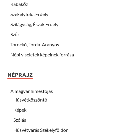
Rábakőz
Székelyföld, Erdély
Szilágyság, Észak Erdély
Szűr
Torockó, Torda-Aranyos
Népi viseletek képeinek forrása
NÉPRAJZ
A magyar hímestojás
Húsvétköszöntő
Képek
Szólás
Húsvétvárás Székelyföldön