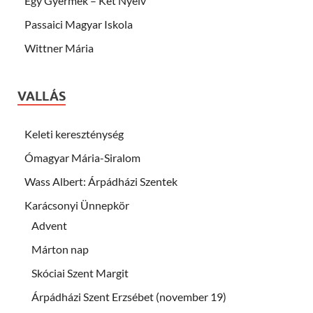
Egy Gyermek – Két Nyelv
Passaici Magyar Iskola
Wittner Mária
VALLÁS
Keleti kereszténység
Ómagyar Mária-Siralom
Wass Albert: Árpádházi Szentek
Karácsonyi Ünnepkör
Advent
Márton nap
Skóciai Szent Margit
Árpádházi Szent Erzsébet (november 19)