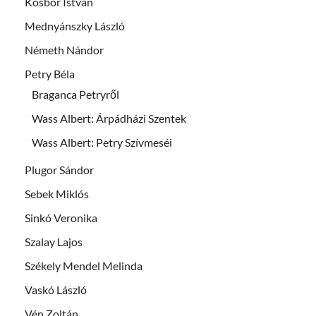
Kosbor István
Mednyánszky László
Németh Nándor
Petry Béla
Braganca Petryről
Wass Albert: Árpádházi Szentek
Wass Albert: Petry Szívmeséi
Plugor Sándor
Sebek Miklós
Sinkó Veronika
Szalay Lajos
Székely Mendel Melinda
Vaskó László
Vén Zoltán