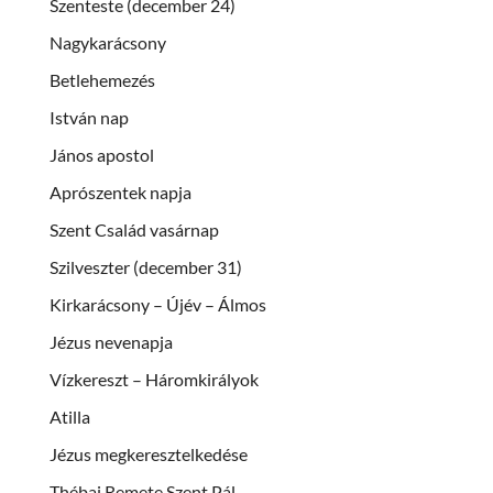
Szenteste (december 24)
Nagykarácsony
Betlehemezés
István nap
János apostol
Aprószentek napja
Szent Család vasárnap
Szilveszter (december 31)
Kirkarácsony – Újév – Álmos
Jézus nevenapja
Vízkereszt – Háromkirályok
Atilla
Jézus megkeresztelkedése
Thébai Remete Szent Pál