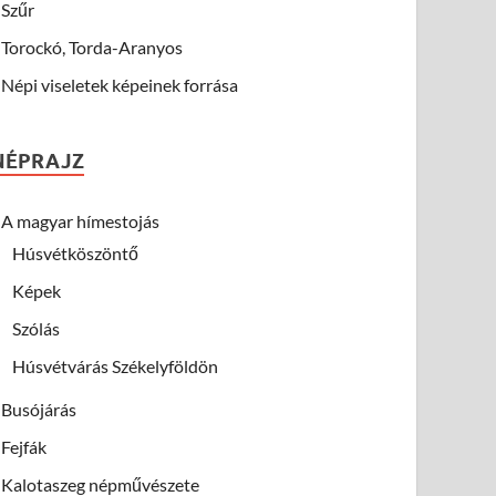
Szűr
Torockó, Torda-Aranyos
Népi viseletek képeinek forrása
NÉPRAJZ
A magyar hímestojás
Húsvétköszöntő
Képek
Szólás
Húsvétvárás Székelyföldön
Busójárás
Fejfák
Kalotaszeg népművészete