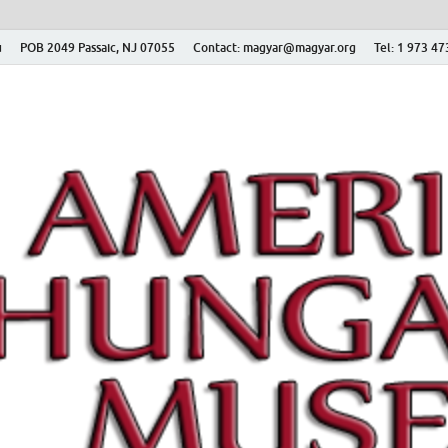
ú
POB 2049 Passaic, NJ 07055
Contact: magyar@magyar.org
Tel: 1 973 4
r Múzeum