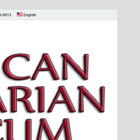
73-0013
English