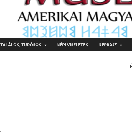
LTALÁLÓK, TUDÓSOK
NÉPI VISELETEK
NÉPRAJZ
n