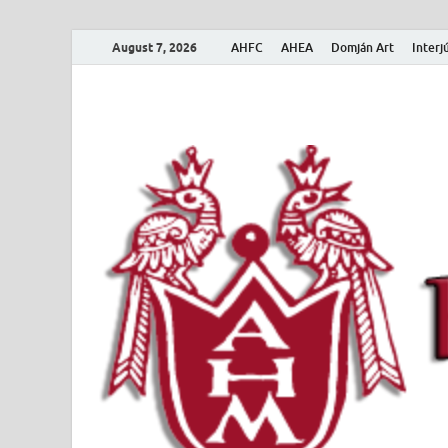
August 7, 2026
AHFC
AHEA
Domján Art
Interj
Amerikai Magya
Amerikai Magyar Múzeum