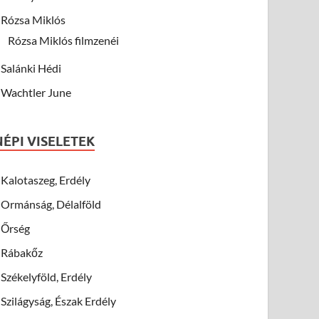
Rózsa Miklós
Rózsa Miklós filmzenéi
Salánki Hédi
Wachtler June
NÉPI VISELETEK
Kalotaszeg, Erdély
Ormánság, Délalföld
Őrség
Rábakőz
Székelyföld, Erdély
Szilágyság, Észak Erdély