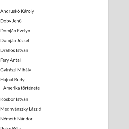
Andruskó Károly
Doby Jenő
Domján Evelyn
Domján József
Drahos István
Fery Antal
Gyirászi Mihály
Hajnal Rudy
Amerika története
Kosbor István
Mednyánszky László
Németh Nándor
Petry Béla