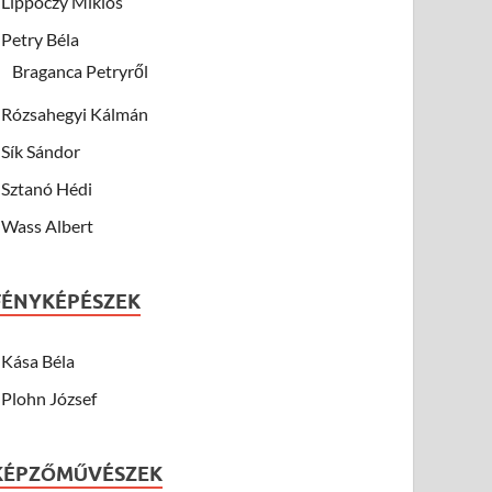
Lippóczy Miklós
Petry Béla
Braganca Petryről
Rózsahegyi Kálmán
Sík Sándor
Sztanó Hédi
Wass Albert
FÉNYKÉPÉSZEK
Kása Béla
Plohn József
KÉPZŐMŰVÉSZEK