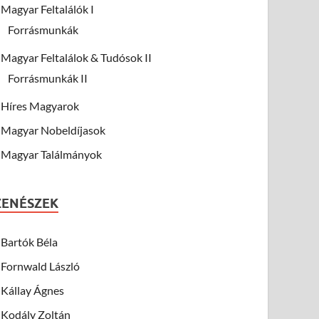
Magyar Feltalálók I
Forrásmunkák
Magyar Feltalálok & Tudósok II
Forrásmunkák II
Híres Magyarok
Magyar Nobeldíjasok
Magyar Találmányok
ZENÉSZEK
Bartók Béla
Fornwald László
Kállay Ágnes
Kodály Zoltán