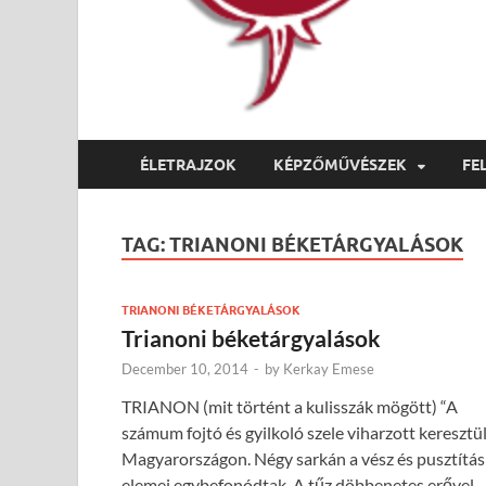
ÉLETRAJZOK
KÉPZŐMŰVÉSZEK
FE
TAG:
TRIANONI BÉKETÁRGYALÁSOK
TRIANONI BÉKETÁRGYALÁSOK
Trianoni béketárgyalások
December 10, 2014
-
by
Kerkay Emese
TRIANON (mit történt a kulisszák mögött) “A
számum fojtó és gyilkoló szele viharzott keresztü
Magyarországon. Négy sarkán a vész és pusztítás
elemei egybefonódtak. A tűz döbbenetes erővel