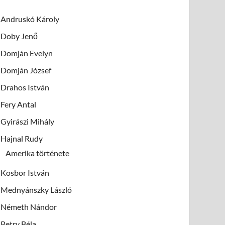
Andruskó Károly
Doby Jenő
Domján Evelyn
Domján József
Drahos István
Fery Antal
Gyirászi Mihály
Hajnal Rudy
Amerika története
Kosbor István
Mednyánszky László
Németh Nándor
Petry Béla