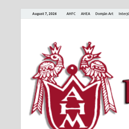
August 7, 2026
AHFC
AHEA
Domján Art
Interj
Amerikai Magya
Amerikai Magyar Múzeum