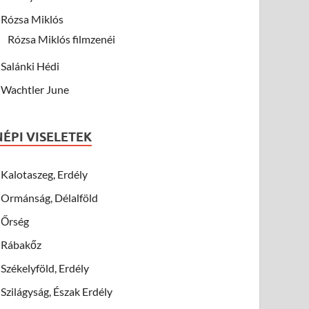
Rózsa Miklós
Rózsa Miklós filmzenéi
Salánki Hédi
Wachtler June
NÉPI VISELETEK
Kalotaszeg, Erdély
Ormánság, Délalföld
Őrség
Rábakőz
Székelyföld, Erdély
Szilágyság, Észak Erdély