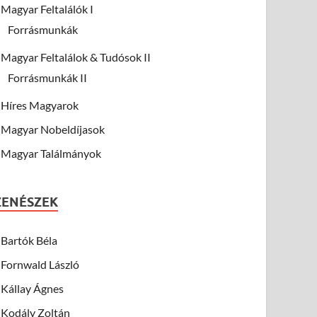
Magyar Feltalálók I
Forrásmunkák
Magyar Feltalálok & Tudósok II
Forrásmunkák II
Híres Magyarok
Magyar Nobeldíjasok
Magyar Találmányok
ZENÉSZEK
Bartók Béla
Fornwald László
Kállay Ágnes
Kodály Zoltán