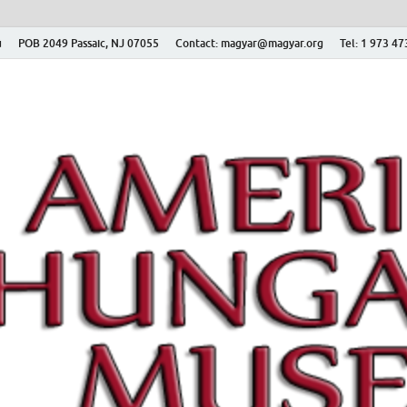
ú
POB 2049 Passaic, NJ 07055
Contact: magyar@magyar.org
Tel: 1 973 4
r Múzeum