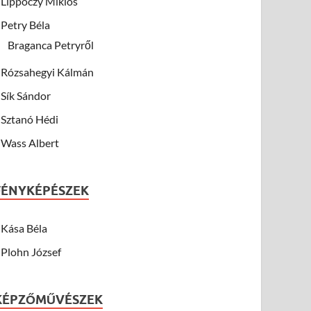
Lippóczy Miklós
Petry Béla
Braganca Petryről
Rózsahegyi Kálmán
Sík Sándor
Sztanó Hédi
Wass Albert
FÉNYKÉPÉSZEK
Kása Béla
Plohn József
KÉPZŐMŰVÉSZEK