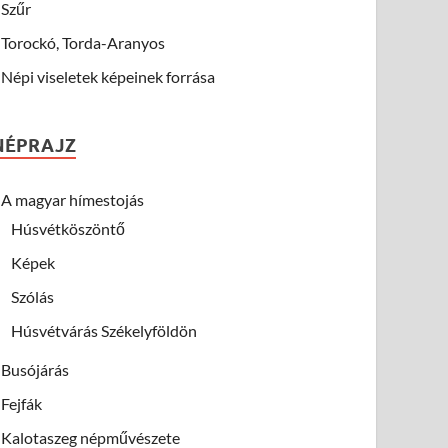
Szűr
Torockó, Torda-Aranyos
Népi viseletek képeinek forrása
NÉPRAJZ
A magyar hímestojás
Húsvétköszöntő
Képek
Szólás
Húsvétvárás Székelyföldön
Busójárás
Fejfák
Kalotaszeg népművészete