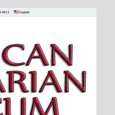
73-0013
English