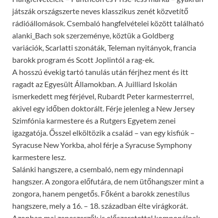
játszák országszerte neves klasszikus zenét közvetítő
rádióállomások. Csembaló hangfelvételei között található
alanki_Bach sok szerzeménye, köztük a Goldberg
variációk, Scarlatti szonáták, Teleman nyitányok, francia
barokk program és Scott Joplintól a rag-ek.
A hosszú évekig tartó tanulás után férjhez ment és itt
ragadt az Egyesült Államokban. A Juilliard Iskolán
ismerkedett meg férjével, Rubardt Peter karmesterrrel,
akivel egy időben doktorált. Férje jelenleg a New Jersey
Szimfónia karmestere és a Rutgers Egyetem zenei
igazgatója. Ősszel elköltözik a család – van egy kisfiúk –
Syracuse New Yorkba, ahol férje a Syracuse Symphony
karmestere lesz.
Salánki hangszere, a csembaló, nem egy mindennapi
hangszer. A zongora előfutára, de nem ütőhangszer mint a
zongora, hanem pengetős. Főként a barokk zenestílus
hangszere, mely a 16. – 18. században élte virágkorát.
Azonban mai zeneszerzők is előszeretettel komponálnak