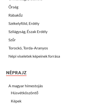
Őrség
Rábakőz
Székelyföld, Erdély
Szilágyság, Észak Erdély
Szűr
Torockó, Torda-Aranyos
Népi viseletek képeinek forrása
NÉPRAJZ
A magyar hímestojás
Húsvétköszöntő
Képek