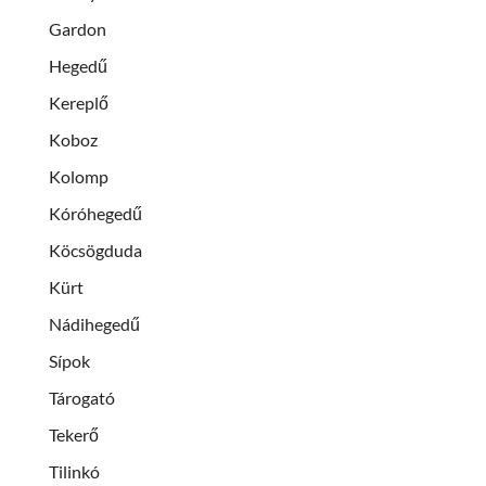
Gardon
Hegedű
Kereplő
Koboz
Kolomp
Kóróhegedű
Köcsögduda
Kürt
Nádihegedű
Sípok
Tárogató
Tekerő
Tilinkó