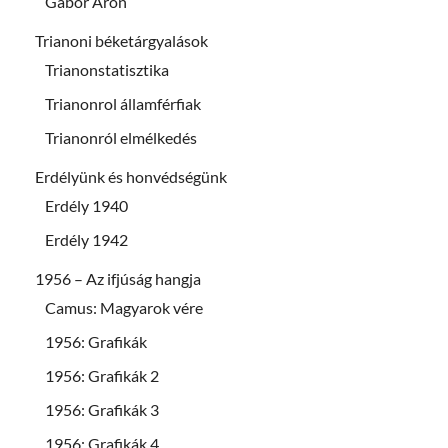
Gábor Áron
Trianoni béketárgyalások
Trianonstatisztika
Trianonrol államférfiak
Trianonról elmélkedés
Erdélyünk és honvédségünk
Erdély 1940
Erdély 1942
1956 – Az ifjúság hangja
Camus: Magyarok vére
1956: Grafikák
1956: Grafikák 2
1956: Grafikák 3
1956: Grafikák 4