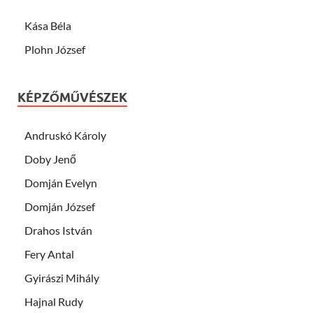
Kása Béla
Plohn József
KÉPZŐMŰVÉSZEK
Andruskó Károly
Doby Jenő
Domján Evelyn
Domján József
Drahos István
Fery Antal
Gyirászi Mihály
Hajnal Rudy