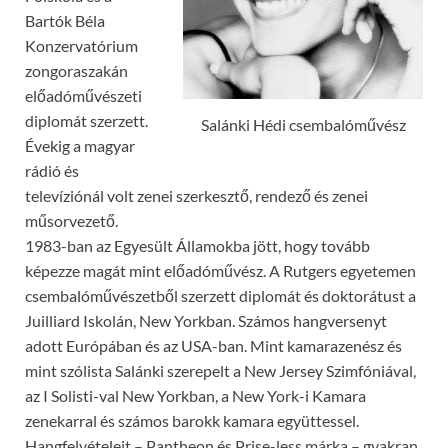
Bartók Béla
Konzervatórium
zongoraszakán
előadóművészeti
diplomát szerzett.
Salánki Hédi csembalóművész
Évekig a magyar
rádió és
televíziónál volt zenei szerkesztő, rendező és zenei
műsorvezető.
1983-ban az Egyesült Államokba jött, hogy tovább
képezze magát mint előadóművész. A Rutgers egyetemen
csembalóművészetből szerzett diplomát és doktorátust a
Juilliard Iskolán, New Yorkban. Számos hangversenyt
adott Európában és az USA-ban. Mint kamarazenész és
mint szólista Salánki szerepelt a New Jersey Szimfóniával,
az I Solisti-val New Yorkban, a New York-i Kamara
zenekarral és számos barokk kamara együttessel.
Hangfelvételeit – Pantheon és Prise-less márka – gyakran