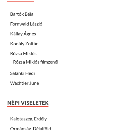
Bartók Béla
Fornwald László
Kállay Ágnes
Kodály Zoltán
Rózsa Miklós
Rózsa Miklós filmzenéi
Salánki Hédi
Wachtler June
NÉPI VISELETEK
Kalotaszeg, Erdély
Ormánság, Délalföld