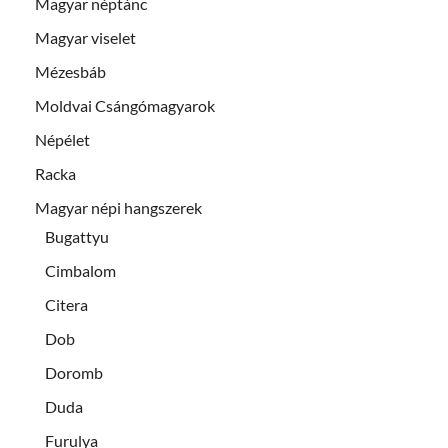
Magyar néptánc
Magyar viselet
Mézesbáb
Moldvai Csángómagyarok
Népélet
Racka
Magyar népi hangszerek
Bugattyu
Cimbalom
Citera
Dob
Doromb
Duda
Furulya