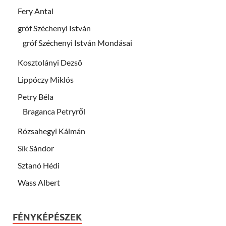
Fery Antal
gróf Széchenyi István
gróf Széchenyi István Mondásai
Kosztolányi Dezsö
Lippóczy Miklós
Petry Béla
Braganca Petryről
Rózsahegyi Kálmán
Sík Sándor
Sztanó Hédi
Wass Albert
FÉNYKÉPÉSZEK