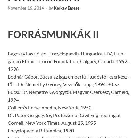
November 16, 2014
-
by
Kerkay Emese
FORRÁSMUNKÁK II
Bagossy László, ed., Encyclopaedia Hungarica I-IV., Hun­
garian Ethnic Lexicon Foundation, Calgary, Canada, 1992-
1998
Bodnár Gábor, Búcsú az igaz embertől, tudóstól, cserkész­
től… Dr. Némethy György, Vezetők Lapja, 1994. 80. sz.
Búcsú Dr. Némethy Györgytől, Magyar Cserkész, Garfield,
1994
Colliers’s Encyclopedia, New York, 1952
Dr. Peter Gergely, 59, Professor of Civil Engineering at
Cornell, New York Times, August 29, 1995
Encyclopaedia Britannica, 1970