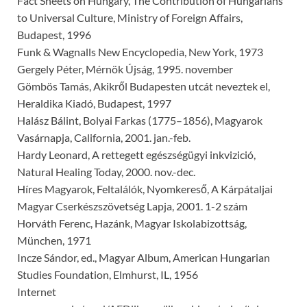
Fact Sheets on Hungary, The Contribution of Hungarians
to Universal Culture, Ministry of Foreign Affairs,
Budapest, 1996
Funk & Wagnalls New Encyclopedia, New York, 1973
Gergely Péter, Mérnök Újság, 1995. november
Gömbös Tamás, Akikről Budapesten utcát neveztek el,
Heraldika Kiadó, Budapest, 1997
Halász Bálint, Bolyai Farkas (1775–1856), Magyarok
Vasár­napja, California, 2001. jan.-feb.
Hardy Leonard, A rettegett egészségügyi inkvizició,
Natural Healing Today, 2000. nov.-dec.
Híres Magyarok, Feltalálók, Nyomkereső, A Kárpátaljai
Magyar Cserkészszövetség Lapja, 2001. 1-2 szám
Horváth Ferenc, Hazánk, Magyar Iskolabizottság,
München, 1971
Incze Sándor, ed., Magyar Album, American Hungarian
Studies Foundation, Elmhurst, IL, 1956
Internet