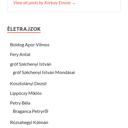
View all posts by Kerkay Emese →
ÉLETRAJZOK
Boldog Apor Vilmos
Fery Antal
gróf Széchenyi István
gróf Széchenyi István Mondásai
Kosztolányi Dezsö
Lippóczy Miklós
Petry Béla
Braganca Petryről
Rózsahegyi Kálmán