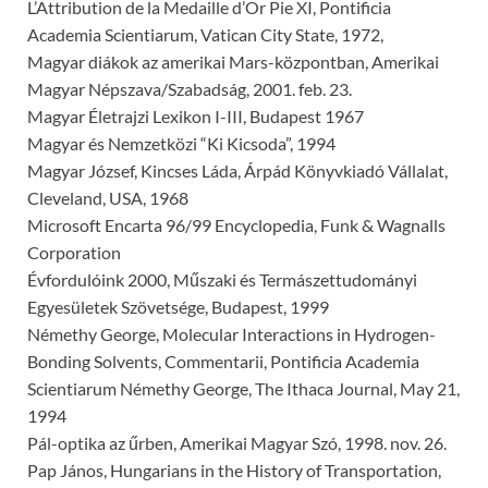
L’Attribution de la Medaille d’Or Pie XI, Pontificia
Academia Scientiarum, Vatican City State, 1972,
Magyar diákok az amerikai Mars-központban, Amerikai
Magyar Népszava/Szabadság, 2001. feb. 23.
Magyar Életrajzi Lexikon I-III, Budapest 1967
Magyar és Nemzetközi “Ki Kicsoda”, 1994
Magyar József, Kincses Láda, Árpád Könyvkiadó Vállalat,
Cleveland, USA, 1968
Microsoft Encarta 96/99 Encyclopedia, Funk & Wag­nalls
Corporation
Évfordulóink 2000, Műszaki és Termászettudományi
Egyesületek Szövetsége, Budapest, 1999
Némethy George, Molecular Interactions in Hydrogen-
Bonding Solvents, Commentarii, Pontificia Academia
Scientiarum Némethy George, The Ithaca Journal, May 21,
1994
Pál-optika az űrben, Amerikai Magyar Szó, 1998. nov. 26.
Pap János, Hungarians in the History of Transpor­tation,