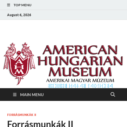
TOP MENU
August 6, 2026
Amerikai Magyar
Amerikai Magyar Múzeum
Múzeum
MAIN MENU
FORRÁSMUNKÁK II
Forrásmunkák II