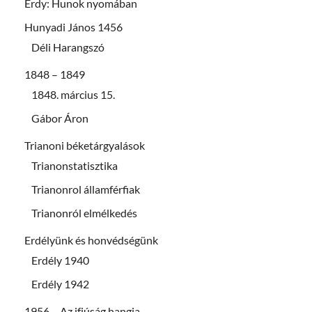
Érdy: Hunok nyomában
Hunyadi János 1456
Déli Harangszó
1848 – 1849
1848. március 15.
Gábor Áron
Trianoni béketárgyalások
Trianonstatisztika
Trianonrol államférfiak
Trianonról elmélkedés
Erdélyünk és honvédségünk
Erdély 1940
Erdély 1942
1956 – Az ifjúság hangja