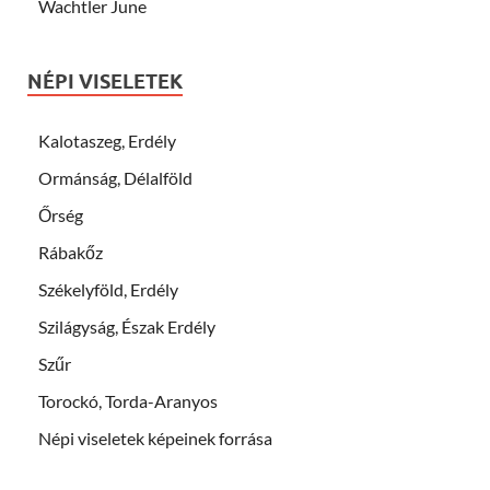
Wachtler June
NÉPI VISELETEK
Kalotaszeg, Erdély
Ormánság, Délalföld
Őrség
Rábakőz
Székelyföld, Erdély
Szilágyság, Észak Erdély
Szűr
Torockó, Torda-Aranyos
Népi viseletek képeinek forrása