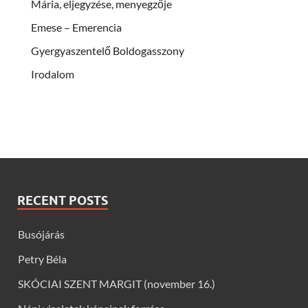
Mária, eljegyzése, menyegzője
Emese – Emerencia
Gyergyaszentelő Boldogasszony
Irodalom
RECENT POSTS
Busójárás
Petry Béla
SKÓCIAI SZENT MARGIT (november 16.)