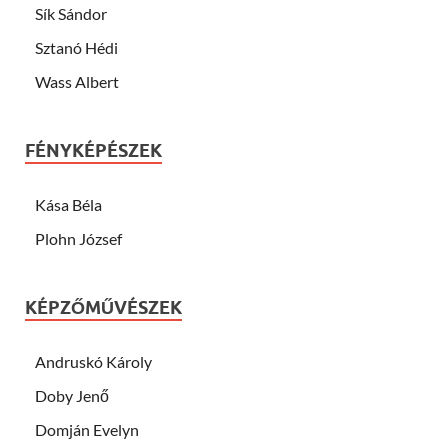
Sík Sándor
Sztanó Hédi
Wass Albert
FÉNYKÉPÉSZEK
Kása Béla
Plohn József
KÉPZŐMŰVÉSZEK
Andruskó Károly
Doby Jenő
Domján Evelyn