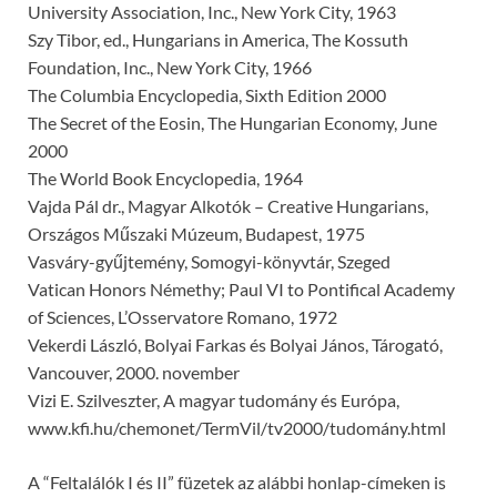
University Association, Inc., New York City, 1963
Szy Tibor, ed., Hungarians in America, The Kossuth
Foundation, Inc., New York City, 1966
The Columbia Encyclopedia, Sixth Edition 2000
The Secret of the Eosin, The Hungarian Economy, June
2000
The World Book Encyclopedia, 1964
Vajda Pál dr., Magyar Alkotók – Creative Hungarians,
Országos Műszaki Múzeum, Budapest, 1975
Vasváry-gyűjtemény, Somogyi-könyvtár, Szeged
Vatican Honors Némethy; Paul VI to Pontifical Academy
of Sciences, L’Osservatore Romano, 1972
Vekerdi László, Bolyai Farkas és Bolyai János, Tárogató,
Vancouver, 2000. november
Vizi E. Szilveszter, A magyar tudomány és Európa,
www.kfi.hu/chemonet/TermVil/tv2000/tudomány.html
A “Feltalálók I és II” füzetek az alábbi honlap-címeken is