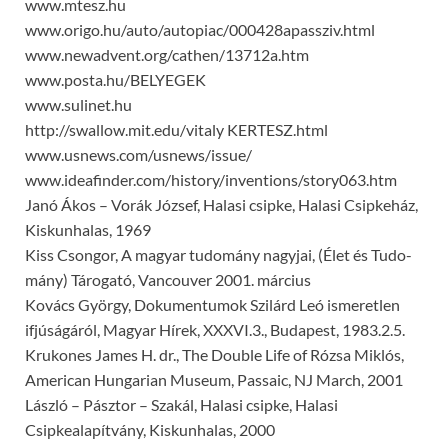
www.mtesz.hu
www.origo.hu/auto/autopiac/000428apassziv.html
www.newadvent.org/cathen/13712a.ht­m
www.posta.hu/BELYEGEK
www.sulinet.hu
http://swallow.mit.edu/vitaly KERTESZ.html
www.usnews.com/usnews/issue/
www.ideafinder.com/history/inventions/story063.htm
Janó Ákos – Vorák József, Halasi csipke, Halasi Csipkeház,
Kiskunhalas, 1969
Kiss Csongor, A magyar tudomány nagyjai, (Élet és Tudo­
mány) Tárogató, Vancouver 2001. március
Kovács György, Dokumentumok Szilárd Leó ismeretlen
ifjúságáról, Magyar Hírek, XXXVI.3., Budapest, 1983.2.5.
Krukones James H. dr., The Double Life of Rózsa Miklós,
American Hungarian Museum, Passaic, NJ March, 2001
László – Pásztor – Szakál, Halasi csipke, Halasi
Csipkealapítvány, Kiskunhalas, 2000