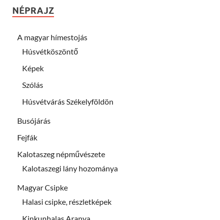
NÉPRAJZ
A magyar hímestojás
Húsvétköszöntő
Képek
Szólás
Húsvétvárás Székelyföldön
Busójárás
Fejfák
Kalotaszeg népművészete
Kalotaszegi lány hozománya
Magyar Csipke
Halasi csipke, részletképek
Kinkunhalas Aranya