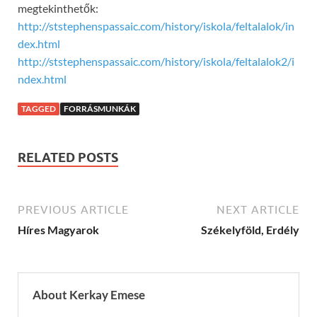
megtekinthetők:
http://ststephenspassaic.com/history/iskola/feltalalok/in
dex.html
http://ststephenspassaic.com/history/iskola/feltalalok2/i
ndex.html
TAGGED
FORRÁSMUNKÁK
RELATED POSTS
PREVIOUS ARTICLE
NEXT ARTICLE
Híres Magyarok
Székelyföld, Erdély
About Kerkay Emese