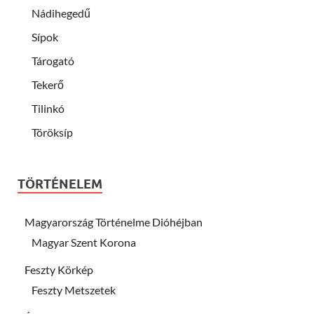
Nádihegedű
Sípok
Tárogató
Tekerő
Tilinkó
Töröksíp
TÖRTÉNELEM
Magyarország Történelme Dióhéjban
Magyar Szent Korona
Feszty Körkép
Feszty Metszetek