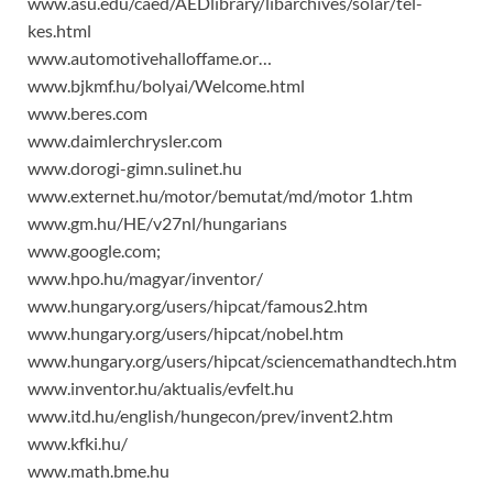
www.asu.edu/caed/AEDlibrary/libarchives/solar/tel­
kes.html
www.automotivehalloffame.or…
www.bjkmf.hu/bolyai/Welcome.html
www.beres.com
www.daimlerchrysler.com
www.dorogi-gimn.sulinet.hu
www.externet.hu/motor/bemutat/md/motor 1.htm
www.gm.hu/HE/v27nl/hungarians
www.google.com;
www.hpo.hu/magyar/inventor/
www.hungary.org/users/hipcat/famou­s2.htm
www.hungary.org/users/hipcat/nobel.­htm
www.hungary.org/users/hipcat/sciencemathandtech.htm
www.inventor.hu/aktualis/evfelt.hu
www.itd.hu/english/hungecon/prev/inv­ent2.htm
www.kfki.hu/
www.math.bme.hu