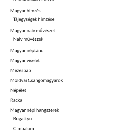
Magyar hímzés
Tájegységek hímzései
Magyar naiv művészet
Naiv művészek
Magyar néptánc
Magyar viselet
Mézesbáb
Moldvai Csángómagyarok
Népélet
Racka
Magyar népi hangszerek
Bugattyu
Cimbalom