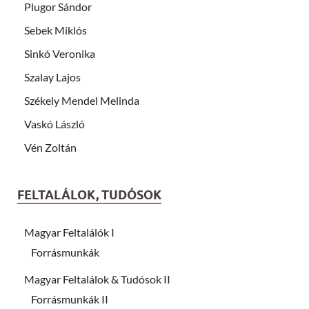
Plugor Sándor
Sebek Miklós
Sinkó Veronika
Szalay Lajos
Székely Mendel Melinda
Vaskó László
Vén Zoltán
FELTALÁLOK, TUDÓSOK
Magyar Feltalálók I
Forrásmunkák
Magyar Feltalálok & Tudósok II
Forrásmunkák II