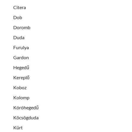
Citera
Dob
Doromb
Duda
Furulya
Gardon
Hegedű
Kereplő
Koboz
Kolomp
Kóróhegedű
Köcsögduda
Kürt