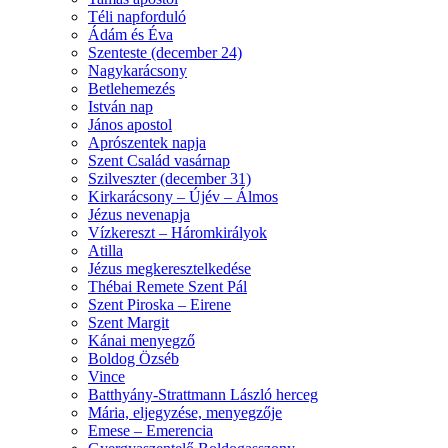
Téli napforduló
Ádám és Éva
Szenteste (december 24)
Nagykarácsony
Betlehemezés
István nap
János apostol
Aprószentek napja
Szent Család vasárnap
Szilveszter (december 31)
Kirkarácsony – Újév – Álmos
Jézus nevenapja
Vízkereszt – Háromkirályok
Atilla
Jézus megkeresztelkedése
Thébai Remete Szent Pál
Szent Piroska – Eirene
Szent Margit
Kánai menyegző
Boldog Özséb
Vince
Batthyány-Strattmann László herceg
Mária, eljegyzése, menyegzője
Emese – Emerencia