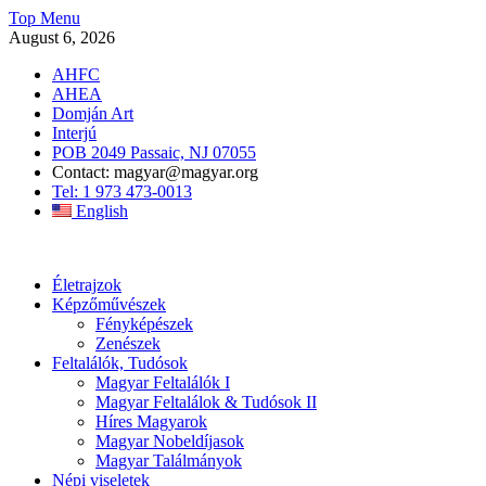
Skip
Top Menu
to
August 6, 2026
content
AHFC
AHEA
Domján Art
Interjú
POB 2049 Passaic, NJ 07055
Contact: magyar@magyar.org
Tel: 1 973 473-0013
English
Amerikai Magyar Múzeum
Amerikai Magyar Múzeum
Életrajzok
Képzőművészek
Fényképészek
Zenészek
Feltalálók, Tudósok
Magyar Feltalálók I
Magyar Feltalálok & Tudósok II
Híres Magyarok
Magyar Nobeldíjasok
Magyar Találmányok
Népi viseletek