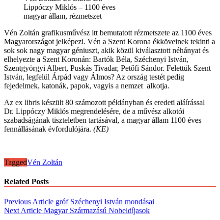
Lippóczy Miklós – 1100 éves
magyar állam, rézmetszet
Vén Zoltán grafikusművész itt bemutatott rézmetszete az 1100 éves
Magyarországot jelképezi. Vén a Szent Korona ékköveinek tekinti a
sok sok nagy magyar géniuszt, akik közül kiválasztott néhányat és
elhelyezte a Szent Koronán: Bartók Béla, Széchenyi István,
Szentgyörgyi Albert, Puskás Tivadar, Petőfi Sándor. Felettük Szent
István, legfelül Árpád vagy Álmos? Az ország testét pedig
fejedelmek, katonák, papok, vagyis a nemzet alkotja.
Az ex libris készült 80 számozott példányban és eredeti aláírással
Dr. Lippóczy Miklós megrendelésére, de a művész alkotói
szabadságának tiszteletben tartásával, a magyar állam 1100 éves
fennállásának évfordulójára.
(KE)
Tagged
Vén Zoltán
Related Posts
Post
Previous Article
gróf Széchenyi István mondásai
Next Article
Magyar Származású Nobeldíjasok
navigation