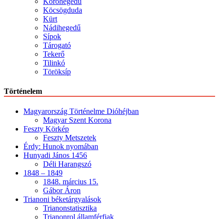
Kóróhegedű
Köcsögduda
Kürt
Nádihegedű
Sípok
Tárogató
Tekerő
Tilinkó
Töröksíp
Történelem
Magyarország Történelme Dióhéjban
Magyar Szent Korona
Feszty Körkép
Feszty Metszetek
Érdy: Hunok nyomában
Hunyadi János 1456
Déli Harangszó
1848 – 1849
1848. március 15.
Gábor Áron
Trianoni béketárgyalások
Trianonstatisztika
Trianonrol államférfiak