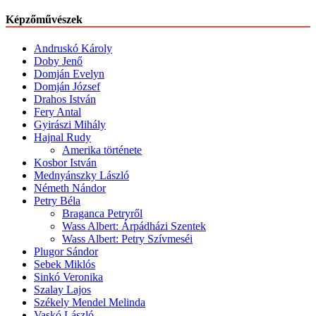
Képzőművészek
Andruskó Károly
Doby Jenő
Domján Evelyn
Domján József
Drahos István
Fery Antal
Gyirászi Mihály
Hajnal Rudy
Amerika története
Kosbor István
Mednyánszky László
Németh Nándor
Petry Béla
Braganca Petryről
Wass Albert: Árpádházi Szentek
Wass Albert: Petry Szívmeséi
Plugor Sándor
Sebek Miklós
Sinkó Veronika
Szalay Lajos
Székely Mendel Melinda
Vaskó László