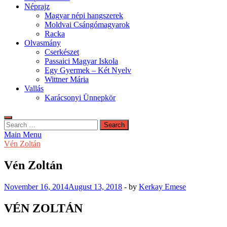
Néprajz
Magyar népi hangszerek
Moldvai Csángómagyarok
Racka
Olvasmány
Cserkészet
Passaici Magyar Iskola
Egy Gyermek – Két Nyelv
Wittner Mária
Vallás
Karácsonyi Ünnepkör
Search
for:
Main Menu
Vén Zoltán
Vén Zoltán
November 16, 2014
August 13, 2018
-
by
Kerkay Emese
VÉN ZOLTÁN