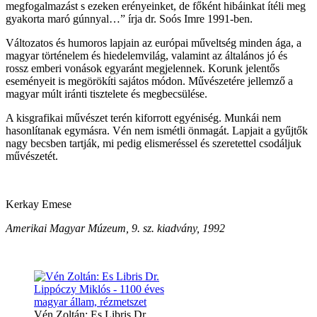
megfogalmazást s ezeken erényeinket, de főként hibáinkat ítéli meg
gyakorta maró gúnnyal…” írja dr. Soós Imre 1991-ben.
Változatos és humoros lapjain az európai műveltség minden ága, a
magyar történelem és hiedelemvilág, valamint az általános jó és
rossz emberi vonások egyaránt megjelennek. Korunk jelentős
eseményeit is megörökíti sajátos módon. Művészetére jellemző a
magyar múlt iránti tisztelete és megbecsülése.
A kisgrafikai művészet terén kiforrott egyéniség. Munkái nem
hasonlítanak egymásra. Vén nem ismétli önmagát. Lapjait a gyűjtők
nagy becsben tartják, mi pedig elismeréssel és szeretettel csodáljuk
művészetét.
Kerkay Emese
Amerikai Magyar Múzeum, 9. sz. kiadvány, 1992
Vén Zoltán: Es Libris Dr.