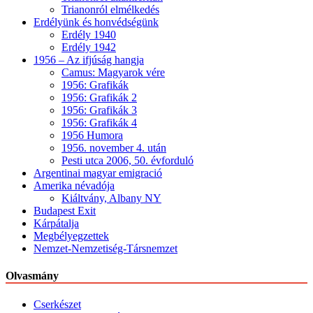
Trianonról elmélkedés
Erdélyünk és honvédségünk
Erdély 1940
Erdély 1942
1956 – Az ifjúság hangja
Camus: Magyarok vére
1956: Grafikák
1956: Grafikák 2
1956: Grafikák 3
1956: Grafikák 4
1956 Humora
1956. november 4. után
Pesti utca 2006, 50. évforduló
Argentinai magyar emigració
Amerika névadója
Kiáltvány, Albany NY
Budapest Exit
Kárpátalja
Megbélyegzettek
Nemzet-Nemzetiség-Társnemzet
Olvasmány
Cserkészet