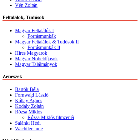
Vén Zoltán
Feltalálok, Tudósok
Magyar Feltalálók I
Forrásmunkák
Magyar Feltalálok & Tudósok II
Forrásmunkák II
Híres Magyarok
Magyar Nobeldíjasok
Magyar Találmányok
Zenészek
Bartók Béla
Fornwald László
Kállay Ágnes
Kodály Zoltán
Rózsa Miklós
Rózsa Miklós filmzenéi
Salánki Hédi
Wachtler June