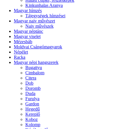
Halasi csipke, részletképek
Kinkunhalas Aranya
Magyar hímzés
Tájegységek hímzései
Magyar naiv művészet
Naiv művészek
Magyar néptánc
Magyar viselet
Mézesbáb
Moldvai Csángómagyarok
Népélet
Racka
Magyar népi hangszerek
Bugattyu
Cimbalom
Citera
Dob
Doromb
Duda
Furulya
Gardon
Hegedű
Kereplő
Koboz
Kolomp