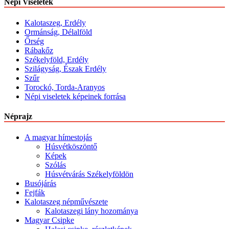
Népi Viseletek
Kalotaszeg, Erdély
Ormánság, Délalföld
Őrség
Rábakőz
Székelyföld, Erdély
Szilágyság, Észak Erdély
Szűr
Torockó, Torda-Aranyos
Népi viseletek képeinek forrása
Néprajz
A magyar hímestojás
Húsvétköszöntő
Képek
Szólás
Húsvétvárás Székelyföldön
Busójárás
Fejfák
Kalotaszeg népművészete
Kalotaszegi lány hozománya
Magyar Csipke