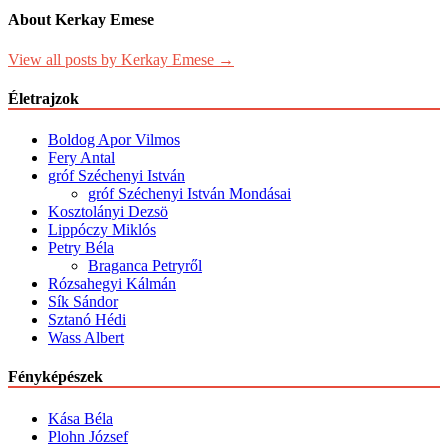
About Kerkay Emese
View all posts by Kerkay Emese →
Életrajzok
Boldog Apor Vilmos
Fery Antal
gróf Széchenyi István
gróf Széchenyi István Mondásai
Kosztolányi Dezsö
Lippóczy Miklós
Petry Béla
Braganca Petryről
Rózsahegyi Kálmán
Sík Sándor
Sztanó Hédi
Wass Albert
Fényképészek
Kása Béla
Plohn József