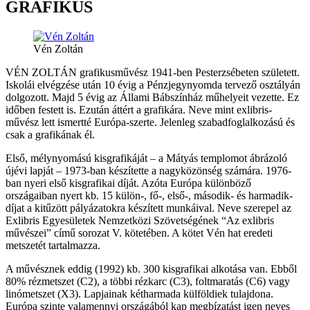
GRAFIKUS
Vén Zoltán
VÉN ZOLTÁN grafikusművész 1941-ben Pesterzsébeten született.
Iskolái elvégzése után 10 évig a Pénzjegynyomda tervező osztályán
dolgozott. Majd 5 évig az Állami Bábszínház műhelyeit vezette. Ez
időben festett is. Ezután áttért a grafikára. Neve mint exlibris-
művész lett ismertté Európa-szerte. Jelenleg szabadfoglalkozású és
csak a grafikának él.
Első, mélynyomású kisgrafikáját – a Mátyás templomot ábrázoló
újévi lapját – 1973-ban készítette a nagyközönség számára. 1976-
ban nyeri első kisgrafikai díját. Azóta Európa különböző
országaiban nyert kb. 15 külön-, fő-, első-, második- és harmadik-
díjat a kitűzött pályázatokra készített munkáival. Neve szerepel az
Exlibris Egyesületek Nemzetközi Szövetségének “Az exlibris
művészei” című sorozat V. kötetében. A kötet Vén hat eredeti
metszetét tartalmazza.
A művésznek eddig (1992) kb. 300 kisgrafikai alkotása van. Ebből
80% rézmetszet (C2), a többi rézkarc (C3), foltmaratás (C6) vagy
linómetszet (X3). Lapjainak kétharmada külföldiek tulajdona.
Európa szinte valamennyi országából kap megbízatást igen neves