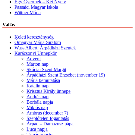
Egy Gyermek – Két Nyelv
Passaici Magyar Iskola
Wittner Mária
Vallás
Keleti kereszténység
Ómagyar Mária-Siralom
Wass Albert: Árpádházi Szentek
Karácsonyi Ünnepkör
Advent
Márton nap
Skóciai Szent Margit
Árpádházi Szent Erzsébet (november 19)
Mária bemutatása
Katalin nap
Krisztus Király ünnepe
András nap
Borbála napja
Miklós nap
Ambrus (december 7)
Szeplőtelen fogantatás
Árpád – Damazusz pápa
Luca napja
Tamás apostol