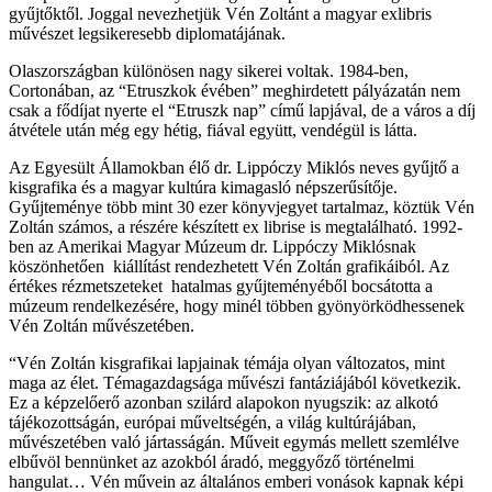
gyűjtőktől. Joggal nevezhetjük Vén Zoltánt a magyar exlibris
művészet legsikeresebb diplomatájának.
Olaszországban különösen nagy sikerei voltak. 1984-ben,
Cortonában, az “Etruszkok évében” meghirdetett pályázatán nem
csak a fődíjat nyerte el “Etruszk nap” című lapjával, de a város a díj
átvétele után még egy hétig, fiával együtt, vendégül is látta.
Az Egyesült Államokban élő dr. Lippóczy Miklós neves gyűjtő a
kisgrafika és a magyar kultúra kimagasló népszerűsítője.
Gyűjteménye több mint 30 ezer könyvjegyet tartalmaz, köztük Vén
Zoltán számos, a részére készített ex librise is megtalálható. 1992-
ben az Amerikai Magyar Múzeum dr. Lippóczy Miklósnak
köszönhetően kiállítást rendezhetett Vén Zoltán grafikáiból. Az
értékes rézmetszeteket hatalmas gyűjteményéből bocsátotta a
múzeum rendelkezésére, hogy minél többen gyönyörködhessenek
Vén Zoltán művészetében.
“Vén Zoltán kisgrafikai lapjainak témája olyan változatos, mint
maga az élet. Témagazdagsága művészi fantáziájából következik.
Ez a képzelőerő azonban szilárd alapokon nyugszik: az alkotó
tájékozottságán, európai műveltségén, a világ kultúrájában,
művészetében való jártasságán. Műveit egymás mellett szemlélve
elbűvöl bennünket az azokból áradó, meggyőző történelmi
hangulat… Vén művein az általános emberi vonások kapnak képi