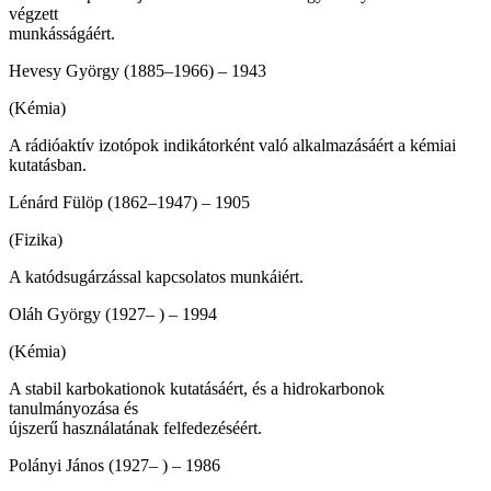
végzett
munkás­ságáért.
Hevesy György (1885–1966) – 1943
(Kémia)
A rádióaktív izotópok indikátorként való alkalmazásáért a kémiai
kutatás­ban.
Lénárd Fülöp (1862–1947) – 1905
(Fizika)
A katódsugárzással kapcsolatos mun­káiért.
Oláh György (1927– ) – 1994
(Kémia)
A stabil karbokationok kutatásáért, és a hidrokarbonok
tanulmányozása és
újszerű használatának felfedezéséért.
Polányi János (1927– ) – 1986