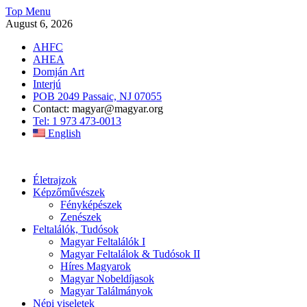
Skip
Top Menu
to
August 6, 2026
content
AHFC
AHEA
Domján Art
Interjú
POB 2049 Passaic, NJ 07055
Contact: magyar@magyar.org
Tel: 1 973 473-0013
English
Amerikai Magyar Múzeum
Amerikai Magyar Múzeum
Életrajzok
Képzőművészek
Fényképészek
Zenészek
Feltalálók, Tudósok
Magyar Feltalálók I
Magyar Feltalálok & Tudósok II
Híres Magyarok
Magyar Nobeldíjasok
Magyar Találmányok
Népi viseletek