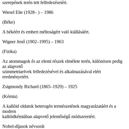
sze­repének terén tett felfedezéseiért.
Wiesel Elie (1928– ) – 1986
(Béke)
A békéért és emberi méltoságért való kiállásáért.
Wigner Jenő (1902–1995) – 1963
(Fizika)
Az atommagok és az elemi részek elmélete terén, különösen pedig
az alapvető
szimmetriaelvek felfedezésével és alkalmazásával elért
eredményeiért.
Zsigmondy Richard (1865–1929) – 1925
(Kémia)
A kallóid oldatok heterogén természe­tének magyarázatáért és a
modern
kallóidkémiában alapvető jelentőségű módszereiért.
Nobel-díjasok névsorát