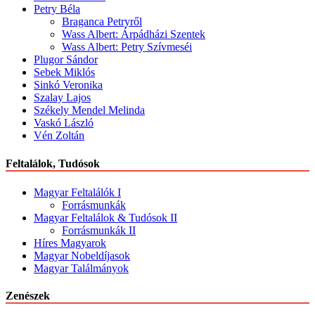
Petry Béla
Braganca Petryről
Wass Albert: Árpádházi Szentek
Wass Albert: Petry Szívmeséi
Plugor Sándor
Sebek Miklós
Sinkó Veronika
Szalay Lajos
Székely Mendel Melinda
Vaskó László
Vén Zoltán
Feltalálok, Tudósok
Magyar Feltalálók I
Forrásmunkák
Magyar Feltalálok & Tudósok II
Forrásmunkák II
Híres Magyarok
Magyar Nobeldíjasok
Magyar Találmányok
Zenészek