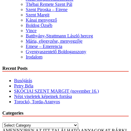
Thébai Remete Szent Pál
Szent Piroska – Eirene
Szent Margit
Kánai menyegző
Boldog Özséb
Vince
Batthyány-Strattmann László herceg
Mária, eljegyzése, menyegzője
Emese – Emerencia
Gyergyaszentelő Boldogasszony
Irodalom
Recent Posts
Busójárás
Petry Béla
SKÓCIAI SZENT MARGIT (november 16.)
Népi viseletek képeinek forrása
Torockó, Torda-Aranyos
Categories
Categories
AMENNYIBEN AZ ITT TALÁLHATÓ ANYAGOKAT BÁRKI