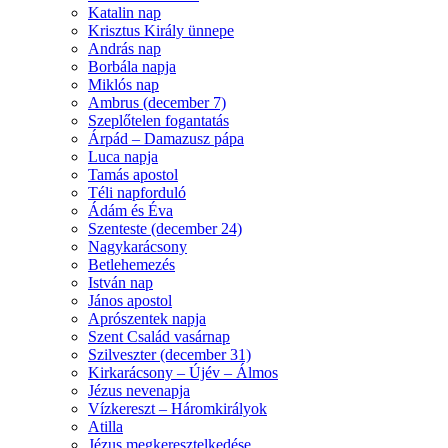
Katalin nap
Krisztus Király ünnepe
András nap
Borbála napja
Miklós nap
Ambrus (december 7)
Szeplőtelen fogantatás
Árpád – Damazusz pápa
Luca napja
Tamás apostol
Téli napforduló
Ádám és Éva
Szenteste (december 24)
Nagykarácsony
Betlehemezés
István nap
János apostol
Aprószentek napja
Szent Család vasárnap
Szilveszter (december 31)
Kirkarácsony – Újév – Álmos
Jézus nevenapja
Vízkereszt – Háromkirályok
Atilla
Jézus megkeresztelkedése