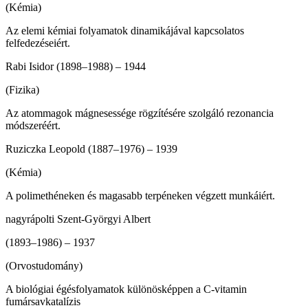
(Kémia)
Az elemi kémiai folyamatok dinamiká­jával kapcsolatos
felfedezéseiért.
Rabi Isidor (1898–1988) – 1944
(Fizika)
Az atommagok mágnesessége rögzíté­sére szolgáló rezonancia
módszeréért.
Ruziczka Leopold (1887–1976) – 1939
(Kémia)
A polimethéneken és magasabb terpé­neken végzett munkáiért.
nagyrápolti Szent-Györgyi Albert
(1893–19­86) – 1937
(Orvostudomány)
A biológiai égésfolyamatok különöskép­pen a C-vitamin
fumársavkatalízis