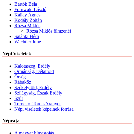
Bartók Béla
Fornwald László
Kállay Ágnes
Kodály Zoltán
Rózsa Miklós
Rózsa Miklós filmzenéi
Salánki Hédi
Wachtler June
Népi Viseletek
Kalotaszeg, Erdély
Ormánság, Délalföld
Őrség
Rábakőz
Székelyföld, Erdély
Szilágyság, Észak Erdély
Szűr
Torockó, Torda-Aranyos
Népi viseletek képeinek forrása
Néprajz
A magyar hímestojás