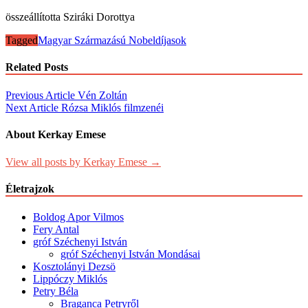
összeállította Sziráki Dorottya
Tagged
Magyar Származású Nobeldíjasok
Related Posts
Post
Previous Article
Vén Zoltán
Next Article
Rózsa Miklós filmzenéi
navigation
About Kerkay Emese
View all posts by Kerkay Emese →
Életrajzok
Boldog Apor Vilmos
Fery Antal
gróf Széchenyi István
gróf Széchenyi István Mondásai
Kosztolányi Dezsö
Lippóczy Miklós
Petry Béla
Braganca Petryről