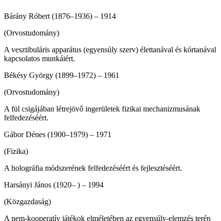
Bárány Róbert (1876–1936) – 1914
(Orvostudomány)
A vesztibuláris apparátus (egyensúly szerv) élettanával és kórtanával
kapcso­latos munkáiért.
Békésy György (1899–1972) – 1961
(Orvostudomány)
A fül csigájában létrejövő ingerületek fizikai mechanizmusának
felfedezéséért.
Gábor Dénes (1900–1979) – 1971
(Fizika)
A holográfia módszerének felfedezé­séért és fejlesztéséért.
Harsányi János (1920– ) – 1994
(Közgazdaság)
A nem-kooperatív játékok elméletében az egyensúly-elemzés terén