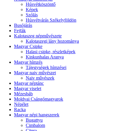
Húsvétköszöntő
Képek
Szólás
Húsvétvárás Székelyföldön
Busójárás
Fejfák
Kalotaszeg népművészete
Kalotaszegi lány hozománya
Magyar Csipke
Halasi csipke, részletképek
Kinkunhalas Aranya
Magyar hímzés
Tájegységek hímzései
Magyar naiv művészet
Naiv művészek
Magyar néptánc
Magyar viselet
Mézesbáb
Moldvai Csángómagyarok
Népélet
Racka
Magyar népi hangszerek
Bugattyu
Cimbalom
Citera