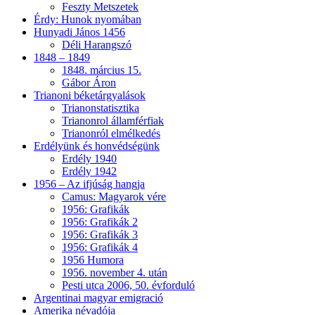
Feszty Metszetek
Érdy: Hunok nyomában
Hunyadi János 1456
Déli Harangszó
1848 – 1849
1848. március 15.
Gábor Áron
Trianoni béketárgyalások
Trianonstatisztika
Trianonrol államférfiak
Trianonról elmélkedés
Erdélyünk és honvédségünk
Erdély 1940
Erdély 1942
1956 – Az ifjúság hangja
Camus: Magyarok vére
1956: Grafikák
1956: Grafikák 2
1956: Grafikák 3
1956: Grafikák 4
1956 Humora
1956. november 4. után
Pesti utca 2006, 50. évforduló
Argentinai magyar emigració
Amerika névadója