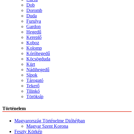
Dob
Doromb
Duda
Furulya
Gardon
Hegedű
Kereplő
Koboz
Kolomp
Kóróhegedű
Köcsögduda
Kürt
Nádihegedű
Sípok
Tárogató
Tekerő
Tilinkó
Töröksíp
Történelem
Magyarország Történelme Dióhéjban
Magyar Szent Korona
Feszty Körkép