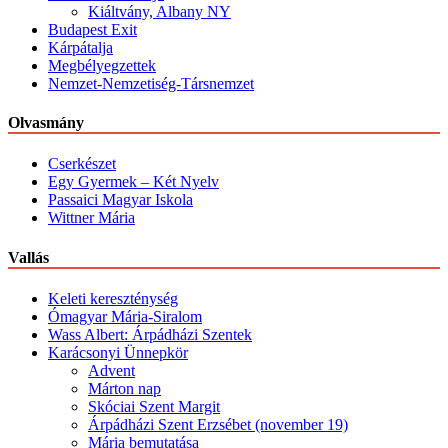
Kiáltvány, Albany NY
Budapest Exit
Kárpátalja
Megbélyegzettek
Nemzet-Nemzetiség-Társnemzet
Olvasmány
Cserkészet
Egy Gyermek – Két Nyelv
Passaici Magyar Iskola
Wittner Mária
Vallás
Keleti kereszténység
Ómagyar Mária-Siralom
Wass Albert: Árpádházi Szentek
Karácsonyi Ünnepkör
Advent
Márton nap
Skóciai Szent Margit
Árpádházi Szent Erzsébet (november 19)
Mária bemutatása