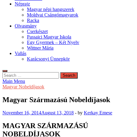
Néprajz
Magyar népi hangszerek
Moldvai Csángómagyarok
Racka
Olvasmány
Cserkészet
Passaici Magyar Iskola
Egy Gyermek – Két Nyelv
Wittner Mária
Vallás
Karácsonyi Ünnepkör
Search
for:
Main Menu
Magyar Nobeldíjasok
Magyar Származású Nobeldíjasok
November 16, 2014
August 13, 2018
-
by
Kerkay Emese
MAGYAR SZÁRMAZÁSÚ
NOBELDÍJASOK