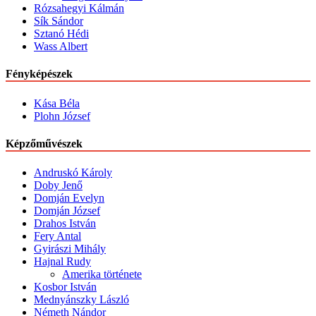
Rózsahegyi Kálmán
Sík Sándor
Sztanó Hédi
Wass Albert
Fényképészek
Kása Béla
Plohn József
Képzőművészek
Andruskó Károly
Doby Jenő
Domján Evelyn
Domján József
Drahos István
Fery Antal
Gyirászi Mihály
Hajnal Rudy
Amerika története
Kosbor István
Mednyánszky László
Németh Nándor