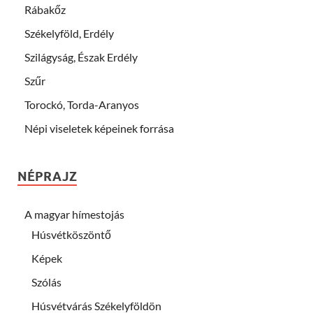
Rábakőz
Székelyföld, Erdély
Szilágyság, Észak Erdély
Szűr
Torockó, Torda-Aranyos
Népi viseletek képeinek forrása
NÉPRAJZ
A magyar hímestojás
Húsvétköszöntő
Képek
Szólás
Húsvétvárás Székelyföldön