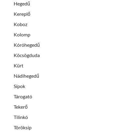
Hegedű
Kereplő
Koboz
Kolomp
Kóróhegedű
Köcsögduda
Kürt
Nádihegedű
Sípok
Tárogató
Tekerő
Tilinkó
Töröksíp