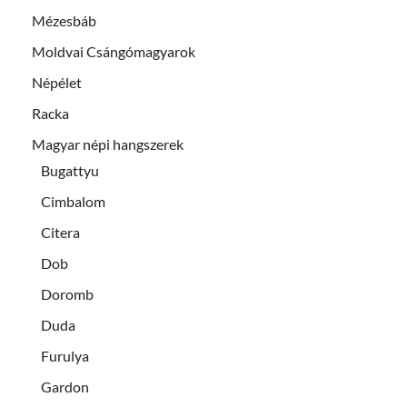
Mézesbáb
Moldvai Csángómagyarok
Népélet
Racka
Magyar népi hangszerek
Bugattyu
Cimbalom
Citera
Dob
Doromb
Duda
Furulya
Gardon