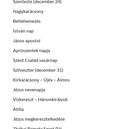
Szenteste (december 24)
Nagykarácsony
Betlehemezés
István nap
János apostol
Aprószentek napja
Szent Család vasárnap
Szilveszter (december 31)
Kirkarácsony – Újév – Álmos
Jézus nevenapja
Vízkereszt – Háromkirályok
Atilla
Jézus megkeresztelkedése
Thébai Remete Szent Pál