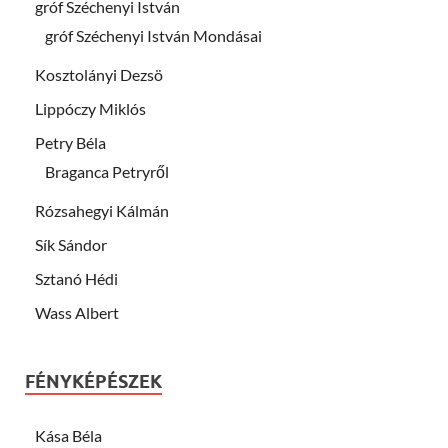
gróf Széchenyi István
gróf Széchenyi István Mondásai
Kosztolányi Dezsö
Lippóczy Miklós
Petry Béla
Braganca Petryről
Rózsahegyi Kálmán
Sík Sándor
Sztanó Hédi
Wass Albert
FÉNYKÉPÉSZEK
Kása Béla