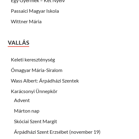
Egy Gyermek – Két Nyelv
Passaici Magyar Iskola
Wittner Mária
VALLÁS
Keleti kereszténység
Ómagyar Mária-Siralom
Wass Albert: Árpádházi Szentek
Karácsonyi Ünnepkör
Advent
Márton nap
Skóciai Szent Margit
Árpádházi Szent Erzsébet (november 19)