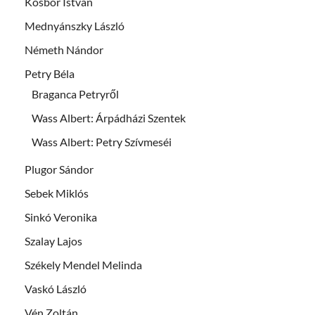
Kosbor István
Mednyánszky László
Németh Nándor
Petry Béla
Braganca Petryről
Wass Albert: Árpádházi Szentek
Wass Albert: Petry Szívmeséi
Plugor Sándor
Sebek Miklós
Sinkó Veronika
Szalay Lajos
Székely Mendel Melinda
Vaskó László
Vén Zoltán