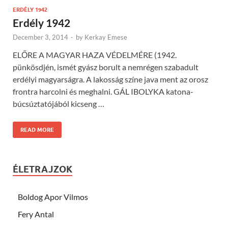
ERDÉLY 1942
Erdély 1942
December 3, 2014
-
by
Kerkay Emese
ELŐRE A MAGYAR HAZA VÉDELMÉRE (1942.
pünkösdjén, ismét gyász borult a nemrégen szabadult
erdélyi magyarságra. A lakosság színe java ment az orosz
frontra harcolni és meghalni. GÁL IBOLYKA katona-
búcsúztatójából kicseng …
READ MORE
ÉLETRAJZOK
Boldog Apor Vilmos
Fery Antal