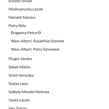
Kosbor István
Mednyánszky László
Németh Nándor
Petry Béla
Braganca Petryről
Wass Albert: Árpádházi Szentek
Wass Albert: Petry Szívmeséi
Plugor Sándor
Sebek Miklós
Sinkó Veronika
Szalay Lajos
Székely Mendel Melinda
Vaskó László
Vén Zoltán