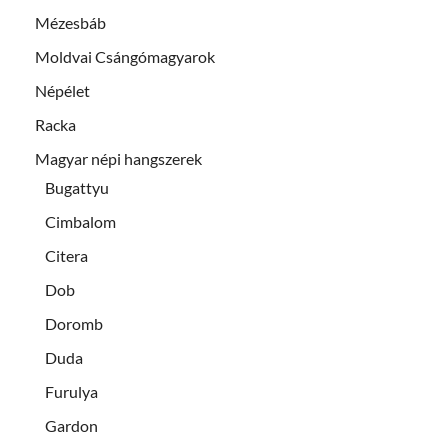
Mézesbáb
Moldvai Csángómagyarok
Népélet
Racka
Magyar népi hangszerek
Bugattyu
Cimbalom
Citera
Dob
Doromb
Duda
Furulya
Gardon