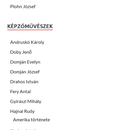
Plohn József
KÉPZŐMŰVÉSZEK
Andruskó Károly
Doby Jenő
Domján Evelyn
Domján József
Drahos István
Fery Antal
Gyirászi Mihály
Hajnal Rudy
Amerika története