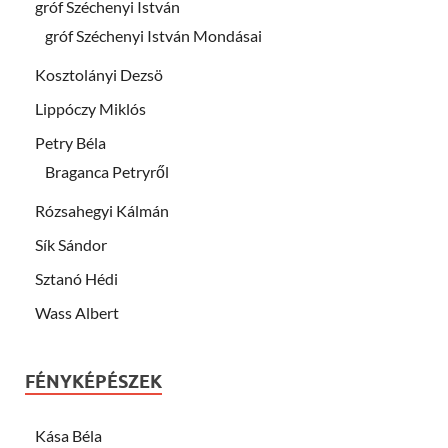
gróf Széchenyi István
gróf Széchenyi István Mondásai
Kosztolányi Dezsö
Lippóczy Miklós
Petry Béla
Braganca Petryről
Rózsahegyi Kálmán
Sík Sándor
Sztanó Hédi
Wass Albert
FÉNYKÉPÉSZEK
Kása Béla