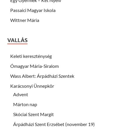
Egy Gyermek – Két Nyelv
Passaici Magyar Iskola
Wittner Mária
VALLÁS
Keleti kereszténység
Ómagyar Mária-Siralom
Wass Albert: Árpádházi Szentek
Karácsonyi Ünnepkör
Advent
Márton nap
Skóciai Szent Margit
Árpádházi Szent Erzsébet (november 19)