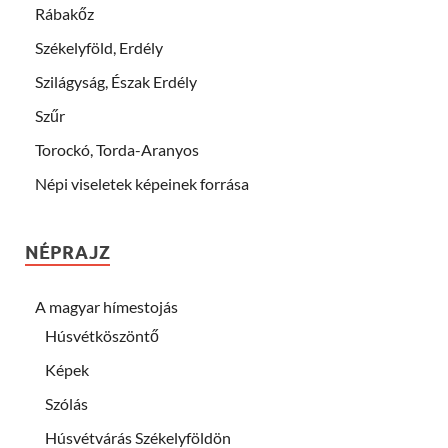
Rábakőz
Székelyföld, Erdély
Szilágyság, Észak Erdély
Szűr
Torockó, Torda-Aranyos
Népi viseletek képeinek forrása
NÉPRAJZ
A magyar hímestojás
Húsvétköszöntő
Képek
Szólás
Húsvétvárás Székelyföldön