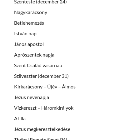
Szenteste (december 24)
Nagykarácsony
Betlehemezés
István nap
János apostol
Aprószentek napja
Szent Család vasárnap
Szilveszter (december 31)
Kirkarácsony – Újév – Álmos
Jézus nevenapja
Vízkereszt – Háromkirályok
Atilla
Jézus megkeresztelkedése
Thébai Remete Szent Pál