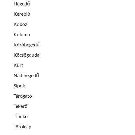
Hegedű
Kereplő
Koboz
Kolomp
Kóróhegedű
Köcsögduda
Kürt
Nádihegedű
Sípok
Tárogató
Tekerő
Tilinkó
Töröksíp