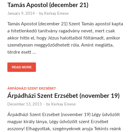
Tamás Apostol (december 21)
January 9, 2014
-
by
Kerkay Emese
Tamás Apostol (december 21) Szent Tamás apostol kapta
a hitetlenkedő tanítvány ragadvány nevet, mert csak
akkor hitte el, hogy Jézus halottaiból föltámadt, amikor
személyesen meggyőződhetett róla. Amint meglátta,
térdre esett …
READ MORE
ÁRPÁDHÁZI SZENT ERZSÉBET
Árpádházi Szent Erzsébet (november 19)
December 13, 2013
-
by
Kerkay Emese
Árpádházi Szent Erzsébet (november 19) Légy üdvözölt
magyar király lánya, Légy üdvözölt szent Erzsébet
asszony! Elhagyottak, szegényeknek anyja Tekints reánk