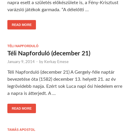
napra esett a születés előkészülete is, a Fény-Krisztust
varázsló játékok garmada. “A délelőtti …
READ MORE
TÉLI NAPFORDULÓ
Téli Napforduló (december 21)
January 9, 2014
-
by
Kerkay Emese
Téli Napforduló (december 21) A Gergely-féle naptár
bevezetése óta (1582) december 13. helyett 21. az év
legrövidebb napja. Ezért sok Luca napi ősi hiedelem erre
a napra is átterjedt. A …
READ MORE
TAMÁS APOSTOL