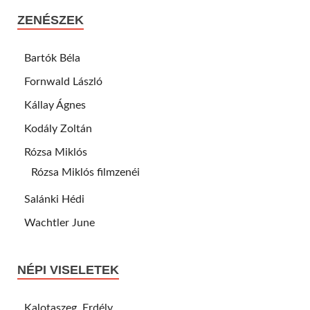
ZENÉSZEK
Bartók Béla
Fornwald László
Kállay Ágnes
Kodály Zoltán
Rózsa Miklós
Rózsa Miklós filmzenéi
Salánki Hédi
Wachtler June
NÉPI VISELETEK
Kalotaszeg, Erdély