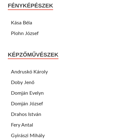
FÉNYKÉPÉSZEK
Kása Béla
Plohn József
KÉPZŐMŰVÉSZEK
Andruskó Károly
Doby Jenő
Domján Evelyn
Domján József
Drahos István
Fery Antal
Gyirászi Mihály