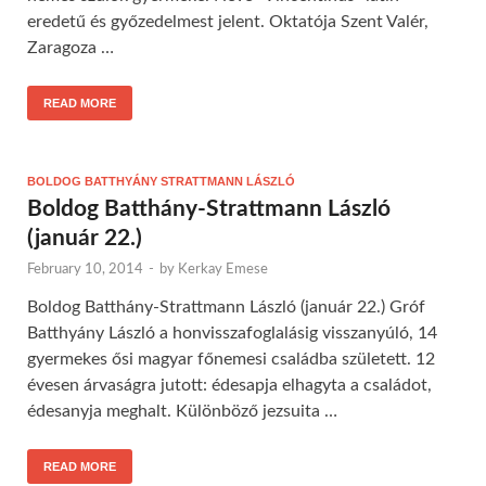
eredetű és győzedelmest jelent. Oktatója Szent Valér,
Zaragoza …
READ MORE
BOLDOG BATTHYÁNY STRATTMANN LÁSZLÓ
Boldog Batthány-Strattmann László
(január 22.)
February 10, 2014
-
by
Kerkay Emese
Boldog Batthány-Strattmann László (január 22.) Gróf
Batthyány László a honvisszafoglalásig visszanyúló, 14
gyermekes ősi magyar főnemesi családba született. 12
évesen árvaságra jutott: édesapja elhagyta a családot,
édesanyja meghalt. Különböző jezsuita …
READ MORE