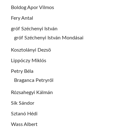
Boldog Apor Vilmos
Fery Antal
gróf Széchenyi István
gróf Széchenyi István Mondásai
Kosztolányi Dezsö
Lippóczy Miklós
Petry Béla
Braganca Petryről
Rózsahegyi Kálmán
Sík Sándor
Sztanó Hédi
Wass Albert