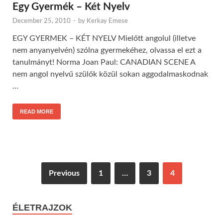
Egy Gyermék – Két Nyelv
December 25, 2010
-
by
Kerkay Emese
EGY GYERMEK – KÉT NYELV Mielőtt angolul (illetve
nem anyanyelvén) szólna gyermekéhez, olvassa el ezt a
tanulmányt! Norma Joan Paul: CANADIAN SCENE A
nem angol nyelvű szülők közül sokan aggodalmaskodnak
…
READ MORE
Previous
1
…
3
4
ÉLETRAJZOK