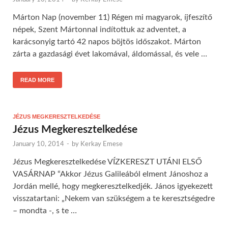
Márton Nap (november 11) Régen mi magyarok, íjfeszítő
népek, Szent Mártonnal indítottuk az adventet, a
karácsonyig tartó 42 napos böjtös időszakot. Márton
zárta a gazdasági évet lakomával, áldomással, és vele …
READ MORE
JÉZUS MEGKERESZTELKEDÉSE
Jézus Megkeresztelkedése
January 10, 2014
-
by
Kerkay Emese
Jézus Megkeresztelkedése VÍZKERESZT UTÁNI ELSŐ
VASÁRNAP “Akkor Jézus Galileából elment Jánoshoz a
Jordán mellé, hogy megkeresztelkedjék. János igyekezett
visszatartani: „Nekem van szükségem a te keresztségedre
– mondta -, s te …