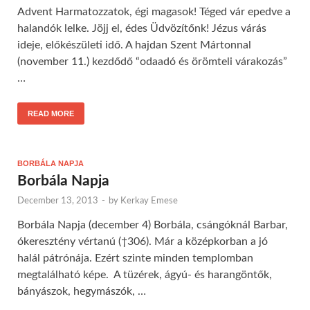
Advent Harmatozzatok, égi magasok! Téged vár epedve a
halandók lelke. Jöjj el, édes Üdvözítőnk! Jézus várás
ideje, előkészületi idő. A hajdan Szent Mártonnal
(november 11.) kezdődő “odaadó és örömteli várakozás”
…
READ MORE
BORBÁLA NAPJA
Borbála Napja
December 13, 2013
-
by
Kerkay Emese
Borbála Napja (december 4) Borbála, csángóknál Barbar,
ókeresztény vértanú (†306). Már a középkorban a jó
halál pátrónája. Ezért szinte minden templomban
megtalálható képe. A tüzérek, ágyú- és harangöntők,
bányászok, hegymászók, …