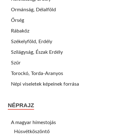
Ormánság, Délalföld
Őrség
Rábakőz
Székelyföld, Erdély
Szilágyság, Észak Erdély
Szűr
Torockó, Torda-Aranyos
Népi viseletek képeinek forrása
NÉPRAJZ
A magyar hímestojás
Húsvétköszöntő