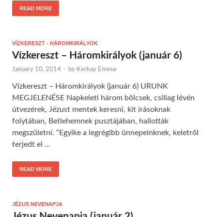
READ MORE
VÍZKERESZT - HÁROMKIRÁLYOK
Vízkereszt – Háromkirályok (január 6)
January 10, 2014
-
by
Kerkay Emese
Vízkereszt – Háromkirályok (január 6) URUNK
MEGJELENÉSE Napkeleti három bölcsek, csillag lévén
útvezérek, Jézust mentek keresni, kit írásoknak
folytában, Betlehemnek pusztájában, hallották
megszületni. “Egyike a legrégibb ünnepeinknek, keletről
terjedt el …
READ MORE
JÉZUS NEVENAPJA
Jézus Nevenapja (január 2)