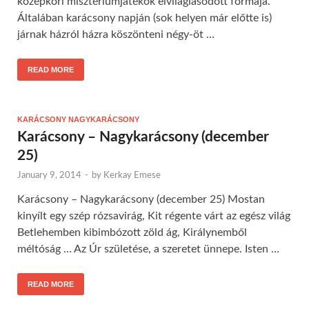
középkori misztériumjátékok elvilágiasodott formája.
Általában karácsony napján (sok helyen már előtte is)
járnak házról házra köszönteni négy-öt …
READ MORE
KARÁCSONY NAGYKARÁCSONY
Karácsony – Nagykarácsony (december
25)
January 9, 2014
-
by
Kerkay Emese
Karácsony – Nagykarácsony (december 25) Mostan
kinyílt egy szép rózsavirág, Kit régente várt az egész világ
Betlehemben kibimbózott zöld ág, Királynemből
méltóság … Az Úr születése, a szeretet ünnepe. Isten …
READ MORE