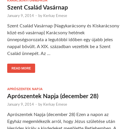
KARÁCSONYI ÜNNEPKÖR
Szent Család Vasárnap
January 9, 2014
-
by
Kerkay Emese
Szent Család Vasárnap (Nagykarácsony és Kiskarácsony
közé eső vasárnap) Karácsony hetének
ünnepségsorozata a legutóbbi időben egy újabb jeles
nappal bővült. A XIX. században vezették be a Szent
Család ünnepét. Az …
READ MORE
APRÓSZENTEK NAPJA
Aprószentek Napja (december 28)
January 9, 2014
-
by
Kerkay Emese
Aprószentek Napja (december 28) Ezen a napon az
Egyház megemlékezik arról, hogy Jézus születése után
Heródes király a kisdedeket megölette Betlehemben. A