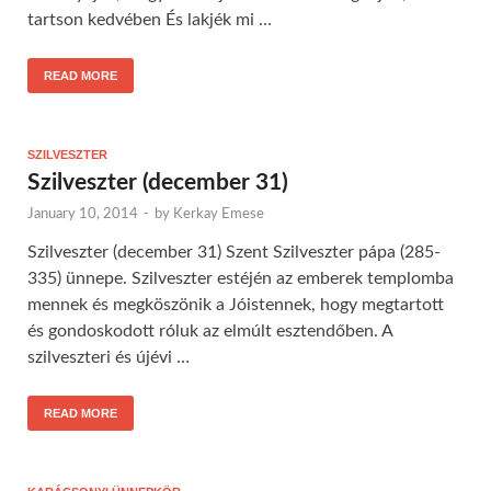
tartson kedvében És lakjék mi …
READ MORE
SZILVESZTER
Szilveszter (december 31)
January 10, 2014
-
by
Kerkay Emese
Szilveszter (december 31) Szent Szilveszter pápa (285-
335) ünnepe. Szilveszter estéjén az emberek templomba
mennek és megköszönik a Jóistennek, hogy megtartott
és gondoskodott róluk az elmúlt esztendőben. A
szilveszteri és újévi …
READ MORE