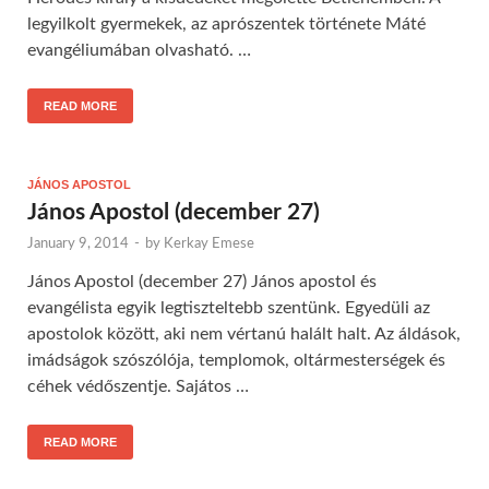
legyilkolt gyermekek, az aprószentek története Máté
evangéliumában olvasható. …
READ MORE
JÁNOS APOSTOL
János Apostol (december 27)
January 9, 2014
-
by
Kerkay Emese
János Apostol (december 27) János apostol és
evangélista egyik legtiszteltebb szentünk. Egyedüli az
apostolok között, aki nem vértanú halált halt. Az áldások,
imádságok szószólója, templomok, oltármesterségek és
céhek védőszentje. Sajátos …
READ MORE