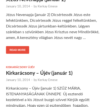
January 10, 2014
-
by
Kerkay Emese
Jézus Nevenapja (január 2) Dicsértessék Jézus este
lefektünkben, Dicsértessék Jézus reggel felkeltünkben,
Dicsértessék Jézus jártunkban-keltünkben. Légyen
szánkban s szívünkben Jézus Krisztus neve Mindörökké,
amen, A keresztény világban Jézus nevét nagy …
READ MORE
KISKARÁCSONY ÚJÉV
Kirkarácsony – Újév (január 1)
January 10, 2014
-
by
Kerkay Emese
Kirkarácsony – Újév (január 1) SZŰZ MÁRIA,
ISTENANYASÁGÁNAK ÜNNEPE Új esztendő
kezdetével a kis Jézust buzgó szívvel Kérjük együtt
mindnyájan, Hogy ezen új esztendőben fogadjon,