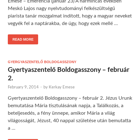
Emese – Emerencia (január 23) A harmincas években
Meskó Lajos nagy nyelvtudományi felkészültségű
piarista tanár mozgalmat indított, hogy a magyar neveket
vegyék fel a naptárakba, de úgy, hogy ezek mellé …
READ MORE
GYERGYASZENTELŐ BOLDOGASSZONY
Gyertyaszentelő Boldogasszony – február
2.
February 9, 2014
-
by
Kerkay Emese
Gyertyaszentelő Boldogasszony – február 2. Jézus Urunk
bemutatása Mária tisztulásának napja, a Találkozás, a
beteljesedés, a fény ünnepe, amikor Mária a világ
világosságát, Jézust, 40 nappal születése után bemutatta
a …