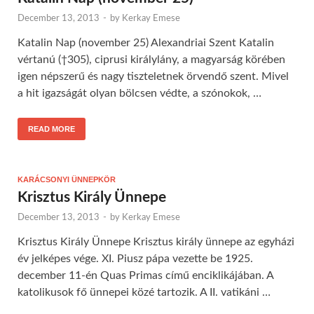
December 13, 2013
-
by
Kerkay Emese
Katalin Nap (november 25) Alexandriai Szent Katalin
vértanú (†305), ciprusi királylány, a magyarság körében
igen népszerű és nagy tiszteletnek örvendő szent. Mivel
a hit igazságát olyan bölcsen védte, a szónokok, …
READ MORE
KARÁCSONYI ÜNNEPKÖR
Krisztus Király Ünnepe
December 13, 2013
-
by
Kerkay Emese
Krisztus Király Ünnepe Krisztus király ünnepe az egyházi
év jelképes vége. XI. Piusz pápa vezette be 1925.
december 11-én Quas Primas című enciklikájában. A
katolikusok fő ünnepei közé tartozik. A II. vatikáni …