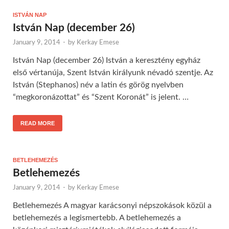
ISTVÁN NAP
István Nap (december 26)
January 9, 2014
-
by
Kerkay Emese
István Nap (december 26) István a keresztény egyház
első vértanúja, Szent István királyunk névadó szentje. Az
István (Stephanos) név a latin és görög nyelvben
“megkoronázottat” és “Szent Koronát” is jelent. …
READ MORE
BETLEHEMEZÉS
Betlehemezés
January 9, 2014
-
by
Kerkay Emese
Betlehemezés A magyar karácsonyi népszokások közül a
betlehemezés a legismertebb. A betlehemezés a