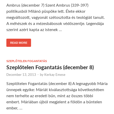
Ambrus (december 7) Szent Ambrus (339-397)
politikusból Milánó püspöke lett. Élete ekkor
megváltozott, vagyonát szétosztotta és teológiát tanult.
A méhészek és a mézesbábosok védőszentje. Legendája
szerint azért kapta az istenek …
READ MORE
SZEPLŐTELEN FOGANTATÁS
Szeplőtelen Fogantatás (december 8)
December 13, 2013
-
by
Kerkay Emese
Szeplőtelen Fogantatás (december 8) A legnagyobb Mária
ünnepek egyike: Máriát kiválasztottsága következtében
nem terhelte az eredeti bűn, mint az összes többi
embert. Máriában újból megjelent a földön a bűntelen
ember, …