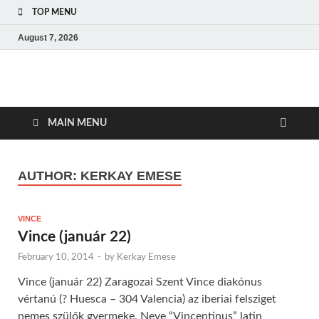
TOP MENU
August 7, 2026
Amerikai Magyar
Amerikai Magyar Múzeum
Múzeum
MAIN MENU
AUTHOR:
KERKAY EMESE
VINCE
Vince (január 22)
February 10, 2014
-
by
Kerkay Emese
Vince (január 22) Zaragozai Szent Vince diakónus
vértanú (? Huesca – 304 Valencia) az iberiai felsziget
nemes szülők gyermeke. Neve “Vincentinus” latin