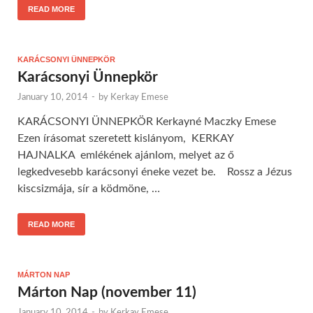
READ MORE
KARÁCSONYI ÜNNEPKÖR
Karácsonyi Ünnepkör
January 10, 2014
-
by
Kerkay Emese
KARÁCSONYI ÜNNEPKÖR Kerkayné Maczky Emese
Ezen írásomat szeretett kislányom, KERKAY
HAJNALKA emlékének ajánlom, melyet az ő
legkedvesebb karácsonyi éneke vezet be. Rossz a Jézus
kiscsizmája, sír a ködmöne, …
READ MORE
MÁRTON NAP
Márton Nap (november 11)
January 10, 2014
-
by
Kerkay Emese