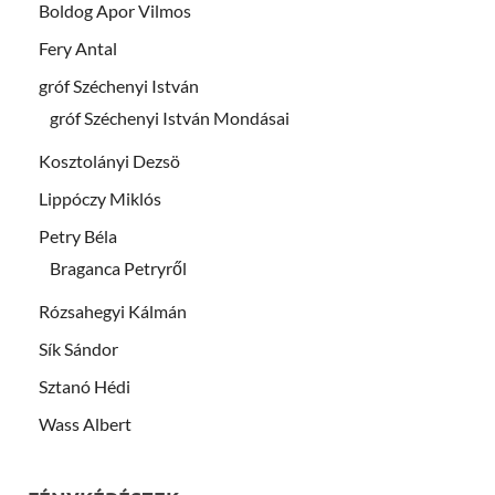
Boldog Apor Vilmos
Fery Antal
gróf Széchenyi István
gróf Széchenyi István Mondásai
Kosztolányi Dezsö
Lippóczy Miklós
Petry Béla
Braganca Petryről
Rózsahegyi Kálmán
Sík Sándor
Sztanó Hédi
Wass Albert