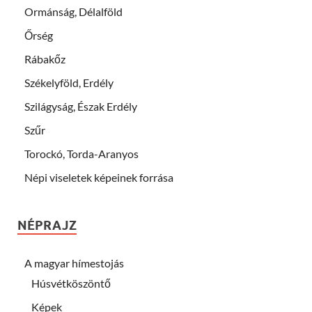
Ormánság, Délalföld
Őrség
Rábakőz
Székelyföld, Erdély
Szilágyság, Észak Erdély
Szűr
Torockó, Torda-Aranyos
Népi viseletek képeinek forrása
NÉPRAJZ
A magyar hímestojás
Húsvétköszöntő
Képek