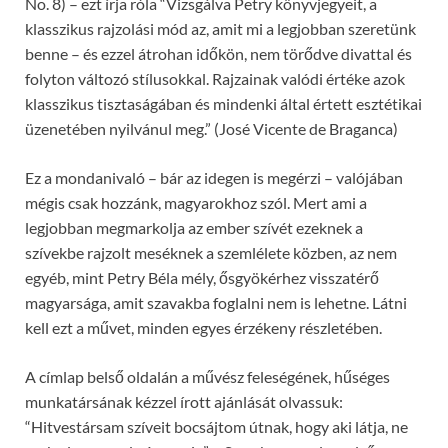
No. 8) – ezt írja róla “Vizsgálva Petry könyvjegyeit, a
klasszikus rajzolási mód az, amit mi a legjobban szeretünk
benne – és ezzel átrohan időkön, nem törődve divattal és
folyton változó stílusokkal. Rajzainak valódi értéke azok
klasszikus tisztaságában és mindenki által értett esztétikai
üzenetében nyilvánul meg.” (José Vicente de Braganca)
Ez a mondanivaló – bár az idegen is megérzi – valójában
mégis csak hozzánk, magyarokhoz szól. Mert ami a
legjobban megmarkolja az ember szívét ezeknek a
szívekbe rajzolt meséknek a szemlélete közben, az nem
egyéb, mint Petry Béla mély, ősgyökérhez visszatérő
magyarsága, amit szavakba foglalni nem is lehetne. Látni
kell ezt a művet, minden egyes érzékeny részletében.
A címlap belső oldalán a művész feleségének, hűséges
munkatársának kézzel írott ajánlását olvassuk:
“Hitvestársam szíveit bocsájtom útnak, hogy aki látja, ne