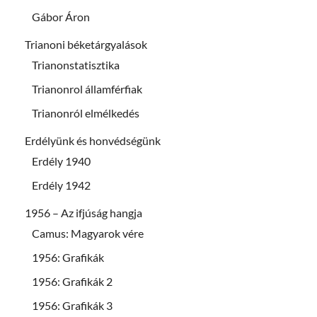
Gábor Áron
Trianoni béketárgyalások
Trianonstatisztika
Trianonrol államférfiak
Trianonról elmélkedés
Erdélyünk és honvédségünk
Erdély 1940
Erdély 1942
1956 – Az ifjúság hangja
Camus: Magyarok vére
1956: Grafikák
1956: Grafikák 2
1956: Grafikák 3