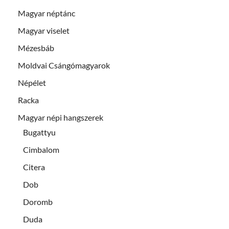
Magyar néptánc
Magyar viselet
Mézesbáb
Moldvai Csángómagyarok
Népélet
Racka
Magyar népi hangszerek
Bugattyu
Cimbalom
Citera
Dob
Doromb
Duda