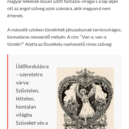
magyar lelkének dúsan szőtt fantázia-virágai s a lap alján
ott az angol szöveg azok számára, akik magyarul nem
értenek.
A második szívben tündérkék játszadoznak tarnicsvirágos,
kismadaras meseerdő mélyén. A cím: “Van-e, van-e
tündér?” Alatta az ősszékely nyelvezetű rímes szöveg:
Üdőfordulásra
– szeretetre
várva:
Szűvtelen,
léttelen,
hontalan
világba
Szüveket vés a