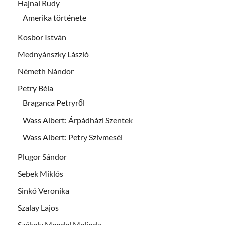
Hajnal Rudy
Amerika története
Kosbor István
Mednyánszky László
Németh Nándor
Petry Béla
Braganca Petryről
Wass Albert: Árpádházi Szentek
Wass Albert: Petry Szívmeséi
Plugor Sándor
Sebek Miklós
Sinkó Veronika
Szalay Lajos
Székely Mendel Melinda