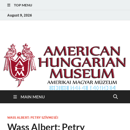
TOP MENU
August 9, 2026
Amerikai Magyar
Amerikai Magyar Múzeum
Múzeum
MAIN MENU
WASS ALBERT: PETRY SZÍVMESÉI
Wass Albert: Petry