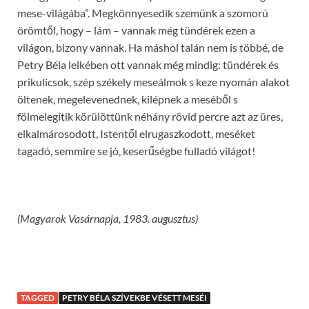
mese-világába”. Megkönnyesedik szemünk a szomorú
örömtől, hogy – lám – vannak még tündérek ezen a
világon, bizony vannak. Ha máshol talán nem is többé, de
Petry Béla lelkében ott vannak még mindig: tündérek és
prikulicsok, szép székely meseálmok s keze nyomán alakot
öltenek, megelevenednek, kilépnek a meséből s
fölmelegítik körülöttünk néhány rövid percre azt az üres,
elkalmárosodott, Istentől elrugaszkodott, meséket
tagadó, semmire se jó, keserűségbe fulladó világot!
(Magyarok Vasárnapja, 1983. augusztus)
TAGGED
PETRY BÉLA SZÍVEKBE VÉSETT MESÉI