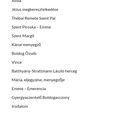
Atilla
Jézus megkeresztelkedése
Thébai Remete Szent Pál
Szent Piroska – Eirene
Szent Margit
Kánai menyegző
Boldog Özséb
Vince
Batthyány-Strattmann László herceg
Mária, eljegyzése, menyegzője
Emese – Emerencia
Gyergyaszentelő Boldogasszony
Irodalom