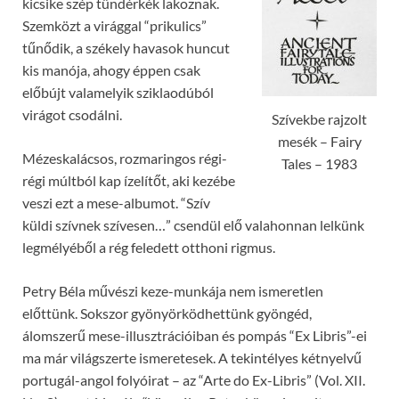
kicsike szép tündérkék lakoznak.
Szemközt a virággal “prikulics”
tűnődik, a székely havasok huncut
kis manója, ahogy éppen csak
előbújt valamelyik sziklaodúból
virágot csodálni.
Szívekbe rajzolt
mesék – Fairy
Mézeskalácsos, rozmaringos régi-
Tales – 1983
régi múltból kap ízelítőt, aki kezébe
veszi ezt a mese-albumot. “Szív
küldi szívnek szívesen…” csendül elő valahonnan lelkünk
legmélyéből a rég feledett otthoni rigmus.
Petry Béla művészi keze-munkája nem ismeretlen
előttünk. Sokszor gyönyörködhettünk gyöngéd,
álomszerű mese-illusztrációiban és pompás “Ex Libris”-ei
ma már világszerte ismeretesek. A tekintélyes kétnyelvű
portugál-angol folyóirat – az “Arte do Ex-Libris” (Vol. XII.