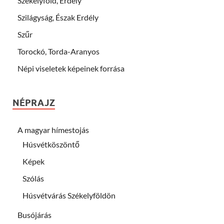
Székelyföld, Erdély
Szilágyság, Észak Erdély
Szűr
Torockó, Torda-Aranyos
Népi viseletek képeinek forrása
NÉPRAJZ
A magyar hímestojás
Húsvétköszöntő
Képek
Szólás
Húsvétvárás Székelyföldön
Busójárás