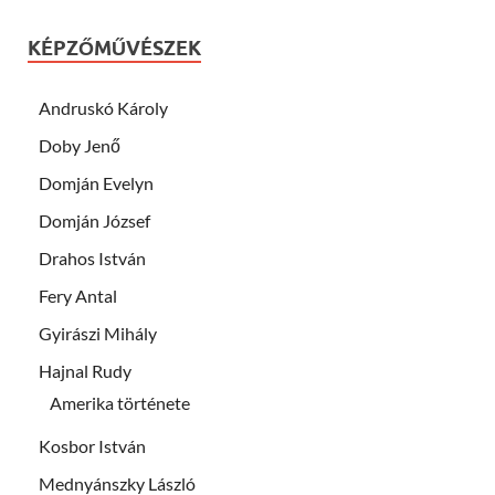
KÉPZŐMŰVÉSZEK
Andruskó Károly
Doby Jenő
Domján Evelyn
Domján József
Drahos István
Fery Antal
Gyirászi Mihály
Hajnal Rudy
Amerika története
Kosbor István
Mednyánszky László