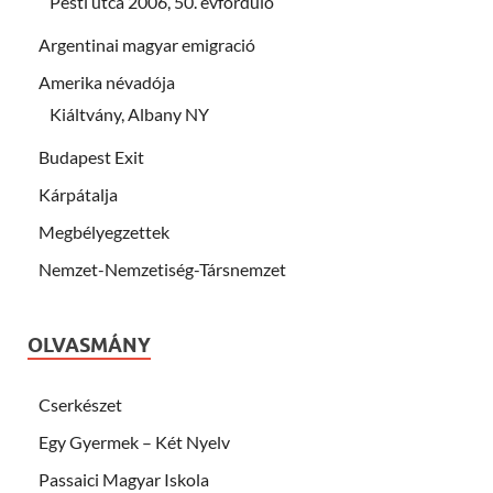
Pesti utca 2006, 50. évforduló
Argentinai magyar emigració
Amerika névadója
Kiáltvány, Albany NY
Budapest Exit
Kárpátalja
Megbélyegzettek
Nemzet-Nemzetiség-Társnemzet
OLVASMÁNY
Cserkészet
Egy Gyermek – Két Nyelv
Passaici Magyar Iskola