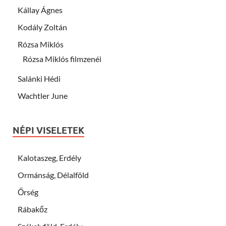
Kállay Ágnes
Kodály Zoltán
Rózsa Miklós
Rózsa Miklós filmzenéi
Salánki Hédi
Wachtler June
NÉPI VISELETEK
Kalotaszeg, Erdély
Ormánság, Délalföld
Őrség
Rábakőz