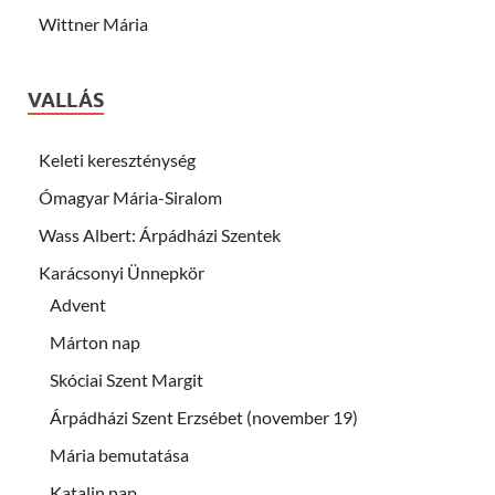
Wittner Mária
VALLÁS
Keleti kereszténység
Ómagyar Mária-Siralom
Wass Albert: Árpádházi Szentek
Karácsonyi Ünnepkör
Advent
Márton nap
Skóciai Szent Margit
Árpádházi Szent Erzsébet (november 19)
Mária bemutatása
Katalin nap