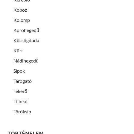
Koboz
Kolomp
Kóróhegedű
Köcsögduda
Kürt
Nádihegedű
Sípok
Tárogató
Tekerő
Tilinkó
Töröksíp
TÖRTÉNELEM