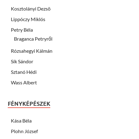
Kosztolányi Dezsö
Lippóczy Miklós
Petry Béla
Braganca Petryről
Rózsahegyi Kálmán
Sík Sándor
Sztanó Hédi
Wass Albert
FÉNYKÉPÉSZEK
Kása Béla
Plohn József