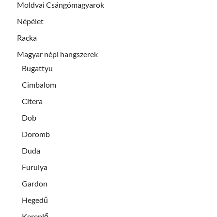
Moldvai Csángómagyarok
Népélet
Racka
Magyar népi hangszerek
Bugattyu
Cimbalom
Citera
Dob
Doromb
Duda
Furulya
Gardon
Hegedű
Kereplő