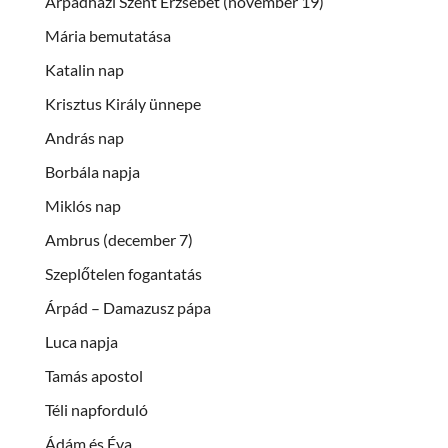
Árpádházi Szent Erzsébet (november 19)
Mária bemutatása
Katalin nap
Krisztus Király ünnepe
András nap
Borbála napja
Miklós nap
Ambrus (december 7)
Szeplőtelen fogantatás
Árpád – Damazusz pápa
Luca napja
Tamás apostol
Téli napforduló
Ádám és Éva