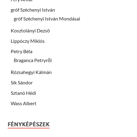
gróf Széchenyi István
gróf Széchenyi István Mondásai
Kosztolányi Dezsö
Lippóczy Miklós
Petry Béla
Braganca Petryről
Rózsahegyi Kálmán
Sík Sándor
Sztanó Hédi
Wass Albert
FÉNYKÉPÉSZEK