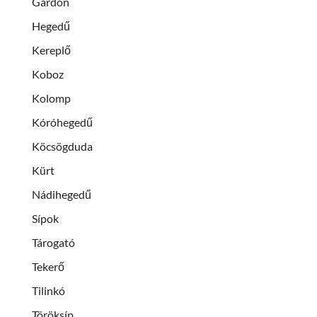
Gardon
Hegedű
Kereplő
Koboz
Kolomp
Kóróhegedű
Köcsögduda
Kürt
Nádihegedű
Sípok
Tárogató
Tekerő
Tilinkó
Töröksíp