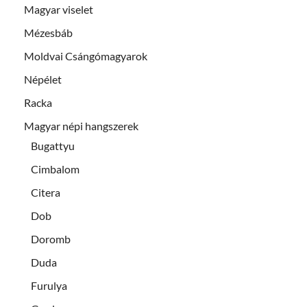
Magyar viselet
Mézesbáb
Moldvai Csángómagyarok
Népélet
Racka
Magyar népi hangszerek
Bugattyu
Cimbalom
Citera
Dob
Doromb
Duda
Furulya