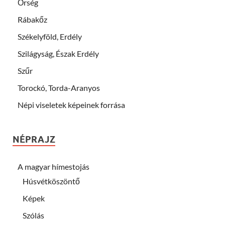
Őrség
Rábakőz
Székelyföld, Erdély
Szilágyság, Észak Erdély
Szűr
Torockó, Torda-Aranyos
Népi viseletek képeinek forrása
NÉPRAJZ
A magyar hímestojás
Húsvétköszöntő
Képek
Szólás