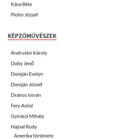
Kása Béla
Plohn József
KÉPZŐMŰVÉSZEK
Andruskó Károly
Doby Jenő
Domján Evelyn
Domján József
Drahos István
Fery Antal
Gyirászi Mihály
Hajnal Rudy
Amerika története