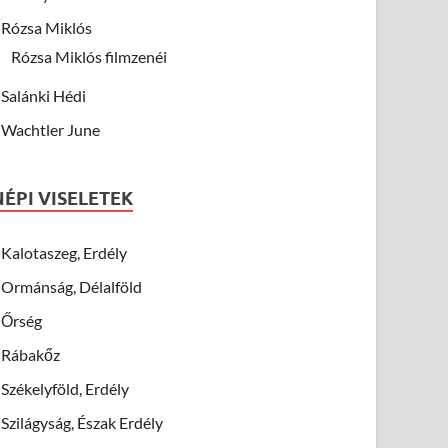
Rózsa Miklós
Rózsa Miklós filmzenéi
Salánki Hédi
Wachtler June
NÉPI VISELETEK
Kalotaszeg, Erdély
Ormánság, Délalföld
Őrség
Rábakőz
Székelyföld, Erdély
Szilágyság, Észak Erdély