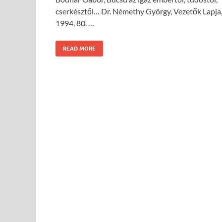
cserkész­től… Dr. Némethy György, Vezetők Lapja
1994. 80. …
READ MORE