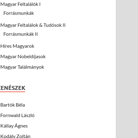
Magyar Feltalálók I
Forrásmunkák
Magyar Feltalálok & Tudósok II
Forrásmunkák II
Híres Magyarok
Magyar Nobeldíjasok
Magyar Találmányok
ZENÉSZEK
Bartók Béla
Fornwald László
Kállay Ágnes
Kodály Zoltán