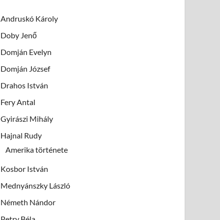
Andruskó Károly
Doby Jenő
Domján Evelyn
Domján József
Drahos István
Fery Antal
Gyirászi Mihály
Hajnal Rudy
Amerika története
Kosbor István
Mednyánszky László
Németh Nándor
Petry Béla