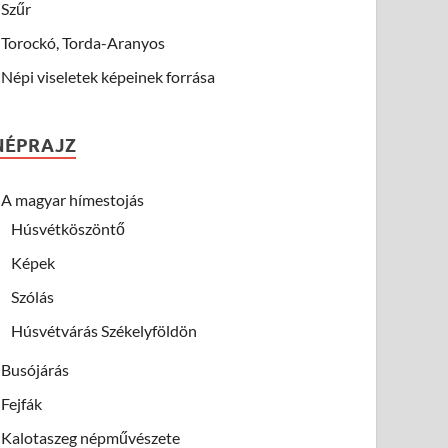
Szűr
Torockó, Torda-Aranyos
Népi viseletek képeinek forrása
NÉPRAJZ
A magyar hímestojás
Húsvétköszöntő
Képek
Szólás
Húsvétvárás Székelyföldön
Busójárás
Fejfák
Kalotaszeg népművészete