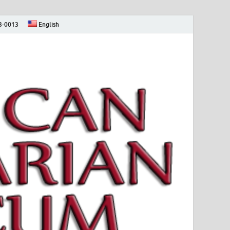
73-0013
English