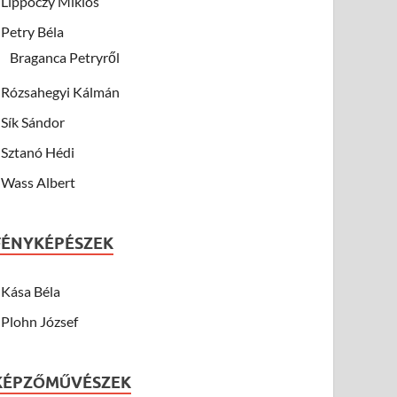
Lippóczy Miklós
Petry Béla
Braganca Petryről
Rózsahegyi Kálmán
Sík Sándor
Sztanó Hédi
Wass Albert
FÉNYKÉPÉSZEK
Kása Béla
Plohn József
KÉPZŐMŰVÉSZEK