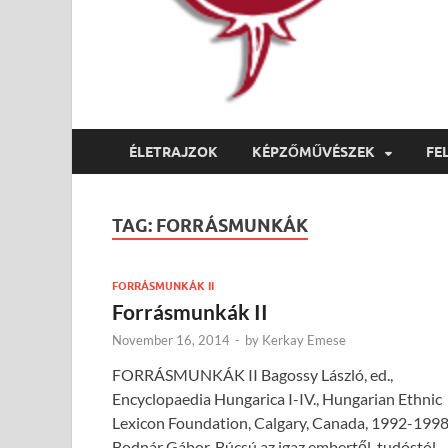
ÉLETRAJZOK
KÉPZŐMŰVÉSZEK
FE
TAG:
FORRÁSMUNKÁK
FORRÁSMUNKÁK II
Forrásmunkák II
November 16, 2014
-
by
Kerkay Emese
FORRÁSMUNKÁK II Bagossy László, ed.,
Encyclopaedia Hungarica I-IV., Hun­garian Ethnic
Lexicon Foundation, Calgary, Canada, 1992-199
Bodnár Gábor, Búcsú az igaz embertől, tudóstól,