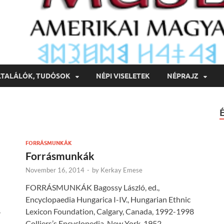
LTALÁLÓK, TUDÓSOK
NÉPI VISELETEK
NÉPRAJZ
FORRÁSMUNKÁK
Forrásmunkák
November 16, 2014
-
by
Kerkay Emese
FORRÁSMUNKÁK Bagossy László, ed.,
Encyclopaedia Hungarica I-IV., Hungarian Ethnic
8
Lexicon Foundation, Calgary, Canada, 1992-1998
Colliers’s Encyclopedia, New York, 1952