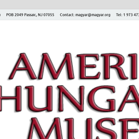
ú
POB 2049 Passaic, NJ 07055
Contact: magyar@magyar.org
Tel: 1 973 4
r Múzeum