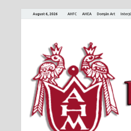
August 6, 2026
AHFC
AHEA
Domján Art
Interj
Amerikai Magya
Amerikai Magyar Múzeum