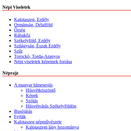
Népi Viseletek
Kalotaszeg, Erdély
Ormánság, Délalföld
Őrség
Rábakőz
Székelyföld, Erdély
Szilágyság, Észak Erdély
Szűr
Torockó, Torda-Aranyos
Népi viseletek képeinek forrása
Néprajz
A magyar hímestojás
Húsvétköszöntő
Képek
Szólás
Húsvétvárás Székelyföldön
Busójárás
Fejfák
Kalotaszeg népművészete
Kalotaszegi lány hozománya