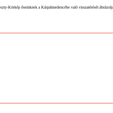
p őseinknek a Kárpátmedencébe való visszatérését ábrázolja. A k