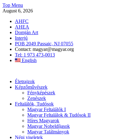
Skip
Top Menu
to
August 6, 2026
content
AHFC
AHEA
Domján Art
Interjú
POB 2049 Passaic, NJ 07055
Contact: magyar@magyar.org
Tel: 1 973 473-0013
English
Amerikai Magyar Múzeum
Amerikai Magyar Múzeum
Életrajzok
Képzőművészek
Fényképészek
Zenészek
Feltalálók, Tudósok
Magyar Feltalálók I
Magyar Feltalálok & Tudósok II
Híres Magyarok
Magyar Nobeldíjasok
Magyar Találmányok
Népi viseletek