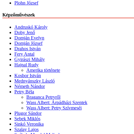
Plohn József
Képzőművészek
Andruskó Károly
Doby Jenő
Domján Evelyn
Domján József
Drahos István
Fery Antal
Gyirászi Mihály
Hajnal Rudy
Amerika története
Kosbor István
Mednyánszky László
Németh Nándor
Petry Béla
Braganca Petryről
Wass Albert: Árpádházi Szentek
Wass Albert: Petry Szívmeséi
Plugor Sándor
Sebek Miklós
Sinkó Veronika
Szalay Lajos