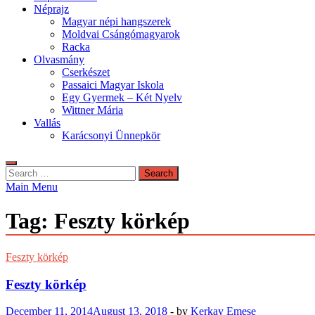
Néprajz
Magyar népi hangszerek
Moldvai Csángómagyarok
Racka
Olvasmány
Cserkészet
Passaici Magyar Iskola
Egy Gyermek – Két Nyelv
Wittner Mária
Vallás
Karácsonyi Ünnepkör
Search
for:
Main Menu
Tag:
Feszty körkép
Feszty körkép
Feszty körkép
December 11, 2014
August 13, 2018
-
by
Kerkay Emese