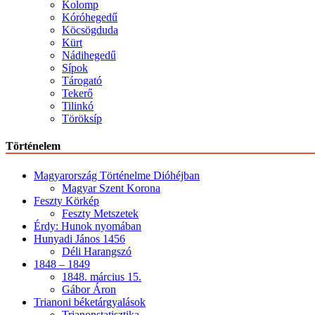
Kolomp
Kóróhegedű
Köcsögduda
Kürt
Nádihegedű
Sípok
Tárogató
Tekerő
Tilinkó
Töröksíp
Történelem
Magyarország Történelme Dióhéjban
Magyar Szent Korona
Feszty Körkép
Feszty Metszetek
Érdy: Hunok nyomában
Hunyadi János 1456
Déli Harangszó
1848 – 1849
1848. március 15.
Gábor Áron
Trianoni béketárgyalások
Trianonstatisztika