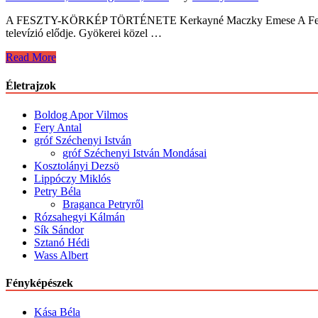
A FESZTY-KÖRKÉP TÖRTÉNETE Kerkayné Maczky Emese A Feszty-Körké
televízió elődje. Gyökerei közel …
Feszty
Read More
körkép
Életrajzok
Boldog Apor Vilmos
Fery Antal
gróf Széchenyi István
gróf Széchenyi István Mondásai
Kosztolányi Dezsö
Lippóczy Miklós
Petry Béla
Braganca Petryről
Rózsahegyi Kálmán
Sík Sándor
Sztanó Hédi
Wass Albert
Fényképészek
Kása Béla