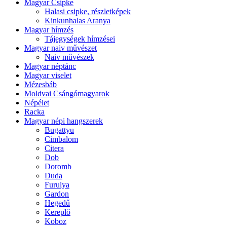
Magyar Csipke
Halasi csipke, részletképek
Kinkunhalas Aranya
Magyar hímzés
Tájegységek hímzései
Magyar naiv művészet
Naiv művészek
Magyar néptánc
Magyar viselet
Mézesbáb
Moldvai Csángómagyarok
Népélet
Racka
Magyar népi hangszerek
Bugattyu
Cimbalom
Citera
Dob
Doromb
Duda
Furulya
Gardon
Hegedű
Kereplő
Koboz