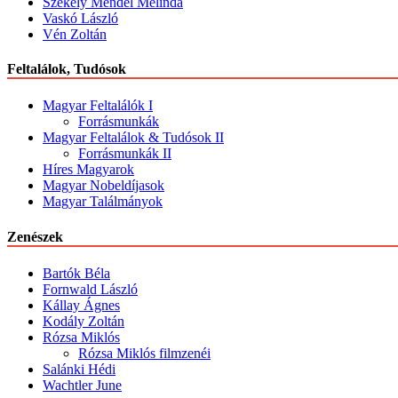
Székely Mendel Melinda
Vaskó László
Vén Zoltán
Feltalálok, Tudósok
Magyar Feltalálók I
Forrásmunkák
Magyar Feltalálok & Tudósok II
Forrásmunkák II
Híres Magyarok
Magyar Nobeldíjasok
Magyar Találmányok
Zenészek
Bartók Béla
Fornwald László
Kállay Ágnes
Kodály Zoltán
Rózsa Miklós
Rózsa Miklós filmzenéi
Salánki Hédi
Wachtler June