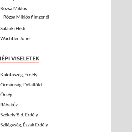
Rózsa Miklós
Rózsa Miklós filmzenéi
Salánki Hédi
Wachtler June
NÉPI VISELETEK
Kalotaszeg, Erdély
Ormánság, Délalföld
Őrség
Rábakőz
Székelyföld, Erdély
Szilágyság, Észak Erdély