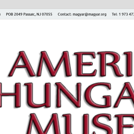
ú
POB 2049 Passaic, NJ 07055
Contact: magyar@magyar.org
Tel: 1 973 4
r Múzeum