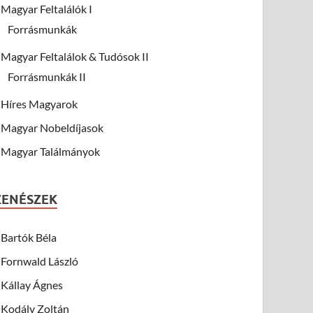
Magyar Feltalálók I
Forrásmunkák
Magyar Feltalálok & Tudósok II
Forrásmunkák II
Híres Magyarok
Magyar Nobeldíjasok
Magyar Találmányok
ZENÉSZEK
Bartók Béla
Fornwald László
Kállay Ágnes
Kodály Zoltán