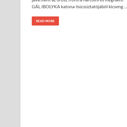
GÁL IBOLYKA katona-búcsúztatójából kicseng 
READ MORE