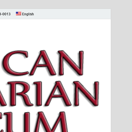
73-0013
English