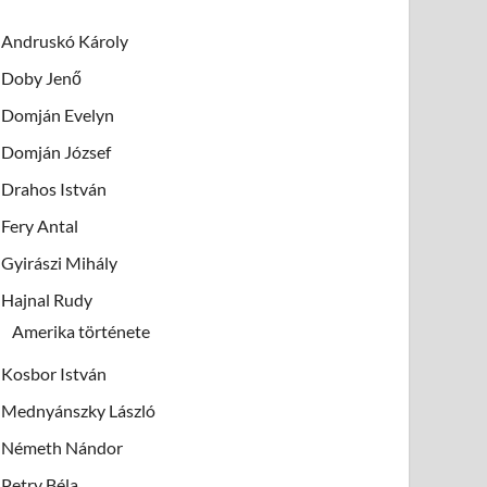
Andruskó Károly
Doby Jenő
Domján Evelyn
Domján József
Drahos István
Fery Antal
Gyirászi Mihály
Hajnal Rudy
Amerika története
Kosbor István
Mednyánszky László
Németh Nándor
Petry Béla