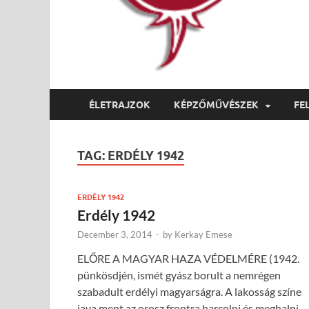
ÉLETRAJZOK
KÉPZŐMŰVÉSZEK
FE
TAG:
ERDÉLY 1942
ERDÉLY 1942
Erdély 1942
December 3, 2014
-
by
Kerkay Emese
ELŐRE A MAGYAR HAZA VÉDELMÉRE (1942.
pünkösdjén, ismét gyász borult a nemrégen
szabadult erdélyi magyarságra. A lakosság színe
java ment az orosz frontra harcolni és meghalni.