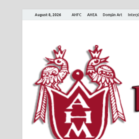
August 8, 2026
AHFC
AHEA
Domján Art
Interj
Amerikai Magya
Amerikai Magyar Múzeum