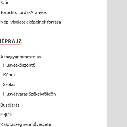
Szűr
Torockó, Torda-Aranyos
Népi viseletek képeinek forrása
NÉPRAJZ
A magyar hímestojás
Húsvétköszöntő
Képek
Szólás
Húsvétvárás Székelyföldön
Busójárás
Fejfák
Kalotaszeg népművészete